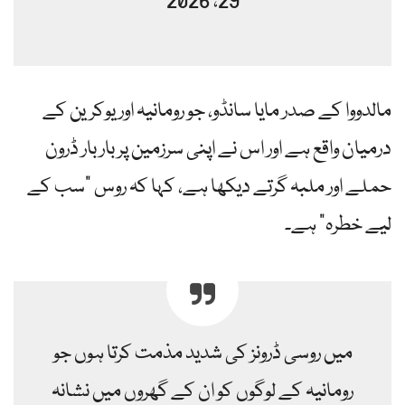
29، 2026
مالدووا کے صدر مایا سانڈو، جو رومانیہ اور یوکرین کے
درمیان واقع ہے اور اس نے اپنی سرزمین پر بار بار ڈرون
حملے اور ملبہ گرتے دیکھا ہے، کہا کہ روس "سب کے
لیے خطرہ” ہے۔
میں روسی ڈرونز کی شدید مذمت کرتا ہوں جو
رومانیہ کے لوگوں کو ان کے گھروں میں نشانہ