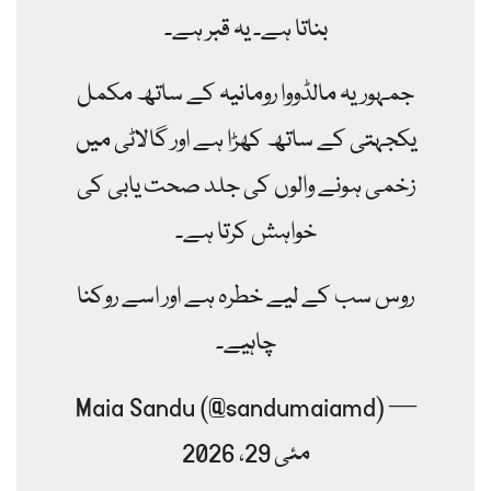
بناتا ہے۔ یہ قبر ہے۔
جمہوریہ مالڈووا رومانیہ کے ساتھ مکمل
یکجہتی کے ساتھ کھڑا ہے اور گالاٹی میں
زخمی ہونے والوں کی جلد صحت یابی کی
خواہش کرتا ہے۔
روس سب کے لیے خطرہ ہے اور اسے روکنا
چاہیے۔
— Maia Sandu (@sandumaiamd)
مئی 29، 2026