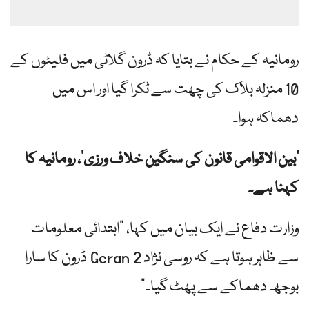
رومانیہ کے حکام نے بتایا کہ ڈرون گلاٹی میں فلیٹوں کے
10 منزلہ بلاک کی چھت سے ٹکرا گیا اور اس میں
دھماکہ ہوا۔
‘بین الاقوامی قانون کی سنگین خلاف ورزی’، رومانیہ کا
کہنا ہے۔
وزارت دفاع نے ایک بیان میں کہا، "ابتدائی معلومات
سے ظاہر ہوتا ہے کہ روسی نژاد Geran 2 ڈرون کا سارا
بوجھ دھماکے سے پھٹ گیا۔”