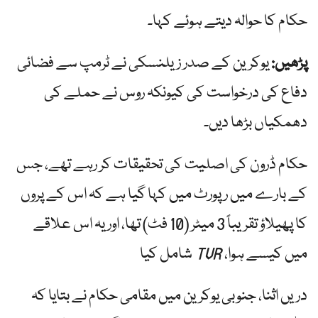
حکام کا حوالہ دیتے ہوئے کہا۔
پڑھیں:
یوکرین کے صدر زیلنسکی نے ٹرمپ سے فضائی
دفاع کی درخواست کی کیونکہ روس نے حملے کی
دھمکیاں بڑھا دیں۔
حکام ڈرون کی اصلیت کی تحقیقات کر رہے تھے، جس
کے بارے میں رپورٹ میں کہا گیا ہے کہ اس کے پروں
کا پھیلاؤ تقریباً 3 میٹر (10 فٹ) تھا، اور یہ اس علاقے
میں کیسے ہوا،
TVR
شامل کیا
دریں اثنا، جنوبی یوکرین میں مقامی حکام نے بتایا کہ