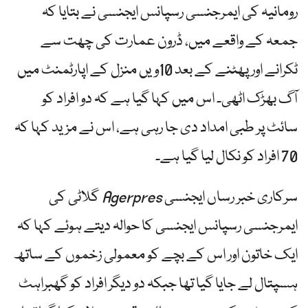
رومانیہ کی ایمرجنسی رسپانس ایجنسی نے بتایا کہ
جمعہ کے واقعے میں، ڈرون عمارت کی چھت سے
ٹکرانے اور پھٹنے کے بعد 10ویں منزل کے اپارٹمنٹ میں
آگ بھڑک اٹھی۔ اس میں کہا گیا ہے کہ دو افراد کو
سائٹ پر طبی امداد دی جا رہی ہے، اس نے مزید کہا کہ
70 افراد کو نکال لیا گیا ہے۔
سرکاری خبر رساں ایجنسی
Agerpres
گلاٹی کی
ایمرجنسی رسپانس ایجنسی کا حوالہ دیتے ہوئے کہا کہ
ایک خاتون اور اس کے بچے کو معمولی زخموں کے ساتھ
ہسپتال لے جایا گیا تھا جبکہ دو دیگر افراد کو گھبراہٹ