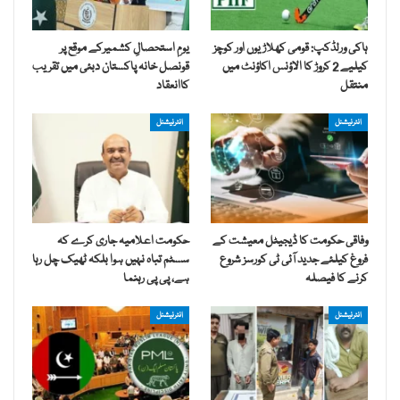
ہاکی ورلڈکپ: قومی کھلاڑیوں اور کوچز
یومِ استحصالِ کشمیرکے موقع پر
کیلیے 2 کروڑ کا الاؤنس اکاؤنٹ میں
قونصل خانہ پاکستان دبئی میں تقریب
منتقل
کاانعقاد
انٹرنیشنل
انٹرنیشنل
وفاقی حکومت کا ڈیجیٹل معیشت کے
حکومت اعلامیہ جاری کرے کہ
فروغ کیلئے جدید آئی ٹی کورسز شروع
سسٹم تباہ نہیں ہوا بلکہ ٹھیک چل رہا
کرنے کا فیصلہ
ہے، پی پی رہنما
انٹرنیشنل
انٹرنیشنل