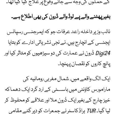
کے حملوں کی وجہ سے جائے وقوع پر علاج کیا گیا تھا۔
بغیر پھٹنے والے پے لوڈ والے ڈرون کی بھی اطلاع ہے۔
نائب وزیر داخلہ راعد عرفات جو کہ ایمرجنسی رسپانس
ایجنسی کے انچارج ہیں، نے نجی نشریاتی ادارے کو بتایا
Digi24
ڈرون نے عمارت کی دو سیڑھیوں کو متاثر کیا اور
پانچ کاروں کو نقصان پہنچا۔
ایک الگ واقعے میں، شمال مغربی رومانیہ کی
مارامورس کاؤنٹی میں باسسٹی کے ارد گرد ایک دھماکہ
خیز چارج کے بغیر ایک ڈرون ملا اور علاقے کو محفوظ کر
لیا گیا۔
TVR
براڈکاسٹر نے جمعرات کو دیر گئے مقامی