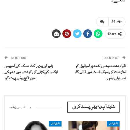
سکے۔
26
Share
NEXT POST
PREV POST
اقوام متحدہ جنسی تشدد پر اسرائیل کو
بلیو اوریجن راکٹ مسک کے اسپیس
تنازعات کی بلیک لسٹ میں ڈالے گا،
ایکس کو پکڑنے کی کوشش میں دھچکے
اسرائیلی ایلچی
میں لانچ پیڈ پر پھٹ گیا
شاید آپ یہ بھی پسند کریں
مصنف سے زیادہ
انٹرنیشنل
انٹرنیشنل