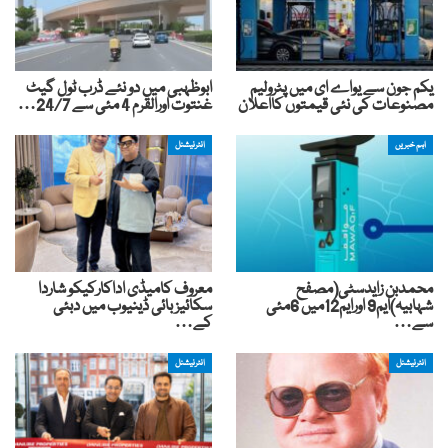
یکم جون سے یواے ای میں پٹرولیم
ابوظہبی میں دو نئے ڈرب ٹول گیٹ
مصنوعات کی نئی قیمتوں کااعلان
غنتوت اورالقرم 4 مئی سے 24/7…
اہم خبریں
انٹرنیشنل
محمدبن زایدسٹی(مصفح
معروف کامیڈی اداکارکیکو شاردا
شہابیہ)ایم9 اورایم12میں 6مئی
سکائیز بائی ڈینیوب میں دبئی
سے…
کے…
انٹرنیشنل
انٹرنیشنل