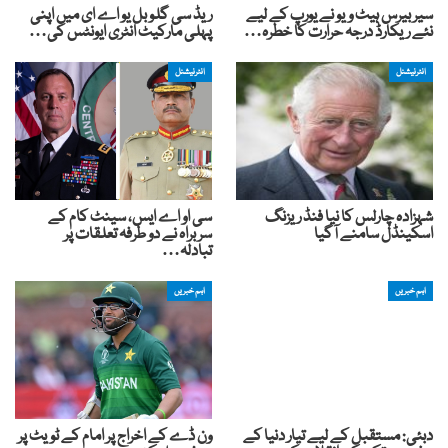
سیربیرس ہیٹ ویو نے یورپ کے لیے
ریڈ سی گلوبل یو اے ای میں اپنی
نئے ریکارڈ درجہ حرارت کا خطرہ…
پہلی مارکیٹ انٹری ایونٹس کی…
انٹرنیشنل
انٹرنیشنل
شہزادہ چارلس کا نیا فنڈ ریزنگ
سی او اے ایس، سینٹ کام کے
اسکینڈل سامنے آگیا
سربراہ نے دو طرفہ تعلقات پر
تبادلہ…
اہم خبریں
اہم خبریں
دبئی: مستقبل کے لیے تیار دنیا کے
ون ڈے کے اخراج پر امام کے ٹویٹ پر