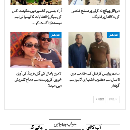
موبائل پیکج نہ کرنے پر مسلح شخص
آزاد جموں و کشمیر میں حکومت کس
کی دکاندار پر فائرنگ
کی ہوگی؟ انتخابات کا تیسرا اور اہم
مرحلہ 10 اگست کو…
انٹرنیشنل
انٹرنیشنل
سندھ پولیس کو قتل کے مقدمے میں
لامین یامال کی گرل فرینڈ کی ’بری
5 سال سے مطلوب اشتہاری لاہور سے
خبروں‘کی پوسٹ سے مداح تشویش
گرفتار
میں مبتلا
NEXT
PREV
جواب چھوڑیں
آپ کا ای میل ایڈریس شائع نہیں کیا جائے گا.