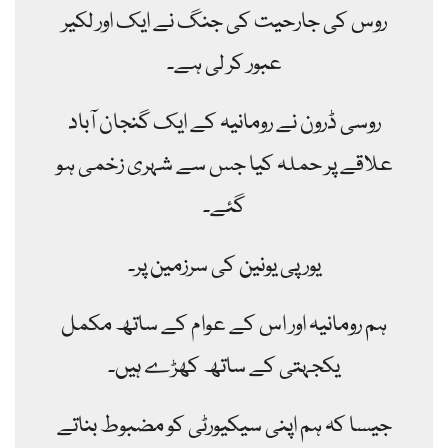
روس کی جارحیت کی جنگ نے ایک اور لکیر
عبور کر لی ہے۔
روسی ڈرون نے رومانیہ کے ایک گنجان آباد
علاقے پر حملہ کیا جس سے شہری زخمی ہو
گئے۔
یورپی یونین کی سرزمین پر۔
ہم رومانیہ اور اس کے عوام کے ساتھ مکمل
یکجہتی کے ساتھ کھڑے ہیں۔
جیسا کہ ہم اپنی سیکیورٹی کو مضبوط بناتے