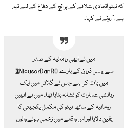
کہ نیٹو اتحادی علاقے کے ہر انچ کے دفاع کے لیے تیار
ہے،” روٹے نے کہا۔
میں نے ابھی رومانیہ کے صدر
@NicusorDanRO سے روسی ڈرون کے بارے
میں بات کی ہے جس نے گلاتی میں ایک
رہائشی عمارت کو نشانہ بنایا تھا۔ میں نے انہیں
رومانیہ کے ساتھ نیٹو کی مکمل یکجہتی کا
یقین دلایا اور اس واقعے میں زخمی ہونے والوں