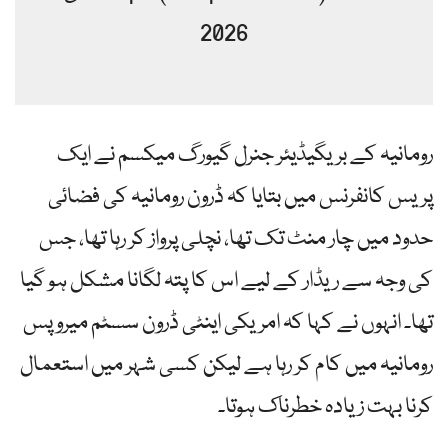
2026
رومانیہ کے بریگیڈیئر جنرل گیورگ میکسم نے ایک
پریس کانفرنس میں بتایا کہ ڈرون رومانیہ کی فضائی
حدود میں چار منٹ تک تھا، نچلی پرواز کر رہا تھا، جس
کی وجہ سے ریڈار کے لیے اس کا پتہ لگانا مشکل ہو گیا
تھا۔ انہوں نے کہا کہ امریکی اینٹی ڈرون سسٹم میروپس
رومانیہ میں کام کر رہا ہے لیکن کسی شہر میں استعمال
کرنا بہت زیادہ خطرناک ہوتا۔