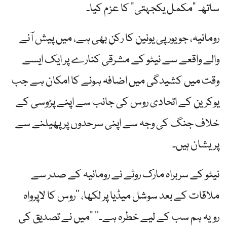
ساتھ "مکمل یکجہتی” کا عزم کیا۔
رومانیہ، جو یورپی یونین کا رکن بھی ہے، میں پیش آنے
والے واقعے سے نیٹو کے مشرقی کنارے پر ایک ایسے
وقت میں کشیدگی میں اضافہ ہونے کا امکان ہے جب
یوکرین کے اتحادی روس کی جانب سے اپنے پڑوسی کے
خلاف جنگ کی وجہ سے اپنی سرحدوں پر پھیلنے سے
پریشان ہیں۔
نیٹو کے سربراہ مارک روٹے نے رومانیہ کے صدر سے
ملاقات کے بعد سوشل میڈیا پر لکھا، ’’روس کا لاپرواہ
رویہ ہم سب کے لیے خطرہ ہے۔‘‘ "میں نے تصدیق کی