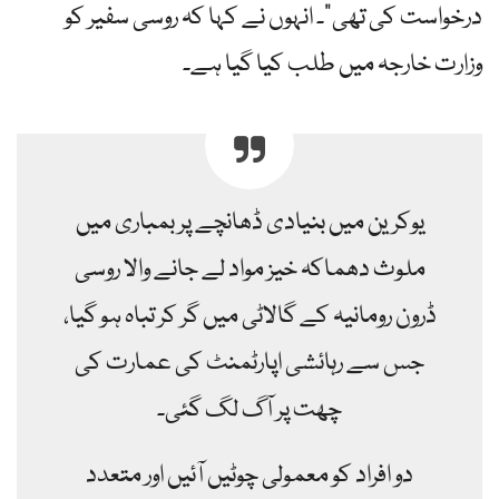
درخواست کی تھی”۔ انہوں نے کہا کہ روسی سفیر کو
وزارت خارجہ میں طلب کیا گیا ہے۔
یوکرین میں بنیادی ڈھانچے پر بمباری میں
ملوث دھماکہ خیز مواد لے جانے والا روسی
ڈرون رومانیہ کے گالاٹی میں گر کر تباہ ہو گیا،
جس سے رہائشی اپارٹمنٹ کی عمارت کی
چھت پر آگ لگ گئی۔
دو افراد کو معمولی چوٹیں آئیں اور متعدد