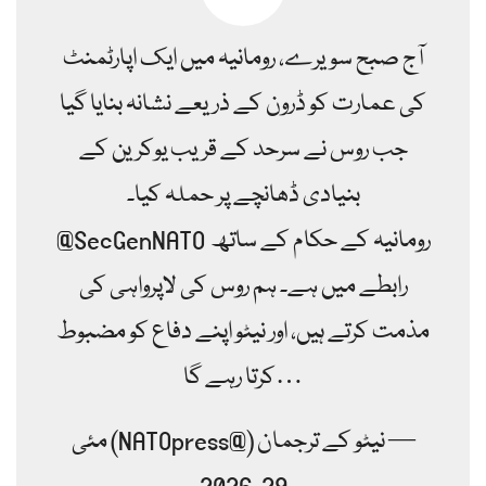
آج صبح سویرے، رومانیہ میں ایک اپارٹمنٹ
کی عمارت کو ڈرون کے ذریعے نشانہ بنایا گیا
جب روس نے سرحد کے قریب یوکرین کے
بنیادی ڈھانچے پر حملہ کیا۔
@SecGenNATO رومانیہ کے حکام کے ساتھ
رابطے میں ہے۔ ہم روس کی لاپرواہی کی
مذمت کرتے ہیں، اور نیٹو اپنے دفاع کو مضبوط
کرتا رہے گا…
— نیٹو کے ترجمان (@NATOpress) مئی