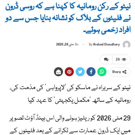
نیٹو کے رکن رومانیہ کا کہنا ہے کہ روسی ڈرون
نے فلیٹوں کے بلاک کو نشانہ بنایا جس سے دو
افراد زخمی ہوئے۔
By
Arshad Chaudhary
On
مئی 29, 2026
26
Share
نیٹو کے سربراہ نے ماسکو کی ‘لاپرواہی’ کی مذمت کی،
رومانیہ کے ساتھ ‘مکمل یکجہتی’ کا عہد کیا
29 مئی 2026 کو ریلیز ہونے والی اس ہینڈ آؤٹ تصویر
میں ایک ڈرون عمارت سے ٹکرانے کے بعد فلیٹوں کے