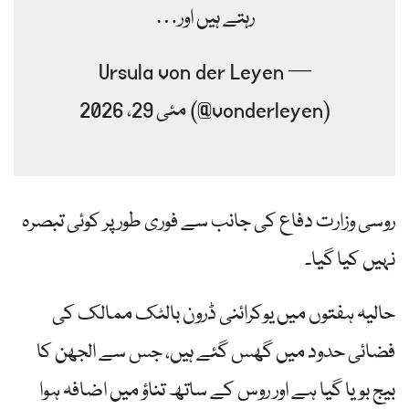
رہتے ہیں اور…
— Ursula von der Leyen
(@vonderleyen) مئی 29، 2026
روسی وزارت دفاع کی جانب سے فوری طور پر کوئی تبصرہ
نہیں کیا گیا۔
حالیہ ہفتوں میں یوکرائنی ڈرون بالٹک ممالک کی
فضائی حدود میں گھس گئے ہیں، جس سے الجھن کا
بیج بویا گیا ہے اور روس کے ساتھ تناؤ میں اضافہ ہوا