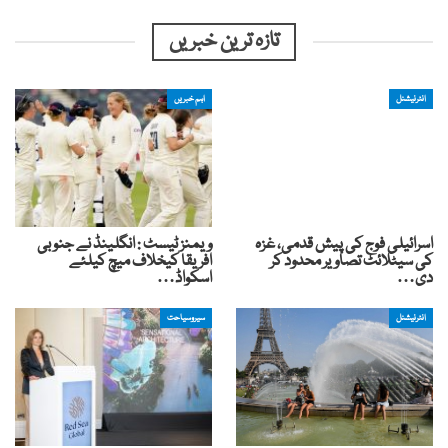
تازہ ترین خبریں
انٹرنیشنل
اہم خبریں
اسرائیلی فوج کی پیش قدمی، غزہ
ویمنز ٹیسٹ : انگلینڈ نے جنوبی
کی سیٹلائٹ تصاویر محدود کر
افریقا کیخلاف میچ کیلئے
دی…
اسکواڈ…
انٹرنیشنل
سیروسیاحت