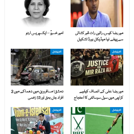
میر رضا کیس، راتوں رات قبر کشائی
امیر خسروؒ – ایکسپریس اردو
سے پہلے نیا میڈیکل بورڈ تشکیل
انٹرنیشنل
انٹرنیشنل
میر رضا علی کے انصاف کیلیے
دمشق؛ مسافر وین میں دھماکے میں 2
کراچی میں سول سوسائٹی کا احتجاج
افراد جاں بحق اور 13 زخمی
انٹرنیشنل
انٹرنیشنل