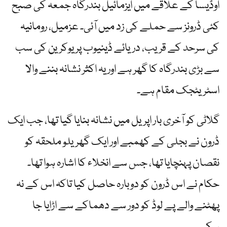
اوڈیسا کے علاقے میں ایزمائیل بندرگاہ جمعہ کی صبح
کئی ڈرونز سے حملے کی زد میں آئی۔ عزمیل، رومانیہ
کی سرحد کے قریب، دریائے ڈینیوب پر یوکرین کی سب
سے بڑی بندرگاہ کا گھر ہے اور یہ اکثر نشانہ بننے والا
اسٹریٹجک مقام ہے۔
گلاٹی کو آخری بار اپریل میں نشانہ بنایا گیا تھا، جب ایک
ڈرون نے بجلی کے کھمبے اور ایک گھریلو ملحقہ کو
نقصان پہنچایا تھا، جس سے انخلاء کا اشارہ ہوا تھا۔
حکام نے اس ڈرون کو دوبارہ حاصل کیا تاکہ اس کے نہ
پھٹنے والے پے لوڈ کو دور سے دھماکے سے اڑایا جا