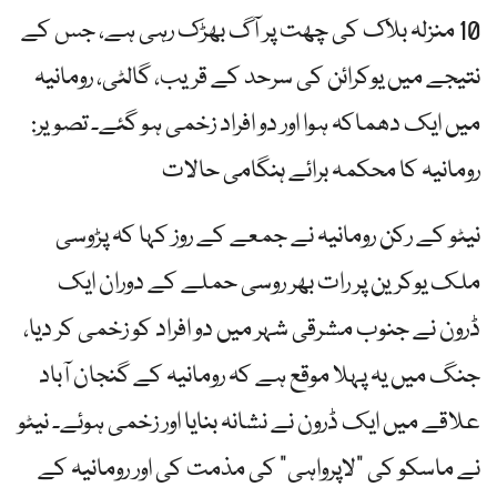
10 منزلہ بلاک کی چھت پر آگ بھڑک رہی ہے، جس کے
نتیجے میں یوکرائن کی سرحد کے قریب، گالٹی، رومانیہ
میں ایک دھماکہ ہوا اور دو افراد زخمی ہو گئے۔ تصویر:
رومانیہ کا محکمہ برائے ہنگامی حالات
نیٹو کے رکن رومانیہ نے جمعے کے روز کہا کہ پڑوسی
ملک یوکرین پر رات بھر روسی حملے کے دوران ایک
ڈرون نے جنوب مشرقی شہر میں دو افراد کو زخمی کر دیا،
جنگ میں یہ پہلا موقع ہے کہ رومانیہ کے گنجان آباد
علاقے میں ایک ڈرون نے نشانہ بنایا اور زخمی ہوئے۔ نیٹو
نے ماسکو کی "لاپرواہی” کی مذمت کی اور رومانیہ کے