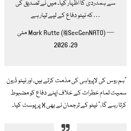
سے ہمدردی کا اظہار کیا۔ میں نے تصدیق کی
کہ نیٹو دفاع کے لیے تیار ہے…
— Mark Rutte (@SecGenNATO) مئی
29، 2026
"ہم روس کی لاپرواہی کی مذمت کرتے ہیں، اور نیٹو ڈرون
سمیت تمام خطرات کے خلاف اپنے دفاع کو مضبوط
کرتا رہے گا،” نیٹو کے ترجمان نے بھی X پر پوسٹ کیا۔