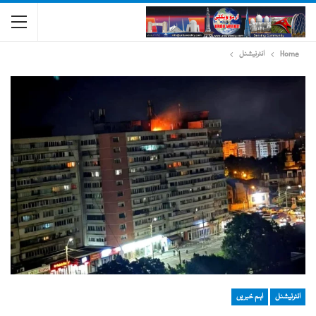
Home
انٹرنیشنل
انٹرنیشنل
اہم خبریں