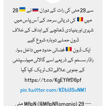
28 سے 29 مئی کی رات کے دوران
نے
میں
کی دریائی سرحد کے آس پاس میں
شہری اور بنیادی ڈھانچے کے اہداف کے خلاف
ڈرون حملے دوبارہ شروع کیے
ایک ڈرون
فضائی حدود میں داخل ہوا،
راڈار سسٹم کے ذریعے اسے گالاٹی میونسپلٹی
کے جنوبی علاقے تک ٹریک کیا گیا
https://t.co/KgEYAfD8pf
pic.twitter.com/KDbUlSvNM1
— MApN (@MApNRomania) 29 مئی