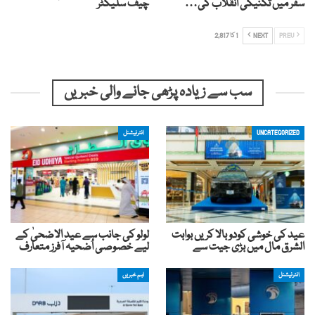
سفر میں تکنیکی انقلاب کی…
چیف سلیکٹر
PREV
NEXT
1 کا 2,817
سب سے زیادہ پڑھی جانے والی خبریں
UNCATEGORIZED
انٹرنیشنل
عید کی خوشی کودوبالا کریں بوابت
لولو کی جانب سے عید الاضحیٰ کے
الشرق مال میں بڑی جیت سے
لیے خصوصی اُضحیہ آفرز متعارف
انٹرنیشنل
اہم خبریں