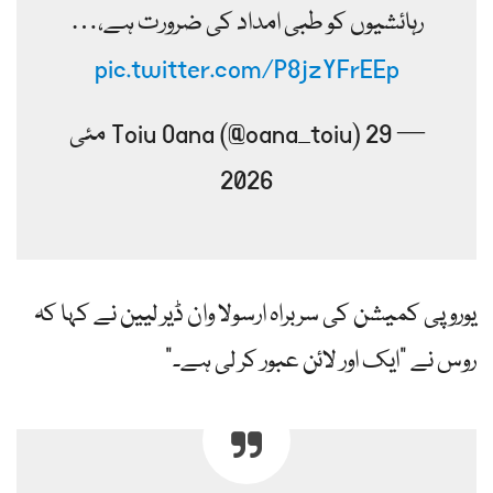
رہائشیوں کو طبی امداد کی ضرورت ہے،…
pic.twitter.com/P8jzYFrEEp
— Toiu Oana (@oana_toiu) 29 مئی
2026
یوروپی کمیشن کی سربراہ ارسولا وان ڈیر لیین نے کہا کہ
روس نے "ایک اور لائن عبور کر لی ہے۔”