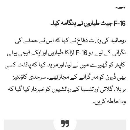
ہے۔
F-16 جیٹ طیاروں نے ہنگامہ کیا۔
رومانیہ کی وزارت دفاع نے کہا کہ اس نے حملے کی
نگرانی کے لیے دو F-16 لڑاکا طیاروں اور ایک فوجی ہیلی
کاپٹر کو گھیرے میں لے لیا، اور مزید کہا کہ پائلٹ کسی
بھی ڈرون کو مار گرانے کے مجاز تھے۔ سرحدی کاؤنٹیز
بریلا، گلاتی اور تلسیا کے رہائشیوں کو خبردار کیا گیا کہ
وہ احاطہ کریں۔