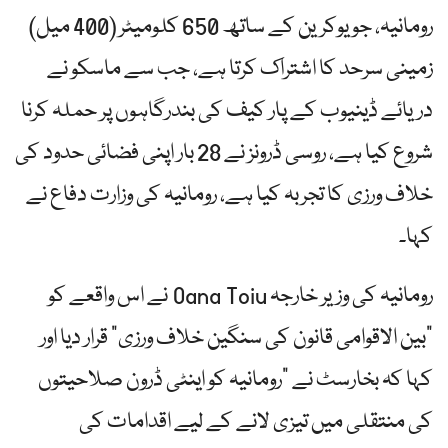
رومانیہ، جو یوکرین کے ساتھ 650 کلومیٹر (400 میل)
زمینی سرحد کا اشتراک کرتا ہے، جب سے ماسکو نے
دریائے ڈینیوب کے پار کیف کی بندرگاہوں پر حملہ کرنا
شروع کیا ہے، روسی ڈرونز نے 28 بار اپنی فضائی حدود کی
خلاف ورزی کا تجربہ کیا ہے، رومانیہ کی وزارت دفاع نے
کہا۔
رومانیہ کی وزیر خارجہ Oana Toiu نے اس واقعے کو
"بین الاقوامی قانون کی سنگین خلاف ورزی” قرار دیا اور
کہا کہ بخارسٹ نے "رومانیہ کو اینٹی ڈرون صلاحیتوں
کی منتقلی میں تیزی لانے کے لیے اقدامات کی