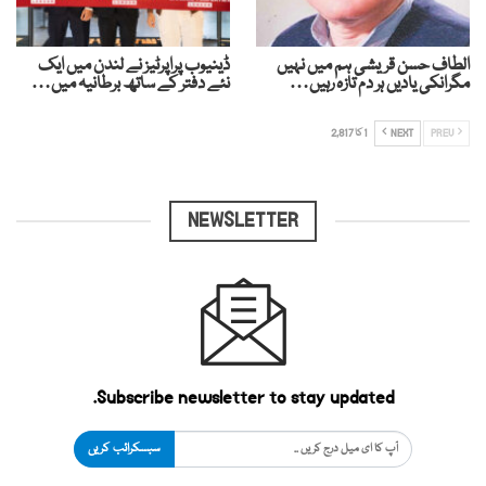
الطاف حسن قریشی ہم میں نہیں
ڈینیوب پراپرٹیز نے لندن میں ایک
مگرانکی یادیں ہر دم تازہ رہیں…
نئے دفتر کے ساتھ برطانیہ میں…
PREV
NEXT
1 کا 2,817
NEWSLETTER
Subscribe newsletter to stay updated.
سبسکرائب کریں