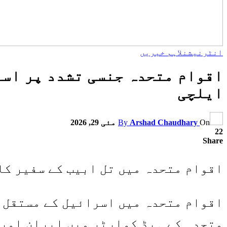
انٹرنیشنل
اہم خبریں
اقوام متحدہ جنسی تشدد پر اسر
ایلچی
On
Arshad Chaudhary
By
مئی 29, 2026
22
Share
اقوام متحدہ میں تل ابیب کے سفیر کا
متحدہ کے ہیڈ کوارٹر میں ایران اور 