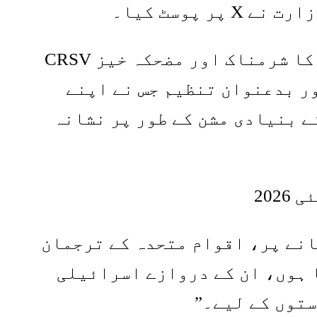
پوسٹ کیا۔
CRSV رپورٹ کے ضمیمہ میں اسرائیلی اداروں کو شامل کرنے کا اقوام متحدہ کا شرمناک اور مضحکہ خیز
ر بدعنوان تنظیم جس نے اپنے
ے بنیادی مشن کے طور پر نشانہ
انے پر، اقوام متحدہ کے ترجمان
ا ہوں، ان کے دروازے اسرائیلی