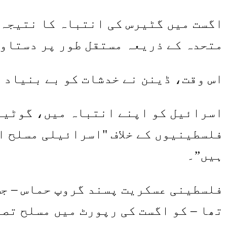
اگست میں گٹیرس کی انتباہ کا نتیجہ 
متحدہ کے ذریعہ مستقل طور پر دستاوی
اس وقت، ڈینن نے خدشات کو بے بنیاد 
اسرائیل کو اپنے انتباہ میں، گوٹیرس
فلسطینیوں کے خلاف "اسرائیلی مسلح او
ہیں”۔
تھا – کو اگست کی رپورٹ میں مسلح تصا