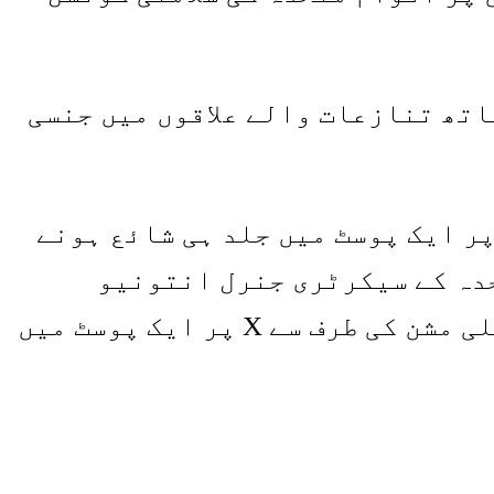
اتھ تنازعات والے علاقوں میں جنسی
پر ایک پوسٹ میں جلد ہی شائع ہونے
حدہ کے سیکرٹری جنرل انتونیو
گٹیرس کے ساتھ فون کال کے دوران آگاہ کیا گیا، اقوام متحدہ میں اسرائیلی مشن کی طرف سے X پر ایک پوسٹ میں