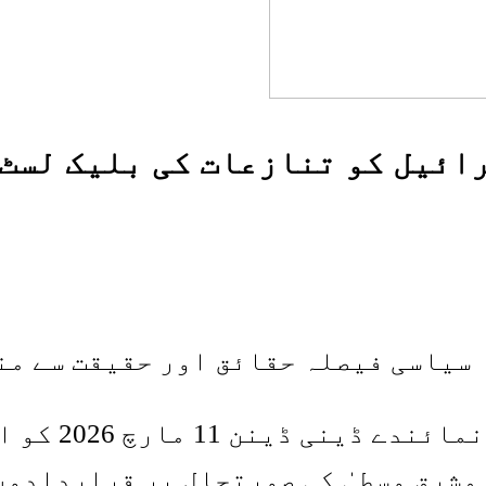
ائیل کو تنازعات کی بلیک لسٹ
 سیاسی فیصلہ حقائق اور حقیقت سے من
اقوام متحدہ 
مشرق وسطیٰ کی صورتحال پر قراردادوں