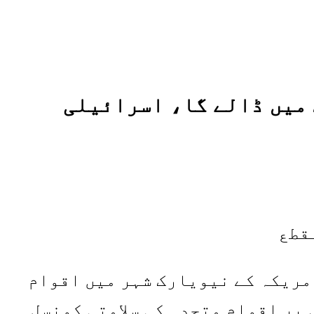
 میں ڈالے گا، اسرائیلی
قطع
میں اسرائیل کے مستقل نمائندے ڈینی ڈینن 11 مارچ 2026 کو امریکہ کے نیویارک شہر میں اقوام
 پر اقوام متحدہ کی سلامتی کونسل