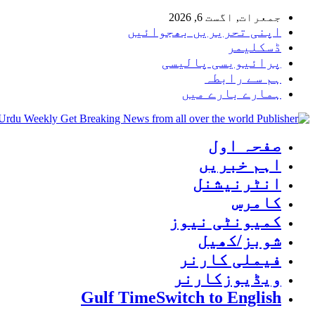
جمعرات, اگست 6, 2026
اپنی تحریریں بھجوائیں
ڈسکلیمر
پرائیویسی پالیسی
ہم سے رابطہ
ہمارے بارے میں
 Urdu Weekly Get Breaking News from all over the world
صفحہ اول
اہم خبریں
انٹرنیشنل
کامرس
کمیونٹی نیوز
شوبز/کھیل
فیملی کارنر
ویڈیوزکارنر
Gulf Time
Switch to English