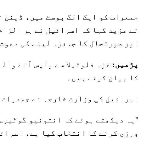
جمعرات کو ایک الگ پوسٹ میں، ڈینن ن
نے مزید کہا کہ اسرائیل نے ہر الزام
اور صورتحال کا جائزہ لینے کی دعوت 
پڑھیں:
غزہ فلوٹیلا سے واپس آنے وال
کا بیان کرتے ہیں۔
اسرائیل کی وزارت خارجہ نے جمعرات ک
"یہ دیکھتے ہوئے کہ انتونیو گوٹیرس 
ورزی کرنے کا انتخاب کیا ہے، اسرائی