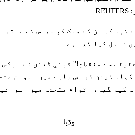
R
 کہا کہ ان کے ملک کو حماس کے ساتھ س
ں شامل کیا گیا ہے۔
قیقت سے منقطع!” ڈینی ڈینن نے ایکس 
کہا۔ ڈینن کو اس بارے میں اقوام مت
‏ وڈیاہ