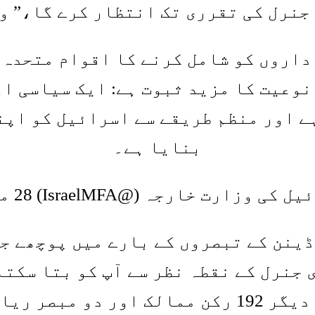
ی تقرری تک انتظار کرے گا،” وزارت نے X پر 
نوعیت کا مزید ثبوت ہے: ایک سیاسی او
ے اور منظم طریقے سے اسرائیل کو اپن
بنایا ہے۔
 وزارت خارجہ (@IsraelMFA) 28 مئی 2026
ینن کے تبصروں کے بارے میں پوچھے ج
 جنرل کے نقطہ نظر سے آپ کو بتا سکت
وں کے لیے۔”