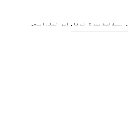
ی بلیک لسٹ میں ڈالے گا، اسرائیلی ایلچی