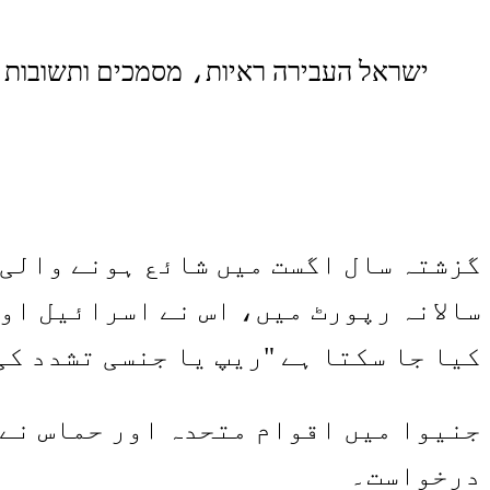
ישראל העבירה ראיות، מסמכים ותשובות מ
گزشتہ سال اگست میں شائع ہونے والی 
سالانہ رپورٹ میں، اس نے اسرائیل اور
کیا جا سکتا ہے "ریپ یا جنسی تشدد کی
جنیوا میں اقوام متحدہ اور حماس نے 
درخواست۔