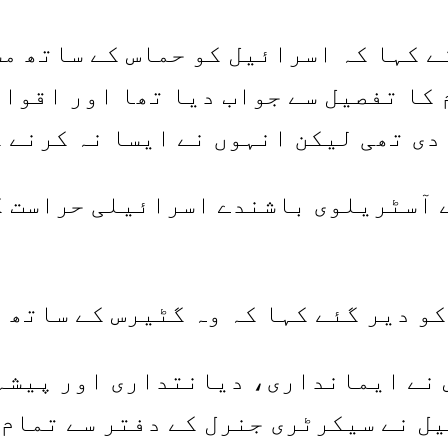
ے کہا کہ اسرائیل کو حماس کے ساتھ مس
 کا تفصیل سے جواب دیا تھا اور اقوا
دی تھی لیکن انہوں نے ایسا نہ کرنے 
ے آسٹریلوی باشندے اسرائیلی حراست 
و دیر گئے کہا کہ وہ گٹیرس کے ساتھ 
نے ایمانداری، دیانتداری اور پیشہ و
ل نے سیکرٹری جنرل کے دفتر سے تمام