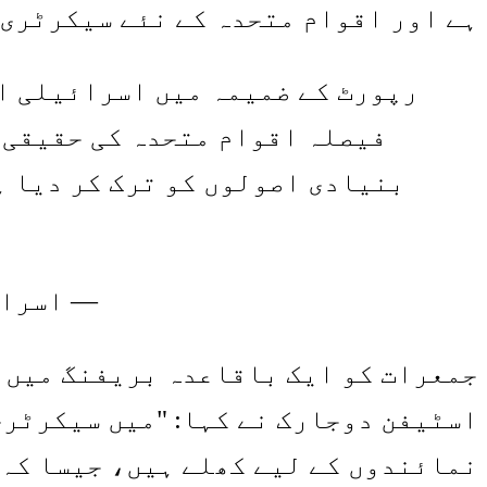
ہے اور اقوام متحدہ کے نئے سیکرٹری جنرل ک
فیصلہ اقوام متحدہ کی حقیقی 
بنیادی اصولوں کو ترک کر دیا ہ
— اسرائیل کی
جمعرات کو ایک باقاعدہ بریفنگ میں ڈ
اسٹیفن دوجارک نے کہا: "میں سیکرٹری
نمائندوں کے لیے کھلے ہیں، جیسا کہ دیگر 192 رکن ممالک اور دو مبصر ریاست