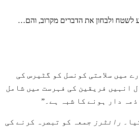
ע לשטח ולבחון את הדברים מקרוב, והם…
ے میں سلامتی کونسل کو گٹیرس کی
ال انہیں فریقین کی فہرست میں شامل
ذمہ دار ہونے کا شبہ ہے۔”
کیا۔
رائٹرز
جمعہ کو تبصرہ کرنے کی