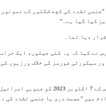
"جنسی تشدد کی کچھ شکلوں کے نمونوں 
ز کیا گیا ہے۔”
قرار دیا تھا۔
 نے کہا کہ وہ کئی جیلوں، ایک حراست
ر سیکورٹی فورسز کی خلاف ورزیوں کی 
فلسطینی عسکریت پسند گروپ حماس – جس 
دم میں "عصمت دری یا جنسی تشدد کی د