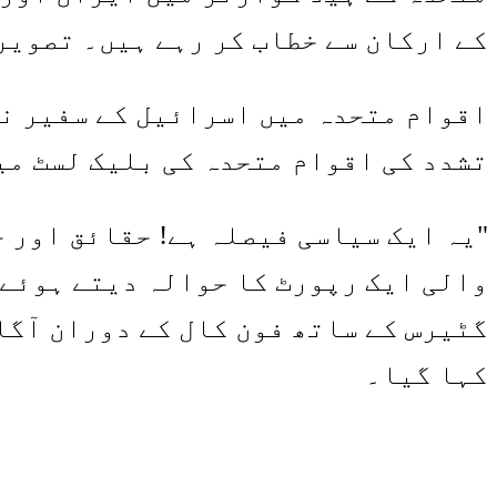
کے ارکان سے خطاب کر رہے ہیں۔ تصویر: EUTERS
اقوام متحدہ میں اسرائیل کے سفیر نے
تشدد کی اقوام متحدہ کی بلیک لسٹ می
"یہ ایک سیاسی فیصلہ ہے! حقائق اور ح
والی ایک رپورٹ کا حوالہ دیتے ہوئے 
کہا گیا۔