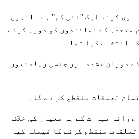
اوی کرنا ایک "نئی کم” ہے۔ انہوں
م متحدہ کے نمائندوں کو دورہ کرنے
کا انتخاب کیا تھا۔
کے دوران تشدد اور جنسی زیادتیوں
تمام تعلقات منقطع کر دے گا۔
رانہ مہارت کے ہر معیار کی خلاف
 تعلقات منقطع کرنے کا فیصلہ کیا