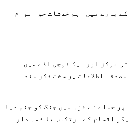
کے بارے میں اہم خدشات جو اقوام
ی مرکز اور ایک فوجی اڈے میں
مصدقہ اطلاعات پر سخت فکر مند
کے 7 اکتوبر 2023 کو جنوبی اسرائیل پر حملے نے غزہ میں جنگ کو جنم دیا
یگر اقسام کے ارتکاب یا ذمہ دار