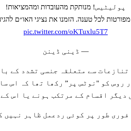
پولیٹیس! מנותקת מהעובדות ומהמציאות!
פורטות לכל טענה. הזמנו את נציגי האו״ם להגי
pic.twitter.com/oKTuxlu5T7
— ڈینی ڈینن
تنازعات سے متعلقہ جنسی تشدد کے بار
 روس کو "نوٹس پر” رکھا تھا کہ اس س
 دیگر اقسام کے مرتکب ہونے یا اس کے 
فوری طور پر کوئی ردعمل ظاہر نہیں 