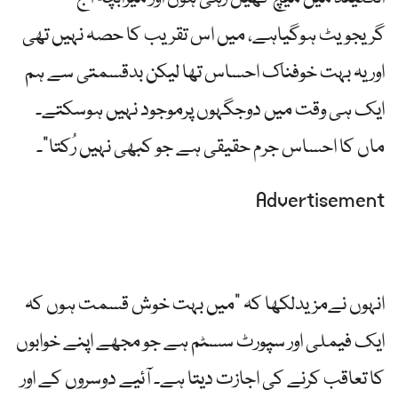
گریجویٹ ہوگیاہے، میں اس تقریب کا حصہ نہیں تھی
اور یہ بہت خوفناک احساس تھا لیکن بدقسمتی سے ہم
ایک ہی وقت میں دوجگہوں پرموجود نہیں ہوسکتے۔
ماں کا احساس جرم حقیقی ہے جو کبھی نہیں رُکتا”۔
Advertisement
انہوں نےمزیدلکھا کہ “میں بہت خوش قسمت ہوں کہ
ایک فیملی اور سپورٹ سسٹم ہے جو مجھے اپنے خوابوں
کا تعاقب کرنے کی اجازت دیتا ہے۔ آئیے دوسروں کے اور