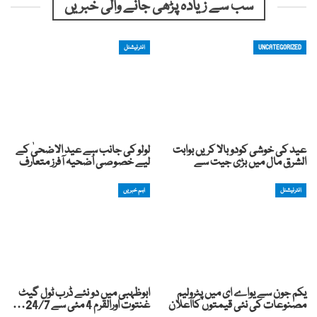
سب سے زیادہ پڑھی جانے والی خبریں
UNCATEGORIZED
انٹرنیشنل
عید کی خوشی کودوبالا کریں بوابت
لولو کی جانب سے عید الاضحیٰ کے
الشرق مال میں بڑی جیت سے
لیے خصوصی اُضحیہ آفرز متعارف
انٹرنیشنل
اہم خبریں
یکم جون سے یواے ای میں پٹرولیم
ابوظہبی میں دو نئے ڈرب ٹول گیٹ
مصنوعات کی نئی قیمتوں کااعلان
غنتوت اورالقرم 4 مئی سے 24/7…