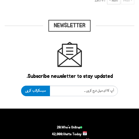
PREV
NEXT
1 کا 2,817
NEWSLETTER
Subscribe newsletter to stay updated.
سبسکرائب کریں
28
Who's Online:
42,988
Visits Today: