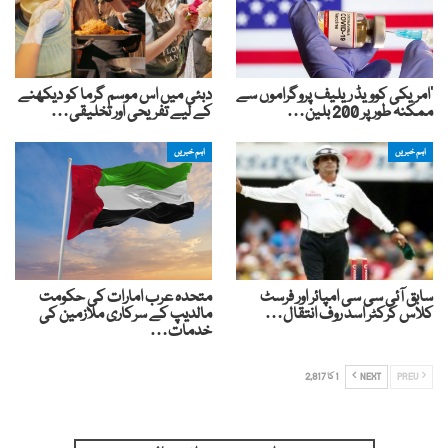
‘امریکی کوویڈ ریلیف پروگراموں سے
دبئی میں اس موسم گرما کو دیکھنے
ممکنہ طور پر 200 بلین…
کے لیے تفریحی اور تخلیقی…
اہم خبریں
اہم خبریں
سابق آئی سی سی امپائر اور فرسٹ
متحدہ عرب امارات کی حکومت
کلاس کرکٹر اسد روف انتقال…
مالدیپ کے سرکاری ملازمین کی
خدمات…
PREV
NEXT
1 کا 2,817