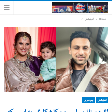
Home
انٹرنیشنل
انٹرنیشنل
اہم خبریں