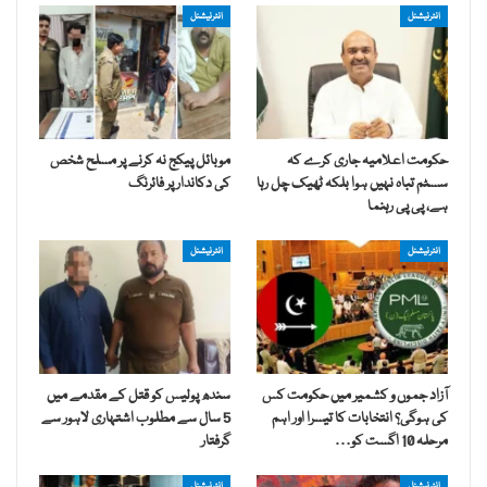
انٹرنیشنل
انٹرنیشنل
حکومت اعلامیہ جاری کرے کہ
موبائل پیکج نہ کرنے پر مسلح شخص
سسٹم تباہ نہیں ہوا بلکہ ٹھیک چل رہا
کی دکاندار پر فائرنگ
ہے، پی پی رہنما
انٹرنیشنل
انٹرنیشنل
آزاد جموں و کشمیر میں حکومت کس
سندھ پولیس کو قتل کے مقدمے میں
کی ہوگی؟ انتخابات کا تیسرا اور اہم
5 سال سے مطلوب اشتہاری لاہور سے
مرحلہ 10 اگست کو…
گرفتار
انٹرنیشنل
انٹرنیشنل