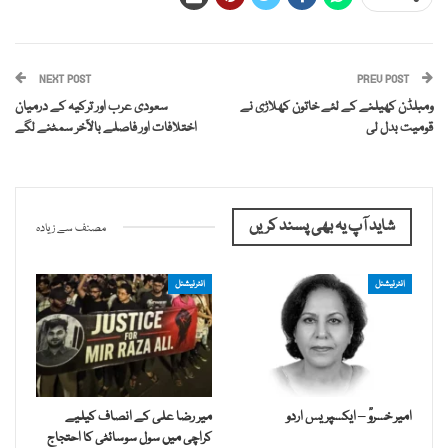
NEXT POST
PREV POST
ومبلڈن کھیلنے کے لئے خاتون کھلاڑی نے
سعودی عرب اور ترکیہ کے درمیان
قومیت بدل لی
اختلافات اور فاصلے بالآخر سمٹنے لگے
شاید آپ یہ بھی پسند کریں
مصنف سے زیادہ
انٹرنیشنل
انٹرنیشنل
امیر خسروؒ – ایکسپریس اردو
میر رضا علی کے انصاف کیلیے
کراچی میں سول سوسائٹی کا احتجاج