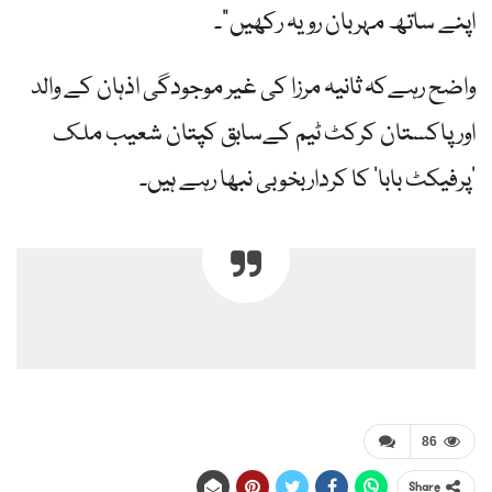
اپنے ساتھ مہربان رویہ رکھیں”۔
واضح رہےکہ ثانیہ مرزا کی غیر موجودگی اذہان کے والد
اورپاکستان کرکٹ ٹیم کےسابق کپتان شعیب ملک
‘پرفیکٹ بابا’ کا کرداربخوبی نبھا رہے ہیں۔
86
Share