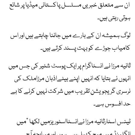
ان سے متعلق خبریں مسلسل پاکستانی میڈیا پر شائع
ہوتی رہتی ہیں۔
لوگ ہمیشہ ان کے بارے میں جاننا چاہتے ہیں اور اس
کامیاب جوڑے کو بہت پسند کرتے ہیں۔
ثانیہ مرزا نے انسٹاگرام پر ایک پوسٹ شئیر کی جس میں
انہوں نے بتایا کہ انہیں اپنے بیٹےاذہان مرزاملک کی
نرسری گریجویشن تقریب میں شرکت نہیں کرنے کا بے
حد افسوس ہے۔
ٹینس اسٹارثانیہ مرزا نےانسٹااسٹوریزمیں لکھا “میں
انگلینڈ میں میچ کھیل رہی ہوں اور میرابچہ آج