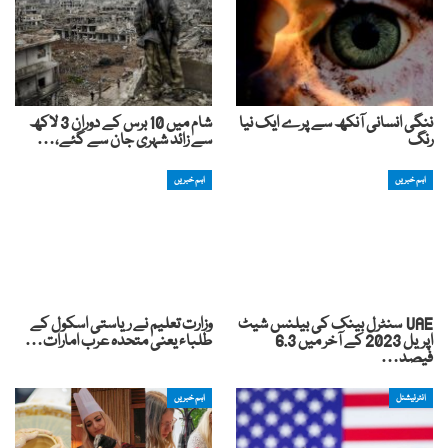
ننگی انسانی آنکھ سے پرے ایک نیا
شام میں 10 برس کے دوران 3 لاکھ
رنگ
سے زائد شہری جان سے گئے،…
اہم خبریں
اہم خبریں
UAE سنٹرل بینک کی بیلنس شیٹ
وزارت تعلیم نے ریاستی اسکول کے
اپریل 2023 کے آخر میں 6.3
طلباء یعنی متحدہ عرب امارات…
فیصد…
انٹرنیشنل
اہم خبریں