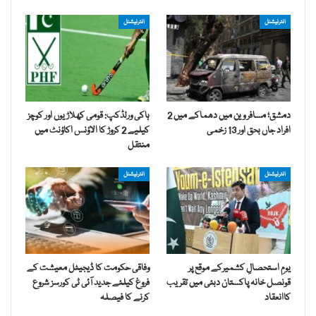
انٹرنیشنل
انٹرنیشنل
دمشق؛ مسافر وین میں دھماکے میں 2
ہاکی ورلڈکپ: قومی کھلاڑیوں اور کوچز
افراد جاں بحق اور 13 زخمی
کیلیے 2 کروڑ کا الاؤنس اکاؤنٹ میں
منتقل
انٹرنیشنل
انٹرنیشنل
یومِ استحصالِ کشمیرکے موقع پر
وفاقی حکومت کا ڈیجیٹل معیشت کے
قونصل خانہ پاکستان دبئی میں تقریب
فروغ کیلئے جدید آئی ٹی کورسز شروع
کاانعقاد
کرنے کا فیصلہ