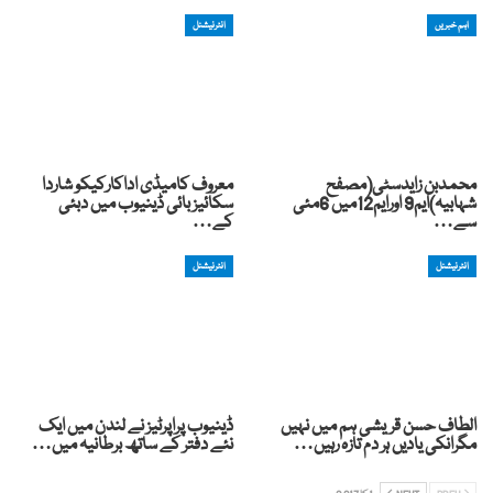
اہم خبریں
انٹرنیشنل
محمدبن زایدسٹی(مصفح
معروف کامیڈی اداکارکیکو شاردا
شہابیہ)ایم9 اورایم12میں 6مئی
سکائیز بائی ڈینیوب میں دبئی
سے…
کے…
انٹرنیشنل
انٹرنیشنل
الطاف حسن قریشی ہم میں نہیں
ڈینیوب پراپرٹیز نے لندن میں ایک
مگرانکی یادیں ہر دم تازہ رہیں…
نئے دفتر کے ساتھ برطانیہ میں…