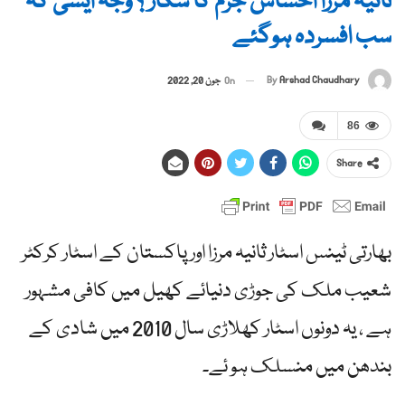
ثانیہ مرزا احساس جرم کا شکار ؟ وجہ ایسی کہ
سب افسردہ ہوگئے
By
Arshad Chaudhary
On
جون 20, 2022
86
Share
بھارتی ٹینس اسٹار ثانیہ مرزا اور پاکستان کے اسٹار کرکٹر
شعیب ملک کی جوڑی دنیائے کھیل میں کافی مشہور
ہے ، یہ دونوں اسٹار کھلاڑی سال 2010 میں شادی کے
بندھن میں منسلک ہو ئے۔