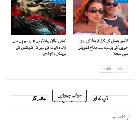
لامین یامال کی گرل فرینڈ کی ’بری
’مائی ٹوائز‘، رونالڈو نے 8 ارب روپے سے
خبروں‘کی پوسٹ سے مداح تشویش
زائد مالیت کی سپر کار کلیکشن کی
میں مبتلا
جھلک دکھا دی
NEXT
PREV
جواب چھوڑیں
آپ کا ای میل ایڈریس شائع نہیں کیا جائے گا.