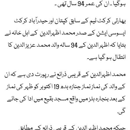
ہوگیا ۔ ان کی عمر 94 سال تھی ۔
بھارتی کرکٹ ٹیم کے سابق کپتان اور حیدرآباد کرکٹ
ایسوسی ایشن کے صدر محمد اظہرالدین کے اہل خانہ نے
بتایا کہ اظہر الدین کے 94 سالہ والد محمد عزیز الدین کا
انتقال ہو گیا ہے۔
محمد اظہرالدین کے قریبی ذرائع نے رپورٹ دی ہے کہ ان
کے والد کی نماز نماز جنازہ بدھ 19 اکتوبر کو ظہر کی نماز
کے بعد بنجارہ ہلز میں واقع مسجد بقیع میں ادا کی جائے
گی.
جبکہ محمد اظہر الدین کے قریبی ذرائع کے مطابق