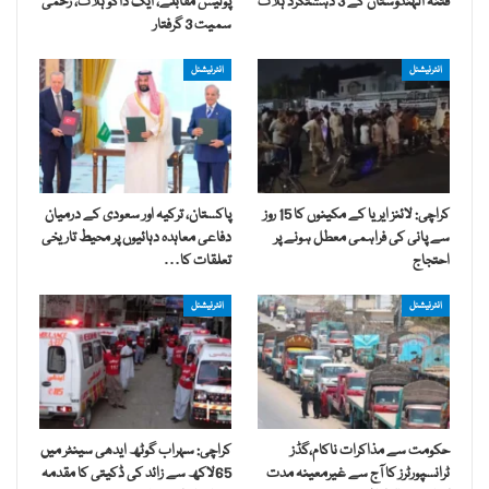
فتنۃ الہندوستان کے 3 دہشتگرد ہلاک
پولیس مقابلے، ایک ڈاکو ہلاک، زخمی
سمیت 3 گرفتار
انٹرنیشنل
انٹرنیشنل
کراچی: لائنز ایریا کے مکینوں کا 15 روز
پاکستان، ترکیہ اور سعودی کے درمیان
سے پانی کی فراہمی معطل ہونے پر
دفاعی معاہدہ دہائیوں پر محیط تاریخی
احتجاج
تعلقات کا…
انٹرنیشنل
انٹرنیشنل
حکومت سے مذاکرات ناکام،گڈز
کراچی: سہراب گوٹھ ایدھی سینٹر میں
ٹرانسپورٹرز کا آج سے غیرمعینہ مدت
65لاکھ سے زائد کی ڈکیتی کا مقدمہ