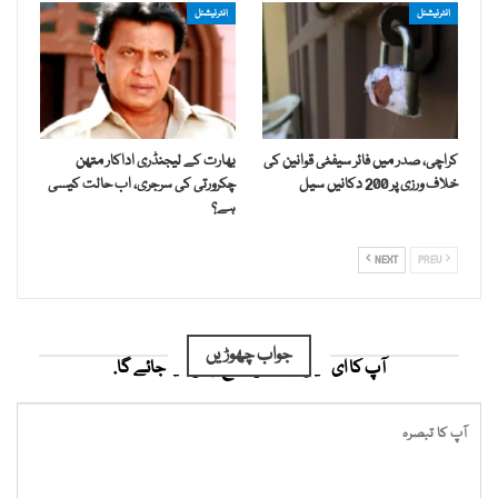
انٹرنیشنل
انٹرنیشنل
کراچی، صدر میں فائر سیفٹی قوانین کی
بھارت کے لیجنڈری اداکار متھن
خلاف ورزی پر 200 دکانیں سیل
چکرورتی کی سرجری، اب حالت کیسی
ہے؟
NEXT
PREV
جواب چھوڑیں
آپ کا ای میل ایڈریس شائع نہیں کیا جائے گا.