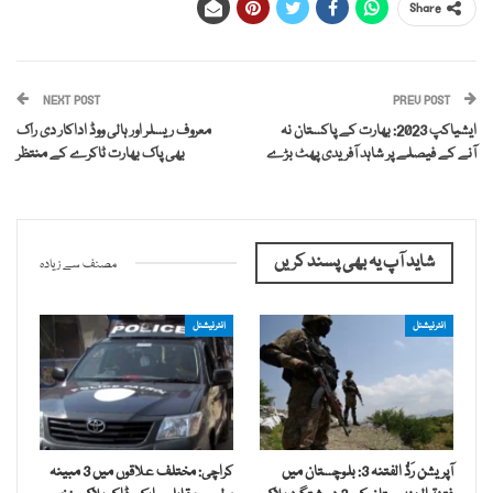
Share
NEXT POST
PREV POST
ایشیاکپ 2023: بھارت کے پاکستان نہ
معروف ریسلر اور ہالی ووڈ اداکار دی راک
آنے کے فیصلے پر شاہد آفریدی پھٹ بڑے
بھی پاک بھارت ٹاکرے کے منتظر
شاید آپ یہ بھی پسند کریں
مصنف سے زیادہ
انٹرنیشنل
انٹرنیشنل
آپریشن رَدُّ الفتنہ 3: بلوچستان میں
کراچی: مختلف علاقوں میں 3 مبینہ