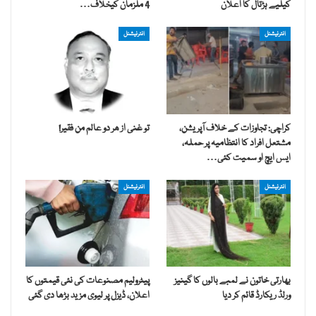
کیلیے ہڑتال کا اعلان
4 ملزمان کیخلاف…
انٹرنیشنل
انٹرنیشنل
کراچی: تجاوزات کے خلاف آپریشن،
تو غنی از ھر دو عالم من فقیر!
مشتعل افراد کا انتظامیہ پر حملہ،
ایس ایچ او سمیت کئی…
انٹرنیشنل
انٹرنیشنل
بھارتی خاتون نے لمبے بالوں کا گینیز
پیٹرولیم مصنوعات کی نئی قیمتوں کا
ورلڈ ریکارڈ قائم کر دیا
اعلان، ڈیزل پر لیوی مزید بڑھا دی گئی