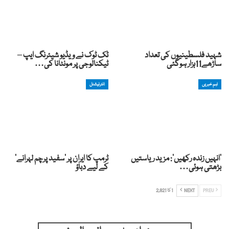
شہید فلسطینیوں کی تعداد
ٹک ٹوک نے ویڈیو شیئرنگ ایپ –
ساڑھے11ہزار ہوگئی
ٹیکنالوجی پر مونٹانا کی…
اہم خبریں
انٹرنیشنل
‘انہیں زندہ رکھیں’: مزید ریاستیں
ٹرمپ کا ایران پر ‘سفید پرچم لہرانے’
بڑھتی ہوئی…
کے لیے دباؤ
PREV
NEXT
1 کا 2,821