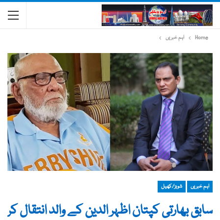
Home
اہم خبریں
اہم خبریں
شوبز/کھیل
سابق بھارتی کپتان اظہر الدین کے والد انتقال کر