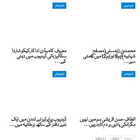
اہم خبریں
انٹرنیشنل
محمدبن زایدسٹی(مصفح
معروف کامیڈی اداکارکیکو شاردا
شہابیہ)ایم9 اورایم12میں 6مئی
سکائیز بائی ڈینیوب میں دبئی
سے…
کے…
انٹرنیشنل
انٹرنیشنل
الطاف حسن قریشی ہم میں نہیں
ڈینیوب پراپرٹیز نے لندن میں ایک
مگرانکی یادیں ہر دم تازہ رہیں…
نئے دفتر کے ساتھ برطانیہ میں…
PREV
NEXT
1 کا 2,821