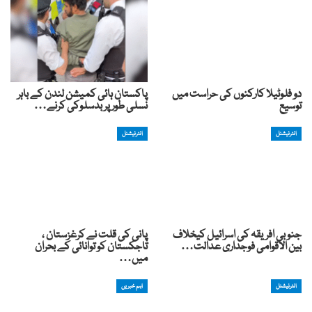
دو فلوٹیلا کارکنوں کی حراست میں
پاکستان ہائی کمیشن لندن کے باہر
توسیع
نسلی طور پر بدسلوکی کرنے…
انٹرنیشنل
انٹرنیشنل
جنوبی افریقہ کی اسرائیل کیخلاف
پانی کی قلت نے کرغزستان ،
بین الاقوامی فوجداری عدالت…
تاجکستان کو توانائی کے بحران
میں…
انٹرنیشنل
اہم خبریں