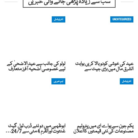
سب سے زیادہ پڑھی جانے والی خبریں
UNCATEGORIZED
انٹرنیشنل
عید کی خوشی کودوبالا کریں بوابت
لولو کی جانب سے عید الاضحیٰ کے
الشرق مال میں بڑی جیت سے
لیے خصوصی اُضحیہ آفرز متعارف
انٹرنیشنل
اہم خبریں
یکم جون سے یواے ای میں پٹرولیم
ابوظہبی میں دو نئے ڈرب ٹول گیٹ
مصنوعات کی نئی قیمتوں کااعلان
غنتوت اورالقرم 4 مئی سے 24/7…