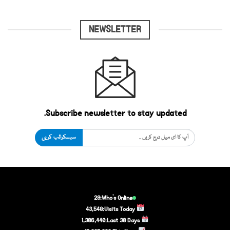
NEWSLETTER
Subscribe newsletter to stay updated.
سبسکرائب کریں
29
Who's Online:
43,548
Visits Today:
1,306,440
Last 30 Days: