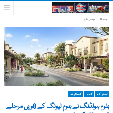
Home
فیملی کارنر
فیملی کارنر
کامرس
کمیونٹی نیوز
بلوم ہولڈنگ نے بلوم لیونگ کے 8ویں مرحلے