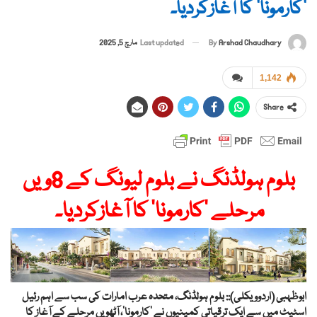
‘کارمونا’ کا آغازکردیا۔
By
Arshad Chaudhary
Last updated
مارچ 5, 2025
1,142
Share
بلوم ہولڈنگ نے بلوم لیونگ کے 8ویں
مرحلے ‘کارمونا’ کا آغازکردیا۔
ابوظہبی (اردوویکلی):: بلوم ہولڈنگ، متحدہ عرب امارات کی سب سے اہم رئیل
اسٹیٹ میں سے ایک ترقیاتی کمپنیوں نے ‘کارمونا’، آٹھویں مرحلے کے آغاز کا