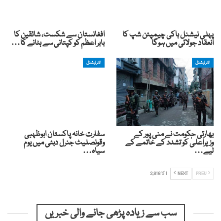
پہلی نیشنل ہاکی چیمپئن شپ کا
افغانستان سے شکست، شائقین کا
انعقاد جولائی میں ہوگا
بابر اعظم کو کپتانی سے ہٹانے کا…
انٹرنیشنل
انٹرنیشنل
بھارتی حکومت نے منی پور کے
سفارت خانہ پاکستان ابوظہبی
وزیراعلیٰ کو تشدد کے خاتمے کے
وقونصلیٹ جنرل دبئی میں یوم
لیے…
سیاہ…
PREV
NEXT
1 کا 2,816
سب سے زیادہ پڑھی جانے والی خبریں