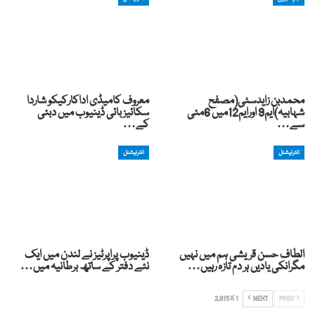
محمدبن زایدسٹی(مصفح
معروف کامیڈی اداکارکیکو شاردا
شہابیہ)ایم9 اورایم12میں 6مئی
سکائیز بائی ڈینیوب میں دبئی
سے…
کے…
انٹرنیشنل
انٹرنیشنل
الطاف حسن قریشی ہم میں نہیں
ڈینیوب پراپرٹیز نے لندن میں ایک
مگرانکی یادیں ہر دم تازہ رہیں…
نئے دفتر کے ساتھ برطانیہ میں…
PREV
NEXT
1 کا 2,815