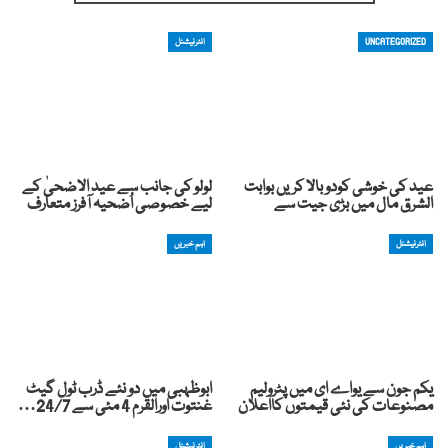
UNCATEGORIZED
انٹرنیشنل
عید کی خوشی کودوبالا کریں بوابت
لولو کی جانب سے عید الاضحیٰ کے
الشرق مال میں بڑی جیت سے
لیے خصوصی اُضحیہ آفرز متعارف
انٹرنیشنل
اہم خبریں
یکم جون سے یواے ای میں پٹرولیم
ابوظہبی میں دو نئے ڈرب ٹول گیٹ
مصنوعات کی نئی قیمتوں کااعلان
غنتوت اورالقرم 4 مئی سے 24/7…
اہم خبریں
انٹرنیشنل