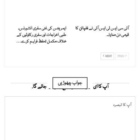
آئی سی ایس ٹی ایس آئی نے فلپائن کا
ایمریٹس کی نئی سفری انشورنس،
قومی دن منایا،۔
طبی اخراجات اور سفری رکاوٹوں کے
خلاف مکمل تحفظ فراہم کرے…
NEXT
PREV
جواب چھوڑیں
آپ کا ای میل ایڈریس شائع نہیں کیا جائے گا.