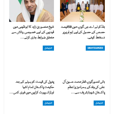
بلڈکو نے اے جی گروپ میں 50فیصد
شیخ منصور بن زاید کا ابوظہبی میں
حصص کے حصول کےلیے ایم او یو پر
قیدیوں کے لیے خصوصی رہائش سے
دستخط کیئے۔
متعلق ضوابط جاری کرنے…
UNCATEGORIZED
انٹرنیشنل
بانی تعمیرگروپ قطر محمد حسین آل
پٹرول کی قیمت کم ہونے کے بعد
علی کی وفدکے ہمراہ وزیراعظم
حکومت پاکستان تمام اشیا
پاکستان شہبازشریف سے…
اورٹرانسپورٹ کرایوں میں فوری کمی…
انٹرنیشنل
انٹرنیشنل