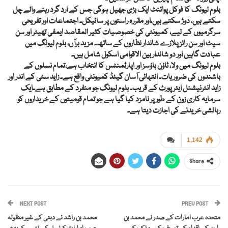
بلوم لیونگ کا فوکل پوائنٹ ایک بڑی جھیل ہوگی جس کے ارد گرد رہنے والے چل
سکتے ہیں، دوڑ سکتے ہیں،اور مقررہ راستوں پر سائیکل۔ اجتماعات اور تفریحی
سرگرمیوں کے لیے، کمیونٹی کی خصوصیات کثیر المقاصد ایمفی تھیٹر اور سن
سیٹ اور سن رائز پلازے شاندار نظاروں کے ساتھ۔ مزید برآں، بلوم لیونگ میں
عبادت گاہیں اور دو شاندار بین الاقوامی اسکول شامل ہیں۔
بلوم لیونگ میں ولا، ٹاؤن ہاؤسز اور اپارٹمنٹس کا انتخاب ہے،تمام نسلوں کے
باشندوں کی ضروریات۔ انتہائی آسان گیٹڈ کمیونٹی واقع ہے۔ زاید سٹی کے اندر اور
زاید انٹرنیشنل ایئرپورٹ کے قریب۔ بلوم لیونگ جو منفرد کے مطابق ہے۔ایک
سرمایہ کاری زون کے طور پر نامزد کیا گیا ہے جو تمام قومیتوں کے خریداروں کو
رہائشی خریدنے کی اجازت دیتا ہے۔
1,142
Share
NEXT POST
PREV POST
متحدہ عرب امارات کے صدر نے محمد بن
محمد بن راشد نے دبئی کے غیر منقولہ