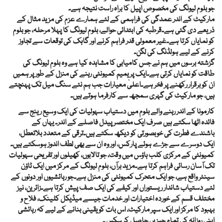
جو بلوم لیونگ کی مخصوص اپیل کا براہ راست نتیجہ ہے۔
مارکیٹ کے اندر عمدگی کی فراہمی کے لئے ہمارے عزم کی مزید مثال کے
ذریعے دی گئی ہے۔قرطبہ کی ابتدائی حوالے، بلوم لیونگ کا پہلا مرحلہ، جو بلوم
کو نمایاں کرتا ہے۔غیر معمولی قدر فراہم کرنے اور گاہک کی توقعات سے تجاوز
کرنے کے لیے ہولڈنگ کی لگن۔
گزشتہ برسوں میں ہم نے جس کامیابی کا مشاہدہ کیا ہے وہ بلوم لیونگ کی
طاقت کو نمایاں کرتی ہے۔ایک پریمیم کمیونٹی رہنے کی منزل کے طور پر ہمیں
ان کو برقرار رکھنے پر فخر ہے۔اعلیٰ معیارات جب ہم نئے سنگ میل تک پہنچتے
ہیں، جو مارکیٹ کی گہری سمجھ سے کارفرما ہوتے ہیں۔
کارمونا کے اندر رہنے والے بلوم میں دستیاب سہولیات کی ایک وسیع رینج سے
فائدہ اٹھا سکتے ہیں صرف ایک مختصر پیدل فاصلے کے اندر۔ یہاں کے
باشندے فطرت کی خوبصورتی کو دیکھ سکتے ہیں۔ترقی کے متعدد بلاتعطل،
ایک دوسرے سے جڑے ہوئے پارکس، اور وہ ان سے بھی لطف اندوز ہوسکتے ہیں۔
کمیونٹی کے مرکزی کلب ہاؤس میں وقت، جو تالابوں، کھیلوں اور تفریحی سہولیات
تک آسان رسائی فراہم کرتا ہے۔مزید برآں، بلوم لیونگ کے مرکز میں ایک ٹاؤن
سینٹر واقع ہے، جو ایک متحرک کمیونٹی کی منزل ہے۔جو رہائشیوں اور دونوں کے
لئے دستیاب شاندار ریستوراں اور کیفے کی ایک صف پیش کرتا ہے۔زائرین، نیز
مختلف قسم کے خوردہ اختیارات اور خدمات جیسے میڈیکل کلینک، فلاح و
بہبود کا مرکز اور ایک سپر مارکیٹ، اس بات کو یقینی بنانے کے لیے کہ رہائشی
اپنی روزانہ کی تمام چیزیں حاصل کر سکیں ۔