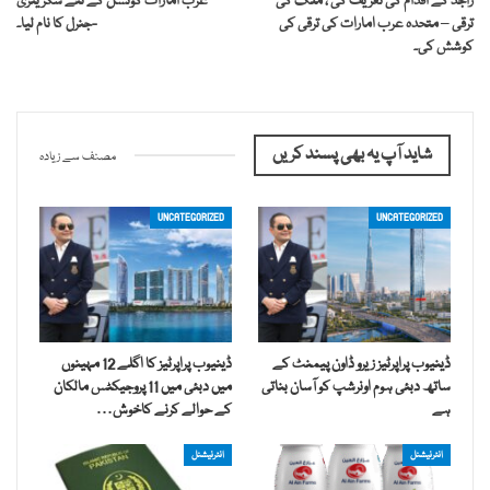
راجد کے اقدام کی تعریف کی ، ملک کی
عرب امارات کونسل کے نئے سکریٹری
ترقی – متحدہ عرب امارات کی ترقی کی
-جنرل کا نام لیا۔
کوشش کی۔
شاید آپ یہ بھی پسند کریں
مصنف سے زیادہ
UNCATEGORIZED
UNCATEGORIZED
ڈینیوب پراپرٹیز زیرو ڈاون پیمنٹ کے
ڈینیوب پراپرٹیز کا اگلے 12 مہینوں
ساتھ دبئی ہوم اونرشپ کو آسان بناتی
میں دبئی میں 11 پروجیکٹس مالکان
ہے
کے حوالے کرنے کاخوش…
انٹرنیشنل
انٹرنیشنل