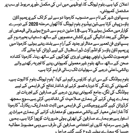
اعلان کیا ہے۔ بلوم لیونگ کا، ابوظہبی میں اس کی مکمل طور پر مربوط اور سب پر
مشتمل کمیونٹی۔
ہسپانوی شہر کے نام سے منسوب، کارمونا دو سے لے کر تک کے پریمیم ٹاؤن
ہاؤسز پیش کرتا ہے۔تین بیڈروم. بلوم لیونگ کا آٹھواں مرحلہ 2028 کے دوسرے
کوارٹر میں مکمل ہونے والا ہے۔ 1.9 ملین درہم سے شروع ہونے والی قیمتوں اور
حوالگی کے بعد ادائیگی کے پرکشش منصوبوں کے ساتھ دستیاب بحیرہ روم کے
ہسپانوی فن تعمیر سے متاثر اور جدید کے آرام سے بلند رہتے ہوئے، کارمونا میں
پریمیم ٹاؤن ہاؤسز کو انڈور آؤٹ ڈور استقبال کے لیے ڈیزائن کیا جائے گا۔
خوبصورت تکمیل، اونچی چھتوں اور بڑی کھڑکیوں کے ساتھ رہنا۔ کارمونا کشادہ
صحن کے ساتھ ساتھ بلوم غیر معمولی کمیونٹی رہنے کا تجربہ رکھنے والے
رہائشی۔اعلیٰ درجے کی سہولیات تک رسائی فراہم کرتا ہے۔
بلوم ہولڈنگ کے سی ای او، کارلوس وکیم نے کہا: "بلوم لیونگ بلوم کا ثبوت ہے۔
کمیونٹی کی زندگی کا دوبارہ تصور کرنے اور شاندار نتائج کی فراہمی کے لیے
ہولڈنگ کی لگن۔ جامع کمیونٹی بہترین درجے کے صارفین کے تجربات اور
ہمارے پیش کرنے کی ہماری صلاحیت کی نشاندہی کرتی ہے۔سوچ سمجھ
کرڈیزائن کیے گئے پروجیکٹس کی فراہمی میں ثابت شدہ ٹریک ریکارڈ۔”کارمونا
کا آغاز اعلیٰ معیار کے رہائشی منصوبوں کو متعارف کرانے کی ہماری میراث پر
استوار ہےجو ہمارے صارفین کی ابھرتی ہوئی ضروریات کو پورا کرتا ہے۔ ہمیں
یقین ہے سرمایہ کاروں اور اختتامی صارفین کی طرف سے وہی مضبوط مطالبہ
جیسا کہ ہمارے پہلے شروع کیے گئے مراحل،