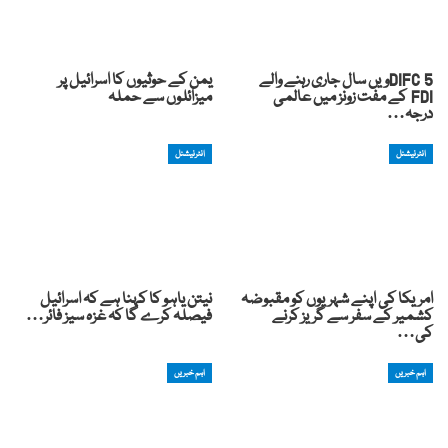
DIFC 5ویں سال جاری رہنے والے
یمن کے حوثیوں کا اسرائیل پر
FDI کے مفت زونز میں عالمی
میزائلوں سے حملہ
درجہ…
انٹرنیشنل
انٹرنیشنل
امریکا کی اپنے شہریوں کو مقبوضہ
نیتن یاہو کا کہنا ہے کہ اسرائیل
کشمیر کے سفر سے گریز کرنے
فیصلہ کرے گا کہ غزہ سیز فائر…
کی…
اہم خبریں
اہم خبریں