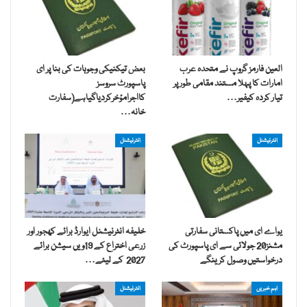
العین فارمز گروپ نے متحدہ عرب
بعض تیکنیکی وجوہات کی بنا پر ای
امارات کا پہلا مستند مقامی طور پر
پاسپورٹ سروسز
تیار کردہ کیفیر…
کااجرامؤخرکردیاگیاہے(سفارت
خانہ…
انٹرنیشنل
انٹرنیشنل
یواے ای میں پاکستانی سفارتی
خلیفہ انٹرنیشنل ایوارڈ برائے کھجور اور
مشنز20 جولائی سے ای پاسپورٹ کی
زرعی اختراع کے 19ویں سیشن برائے
درخواستیں وصول کرینگے
2027 کے لیئے…
اہم خبریں
انٹرنیشنل