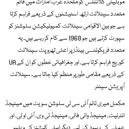
موبلیٹی کلائنٹس کو متحدہ عرب امارات میں قائم
متعدد سیٹلائٹ ارتھ اسٹیشنوں کے ذریعے فراہم کرتا
ہے جو بین الاقوامی سیٹلائٹ کمیونیکیشن سلوشنز کو
سپورٹ کرتے ہیں جو 1968 سے کام کر رہے ہیں۔ یہ
متعدد فریکوئنسی بینڈز پر اعلی تھرو پٹ سیٹلائٹ
کوریج فراہم کرتا ہے، اور جغرافیائی خطوں کو ان کے UA
کے ذریعے مقامی طور پر منظم کیا جاتا ہے۔ سیٹلائٹ
آپریشن سینٹر
مکمل میری ٹائم آئی سی ٹی سلوشن سویٹ میں مینیجڈ
انٹرنیٹ، مینیجڈ وائی فائی، مینیجڈ ٹی وی، آئی او ٹی، اور
عملے کی بہبود کے لیے دیگر ایپلی کیشنز کی ویلیو