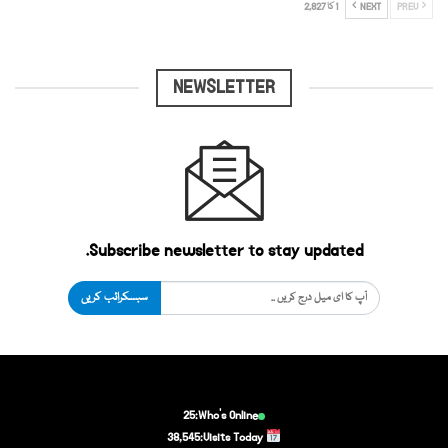
PREV
NEXT
1 کا 2,827
NEWSLETTER
Subscribe newsletter to stay updated.
سبسکرائب کریں
25
Who's Online:
38,545
Visits Today: