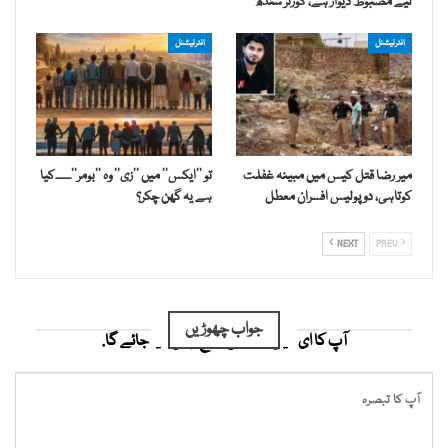
لیے مضبوط دیوار ہے، گورنر سندھ
انٹرنیشنل
انٹرنیشنل
میر رضا قتل کیس میں مبینہ غفلت
تو ’’ایکس‘‘ میں ’’زی‘‘ وہ ’’بومر‘‘۔۔۔۔کیا
کوتاہی، دو پولیس افسران معطل
ہے یہ گھن چکر؟
NEXT
PREV
جواب چھوڑیں
آپ کا ای میل ایڈریس شائع نہیں کیا جائے گا.