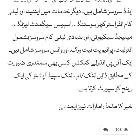
ایڈڈ سروسز شامل ہیں۔ دیگر خدمات میں اینٹینا اور ٹیلی
کام انفراسٹرکچر ہوسٹنگ، اسپیس سیگمنٹ لیزنگ،
مینیجڈ سیکیورٹی، اور بنیادی ٹیلی کام سروسز بشمول
انٹرنیٹ، پرائیویٹ نیٹ ورک، اور وائس سروسز شامل ہیں۔
ایک آئی پی انڈرلے کنکشن کسی بھی سمندری ضرورت
کے مطابق ڈاؤن لنک/اپ لنک سپیڈ آپشنز کی ایک
رینج کو سپورٹ کرتا ہے۔
خبر کا ماخذ: امارات نیوز ایجنسی
108