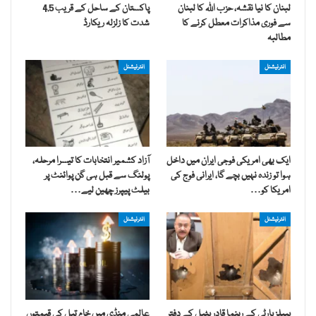
لبنان کا نیا نقشہ، حزب اللہ کا لبنان
پاکستان کے ساحل کے قریب 4.5
سے فوری مذاکرات معطل کرنے کا
شدت کا زلزلہ ریکارڈ
مطالبہ
انٹرنیشنل
انٹرنیشنل
ایک بھی امریکی فوجی ایران میں داخل
آزاد کشمیر انتخابات کا تیسرا مرحلہ،
ہوا تو زندہ نہیں بچے گا، ایرانی فوج کی
پولنگ سے قبل ہی گن پوائنٹ پر
امریکا کو…
بیلٹ پیپرز چھین لیے…
انٹرنیشنل
انٹرنیشنل
پیپلز پارٹی کے رہنما قادر پٹیل کے دفتر
عالمی منڈی میں خام تیل کی قیمتوں