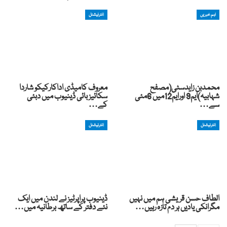
اہم خبریں
انٹرنیشنل
محمدبن زایدسٹی(مصفح
معروف کامیڈی اداکارکیکو شاردا
شہابیہ)ایم9 اورایم12میں 6مئی
سکائیز بائی ڈینیوب میں دبئی
سے…
کے…
انٹرنیشنل
انٹرنیشنل
الطاف حسن قریشی ہم میں نہیں
ڈینیوب پراپرٹیز نے لندن میں ایک
مگرانکی یادیں ہر دم تازہ رہیں…
نئے دفتر کے ساتھ برطانیہ میں…