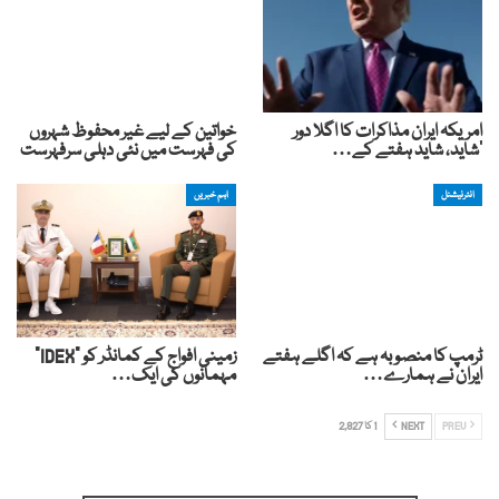
امریکہ ایران مذاکرات کا اگلا دور
خواتین کے لیے غیر محفوظ شہروں
‘شاید، شاید ہفتے کے…
کی فہرست میں نئی دہلی سرفہرست
انٹرنیشنل
اہم خبریں
ٹرمپ کا منصوبہ ہے کہ اگلے ہفتے
زمینی افواج کے کمانڈر کو "IDEX”
ایران نے ہمارے…
مہمانوں کی ایک…
PREV
NEXT
1 کا 2,827