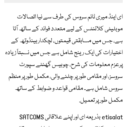
ای اینڈ میری ٹائم سروس کی طرف سے نیا اتصالات
موبلیٹی کلائنٹس کے لیے متعدد فوائد کے ساتھ آتا
ہے، جس میں مسابقتی قیمتوں، لچکدار بینڈوتھ کے
اختیارات کی ایک رینج شامل ہے جس میں نسبتاً زیادہ
پرعزم معلومات کی شرح، چوبیس گھنٹے سپورٹ
سروسز، اور مقامی طور پر چلنے والی، مکمل طور پر منظم
سروس شامل ہے۔ مقامی قواعد و ضوابط کے ساتھ
مکمل طور پر تعمیل.
etisalat بذریعہ ای اور اپنے علاقائی SATCOMS