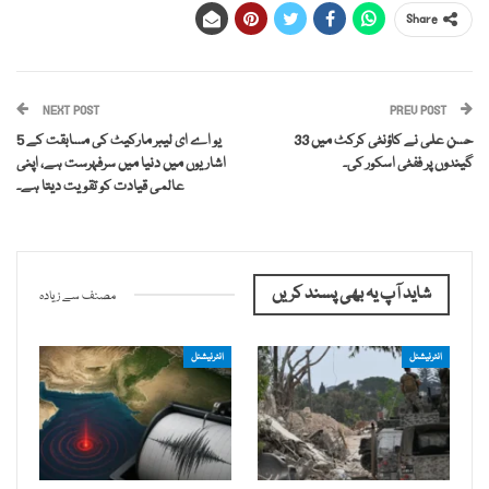
Share
NEXT POST
PREV POST
حسن علی نے کاؤنٹی کرکٹ میں 33
یو اے ای لیبر مارکیٹ کی مسابقت کے 5
گیندوں پر ففٹی اسکور کی۔
اشاریوں میں دنیا میں سرفہرست ہے، اپنی
عالمی قیادت کو تقویت دیتا ہے۔
شاید آپ یہ بھی پسند کریں
مصنف سے زیادہ
انٹرنیشنل
انٹرنیشنل