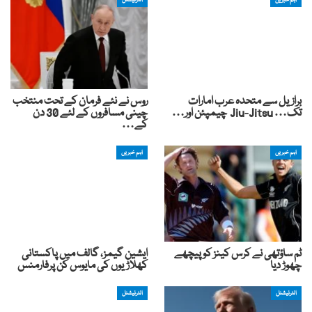
اہم خبریں
انٹرنیشنل
برازیل سے متحدہ عرب امارات
روس نے نئے فرمان کے تحت منتخب
تک… Jiu-Jitsu چیمپئن اور…
چینی مسافروں کے لئے 30 دن
کے…
اہم خبریں
اہم خبریں
ٹم ساؤتھی نے کرس کینز کو پیچھے
ایشین گیمز، گالف میں پاکستانی
چھوڑ دیا
کھلاڑیوں کی مایوس کن پرفارمنس
انٹرنیشنل
انٹرنیشنل