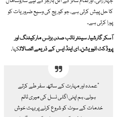
جہاز رانی، اور تمام سائز کے آئل بارجز کے لیے سازوسامان
کا حل پیش کرتی ہے، جو کوریج کی وسیع ضروریات کو
پورا کرتی ہے۔
آسکر گارشیا، سینئر نائب صدر، بزنس مارکیٹنگ اور
پروڈکٹ انوویشن، ای اینڈ ایس کے ذریعے اتصالات
کہا،
"عمدہ اور مہارت کے ساتھ سفر طے کرتے
ہوئے، ہم اپنی اگلی نسل کی میری ٹائم
خدمات کے سوٹ کو شروع کرنے پر بہت خوش