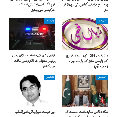
پر مسلح افراد نے گولیوں کی بوچھاڑ کر
کو پر لگ گئے، ایشیائی اسٹاک
دی
مارکیٹس میں بہتری
انٹرنیشنل
انٹرنیشنل
زباں فہمی291 ؛ کچھ اردو اور فرینچ
کراچی، شہر کے مختلف علاقوں میں
کے باہمی تعلق کے بارے میں ،
پولیس مقابلے، 4 ڈاکو زخمی حالت
(حصہ دُوُم)
میں گرفتار
انٹرنیشنل
انٹرنیشنل
مکہ دفاعی معاہدہ امت مسلمہ کے
میرا دوست، میرا بھائی، امیرالعظیم