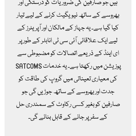
ہیں جو صارفین کی ضروریات کو درستگی اور
بھروسے کے ساتھ نیویگیٹ کرنے کے لیے تیار
کیا گیا ہے۔ یہ جہاز کے مالکان اور آپریٹرز کے
لیے ایک علاقائی آئی سی ٹی انابلر کے طور پر
ای اینڈ کے ذریعے اتصالات کو مضبوطی سے
پوزیشن میں رکھتا ہے۔ یہ خدمات SATCOMS
کی معیاری تعیناتی میں گروپ کی طاقت کو
جدت اور بھروسے کے ساتھ جوڑیں گی جو
صارفین کو بغیر کسی رکاوٹ کے سمندری حل
کے سفر پر جانے کے قابل بنائے گی۔