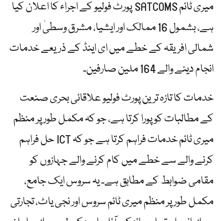
میری ٹائم SATCOMS پورٹ فولیو کے اجراء کا اعلان کیا
ہے، بشمول 16 ممالک اور ایشیا، مشرق وسطیٰ اور
شمالی افریقہ کے خطے میں ای اینڈ کے ذریعے خدمات
انجام دینے والے 164 ملین صارفین۔
خدمات کا تازہ ترین پورٹ فولیو علاقائی بحری صنعت
کے مطالبات کو پورا کرتا ہے، جو کہ مکمل طور پر منظم
میری ٹائم خدمات فراہم کرتا ہے جو کہ ICT حل فراہم
کرنے والے سے خطے میں کام کرنے والے جہازوں کو
مقامی ضوابط کے مطابق ہے۔ یہ سروس ایک جامع،
مکمل طور پر منظم میری ٹائم سروس اور نجی یاٹ، تجارتی