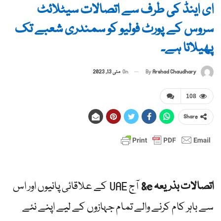
ای اینڈ کی طرف سے اتصالات سیٹلائٹ
سروس کے پورٹ فولیو کو سمندری شعبے تک
پھیلاتا ہے۔
By
Arshad Chaudhary
On
مئی 13, 2023
108
Share
اتصالات بذریعہ e&
آج UAE کے علاقائی پانیوں اور اس
سے باہر کام کرنے والے تمام جہازوں کے لیے اپنے نئے