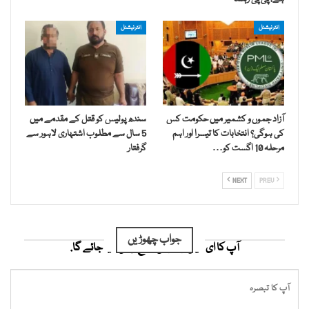
انٹرنیشنل
انٹرنیشنل
آزاد جموں و کشمیر میں حکومت کس
سندھ پولیس کو قتل کے مقدمے میں
کی ہوگی؟ انتخابات کا تیسرا اور اہم
5 سال سے مطلوب اشتہاری لاہور سے
مرحلہ 10 اگست کو…
گرفتار
NEXT
PREV
جواب چھوڑیں
آپ کا ای میل ایڈریس شائع نہیں کیا جائے گا.