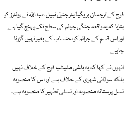
فوج کے ترجمان بریگیڈیئر جنرل نبیل عبداللہ نے روئٹرز کو
بتایا کہ یہ واقعہ جنگی جرائم کی سطح تک پہنچ گیا ہے
اور اس قسم کے جرائم کو احتساب کے بغیر نہیں گزرنا
چاہیے۔
انہوں نے کہا کہ یہ باغی ملیشیا فوج کے خلاف نہیں
بلکہ سوڈانی شہری کے خلاف ہے اور اس کا منصوبہ
نسل پرستانہ منصوبہ اور نسلی تطہیر کا منصوبہ ہے۔