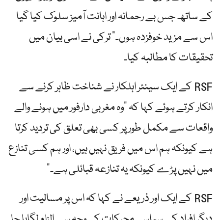
کے ساتھ جس بے رحمانہ اور اہانت آمیز سلوک کیا گیا
اس سے مزید خوفزدہ ہوں۔” ترکی نے اسی بیان میں
تحقیقات کا مطالبہ کیا۔
RSF کے ایک سینئر اہلکار نے شناخت ظاہر کرنے سے
انکار کرتے ہوئے کہا کہ "وہ مغربی دارفور میں ہونے والے
واقعات سے مکمل طور پر کسی بھی تعلق کی تردید کرتا
ہے کیونکہ ہم اس میں فریق نہیں ہیں، اور ہم کسی تنازع
میں نہیں پڑے کیونکہ یہ تنازعہ قبائلی ہے۔”
RSF کے ایک اور ذریعے نے کہا کہ اس پر مسالیت اور
دیگر افراد کے سیاسی محرکات کی وجہ سے الزام لگایا جا