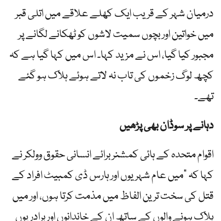
درمیان شہر کے قریب ایک کھلے علاقے میں اتلی قبر
میں خواتین اور بچوں سمیت لاشوں کو ٹھکانے لگانے پر
مجبور کیا گیا، اس نے مزید کہا۔ اس میں کہا گیا ہے کہ
کچھ لوگ زخموں کی تاب نہ لاتے ہوئے ہلاک ہو گئے
تھے۔
دہانے پر سوڈان بھی پڑھیں
اقوام متحدہ کے ہائی کمشنر برائے انسانی حقوق وولکر نے
کہا کہ "میں عام شہریوں اور ہارس ڈی کمبیٹ افراد کے
قتل کی سخت ترین الفاظ میں مذمت کرتا ہوں، اور میں
ہلاک ہونے والوں کے ساتھ ان کے خاندانوں اور برادریوں