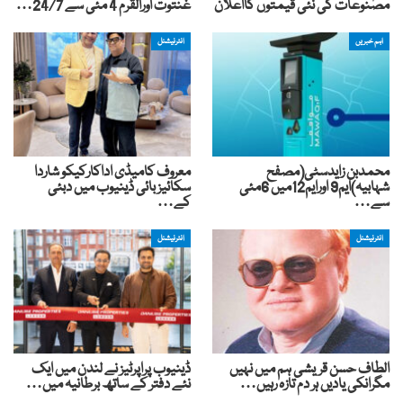
مصنوعات کی نئی قیمتوں کااعلان
غنتوت اورالقرم 4 مئی سے 24/7…
اہم خبریں
انٹرنیشنل
محمدبن زایدسٹی(مصفح
معروف کامیڈی اداکارکیکو شاردا
شہابیہ)ایم9 اورایم12میں 6مئی
سکائیز بائی ڈینیوب میں دبئی
سے…
کے…
انٹرنیشنل
انٹرنیشنل
الطاف حسن قریشی ہم میں نہیں
ڈینیوب پراپرٹیز نے لندن میں ایک
مگرانکی یادیں ہر دم تازہ رہیں…
نئے دفتر کے ساتھ برطانیہ میں…