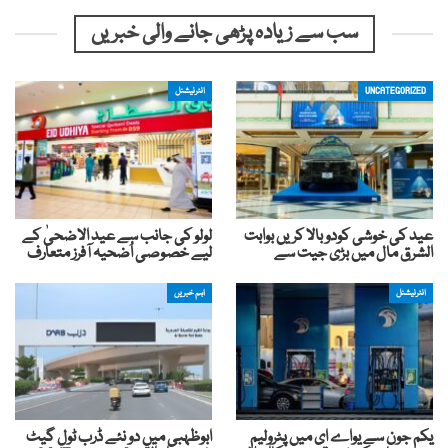
سب سے زیادہ پڑھی جانے والی خبریں
UNCATEGORIZED
انٹرنیشنل
عید کی خوشی کودوبالا کریں بوابت
لولو کی جانب سے عید الاضحیٰ کے
الشرق مال میں بڑی جیت سے
لیے خصوصی اُضحیہ آفرز متعارف
انٹرنیشنل
اہم خبریں
یکم جون سے یواے ای میں پٹرولیم
ابوظہبی میں دو نئے ڈرب ٹول گیٹ