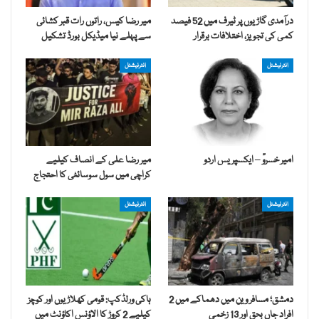
درآمدی گاڑیوں پر ٹیرف میں 52 فیصد
میر رضا کیس، راتوں رات قبر کشائی
کمی کی تجویز، اختلافات برقرار
سے پہلے نیا میڈیکل بورڈ تشکیل
انٹرنیشنل
انٹرنیشنل
امیر خسروؒ – ایکسپریس اردو
میر رضا علی کے انصاف کیلیے
کراچی میں سول سوسائٹی کا احتجاج
انٹرنیشنل
انٹرنیشنل
دمشق؛ مسافر وین میں دھماکے میں 2
ہاکی ورلڈکپ: قومی کھلاڑیوں اور کوچز
افراد جاں بحق اور 13 زخمی
کیلیے 2 کروڑ کا الاؤنس اکاؤنٹ میں