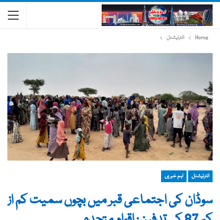
Home
انٹرنیشنل
انٹرنیشنل
اہم خبریں
سوڈان کی اجتماعی قبر میں بچوں سمیت کم از
کم 87 کی تدفین: اقوام متحدہ