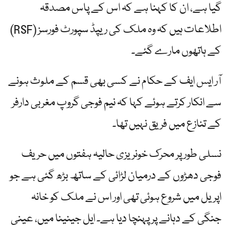
گیا ہے، ان کا کہنا ہے کہ اس کے پاس مصدقہ
اطلاعات ہیں کہ وہ ملک کی ریپڈ سپورٹ فورسز (RSF)
کے ہاتھوں مارے گئے۔
آر ایس ایف کے حکام نے کسی بھی قسم کے ملوث ہونے
سے انکار کرتے ہوئے کہا کہ نیم فوجی گروپ مغربی دارفر
کے تنازع میں فریق نہیں تھا۔
نسلی طور پر محرک خونریزی حالیہ ہفتوں میں حریف
فوجی دھڑوں کے درمیان لڑائی کے ساتھ بڑھ گئی ہے جو
اپریل میں شروع ہوئی تھی اور اس نے ملک کو خانہ
جنگی کے دہانے پر پہنچا دیا ہے۔ ایل جینینا میں، عینی