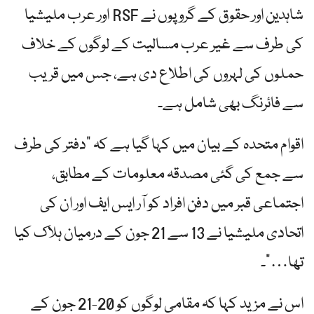
شاہدین اور حقوق کے گروپوں نے RSF اور عرب ملیشیا
کی طرف سے غیر عرب مسالیت کے لوگوں کے خلاف
حملوں کی لہروں کی اطلاع دی ہے، جس میں قریب
سے فائرنگ بھی شامل ہے۔
اقوام متحدہ کے بیان میں کہا گیا ہے کہ "دفتر کی طرف
سے جمع کی گئی مصدقہ معلومات کے مطابق،
اجتماعی قبر میں دفن افراد کو آر ایس ایف اور ان کی
اتحادی ملیشیا نے 13 سے 21 جون کے درمیان ہلاک کیا
تھا…”۔
اس نے مزید کہا کہ مقامی لوگوں کو 20-21 جون کے