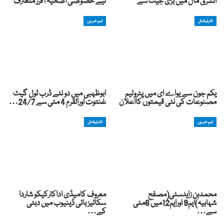
الشرق مال میں بڑی جیت سے
لیے خصوصی اُضحیہ آفرز متعارف
انٹرنیشنل
اہم خبریں
یکم جون سے یواے ای میں پٹرولیم
ابوظہبی میں دو نئے ڈرب ٹول گیٹ
مصنوعات کی نئی قیمتوں کااعلان
غنتوت اورالقرم 4 مئی سے 24/7…
اہم خبریں
انٹرنیشنل
محمدبن زایدسٹی(مصفح
معروف کامیڈی اداکارکیکو شاردا
شہابیہ)ایم9 اورایم12میں 6مئی
سکائیز بائی ڈینیوب میں دبئی
سے…
کے…