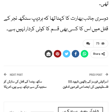
تھی۔
دوسری جانب بھارت کا کہنا تھا کہ ہردیپ سنگھ نجر کے
قتل میں اس کا کسی بھی قسم کا کوئی کردار نہیں ہے۔
75
Share
NEXT POST
PREV POST
اسرائیلی فورسز کے ہاتھوں شہید 111
سکھ رہنما کے قتل کی سازش کو
فلسطینیوں کی اجتماعی قبر میں تدفین
سنجیدگی سے دیکھ رہے ہیں، امریکا
شاید آپ یہ بھی پسند کریں