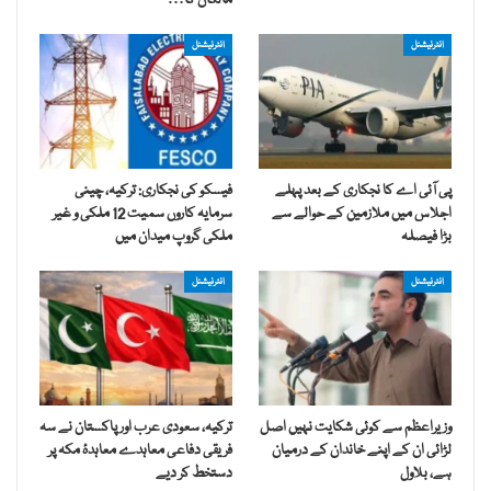
انٹرنیشنل
انٹرنیشنل
پی آئی اے کا نجکاری کے بعد پہلے
فیسکو کی نجکاری: ترکیہ، چینی
اجلاس میں ملازمین کے حوالے سے
سرمایہ کاروں سمیت 12 ملکی و غیر
بڑا فیصلہ
ملکی گروپ میدان میں
انٹرنیشنل
انٹرنیشنل
وزیراعظم سے کوئی شکایت نہیں اصل
ترکیہ، سعودی عرب اور پاکستان نے سہ
لڑائی ان کے اپنے خاندان کے درمیان
فریقی دفاعی معاہدے معاہدۂ مکہ پر
ہے، بلاول
دستخط کر دیے