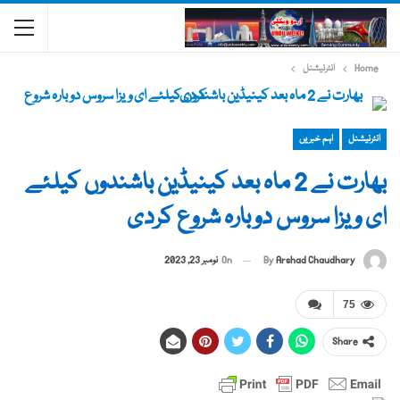
Home
انٹرنیشنل
انٹرنیشنل
اہم خبریں
بھارت نے 2 ماہ بعد کینیڈین باشندوں کیلئے
ای ویزا سروس دوبارہ شروع کردی
By
Arshad Chaudhary
On
نومبر 23, 2023
75
Share