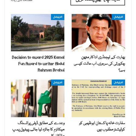
مصنف سے زیادہ
انٹرنیشنل
انٹرنیشنل
بھارت کے لیجنڈری اداکار متھن
Decision to award 2025 Kamal
چکرورتی کی سرجری، اب حالت کیسی
Fun Award to writer Abdul
ہے؟
Rehman Brahui
انٹرنیشنل
انٹرنیشنل
سفارت خانہ پاکستان ابوظہبی کو
وعدے کے مطابق ڈیلی پرائسنگ
کوٹیشنز مطلوب ہیں
میکانزم کا جائزہ لیا جائے، پیٹرول پمپ
مالکان کا…