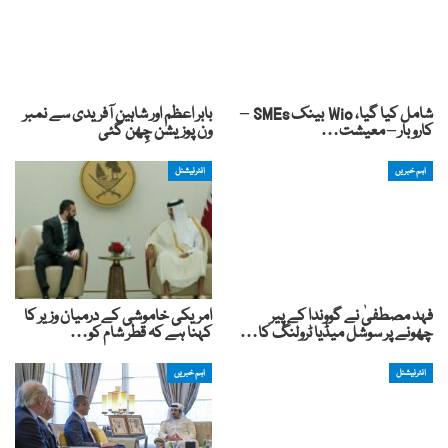
شامل کیا گیا، Wio بینک SMEs –
بابر اعظم اور شاہین آفریدی سے نمبر
کاروبار – معیشت…
ون پوزیشن چِھن گئی
اہم خبریں
انٹرنیشنل
فہد مصطفیٰ نے گووندا کے پیر
امریکی خاموشی کے درمیان وزیر کا
چھونے پر سوشل میڈیا ٹرولنگ کا…
کہنا ہے کہ قطر شام کو…
انٹرنیشنل
اہم خبریں