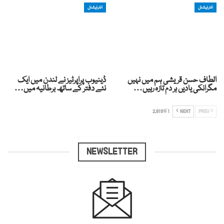
انٹرنیشنل
انٹرنیشنل
الطاف حسن قریشی ہم میں نہیں
ڈینیوب پراپرٹیز نے لندن میں ایک
مگرانکی یادیں ہر دم تازہ رہیں…
نئے دفتر کے ساتھ برطانیہ میں…
PREV
NEXT
1 کا 2,819
NEWSLETTER