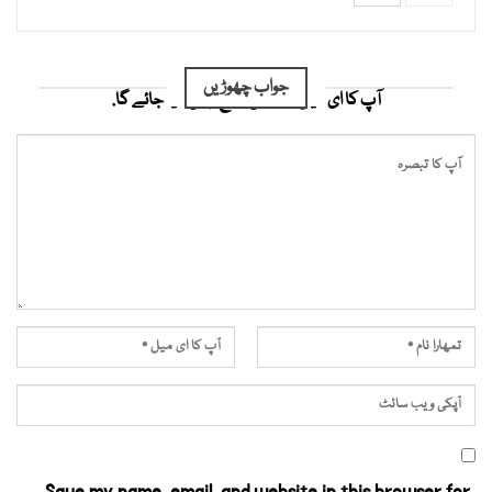
جواب چھوڑیں
آپ کا ای میل ایڈریس شائع نہیں کیا جائے گا.