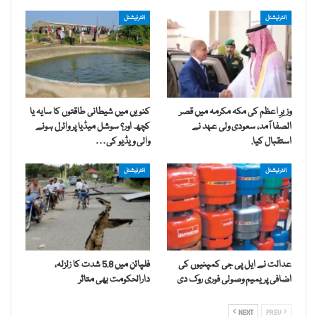
انٹرنیشنل
انٹرنیشنل
وزیرِ اعظم کی مکہ مکرمہ میں قصر
کنویں میں شیطانی طاقتوں کا سایہ یا
الصفا آمد، سعودی ولی عہد نے
کچھ اور؟ سوشل میڈیا پر وائرل ہونے
استقبال کیا.
والی ویڈیو کی…
انٹرنیشنل
انٹرنیشنل
عدالت نے ایل پی جی کمپنیوں کی
فلپائن میں 5.8 شدت کا زلزلہ،
اضافی پریمیم وصولی فوری روک دی
دارالحکومت بھی متاثر
NEXT
PREV