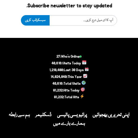
Subscribe newsletter to stay updated.
سبسکرائب کریں
27
Who's Online:
40,616
Visits Today:
1,218,480
Last 30 Days:
14,824,840
This Year:
40,616
Total Visits:
81,232
Hits Today:
81,232
Total Hits:
اپنی تحریریں بھجوائیں
پرائیویسی پالیسی
ڈسکلیمر
ہم سے رابطہ
ہمارے بارے میں