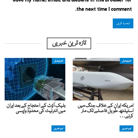
Save my name, email, and website in this browser for
the next time I comment.
تازہ ترین خبریں
انٹرنیشنل
انٹرنیشنل
امریکہ ایران کے خلاف جنگ میں
بلیک آؤٹ کے احتجاج کے بعد ایران
اسٹیلتھ طویل فاصلے تک مار
میں انٹرنیٹ کی محدود واپسی
کرنے…
اہم خبریں
اہم خبریں