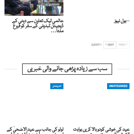
– بول نیوز
عالمی ٹیک تعاون سے دبئی کے
ڈیجیٹل تبدیلی کے سفر کو فروغ
ملتا…
PREV
NEXT
1 کا 2,819
سب سے زیادہ پڑھی جانے والی خبریں
UNCATEGORIZED
انٹرنیشنل
عید کی خوشی کودوبالا کریں بوابت
لولو کی جانب سے عید الاضحیٰ کے