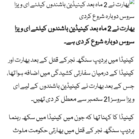
بھارت نے 2 ماہ بعد کینیڈین باشندوں کیلئے ای ویزا
سروس دوبارہ شروع کر دی ہے۔
کینیڈا میں ہردیپ سنگھ نجرکے قتل کے بعد بھارت اور
کینیڈا کے درمیان سفارتی کشیدگی میں اضافہ ہوا تھا،
جس کے بعد بھارت نے کینیڈین باشندوں کے لیے ای
ویزا سروسز 21 ستمبر سے معطل کر دی تھیں۔
کینیڈا کا کہنا تھا کہ جون میں کینیڈا میں سکھ رہنما
ہردیپ سنگھ نجر کے قتل میں بھارتی حکومت ملوث