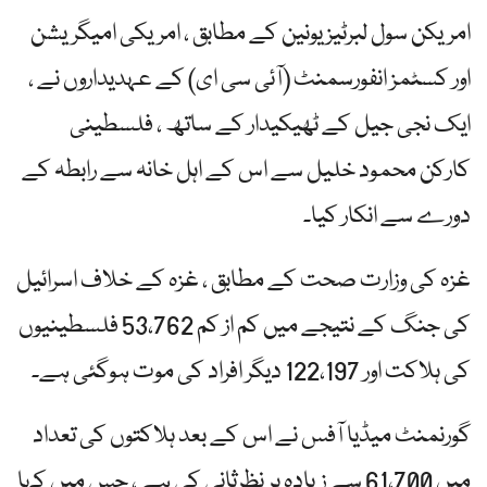
امریکن سول لبرٹیز یونین کے مطابق ، امریکی امیگریشن
اور کسٹمز انفورسمنٹ (آئی سی ای) کے عہدیداروں نے ،
ایک نجی جیل کے ٹھیکیدار کے ساتھ ، فلسطینی
کارکن محمود خلیل سے اس کے اہل خانہ سے رابطہ کے
دورے سے انکار کیا۔
غزہ کی وزارت صحت کے مطابق ، غزہ کے خلاف اسرائیل
کی جنگ کے نتیجے میں کم از کم 53،762 فلسطینیوں
کی ہلاکت اور 122،197 دیگر افراد کی موت ہوگئی ہے۔
گورنمنٹ میڈیا آفس نے اس کے بعد ہلاکتوں کی تعداد
میں 61،700 سے زیادہ پر نظرثانی کی ہے ، جس میں کہا