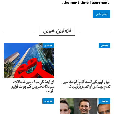
the next time I comment.
تازہ ترین خبریں
اہم خبریں
اہم خبریں
انیل کپور کے انسٹاگرام اکاؤنٹ سے
ای اینڈ کی طرف سے اتصالات
تمام پوسٹس اور تصاویر ڈیلیٹ
سیٹلائٹ سروس کے پورٹ فولیو
کو…
اہم خبریں
اہم خبریں