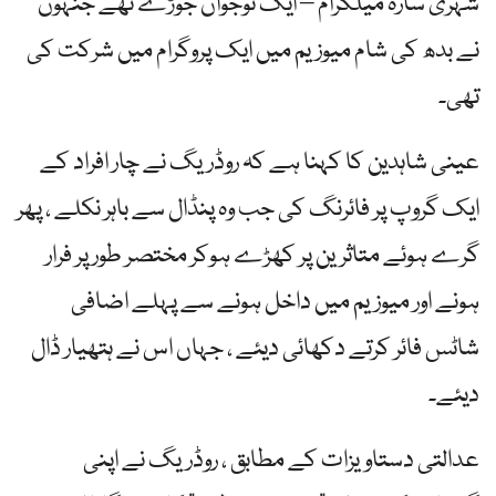
شہری سارہ میلگرام – ایک نوجوان جوڑے تھے جنہوں
نے بدھ کی شام میوزیم میں ایک پروگرام میں شرکت کی
تھی۔
عینی شاہدین کا کہنا ہے کہ روڈریگ نے چار افراد کے
ایک گروپ پر فائرنگ کی جب وہ پنڈال سے باہر نکلے ، پھر
گرے ہوئے متاثرین پر کھڑے ہوکر مختصر طور پر فرار
ہونے اور میوزیم میں داخل ہونے سے پہلے اضافی
شاٹس فائر کرتے دکھائی دیئے ، جہاں اس نے ہتھیار ڈال
دیئے۔
عدالتی دستاویزات کے مطابق ، روڈریگ نے اپنی