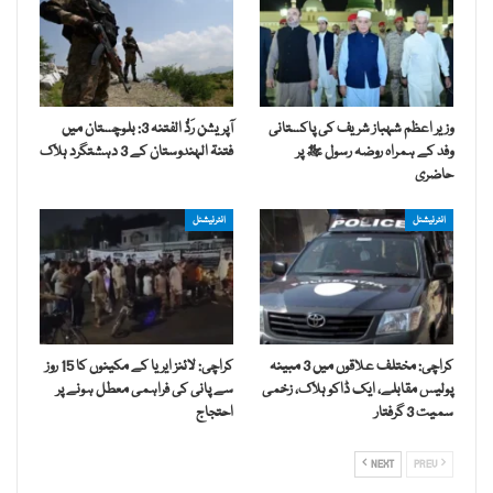
وزیر اعظم شہباز شریف کی پاکستانی
آپریشن رَدُّ الفتنہ 3: بلوچستان میں
وفد کے ہمراہ روضہ رسول ﷺ پر
فتنۃ الہندوستان کے 3 دہشتگرد ہلاک
حاضری
انٹرنیشنل
انٹرنیشنل
کراچی: مختلف علاقوں میں 3 مبینہ
کراچی: لائنز ایریا کے مکینوں کا 15 روز
پولیس مقابلے، ایک ڈاکو ہلاک، زخمی
سے پانی کی فراہمی معطل ہونے پر
سمیت 3 گرفتار
احتجاج
NEXT
PREV