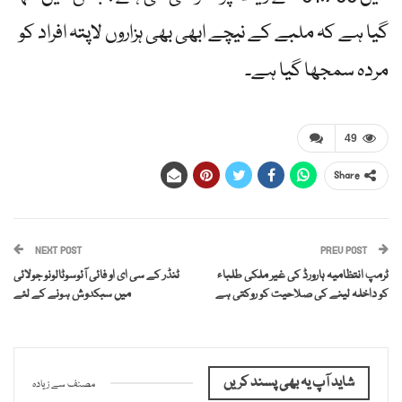
گیا ہے کہ ملبے کے نیچے ابھی بھی ہزاروں لاپتہ افراد کو
مردہ سمجھا گیا ہے۔
49
Share
NEXT POST
PREV POST
ٹرمپ انتظامیہ ہارورڈ کی غیر ملکی طلباء
ٹنڈر کے سی ای او فائی آئوسوٹالونو جولائی
کو داخلہ لینے کی صلاحیت کو روکتی ہے
میں سبکدوش ہونے کے لئے
شاید آپ یہ بھی پسند کریں
مصنف سے زیادہ