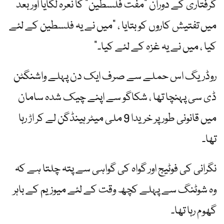
گرفتاری کے دوران "مفت فلسطین” کا نعرہ لگایا اور بعد
میں تفتیش کاروں کو بتایا ، "میں نے یہ فلسطین کے لئے
کیا ، میں نے یہ غزہ کے لئے کیا۔”
روڈریگ اس حملے سے صرف ایک دن پہلے واشنگٹن
ڈی سی پہنچا تھا ، شکاگو سے اپنے چیک شدہ سامان
میں قانونی طور پر خریدا 9 ملی میٹر ہینڈگن لے کر اڑ رہا
تھا۔
نگرانی کی فوٹیج اور گواہ کی گواہی سے پتہ چلتا ہے کہ
وہ شوٹنگ سے پہلے کچھ وقت کے لئے میوزیم کے باہر
گھوم رہا تھا۔