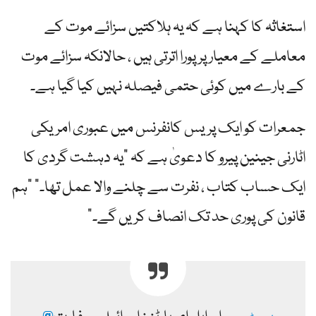
استغاثہ کا کہنا ہے کہ یہ ہلاکتیں سزائے موت کے
معاملے کے معیار پر پورا اترتی ہیں ، حالانکہ سزائے موت
کے بارے میں کوئی حتمی فیصلہ نہیں کیا گیا ہے۔
جمعرات کو ایک پریس کانفرنس میں عبوری امریکی
اٹارنی جینین پیرو کا دعویٰ ہے کہ "یہ دہشت گردی کا
ایک حساب کتاب ، نفرت سے چلنے والا عمل تھا۔” "ہم
قانون کی پوری حد تک انصاف کریں گے۔”