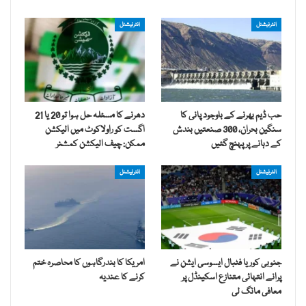
انٹرنیشنل
انٹرنیشنل
حب ڈیم بھرنے کے باوجود پانی کا
دھرنے کا مسئلہ حل ہوا تو 20 یا 21
سنگین بحران، 300 صنعتیں بندش
اگست کو راولاکوٹ میں الیکشن
کے دہانے پر پہنچ گئیں
ممکن: چیف الیکشن کمشنر
انٹرنیشنل
انٹرنیشنل
جنوبی کوریا فٹبال ایسوسی ایشن نے
امریکا کا بندرگاہوں کا محاصرہ ختم
پرانے انتہائی متنازع اسکینڈل پر
کرنے کا عندیہ
معافی مانگ لی