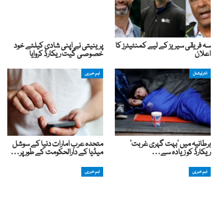
سہ فریقی سیریز کے لیے کمنٹیٹرز کا
پرینیتی نے اپنی شادی کیلئے خود
اعلان
خصوصی گیت ریکارڈ کروایا
انٹرنیشنل
اہم خبریں
برطانیہ میں ‘بہت گہری غربت’
متحدہ عرب امارات دنیا کے سوشل
ریکارڈ کو زیادہ سے…
میڈیا کے دارالحکومت کے طور پر…
اہم خبریں
اہم خبریں