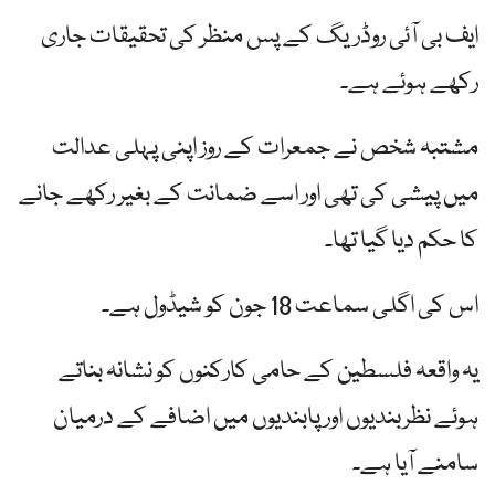
ایف بی آئی روڈریگ کے پس منظر کی تحقیقات جاری
رکھے ہوئے ہے۔
مشتبہ شخص نے جمعرات کے روز اپنی پہلی عدالت
میں پیشی کی تھی اور اسے ضمانت کے بغیر رکھے جانے
کا حکم دیا گیا تھا۔
اس کی اگلی سماعت 18 جون کو شیڈول ہے۔
یہ واقعہ فلسطین کے حامی کارکنوں کو نشانہ بناتے
ہوئے نظربندیوں اور پابندیوں میں اضافے کے درمیان
سامنے آیا ہے۔