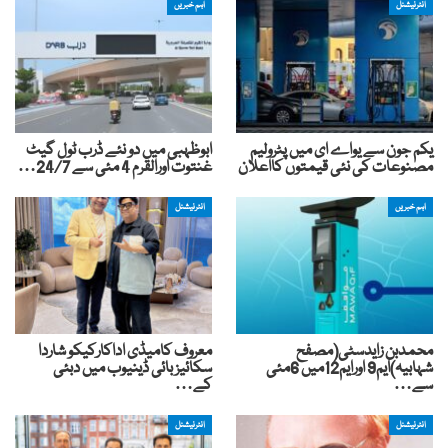
انٹرنیشنل
اہم خبریں
یکم جون سے یواے ای میں پٹرولیم
ابوظہبی میں دو نئے ڈرب ٹول گیٹ
مصنوعات کی نئی قیمتوں کااعلان
غنتوت اورالقرم 4 مئی سے 24/7…
اہم خبریں
انٹرنیشنل
محمدبن زایدسٹی(مصفح
معروف کامیڈی اداکارکیکو شاردا
شہابیہ)ایم9 اورایم12میں 6مئی
سکائیز بائی ڈینیوب میں دبئی
سے…
کے…
انٹرنیشنل
انٹرنیشنل