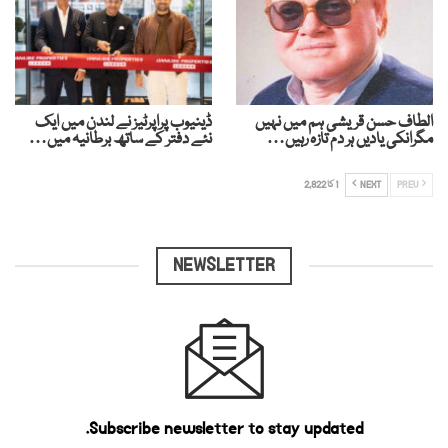
الطاف حسن قریشی ہم میں نہیں
ڈینیوب پراپرٹیز نے لندن میں ایک
مگرانکی یادیں ہر دم تازہ رہیں…
نئے دفتر کے ساتھ برطانیہ میں…
PREV
NEXT
1 کا 2,822
NEWSLETTER
Subscribe newsletter to stay updated.