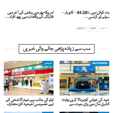
بٹ کوائن میں ، 84،201 – کاروبار –
امریکہ بھر میں ہفتے کے آخر میں
سونے اور کرنسی…
فائرنگ کے واقعات میں چھ افراد…
PREV
NEXT
1 کا 2,822
سب سے زیادہ پڑھی جانے والی خبریں
UNCATEGORIZED
انٹرنیشنل
عید کی خوشی کودوبالا کریں بوابت
لولو کی جانب سے عید الاضحیٰ کے
الشرق مال میں بڑی جیت سے
لیے خصوصی اُضحیہ آفرز متعارف