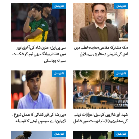
انٹرنیشنل
انٹرنیشنل
مکہ مشترکہ دفاعی معاہدہ خطے میں
سی پی ایل: حنین شاہ کی آخری اوور
امن کی تاریخی دستاویز ہے، بلاول
میں شاندار بولنگ بھی ٹیم کو شکست
سے نہ بچاسکی
انٹرنیشنل
انٹرنیشنل
شہدا اور غازیوں کو سول اعزازات دینے
میر رضا کی قبر کشائی کا عمل شروع ،
کی منظوری، 78 نام فہرست میں شامل
ڈی این اے سیمپل لینے کا فیصلہ
انٹرنیشنل
انٹرنیشنل