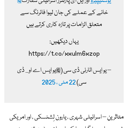
@یوسٹیپیرو
اور ایل ای پارٹنرز اسرائیلی سفارت
خانے کے عملے کی جان لیوا فائرنگ سے
متعلق الزامات پر تازہ کاری کرتے ہیں
یہاں دیکھیں:
https://t.co/xxulm6xzop
– یو ایس اٹارنی ڈی سی (@یو ایس اے او_ ڈی
سی)
22 مئی ، 2025
متاثرین – اسرائیلی شہری ، یارون لِشنسکی ، اور امریکی