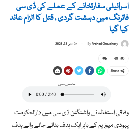
اسرائیلی سفارتخانے کے عملے کی ڈی سی
فائرنگ میں دہشت گردی ، قتل کا الزام عائد
کیا گیا
By
Arshad Chaudhary
On
مئی 23, 2025
49
Share
مضمون سنیں
وفاقی استغاثہ نے واشنگٹن ڈی سی میں دارالحکومت
یہودی میوزیم کے باہر ایک ہدف بنائے جانے والے ہدف