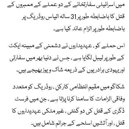
میں اسرائیلی سفارتخانے کے دو عملے کے ممبروں کے
قتل کا باضابطہ طور پر 31 سالہ الیاس روڈریگ پر
باضابطہ طور پر الزام عائد کیا ہے۔
اس حملے کو ، عہدیداروں نے دشمنی کے مبینہ ایکٹ
کے طور پر لیبل لگایا ہے ، جس نے دنیا بھر میں سفارتی
اور یہودی برادریوں کے ذریعہ شاک ویوز بھیجے ہیں۔
شکاگو میں مقیم انتظامی کارکن ، روڈریگ کو متعدد
وفاقی الزامات کا سامنا کرنا پڑتا ہے ، جن میں فرسٹ
ڈگری کے قتل کی دو گنتی ، غیر ملکی عہدیداروں کا
قتل ، اور آتشیں اسلحے کے جرائم شامل ہیں۔