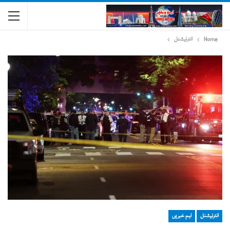
Home
انٹرنیشنل
انٹرنیشنل
اہم خبریں