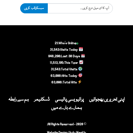
سبسکرائب کریں
21
Who's Online:
31,543
Visits Today:
946,290
Last 30 Days:
11,513,195
This Year:
31,543
Total Visits:
63,086
Hits Today:
63,086
Total Hits:
اپنی تحریریں بھجوائیں
پرائیویسی پالیسی
ڈسکلیمر
ہم سے رابطہ
ہمارے بارے میں
© 2020 - All Rights Reserved.
Website Design:
Urdu Weekly