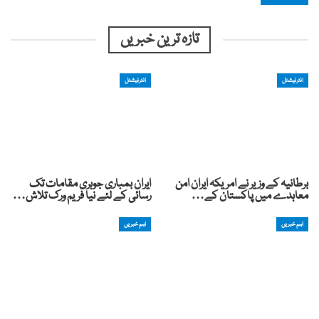
تازہ ترین خبریں
انٹرنیشنل
انٹرنیشنل
برطانیہ کے وزیر نے امریکہ ایران امن
ایران بمباری جوہری مقامات تک
معاہدے میں پاکستان کے…
رسائی کے لئے نیا فریم ورک تلاش…
اہم خبریں
اہم خبریں