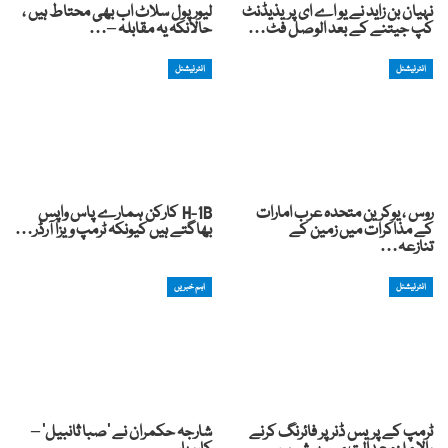
نہیان بن زاید نے یو اے ای پریذیڈنٹ
لیورپول سلاٹ اب بھی محتاط ہیں ،
کپ جیتنے کے بعد الوصل فٹ…
حالانکہ یہ مقابلہ –…
انٹرنیشنل
انٹرنیشنل
روس ، یوکرین متحدہ عرب امارات
H-1B کارکن ہمارے پاس واپس
کے مذاکرات میں زمین کے
بھاگتے ہیں کیونکہ ٹرمپ ویزا آرڈر…
تنازعہ…
انٹرنیشنل
اہم خبریں
ٹرمپ کے پریس ڈنر پر فائرنگ کرنے
شارجہ حکمران نے 'صبا ثانبیل' –