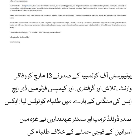
یونیورسٹی آف کولمبیا کے صدر نے 13 مارچ کو وفاقی
وارنٹ ، تلاش اور گرفتاری ، اور کیمپس فوٹو میں ڈی ایچ
ایس کی منگنی کے بارے میں طلباء کو نوٹس لیا: ایکس
صدر ڈونلڈ ٹرمپ اور سینئر عہدیداروں نے غزہ میں
اسرائیل کے فوجی حملے کے خلاف طلباء کی