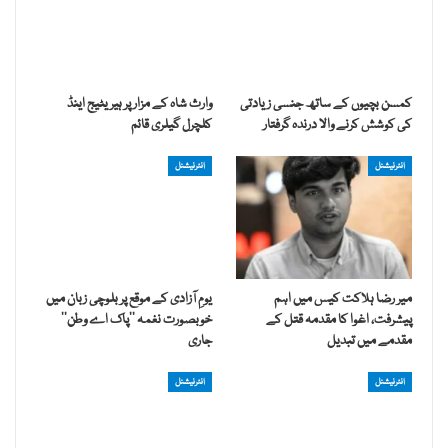
کمسن بچیوں کے ساتھ جنسی زیادتی
وارث شاہ کے مزار پر ہیریٹیج اینڈ
کی کوشش کرنے والا درندہ گرفتار
کلچرل گیلری قائم
انٹرنیشنل
انٹرنیشنل
میر رضا ہلاکت کیس میں اہم
یومِ آزادی کے موقع پر بلوچی زبان میں
پیشرفت، اغوا کا مقدمہ قتل کے
خوبصورت نغمہ ’’پاک اے وطن‘‘
مقدمے میں تبدیل
جاری
انٹرنیشنل
انٹرنیشنل