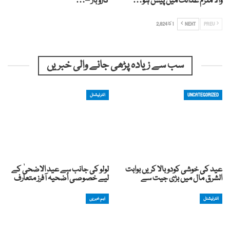
والا ملزم عدالت میں پیش ہو…
کاروبار –…
PREV
NEXT
1 کا 2,824
سب سے زیادہ پڑھی جانے والی خبریں
UNCATEGORIZED
انٹرنیشنل
عید کی خوشی کودوبالا کریں بوابت
لولو کی جانب سے عید الاضحیٰ کے
الشرق مال میں بڑی جیت سے
لیے خصوصی اُضحیہ آفرز متعارف
انٹرنیشنل
اہم خبریں