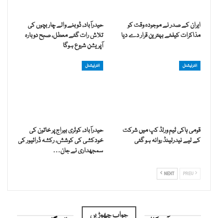
ایران کے صدر نے موجودہ وقت کو
حیدرآباد، ڈوبنے والے چار بچوں کی
مذاکرات کیلئے بہترین قرار دے دیا
تلاش رات گئے معطل، صبح دوبارہ
آپریشن شروع ہوگا
انٹرنیشنل
انٹرنیشنل
قومی ہاکی ٹیم ورلڈ کپ میں شرکت
حیدرآباد، کوٹری بیراج پر خاتون کی
کے لیے نیدرلینڈ روانہ ہو گئی
خودکشی کی کوشش، رکشہ ڈرائیور کی
سمجھداری نے جان…
NEXT
PREV
جواب چھوڑیں