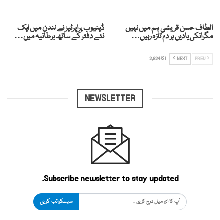
الطاف حسن قریشی ہم میں نہیں
ڈینیوب پراپرٹیز نے لندن میں ایک
مگرانکی یادیں ہر دم تازہ رہیں…
نئے دفتر کے ساتھ برطانیہ میں…
PREV
NEXT
1 کا 2,824
NEWSLETTER
Subscribe newsletter to stay updated.
سبسکرائب کریں