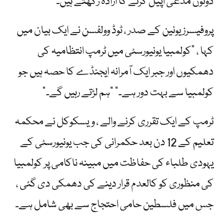
دونوں مدعی اپیل کرنے کا ارادہ رکھتے ہیں۔
پروفیسرز یونین کے صدر ، ٹوڈ وولفسن نے ایک بیان میں
کہا ، "کولمبیا یونیورسٹی میں ٹرمپ انتظامیہ کی
دھمکیوں اور جبر ایک آمرانہ ایجنڈے کا حصہ ہیں جو
کولمبیا سے بہت دور ہے۔” "ہم لڑتے رہیں گے۔”
ٹرمپ کے ایک تقرری کرنے والے ، ویسکوکل نے محکمہ
تعلیم کے 12 دن بعد حکمرانی کی جب یونیورسٹی کے
یہودی طلباء کی حفاظت میں مبینہ ناکامی پر کولمبیا
کی منظوری کو کالعدم قرار دینے کی دھمکی دی گئی ،
جس میں فلسطین حامی احتجاج سے بھی شامل ہے۔