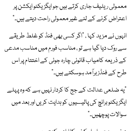
معمولی ریلیف جاری کرتے ہیں جو ایگزیکٹو ایکشن پر
اعتراض کرنے کے لئے غیر معمولی راحت دیتے ہیں۔”
انہوں نے مزید کہا ، "اگر کسی بھی فنڈ کو غلط طریقے
سے روک دیا گیا ہے تو ، مناسب فورم میں مناسب مدعی
کے ذریعہ کامیاب قانونی چارہ جوئی کے اختتام پر اس
طرح کے فنڈز برآمد ہوسکتے ہیں۔”
"یہ ضلعی عدالت کے جج کا کردار نہیں ہے کہ وہ پہلے
ایگزیکٹو برانچ کی پالیسیوں کو ہدایت کریں اور بعد میں
سوالات پوچھیں۔”