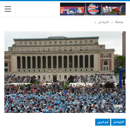
Home
انٹرنیشنل
انٹرنیشنل
اہم خبریں