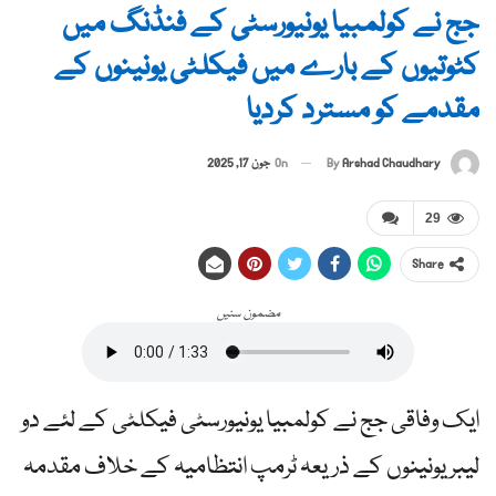
جج نے کولمبیا یونیورسٹی کے فنڈنگ ​​میں
کٹوتیوں کے بارے میں فیکلٹی یونینوں کے
مقدمے کو مسترد کردیا
By
Arshad Chaudhary
On
جون 17, 2025
29
Share
مضمون سنیں
ایک وفاقی جج نے کولمبیا یونیورسٹی فیکلٹی کے لئے دو
لیبر یونینوں کے ذریعہ ٹرمپ انتظامیہ کے خلاف مقدمہ