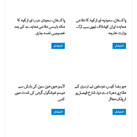
پاکستان، سعودیہ اور ترکیہ کا دفاعی
پاکستان، سعودی عرب اور ترکیہ کا
معاہدہ ایران کیخلاف نہیں ہے، ترک
مکہ باہمی دفاعی معاہدے کے بعد
وزارت خارجہ
خصوصی نغمہ جاری
انٹرنیشنل
انٹرنیشنل
میر رضا کیس، دوستوں نے نرسری کے
لاہور میں مون سون کی بارش سے
مقام پر دھرنا دے دیا، شارع فیصل پر
موسم خوشگوار، گرمی کی شدت میں
ٹریفک متاثر
کمی
انٹرنیشنل
انٹرنیشنل