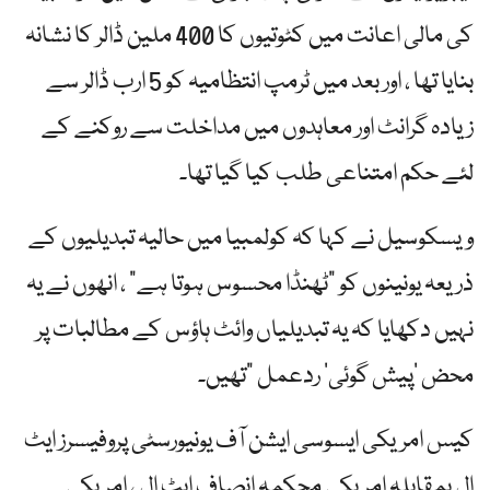
کی مالی اعانت میں کٹوتیوں کا 400 ملین ڈالر کا نشانہ
بنایا تھا ، اور بعد میں ٹرمپ انتظامیہ کو 5 ارب ڈالر سے
زیادہ گرانٹ اور معاہدوں میں مداخلت سے روکنے کے
لئے حکم امتناعی طلب کیا گیا تھا۔
ویسکوسیل نے کہا کہ کولمبیا میں حالیہ تبدیلیوں کے
ذریعہ یونینوں کو "ٹھنڈا محسوس ہوتا ہے” ، انھوں نے یہ
نہیں دکھایا کہ یہ تبدیلیاں وائٹ ہاؤس کے مطالبات پر
محض ‘پیش گوئی’ ردعمل "تھیں۔
کیس امریکی ایسوسی ایشن آف یونیورسٹی پروفیسرز ایٹ
ال بمقابلہ امریکی محکمہ انصاف ایٹ ال ، امریکی