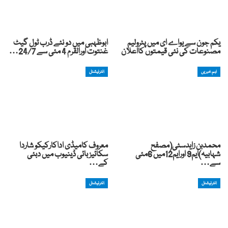
یکم جون سے یواے ای میں پٹرولیم
ابوظہبی میں دو نئے ڈرب ٹول گیٹ
مصنوعات کی نئی قیمتوں کااعلان
غنتوت اورالقرم 4 مئی سے 24/7…
اہم خبریں
انٹرنیشنل
محمدبن زایدسٹی(مصفح
معروف کامیڈی اداکارکیکو شاردا
شہابیہ)ایم9 اورایم12میں 6مئی
سکائیز بائی ڈینیوب میں دبئی
سے…
کے…
انٹرنیشنل
انٹرنیشنل