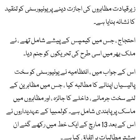
زیرقیادت مظاہروں کی اجازت دینے پر یونیورسٹی کو تنقید
کا نشانہ بنایا ہے۔
احتجاج ، جس میں کیمپس کے پیشے شامل تھے ، نے
ملک بھر میں اسی طرح کی تحریکوں کو جنم دیا۔
اس کے جواب میں ، انتظامیہ نے یونیورسٹی کو سخت
پالیسیاں اپنانے کا مطالبہ کیا ، جس میں مظاہرین کے
لئے سخت جرمانے ، داخلے کا جائزہ ، اور مظاہروں میں
ماسک پر پابندی شامل ہے۔ کولمبیا کے عہدیداروں نے
اس کے بعد 13 مارچ کے ایک خط میں رکھے گئے ان
بیشتر مطالبات پر اتفاق کیا ہے۔