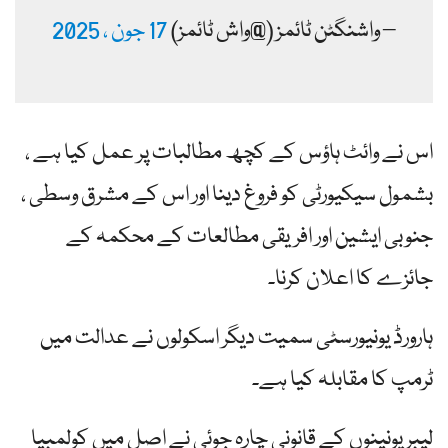
– واشنگٹن ٹائمز (@واش ٹائمز)
17 جون ، 2025
اس نے وائٹ ہاؤس کے کچھ مطالبات پر عمل کیا ہے ،
بشمول سیکیورٹی کو فروغ دینا اور اس کے مشرق وسطی ،
جنوبی ایشین اور افریقی مطالعات کے محکمہ کے
جائزے کا اعلان کرنا۔
ہارورڈ یونیورسٹی سمیت دیگر اسکولوں نے عدالت میں
ٹرمپ کا مقابلہ کیا ہے۔
لیبر یونینوں کے قانونی چارہ جوئی نے اصل میں کولمبیا