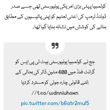
کولمبیا پہلی بڑی امریکی یونیورسٹی تھی جسے صدر
ڈونلڈ ٹرمپ کی اعلی تعلیم کو اپنی پالیسیوں کے مطابق
بنانے کی کوشش میں نشانہ بنایا گیا تھا۔
جج نے کولمبیا یونیورسٹی ہیٹ ٹی پی ایس کو
گرانٹ فنڈ میں 400 ملین ڈالر کی بحالی کے
لئے قانونی چارہ جوئی کو مسترد کردیا:
//t.co/wdnniuhoxn
pic.twitter.com/b6atr2mul5