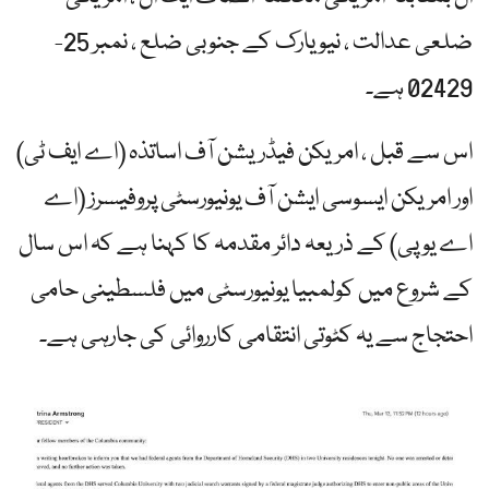
ضلعی عدالت ، نیو یارک کے جنوبی ضلع ، نمبر 25-
02429 ہے۔
اس سے قبل ، امریکن فیڈریشن آف اساتذہ (اے ایف ٹی)
اور امریکن ایسوسی ایشن آف یونیورسٹی پروفیسرز (اے
اے یو پی) کے ذریعہ دائر مقدمہ کا کہنا ہے کہ اس سال
کے شروع میں کولمبیا یونیورسٹی میں فلسطینی حامی
احتجاج سے یہ کٹوتی انتقامی کارروائی کی جارہی ہے۔