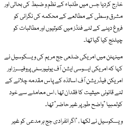
خارج کردیا جس میں طلباء کے نظم و ضبط کی بحالی اور
مشرق وسطی کے مطالعے کے محکمہ کی نگرانی کو
فروغ دینے کے لئے فنڈز میں کٹوتیوں اور مطالبات کو
چیلنج کیا گیا تھا۔
مینہٹن میں امریکی ضلعی جج مریم کی ویسکوسیل نے
کہا کہ امریکی ایسوسی ایشن آف یونیورسٹی پروفیسرز اور
امریکن فیڈریشن آف اساتذہ کے پاس مقدمہ چلانے کے
لئے قانونی حیثیت کا فقدان تھا ، اس معاملے سے خود
کولمبیا "واضح طور پر غیر حاضر” تھا۔
ویسکوسیل نے لکھا ، "اگر انفرادی جج ہر مدعی کو غیر