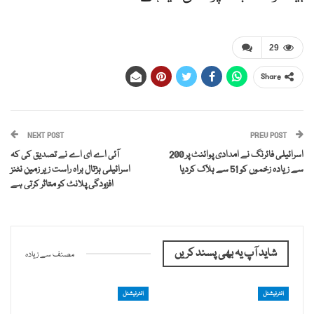
29
Share
NEXT POST
PREV POST
اسرائیلی فائرنگ نے امدادی پوائنٹ پر 200
آئی اے ای اے نے تصدیق کی کہ
سے زیادہ زخموں کو 51 سے ہلاک کردیا
اسرائیلی ہڑتال براہ راست زیر زمین نٹنز
افزودگی پلانٹ کو متاثر کرتی ہے
شاید آپ یہ بھی پسند کریں
مصنف سے زیادہ
انٹرنیشنل
انٹرنیشنل