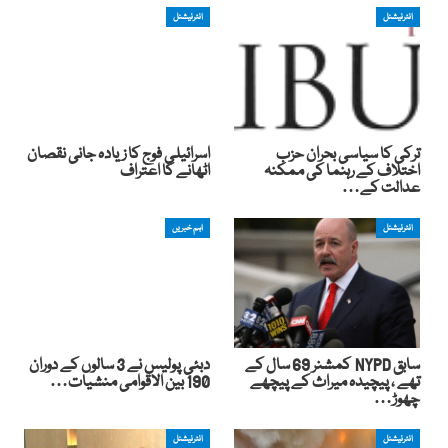
انٹرنیشنل
انٹرنیشنل
ترکی کا سیاسی بحران حزب
اسرائیلی فوج کا زیادہ جانی نقصان
اختلاف کے رہنما کی ممکنہ
اٹھانے کا اعتراف
عدالت کے…
انٹرنیشنل
اہم خبریں
سابق NYPD کمشنر 69 سال کے
دبئی پولیس نے 3 سالوں کے دوران
تھے ، پیچیدہ میراث کے پیچھے
190 بین الاقوامی منشیات…
چھوڑ…
انٹرنیشنل
انٹرنیشنل