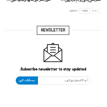
مگرانکی یادیں ہر دم تازہ رہیں…
نئے دفتر کے ساتھ برطانیہ میں…
PREV
NEXT
1 کا 2,816
NEWSLETTER
Subscribe newsletter to stay updated.
سبسکرائب کریں