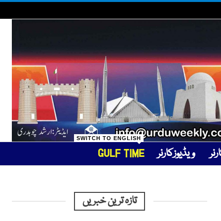
SWITCH TO ENGLISH
نر
ویڈیوزکارنر
GULF TIME
تازہ ترین خبریں