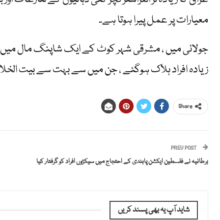
معیارات پر عمل پیرا ہوتا ہے۔
زیادہ افراد ہلاک ہوگئے ، جن میں سے بہت سے بیت الخل
Share
PREV POST
برطانیہ نے فلسطین ایکشن پابندی کے احتجاج میں سیکڑوں افراد کو گرفتار کیا
شاید آپ یہ بھی پسند کریں