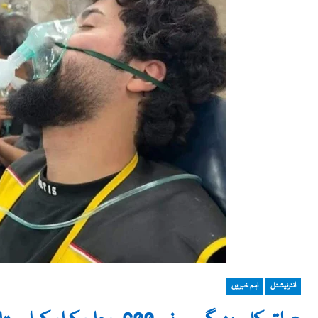
انٹرنیشنل
اہم خبریں