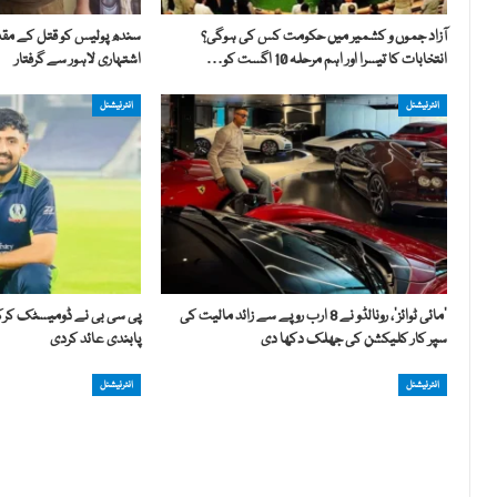
آزاد جموں و کشمیر میں حکومت کس کی ہوگی؟
انتخابات کا تیسرا اور اہم مرحلہ 10 اگست کو…
اشتہاری لاہور سے گرفتار
انٹرنیشنل
انٹرنیشنل
’مائی ٹوائز‘، رونالڈو نے 8 ارب روپے سے زائد مالیت کی
پی سی بی نے ڈومیسٹک کرکٹر
سپر کار کلیکشن کی جھلک دکھا دی
پابندی عائد کردی
انٹرنیشنل
انٹرنیشنل