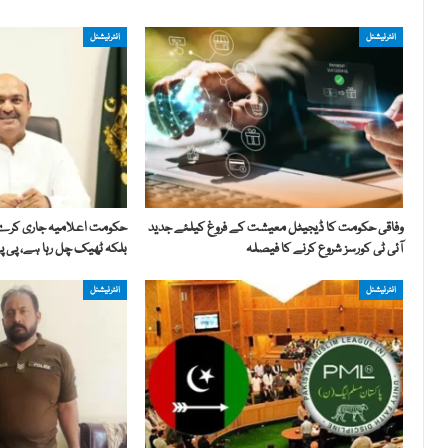
انٹرنیشنل
انٹرنیشنل
وفاقی حکومت کا ڈیجیٹل معیشت کے فروغ کیلئے جدید
حکومت اعلامیہ جاری کرے ک
آئی ٹی کورسز شروع کرنے کا فیصلہ
بلکہ ٹھیک چل رہا ہے، پی پی
انٹرنیشنل
انٹرنیشنل