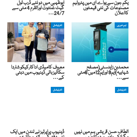
یکم جون سے یواے ای میں پٹرولیم
ابوظہبی میں دو نئے ڈرب ٹول
مصنوعات کی نئی قیمتوں
گیٹ غنتوت اورالقرم 4 مئی سے
کااعلان
24/7…
اہم خبریں
انٹرنیشنل
محمدبن زایدسٹی(مصفح
معروف کامیڈی اداکارکیکو شاردا
شہابیہ)ایم9 اورایم12میں 6مئی
سکائیز بائی ڈینیوب میں دبئی
سے…
کے…
انٹرنیشنل
انٹرنیشنل
الطاف حسن قریشی ہم میں نہیں
ڈینیوب پراپرٹیز نے لندن میں ایک