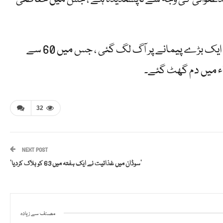
جولائی میں ، مشرقی شہر کوٹ کے ایک شاپنگ مال میں ایک بڑے پیمانے پر آگ لگ گئی ، جس میں 60 سے
اء میں دم گھٹ گئے۔
32
NEXT POST
‘سوڈان میں غذائیت نے ایک ہفتہ میں 63 کو ہلاک کردیا’
مصنف سے زیادہ