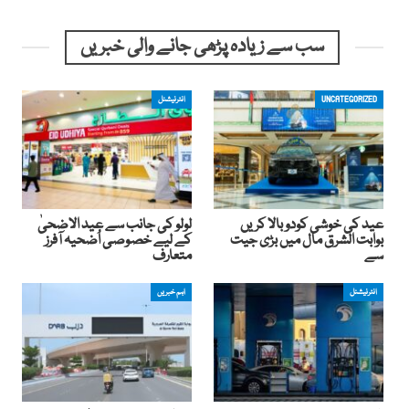
سب سے زیادہ پڑھی جانے والی خبریں
UNCATEGORIZED
انٹرنیشنل
عید کی خوشی کودوبالا کریں
لولو کی جانب سے عید الاضحیٰ
بوابت الشرق مال میں بڑی جیت
کے لیے خصوصی اُضحیہ آفرز
سے
متعارف
انٹرنیشنل
اہم خبریں