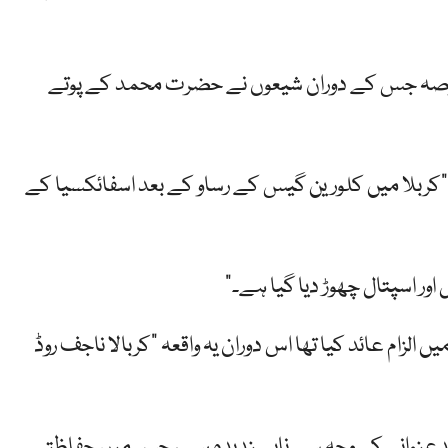
 کو نشان زد کریں گے-سوگ کا 40 دن کا عرصہ جس کے دوران شیعوں نے حضرت محمد کے پوتے
کربلا میں کلورین گیس کے رساو کے بعد اسفائکسیا کے
ر اسپتال چھوڑ دیا گیا ہے۔”
لزام عائد کیا تھا اس دوران یہ واقعہ "کربالا ناجف روڈ
اور بدعنوانی کی وجہ سے ناپسندیدہ ہے ، جس میں حفاظتی