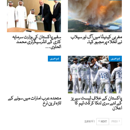
مغربی کینیڈا میں آگ اور سیلاب
سفیرپاکستان کی وزارت سرمایہ
نے انخلاء پر مجبور کیا۔
کاری کے انڈرسیکرٹری محمد
الحاوی…
اہم خبریں
اہم خبریں
پاکستان کے خلاف ٹیسٹ سیریز
متحدہ عرب امارات میں سونے کے
کے لئے سری لنکا کرکٹ ٹیم کا
تازہ ترین نرخ
اعلان
PREV
NEXT
1 کا 2,816