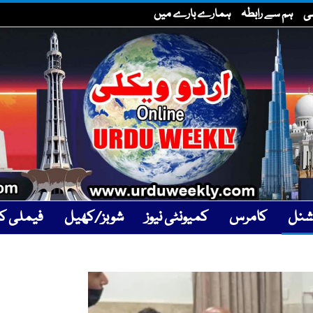
سی
ہم سے رابطہ
ہمارے بارے میں
یشنل
کامرس
کمیونٹی نیوز
شوبز/کھیل
فیملی کار