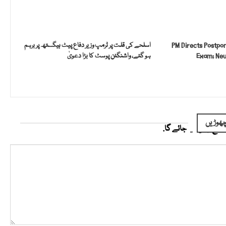
PM Directs Postpo
اسلحے کی قلت پر ٹرمپ وزیر دفاع پیٹ ہیگستھ پر برہم
Exam; New
ہو گئے، واشنگٹن پوسٹ کا بڑا دعویٰ
ھوڑیں
ائع نہیں کیا جائے گا.