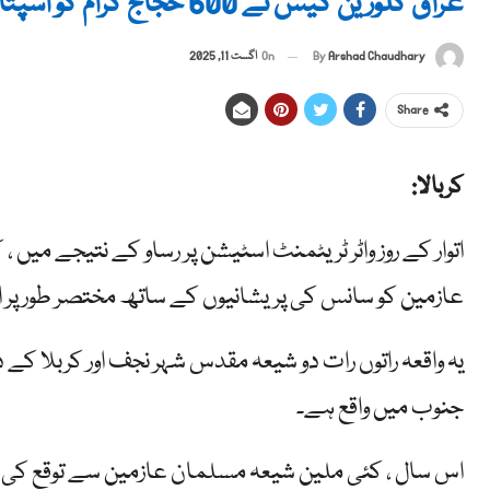
عراق کلورین گیس نے 600 حجاج کرام کو اسپتال میں داخل کیا
By
Arshad Chaudhary
On
اگست 11, 2025
Share
کربالا:
عازمین کو سانس کی پریشانیوں کے ساتھ مختصر طور پر اس
یہ واقعہ راتوں رات دو شیعہ مقدس شہر نجف اور کربلا کے در
جنوب میں واقع ہے۔
اس سال ، کئی ملین شیعہ مسلمان عازمین سے توقع کی جار