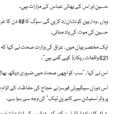
حسین اور اس کے بھائی عباس کے مزارات ہیں۔
وہاں ، وہ اربین
حسین کی موت کی یاد منائی۔
ایک مختصر بیان میں ، عراق کی وزارت صحت نے کہا کہ "
621 واقعات ریکارڈ کیے گئے ہیں”۔
اس نے کہا ، "سب کو اچھی صحت میں ضروری دیکھ بھال او
اس دوران سیکیورٹی فورسز نے حجاج کی حفاظت کے الزام میں ا
پر واٹر اسٹیشن سے کلورین لیک” کی وجہ سے ہوا ہے۔
عراق کا زیادہ تر انفراسٹرکچر کئی دہائیوں کے تنازعات 