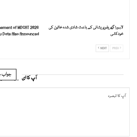
لاہور؛ گھریلو پریشانی کے باعث شادی شدہ خاتون کی
nement of MDCAT 2026
خودکشی
 Date Also Announced
NEXT
PREV
جواب چ
آپ کا ای میل ایڈریس ش