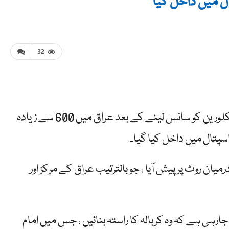
32
اتوار کے روز واٹر ٹریٹمنٹ اسٹیشن پر رساو کے نتیجے میں ، کلورین کو سانس لینے کے بعد عراق میں 600 سے زیادہ
پتال میں داخل کیا گیا۔
میان روٹ پر پیش آیا ، جو بالترتیب عراق کے مرکز اور
ہی ہے کہ وہ کربالہ کا راستہ بنائیں ، جس میں امام