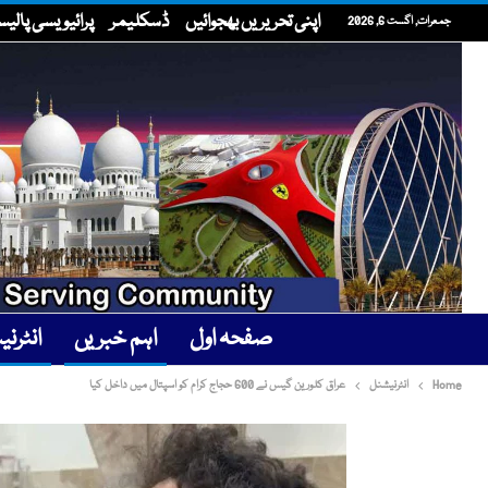
اپنی تحریریں بھجوائیں
ڈسکلیمر
پرائیویسی پالی
جمعرات, اگست 6, 2026
صفحہ اول
اہم خبریں
انٹرن
Home
انٹرنیشنل
عراق کلورین گیس نے 600 حجاج کرام کو اسپتال میں داخل کیا