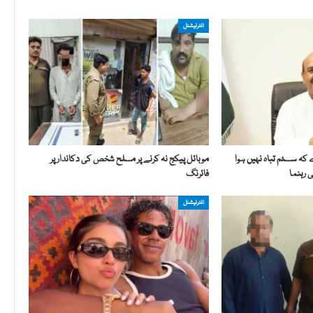
انٹرنیشنل
ہ سسٹم تباہ نہیں ہوا
موبائل پیکج نہ کرنے پر مسلح شخص کی دکاندار پر
 رہنما
فائرنگ
انٹرنیشنل