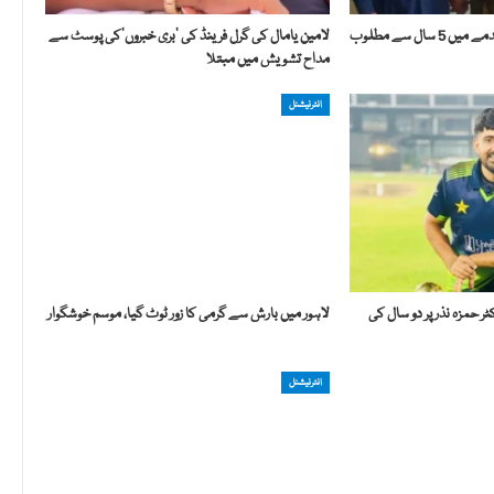
سندھ پولیس کو قتل کے مقدمے میں 5 سال سے مطلوب
لامین یامال کی گرل فرینڈ کی ’بری خبروں‘کی پوسٹ سے
مداح تشویش میں مبتلا
انٹرنیشنل
 حمزہ نذر پر دو سال کی
لاہور میں بارش سے گرمی کا زور ٹوٹ گیا، موسم خوشگوار
انٹرنیشنل