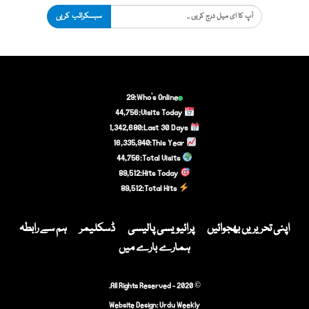
سبسکرائب کریں
29
Who's Online:
44,756
Visits Today:
1,342,680
Last 30 Days:
16,335,940
This Year:
44,756
Total Visits:
89,512
Hits Today:
89,512
Total Hits:
اپنی تحریریں بھجوائیں
پرائیویسی پالیسی
ڈسکلیمر
ہم سے رابطہ
ہمارے بارے میں
© 2020 - All Rights Reserved.
Website Design:
Urdu Weekly