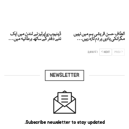
الطاف حسن قریشی ہم میں نہیں
ڈینیوب پراپرٹیز نے لندن میں ایک
مگرانکی یادیں ہر دم تازہ رہیں…
نئے دفتر کے ساتھ برطانیہ میں…
PREV
NEXT
1 کا 2,816
NEWSLETTER
Subscribe newsletter to stay updated.