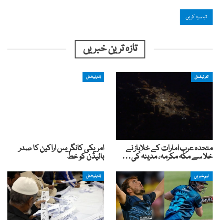
تازہ ترین خبریں
انٹرنیشنل
انٹرنیشنل
متحدہ عرب امارات کے خلاباز نے
امریکی کانگریس اراکین کا صدر
خلا سے مکہ مکرمہ، مدینہ کی…
بائیڈن کو خط
اہم خبریں
انٹرنیشنل