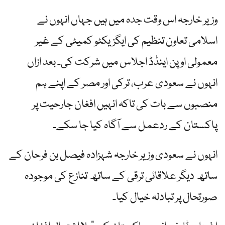
وزیر خارجہ اس وقت جدہ میں ہیں جہاں انہوں نے
اسلامی تعاون تنظیم کی ایگزیکٹو کمیٹی کے غیر
معمولی اوپن اینڈڈ اجلاس میں شرکت کی۔ بعد ازاں
انہوں نے سعودی عرب، ترکی اور مصر کے اپنے ہم
منصبوں سے بات کی تاکہ انہیں افغان جارحیت پر
پاکستان کے ردعمل سے آگاہ کیا جا سکے۔
انہوں نے سعودی وزیر خارجہ شہزادہ فیصل بن فرحان کے
ساتھ دیگر علاقائی ترقی کے ساتھ تنازع کی موجودہ
صورتحال پر تبادلہ خیال کیا۔