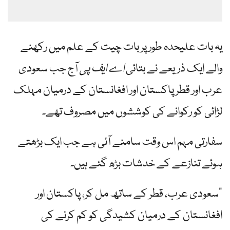
یہ بات علیحدہ طور پر بات چیت کے علم میں رکھنے
والے ایک ذریعے نے بتائی
اے ایف پی
آج جب سعودی
عرب اور قطر پاکستان اور افغانستان کے درمیان مہلک
لڑائی کو رکوانے کی کوششوں میں مصروف تھے۔
سفارتی مہم اس وقت سامنے آئی ہے جب ایک بڑھتے
ہوئے تنازعے کے خدشات بڑھ گئے ہیں۔
"سعودی عرب، قطر کے ساتھ مل کر، پاکستان اور
افغانستان کے درمیان کشیدگی کو کم کرنے کی