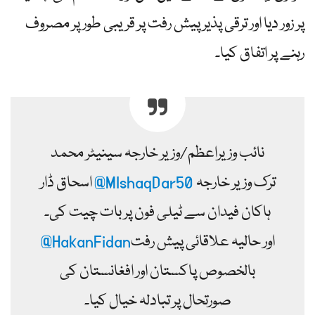
پر زور دیا اور ترقی پذیر پیش رفت پر قریبی طور پر مصروف
رہنے پر اتفاق کیا۔
نائب وزیراعظم/وزیر خارجہ سینیٹر محمد
ترک وزیر خارجہ
@MIshaqDar50
اسحاق ڈار
ہاکان فیدان سے ٹیلی فون پر بات چیت کی۔
اور حالیہ علاقائی پیش رفت
@HakanFidan
بالخصوص پاکستان اور افغانستان کی
صورتحال پر تبادلہ خیال کیا۔