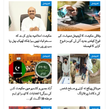
انٹرنیشنل
انٹرنیشنل
وفاقی حکومت کا ڈیجیٹل معیشت کے
حکومت اعلامیہ جاری کرے کہ
فروغ کیلئے جدید آئی ٹی کورسز شروع
سسٹم تباہ نہیں ہوا بلکہ ٹھیک چل رہا
کرنے کا فیصلہ
ہے، پی پی رہنما
انٹرنیشنل
انٹرنیشنل
موبائل پیکج نہ کرنے پر مسلح شخص
آزاد جموں و کشمیر میں حکومت کس
کی دکاندار پر فائرنگ
کی ہوگی؟ انتخابات کا تیسرا اور اہم
مرحلہ 10 اگست کو…
انٹرنیشنل
انٹرنیشنل