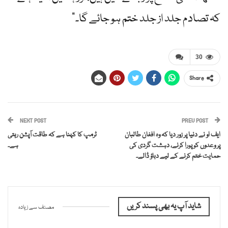
کہ تصادم جلد از جلد ختم ہو جائے گا۔”
30
Share
NEXT POST
PREV POST
ایف او نے دنیا پر زور دیا کہ وہ افغان طالبان
ٹرمپ کا کہنا ہے کہ طاقت آپشن رہتی
پر وعدوں کو پورا کرنے، دہشت گردی کی
ہے۔
حمایت ختم کرنے کے لیے دباؤ ڈالے۔
شاید آپ یہ بھی پسند کریں
مصنف سے زیادہ