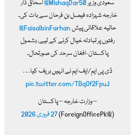
سعودی وزیر
@MIshaqDar50
اسحاق ڈار
خارجہ شہزادہ فیصل بن فرحان سے بات کی۔
حالیہ علاقائی پیش
@FaisalbinFarhan
رفتوں پر تبادلہ خیال کرنے کے لیے، بشمول
پاکستان-افغان سرحد کی صورتحال۔
ڈی پی ایم/ایف ایم نے انہیں بریف کیا…
pic.twitter.com/TBqOf2FpuJ
– وزارت خارجہ – پاکستان
(@ForeignOfficePk)
27 فروری 2026