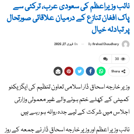
نائب وزیراعظم کی سعودی عرب، ترکئی سے
پاک افغان تنازع کے درمیان علاقائی صورتحال
پر تبادلہ خیال
By
Arshad Chaudhary
On
فروری 27, 2026
30
Share
وزیر خارجہ اسحاق ڈار اسلامی تعاون تنظیم کی ایگزیکٹو
کمیٹی کے کھلے ختم ہونے والے غیر معمولی وزارتی
اجلاس میں شرکت کے لیے جدہ روانہ ہو رہے ہیں
نائب وزیر اعظم اور وزیر خارجہ اسحاق ڈار نے جمعہ کے روز