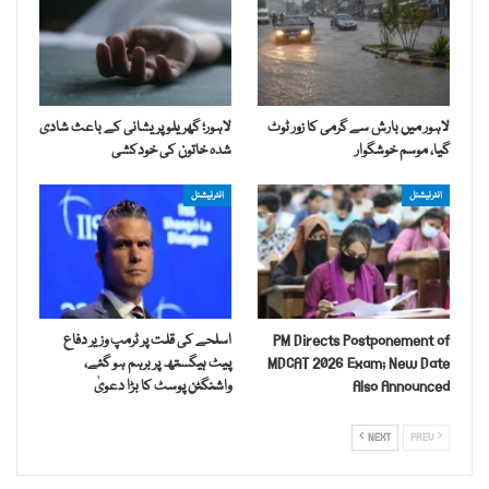
لاہور میں بارش سے گرمی کا زور ٹوٹ
لاہور؛ گھریلو پریشانی کے باعث شادی
گیا، موسم خوشگوار
شدہ خاتون کی خودکشی
انٹرنیشنل
انٹرنیشنل
PM Directs Postponement of
اسلحے کی قلت پر ٹرمپ وزیر دفاع
MDCAT 2026 Exam; New Date
پیٹ ہیگستھ پر برہم ہو گئے،
Also Announced
واشنگٹن پوسٹ کا بڑا دعویٰ
NEXT
PREV