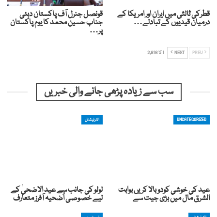
قطرکی ثالثی میں ایران اور امریکا کے
قونصل جنرل آف پاکستان دبئی
درمیان قیدیوں کے تبادلے…
جناب حسین محمد کا یوم پاکستان
پر…
PREV
NEXT
1 کا 2,816
سب سے زیادہ پڑھی جانے والی خبریں
UNCATEGORIZED
انٹرنیشنل
عید کی خوشی کودوبالا کریں بوابت
لولو کی جانب سے عید الاضحیٰ کے
الشرق مال میں بڑی جیت سے
لیے خصوصی اُضحیہ آفرز متعارف