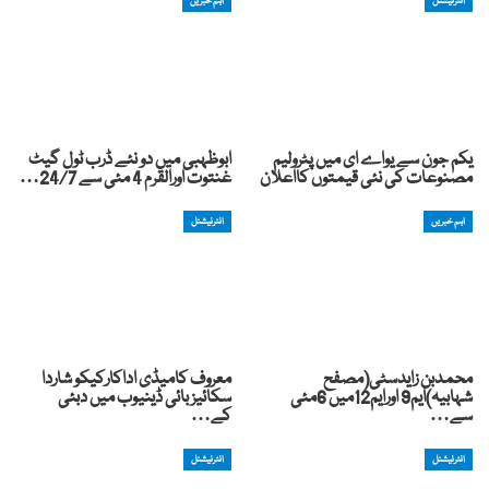
انٹرنیشنل
اہم خبریں
یکم جون سے یواے ای میں پٹرولیم
ابوظہبی میں دو نئے ڈرب ٹول گیٹ
مصنوعات کی نئی قیمتوں کااعلان
غنتوت اورالقرم 4 مئی سے 24/7…
اہم خبریں
انٹرنیشنل
محمدبن زایدسٹی(مصفح
معروف کامیڈی اداکارکیکو شاردا
شہابیہ)ایم9 اورایم12میں 6مئی
سکائیز بائی ڈینیوب میں دبئی
سے…
کے…
انٹرنیشنل
انٹرنیشنل