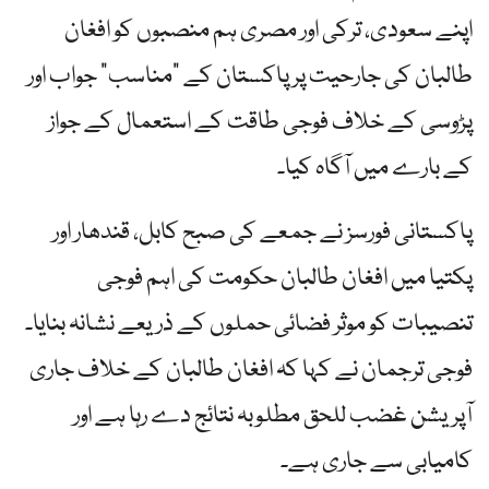
اپنے سعودی، ترکی اور مصری ہم منصبوں کو افغان
طالبان کی جارحیت پر پاکستان کے "مناسب” جواب اور
پڑوسی کے خلاف فوجی طاقت کے استعمال کے جواز
کے بارے میں آگاہ کیا۔
پاکستانی فورسز نے جمعے کی صبح کابل، قندھار اور
پکتیا میں افغان طالبان حکومت کی اہم فوجی
تنصیبات کو موثر فضائی حملوں کے ذریعے نشانہ بنایا۔
فوجی ترجمان نے کہا کہ افغان طالبان کے خلاف جاری
آپریشن غضب للحق مطلوبہ نتائج دے رہا ہے اور
کامیابی سے جاری ہے۔