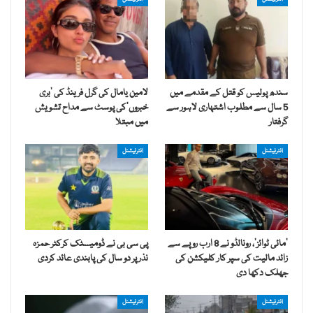
سندھ پولیس کو قتل کے مقدمے میں
لامین یامال کی گرل فرینڈ کی ’بری
5 سال سے مطلوب اشتہاری لاہور سے
خبروں‘کی پوسٹ سے مداح تشویش
گرفتار
میں مبتلا
انٹرنیشنل
انٹرنیشنل
’مائی ٹوائز‘، رونالڈو نے 8 ارب روپے سے
پی سی بی نے ڈومیسٹک کرکٹر حمزہ
زائد مالیت کی سپر کار کلیکشن کی
نذر پر دو سال کی پابندی عائد کردی
جھلک دکھا دی
انٹرنیشنل
انٹرنیشنل