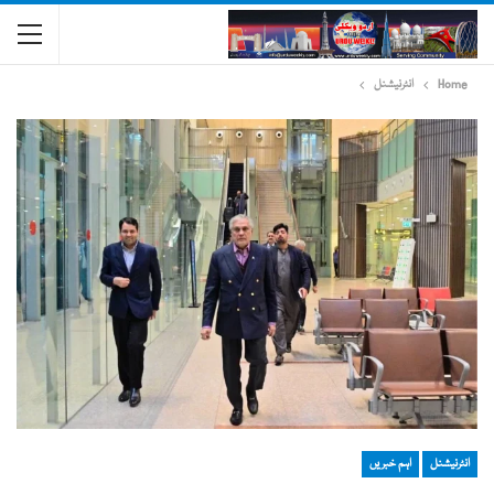
Home
انٹرنیشنل
انٹرنیشنل
اہم خبریں