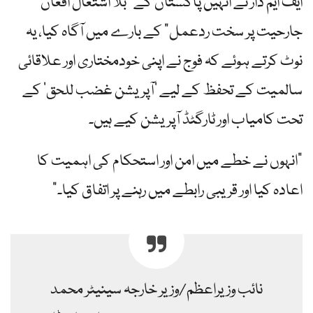
ایف ایم ڈار نے انہیں پاکستان کے "بلا اشتعال افغان
جارحیت پر سخت ردعمل” کے بارے میں آگاہ کیا، یہ
نوٹ کرتے ہوئے کہ فوج نے اپنی خودمختاری اور علاقائی
سالمیت کے تحفظ کے لیے ‘آپریشن غضب للحق’ کے
تحت کامیاب اور ٹارگٹڈ آپریشن کیے ہیں۔
"انہوں نے خطے میں امن اور استحکام کی اہمیت کا
اعادہ کیا اور قریبی رابطے میں رہنے پر اتفاق کیا۔”
نائب وزیراعظم/وزیر خارجہ سینیٹر محمد