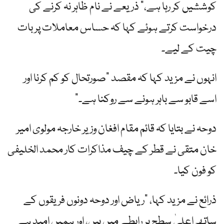
کوششیں کر رہا ہے،” ذریعے نے نام ظاہر نہ کرنے کی
درخواست کرتے ہوئے کہا کہ حساس معاملات پر بات
چیت کے لیے۔
انہوں نے مزید کہا کہ مقصد "صورتحال کو کم کرنا اور
اسے قابو سے باہر ہونے سے روکنا ہے۔”
دوحہ نے بتایا کہ قائم مقام افغان وزیر خارجہ مولوی امیر
خان متقی نے قطر کے چیف مذاکرات کار محمد الخلیفی
کو فون کیا۔
ذرائع نے مزید کہا، "ریاض اور دوحہ دونوں فریقوں کے
ساتھ اعلیٰ سطح پر رابطے میں ہیں، اور ہمیں امید ہے