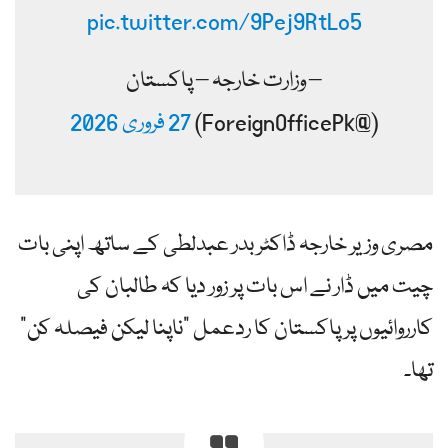
pic.twitter.com/9Pej9RtLo5
– وزارت خارجہ – پاکستان
(@ForeignOfficePk)
27 فروری 2026
مصری وزیر خارجہ ڈاکٹر بدر عبدلطی کے ساتھ اپنی بات
چیت میں ڈار نے اس بات پر زور دیا کہ طالبان کی
کارروائیوں پر پاکستان کا ردعمل "ناپنا لیکن فیصلہ کن”
تھا۔