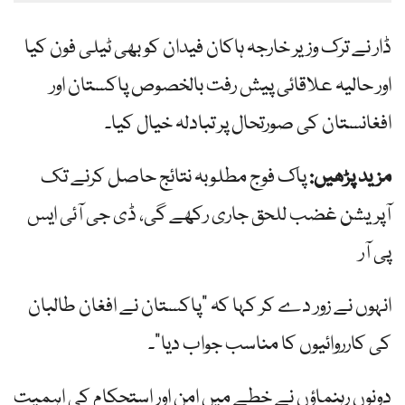
ڈار نے ترک وزیر خارجہ ہاکان فیدان کو بھی ٹیلی فون کیا
اور حالیہ علاقائی پیش رفت بالخصوص پاکستان اور
افغانستان کی صورتحال پر تبادلہ خیال کیا۔
مزید پڑھیں:
پاک فوج مطلوبہ نتائج حاصل کرنے تک
آپریشن غضب للحق جاری رکھے گی، ڈی جی آئی ایس
پی آر
انہوں نے زور دے کر کہا کہ "پاکستان نے افغان طالبان
کی کارروائیوں کا مناسب جواب دیا”۔
دونوں رہنماؤں نے خطے میں امن اور استحکام کی اہمیت