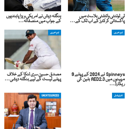
ٹی ٹوئنٹی وائٹلٹی بلاسٹ میں
بنگلہ دیش نے امریکی ویزا پابندیوں
پاکستانی کرکٹرز کے اب تک کے…
کے جواب میں منصفانہ…
اہم خبریں
اہم خبریں
Spinneys نے 2024 کے پہلے 9
مصدق حسین سری لنکا کے خلاف
مہینوں میں AED2.3 بلین کی
پہلے ٹیسٹ کے لیے بنگلہ دیشی…
ریکارڈ…
انٹرنیشنل
UNCATEGORIZED