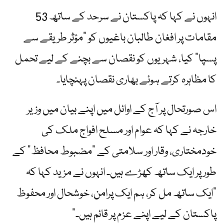
انہوں نے کہا کہ پاکستان نے سرحد کے ساتھ 53
مقامات پر افغان طالبان باغیوں کو "مؤثر طریقے سے
پسپا” کیا، شہریوں کو نقصان سے بچنے کے لیے تحمل
کا مظاہرہ کرتے ہوئے بھاری نقصان پہنچایا۔
اس صورتحال پر آج کے اوائل میں اپنے بیان میں وزیر
خارجہ نے کہا کہ عوام اور مسلح افواج ملک کی
خودمختاری، وقار اور سلامتی کے "مضبوط محافظ” کے
طور پر ایک ساتھ کھڑے ہیں۔ انہوں نے مزید کہا کہ
"ایک ساتھ مل کر، ہم ایک پرامن، خوشحال اور محفوظ
پاکستان کے لیے اپنے عزم پر قائم ہیں۔”