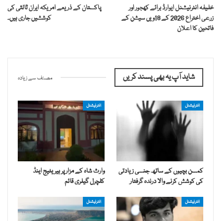
خلیفہ انٹرنیشنل ایوارڈ برائے کھجور اور
پاکستان کے ذریعے امریکہ ایران ثالثی کی
زرعی اختراع 2026 کے 18ویں سیشن کے
کوششیں جاری ہیں۔
فاتحین کا اعلان
شاید آپ یہ بھی پسند کریں
مصنف سے زیادہ
انٹرنیشنل
انٹرنیشنل
کمسن بچیوں کے ساتھ جنسی زیادتی
وارث شاہ کے مزار پر ہیریٹیج اینڈ
کی کوشش کرنے والا درندہ گرفتار
کلچرل گیلری قائم
انٹرنیشنل
انٹرنیشنل