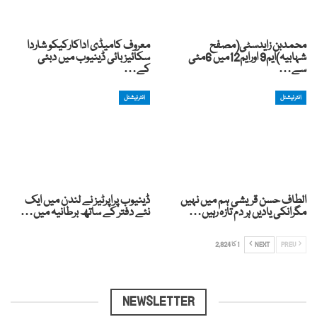
محمدبن زایدسٹی(مصفح
معروف کامیڈی اداکارکیکو شاردا
شہابیہ)ایم9 اورایم12میں 6مئی
سکائیز بائی ڈینیوب میں دبئی
سے…
کے…
انٹرنیشنل
انٹرنیشنل
الطاف حسن قریشی ہم میں نہیں
ڈینیوب پراپرٹیز نے لندن میں ایک
مگرانکی یادیں ہر دم تازہ رہیں…
نئے دفتر کے ساتھ برطانیہ میں…
PREV
NEXT
1 کا 2,824
NEWSLETTER