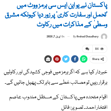
پاکستان نے یو این ایس سی ہرمز ووٹ میں
‘تحمل اور سفارت کاری’ پر زور دیا کیونکہ مشرق
وسطیٰ کے مذاکرات میں رکاوٹ
By
Arshad Chaudhary
On
اپریل 7, 2026
84
Share
خبردار کیا ہے کہ اگر ہرمز میں فوجی کشیدگی اور رکاوٹیں
برقرار رہیں تو مصائب خطے سے باہر تک پھیل جائیں گے۔
اقوام متحدہ میں پاکستان کے مستقل مندوب عاصم
افتخار احمد۔ تصویر: فائل