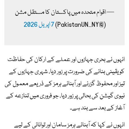
— اقوام متحدہ میں پاکستان کا مستقل مشن
(@PakistanUN_NY)
7 اپریل 2026
انہوں نے بحری جہازوں اور عملے کے ارکان کی حفاظت
کو یقینی بنانے کی ضرورت پر زور دیا، شہری جہازوں کے
تیز اور محفوظ گزرنے اور آبنائے ہرمز کے ذریعے معمول کی
نیوی گیشن کی بحالی پر زور دیا، جو فروری میں تنازعہ کے
آغاز کے بعد سے بند ہے۔
انہوں نے کہا کہ آبنائے ہرمز سامان اور توانائی کے لیے