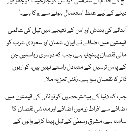
آج کے اقدام نے سلامتی کونسل کو جارحیت کو جائز قرار
دینے کے لیے غلط استعمال ہونے سے روکا ہے۔”
آبنائے کی بندش اور اس کے نتیجے میں تیل کی عالمی
قیمتوں میں اضافے نے ایران، عمان اور سعودی عرب کو
مالی نقصان پہنچایا ہے، جب کہ دوسری ریاستیں جن
کے پاس ترسیل کے متبادل راستے نہیں ہیں، کو اربوں
ڈالر کا نقصان ہوا ہے۔
رائٹرز
تجزیہ ملا.
جب کہ دنیا کے بیشتر حصوں کو توانائی کی قیمتوں میں
اضافے سے افراط زر میں اضافے اور معاشی نقصان کا
سامنا ہے، مشرق وسطیٰ کے تیل پیدا کرنے والوں کے