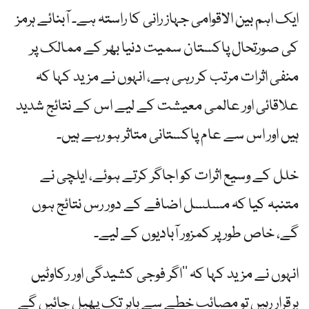
ایک اہم بین الاقوامی جہاز رانی کا راستہ ہے۔ آبنائے ہرمز
کی صورتحال پاکستان سمیت دنیا بھر کے ممالک پر
منفی اثرات مرتب کر رہی ہے، انہوں نے مزید کہا کہ
علاقائی اور عالمی معیشت کے لیے اس کے نتائج شدید
ہیں اور اس سے عام پاکستانی متاثر ہو رہے ہیں۔
خلل کے وسیع اثرات کو اجاگر کرتے ہوئے، ایلچی نے
متنبہ کیا کہ مسلسل اضافے کے دور رس نتائج ہوں
گے، خاص طور پر کمزور آبادیوں کے لیے۔
انہوں نے مزید کہا کہ ’’اگر فوجی کشیدگی اور رکاوٹیں
برقرار رہیں تو مصائب خطے سے باہر تک پھیل جائیں گے