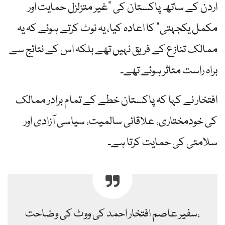
اردن کے ساتھ پاکستان کی "غیر متزلزل حمایت اور
مکمل یکجہتی” کا اعادہ کیا، یہ نوٹ کرتے ہوئے کہ یہ
ممالک تنازع کے فریق نہیں تھے بلکہ اس کے نتائج سے
براہ راست متاثر ہوئے تھے۔
افتخار نے کہا کہ پاکستان خطے کے تمام برادر ممالک
کی خودمختاری، علاقائی سالمیت، سیاسی آزادی اور
سلامتی کی حمایت کرتا ہے۔
سفیر عاصم افتخار احمد کی ووٹ کی وضاحت،