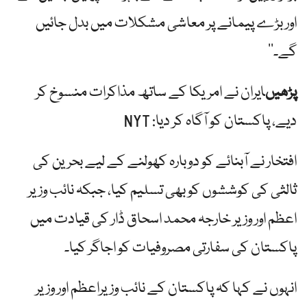
اور بڑے پیمانے پر معاشی مشکلات میں بدل جائیں
گے۔‘‘
پڑھیں
ایران نے امریکا کے ساتھ مذاکرات منسوخ کر
دیے، پاکستان کو آگاہ کر دیا: NYT
افتخار نے آبنائے کو دوبارہ کھولنے کے لیے بحرین کی
ثالثی کی کوششوں کو بھی تسلیم کیا، جبکہ نائب وزیر
اعظم اور وزیر خارجہ محمد اسحاق ڈار کی قیادت میں
پاکستان کی سفارتی مصروفیات کو اجاگر کیا۔
انہوں نے کہا کہ پاکستان کے نائب وزیراعظم اور وزیر