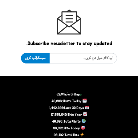
Subscribe newsletter to stay updated.
سبسکرائب کریں
32
Who's Online:
48,096
Visits Today:
1,442,880
Last 30 Days:
17,555,040
This Year:
48,096
Total Visits:
96,192
Hits Today:
96,192
Total Hits: