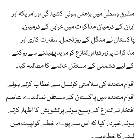
مشرق وسطیٰ میں بڑھتی ہوئی کشیدگی اور امریکہ اور
ایران کے درمیان مذاکرات میں خرابی کے درمیان،
پاکستان نے منگل کے روز تحمل، سفارت کاری اور
مذاکرات پر زور دیا اور تنازع کو مزید پھیلنے سے روکنے
کے لیے دشمنی کے مستقل خاتمے کا مطالبہ کیا۔
اقوام متحدہ کی سلامتی کونسل سے خطاب کرتے ہوئے
اقوام متحدہ میں پاکستان کے مستقل نمائندے عاصم
افتخار نے تنازع کے وسیع ہونے پر تشویش کا اظہار کرتے
ہوئے خبردار کیا کہ اس سے پورے خطے کو لپیٹ میں
لینے کا خطرہ ہے۔