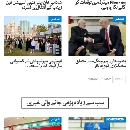
Alcaraz میڈرڈ میں توقعات کو
شاداب خان اپنی ننھی اسپیشل فین
گلے لگا رہا ہے۔
زینب کے انتقال پر افسردہ
انٹرنیشنل
اہم خبریں
ہندوستان ، ہم جنگ سے متعلق
ابوظہبی میونسپلٹی نے کمیونٹی
مشکلات: تجزیہ کار
مارکیٹ اقدام "بستہ…
PREV
NEXT
1 کا 2,824
سب سے زیادہ پڑھی جانے والی خبریں
UNCATEGORIZED
انٹرنیشنل