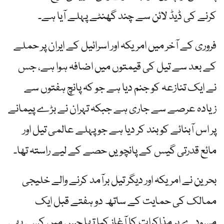
کرنے کی ڈیڈ لائن سے چند گھنٹے پہلے آیا ہے۔
فروری کے آخر میں امریکہ اور اسرائیل کے ایران پر حملے
کے بعد سے تیل کی قیمتوں میں اضافہ ہوا ہے، جس
نے ایک تنازعہ کو جنم دیا ہے جو کہ پانچ ہفتوں سے
زیادہ عرصے سے جاری ہے جبکہ تہران نے بڑے پیمانے
پر اس آبنائے کو بند کر دیا ہے جو پہلے عالمی تیل اور
مائع قدرتی گیس کے پانچویں حصے کے لیے راستہ تھا۔
بحرین نے امریکہ اور دیگر تیل برآمد کرنے والے خلیجی
ممالک کی حمایت کے ساتھ دو ہفتے قبل ایک
مسودے پر مذاکرات کا آغاز کیا تھا جس میں کسی بھی