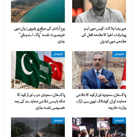
میر رضا ہلاکت کیس میں اہم
یومِ آزادی کے موقع پر بلوچی زبان میں
پیشرفت، اغوا کا مقدمہ قتل کے
خوبصورت نغمہ ’’پاک اے وطن‘‘
مقدمے میں تبدیل
جاری
انٹرنیشنل
انٹرنیشنل
پاکستان، سعودیہ اور ترکیہ کا دفاعی
پاکستان، سعودی عرب اور ترکیہ کا
معاہدہ ایران کیخلاف نہیں ہے، ترک
مکہ باہمی دفاعی معاہدے کے بعد
وزارت خارجہ
خصوصی نغمہ جاری
انٹرنیشنل
انٹرنیشنل