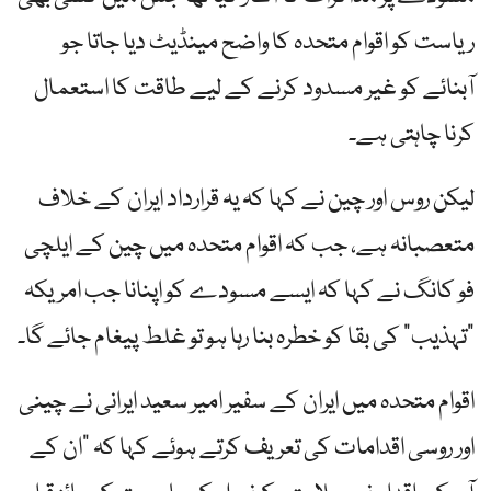
ریاست کو اقوام متحدہ کا واضح مینڈیٹ دیا جاتا جو
آبنائے کو غیر مسدود کرنے کے لیے طاقت کا استعمال
کرنا چاہتی ہے۔
لیکن روس اور چین نے کہا کہ یہ قرارداد ایران کے خلاف
متعصبانہ ہے، جب کہ اقوام متحدہ میں چین کے ایلچی
فو کانگ نے کہا کہ ایسے مسودے کو اپنانا جب امریکہ
"تہذیب” کی بقا کو خطرہ بنا رہا ہو تو غلط پیغام جائے گا۔
اقوام متحدہ میں ایران کے سفیر امیر سعید ایرانی نے چینی
اور روسی اقدامات کی تعریف کرتے ہوئے کہا کہ "ان کے