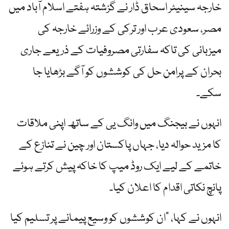
خارجہ سینیٹر اسحاق ڈار نے گزشتہ ہفتے اسلام آباد میں
مصر، سعودی عرب اور ترکی کے وزرائے خارجہ کی
میزبانی کی تاکہ سفارتی مصروفیات کے ذریعے جاری
بحران کے پرامن حل کی کوششوں کو آگے بڑھایا جا
سکے۔
انہوں نے بیجنگ میں وانگ یی کے ساتھ اپنی ملاقات
کا مزید حوالہ دیا، جہاں پاکستان اور چین نے تنازع کے
خاتمے کے لیے ایک روڈ میپ کا خاکہ پیش کرتے ہوئے
پانچ نکاتی اقدام کا اعلان کیا۔
انہوں نے کہا، "ان کوششوں کو وسیع پیمانے پر تسلیم کیا