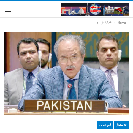
Home
انٹرنیشنل
انٹرنیشنل
اہم خبریں