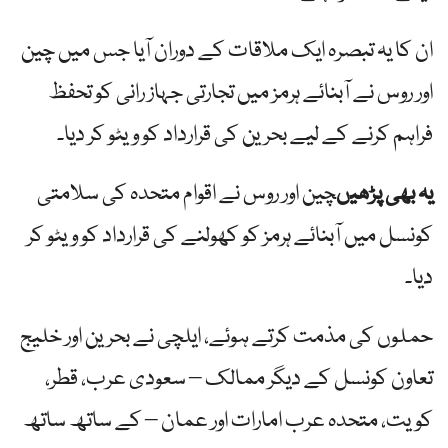
ان کا یہ تبصرہ ایک ملاقات کے دوران آیا جس میں چین
اور روس نے آبنائے ہرمز میں تجارتی جہاز رانی کو تحفظ
فراہم کرنے کے لیے بحرین کی قرارداد کو ویٹو کر دیا۔
یہ بھی پڑھیں
چین اور روس نے اقوام متحدہ کی سلامتی
کونسل میں آبنائے ہرمز کو کھولنے کی قرارداد کو ویٹو کر
دیا۔
حملوں کی مذمت کرتے ہوئے، ایلچی نے بحرین اور خلیج
تعاون کونسل کے دیگر ممالک – سعودی عرب، قطر،
کویت، متحدہ عرب امارات اور عمان – کے ساتھ ساتھ