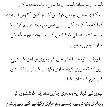
گیا ہے اور سراہا گیا ہے، بشمول اقوام متحدہ کے
سیکرٹری جنرل اور اس کونسل کے اراکین،” انہوں نے مزید
کہا کہ مذاکرات کی واپسی میں سہولت فراہم کرنے کے
لیے جاری سفارتی کوششوں کے لیے وقت اور جگہ کی
اجازت ہونی چاہیے۔
سفیر نے پائیدار سفارتی حل کی پیروی اور امن کے فروغ
میں اپنا تعمیری کردار جاری رکھنے کے لیے پاکستان
کے عزم کا اعادہ کیا۔
انہوں نے کہا، "یہ ہماری جاری سفارتی کوششوں کی
بنیادی بنیاد ہے، جسے ہم جاری رکھنے کے لیے پرعزم