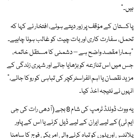
ہیں۔”
پاکستان کے مؤقف پر زور دیتے ہوئے، افتخار نے کہا کہ
تحمل، سفارت کاری اور بات چیت کو غالب ہونا چاہیے۔
"ہمارا مقصد واضح ہے – دشمنی کا مستقل خاتمہ،
جس میں اس تنازعہ کو بڑھایا جائے اور شہری زندگی کے
مزید نقصان یا اہم انفراسٹرکچر کی تباہی کو روکا جائے،”
انہوں نے نتیجہ اخذ کیا۔
یہ ووٹ ڈونلڈ ٹرمپ کی شام 8 بجے (آدھی رات کی جی
ایم ٹی) کے لیے ایران کے لیے ڈیل کرنے یا اس کے پاور
پلانٹس اور پلوں کو تباہ کرنے والی امریکی فوج کا سامنا