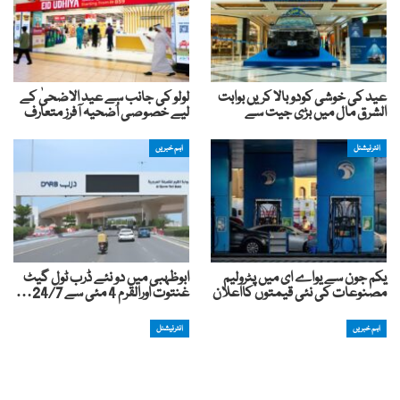
عید کی خوشی کودوبالا کریں بوابت
لولو کی جانب سے عید الاضحیٰ کے
الشرق مال میں بڑی جیت سے
لیے خصوصی اُضحیہ آفرز متعارف
انٹرنیشنل
اہم خبریں
یکم جون سے یواے ای میں پٹرولیم
ابوظہبی میں دو نئے ڈرب ٹول گیٹ
مصنوعات کی نئی قیمتوں کااعلان
غنتوت اورالقرم 4 مئی سے 24/7…
اہم خبریں
انٹرنیشنل