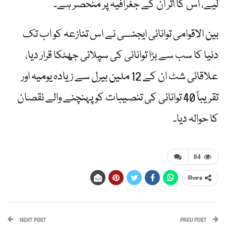
لیے، اس کا اثر ان کے جغرافیہ پر منحصر ہے۔
بین الاقوامی توانائی ایجنسی نے اس تنازعہ کو اب تک
دنیا کا سب سے بڑا توانائی کی سپلائی جھٹکا قرار دیا،
علاقائی شٹ ان کے 12 ملین بیرل سے زیادہ یومیہ اور
تقریباً 40 توانائی کی تنصیبات کو پہنچنے والے نقصان
کا حوالہ دیا۔
84
Share
NEXT POST
PREV POST