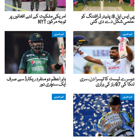
پی ایس ایل 8: پلیئر ڈرافٹنگ کو
امریکی ملکیت کے لئے افغانوں پر
حتمی شکل دے دی گئی
توجہ مرکوز: NYT
اہم خبریں
اہم خبریں
دوسرے ٹیسٹ کا تیسرا دن، سری
بابر اعظم دو منفرد ریکارڈ سے صرف
لنکا کی 67 رنز کی برتری
ایک سنچری دور
اہم خبریں
اہم خبریں