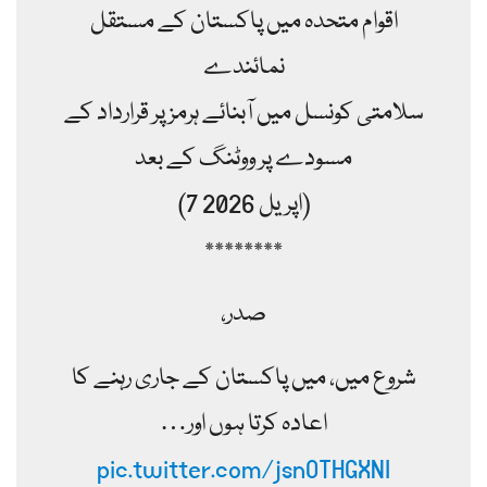
اقوام متحدہ میں پاکستان کے مستقل
نمائندے
سلامتی کونسل میں آبنائے ہرمز پر قرارداد کے
مسودے پر ووٹنگ کے بعد
(7 اپریل 2026)
********
صدر،
شروع میں، میں پاکستان کے جاری رہنے کا
اعادہ کرتا ہوں اور…
pic.twitter.com/jsnOTHGXNI