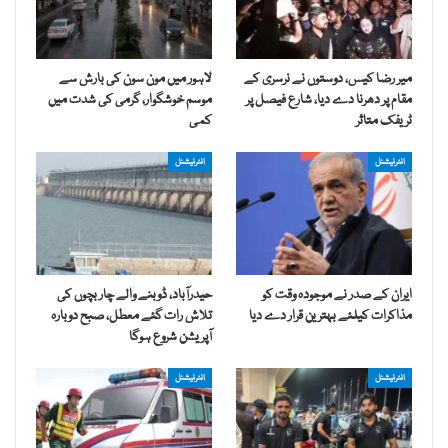
میر رضا کیس، دوستوں نے نرسری کے
لاہور میں مون سون کی بارش سے
مقام پر دھرنا دے دیا، شارع فیصل پر
موسم خوشگوار، گرمی کی شدت میں
ٹریفک متاثر
کمی
انٹرنیشنل
انٹرنیشنل
ایران کے صدر نے موجودہ وقت کو
حیدرآباد، ڈوبنے والے چار بچوں کی
مذاکرات کیلئے بہترین قرار دے دیا
تلاش رات گئے معطل، صبح دوبارہ
آپریشن شروع ہوگا
انٹرنیشنل
انٹرنیشنل