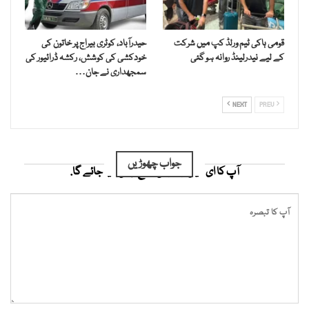
قومی ہاکی ٹیم ورلڈ کپ میں شرکت
حیدرآباد، کوٹری بیراج پر خاتون کی
کے لیے نیدرلینڈ روانہ ہو گئی
خودکشی کی کوشش، رکشہ ڈرائیور کی
سمجھداری نے جان…
NEXT
PREV
جواب چھوڑیں
آپ کا ای میل ایڈریس شائع نہیں کیا جائے گا.