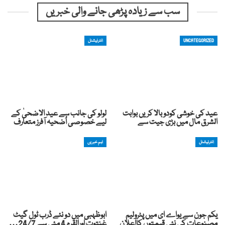
سب سے زیادہ پڑھی جانے والی خبریں
UNCATEGORIZED
انٹرنیشنل
عید کی خوشی کودوبالا کریں بوابت
لولو کی جانب سے عید الاضحیٰ کے
الشرق مال میں بڑی جیت سے
لیے خصوصی اُضحیہ آفرز متعارف
انٹرنیشنل
اہم خبریں
یکم جون سے یواے ای میں پٹرولیم
ابوظہبی میں دو نئے ڈرب ٹول گیٹ
مصنوعات کی نئی قیمتوں کااعلان
غنتوت اورالقرم 4 مئی سے 24/7…