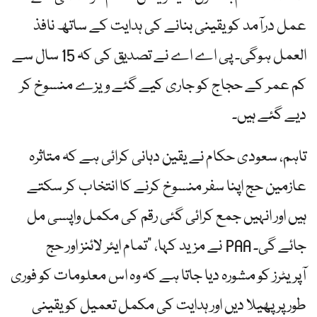
عمل درآمد کو یقینی بنانے کی ہدایت کے ساتھ نافذ
العمل ہوگی۔ پی اے اے نے تصدیق کی کہ 15 سال سے
کم عمر کے حجاج کو جاری کیے گئے ویزے منسوخ کر
دیے گئے ہیں۔
تاہم، سعودی حکام نے یقین دہانی کرائی ہے کہ متاثرہ
عازمین حج اپنا سفر منسوخ کرنے کا انتخاب کر سکتے
ہیں اور انہیں جمع کرائی گئی رقم کی مکمل واپسی مل
جائے گی۔ PAA نے مزید کہا، "تمام ایئر لائنز اور حج
آپریٹرز کو مشورہ دیا جاتا ہے کہ وہ اس معلومات کو فوری
طور پر پھیلا دیں اور ہدایت کی مکمل تعمیل کو یقینی