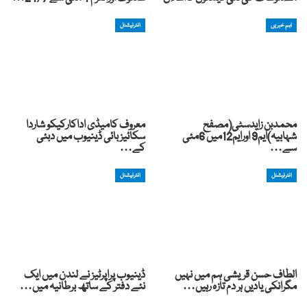
اہم خبریں
انٹرنیشنل
محمدبن زایدسٹی(مصفح
معروف کامیڈی اداکارکیکو شاردا
شہابیہ)ایم9 اورایم12میں 6مئی
سکائیز بائی ڈینیوب میں دبئی
سے…
کے…
انٹرنیشنل
انٹرنیشنل
الطاف حسن قریشی ہم میں نہیں
ڈینیوب پراپرٹیز نے لندن میں ایک
مگرانکی یادیں ہر دم تازہ رہیں…
نئے دفتر کے ساتھ برطانیہ میں…