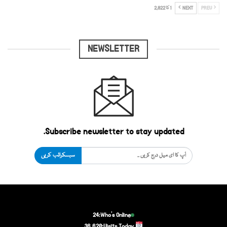
PREV
NEXT
1 کا 2,822
NEWSLETTER
Subscribe newsletter to stay updated.
سبسکرائب کریں
24
Who's Online:
36,620
Visits Today: