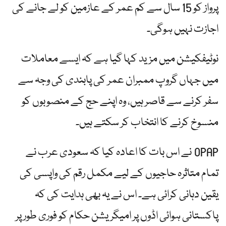
پرواز کو 15 سال سے کم عمر کے عازمین کو لے جانے کی
اجازت نہیں ہوگی۔
نوٹیفکیشن میں مزید کہا گیا ہے کہ ایسے معاملات
میں جہاں گروپ ممبران عمر کی پابندی کی وجہ سے
سفر کرنے سے قاصر ہیں، وہ اپنے حج کے منصوبوں کو
منسوخ کرنے کا انتخاب کر سکتے ہیں۔
OPAP نے اس بات کا اعادہ کیا کہ سعودی عرب نے
تمام متاثرہ حاجیوں کے لیے مکمل رقم کی واپسی کی
یقین دہانی کرائی ہے۔ اس نے یہ بھی ہدایت کی کہ
پاکستانی ہوائی اڈوں پر امیگریشن حکام کو فوری طور پر