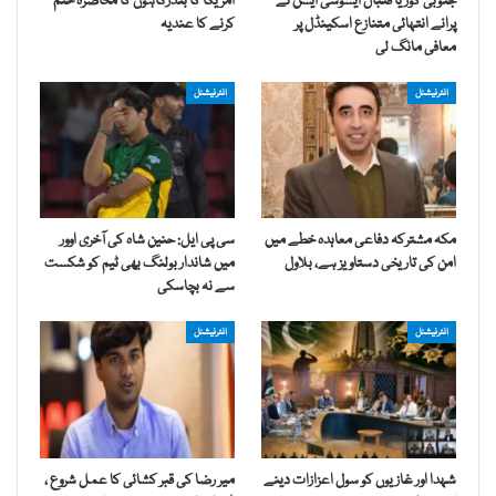
جنوبی کوریا فٹبال ایسوسی ایشن نے
امریکا کا بندرگاہوں کا محاصرہ ختم
پرانے انتہائی متنازع اسکینڈل پر
کرنے کا عندیہ
معافی مانگ لی
انٹرنیشنل
انٹرنیشنل
مکہ مشترکہ دفاعی معاہدہ خطے میں
سی پی ایل: حنین شاہ کی آخری اوور
امن کی تاریخی دستاویز ہے، بلاول
میں شاندار بولنگ بھی ٹیم کو شکست
سے نہ بچاسکی
انٹرنیشنل
انٹرنیشنل
شہدا اور غازیوں کو سول اعزازات دینے
میر رضا کی قبر کشائی کا عمل شروع ،