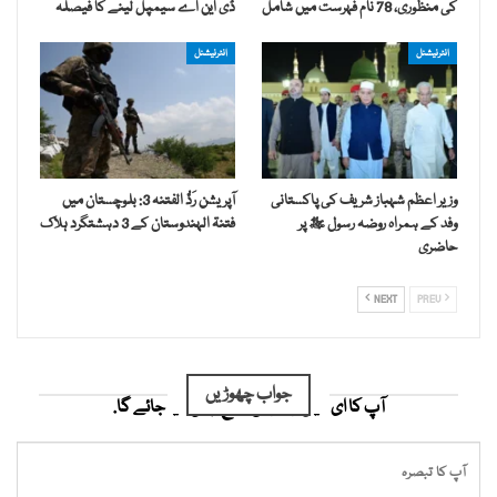
کی منظوری، 78 نام فہرست میں شامل
ڈی این اے سیمپل لینے کا فیصلہ
انٹرنیشنل
انٹرنیشنل
وزیر اعظم شہباز شریف کی پاکستانی
آپریشن رَدُّ الفتنہ 3: بلوچستان میں
وفد کے ہمراہ روضہ رسول ﷺ پر
فتنۃ الہندوستان کے 3 دہشتگرد ہلاک
حاضری
NEXT
PREV
جواب چھوڑیں
آپ کا ای میل ایڈریس شائع نہیں کیا جائے گا.