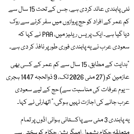
نئی پابندی عائد کردی ہے، جس کے تحت 15 سال سے
کم عمر کے افراد کو حج پروازوں میں سفر کرنے سے روک
دیا گیا ہے۔ ایک پریس ریلیز میں، PAA نے کہا کہ
سعودی عرب نے یہ پابندی فوری طور پر نافذ کر دی ہے۔
"ہدایت کے مطابق، 15 سال سے کم عمر کے کسی بھی
عازمین کو (27 مئی 2026 تک، 9 ذوالحجہ 1447 ہجری
– یوم عرفات کی مناسبت سے) حج کے لیے سعودی
عرب جانے کی اجازت نہیں ہوگی،” اتھارٹی نے کہا۔
یہ پابندی 3 مئی سے پاکستانی ہوائی اڈوں پر تمام
متعلقہ حکام بشمول امیگریشن حکام کو سختی سے