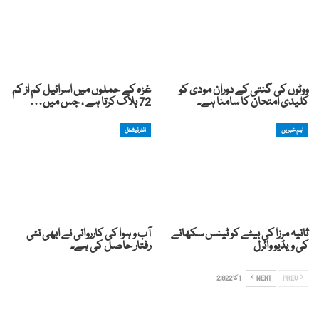
ووٹوں کی گنتی کے دوران مودی کو
غزہ کے حملوں میں اسرائیل کم از کم
کلیدی امتحان کا سامنا ہے۔
72 ہلاک کرتا ہے ، جس میں…
اہم خبریں
انٹرنیشنل
ثانیہ مرزا کی بیٹے کو ٹینس سکھانے
آب و ہوا کی کارروائی نے ابھی نئی
کی ویڈیو وائرل
رفتار حاصل کی ہے۔
PREV
NEXT
1 کا 2,822