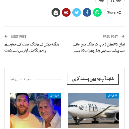
31
Share
NEXT POST
PREV POST
ایران کا تعطل ٹرمپ کو جنگ میں جانے
بنگلہ دیش نے بوئنگ جیٹ کے معاہدے
سے پہلے سے بھی بدتر چھوڑ سکتا ہے۔
پر مہر لگا دی، ایئربس سے شفٹ
شاید آپ یہ بھی پسند کریں
مصنف سے زیادہ
انٹرنیشنل
انٹرنیشنل