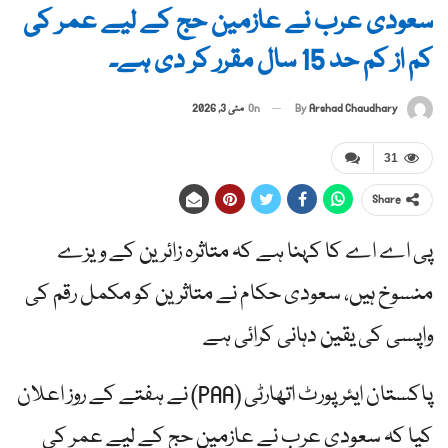
سعودی عرب نے عازمین حج کے لیے عمر کی
کم از کم حد 15 سال مقرر کر دی ہے۔
By
Arshad Chaudhary
On
مئی 3, 2026
31
Share
پی اے اے کا کہنا ہے کہ متاثرہ زائرین کے ویزے
منسوخ ہیں، سعودی حکام نے متاثرین کو مکمل رقم کی
واپسی کی یقین دہانی کرائی ہے
پاکستان ایئرپورٹ اتھارٹی (PAA) نے ہفتے کے روز اعلان
کیا کہ سعودی عرب نے عازمین حج کے لیے عمر کی