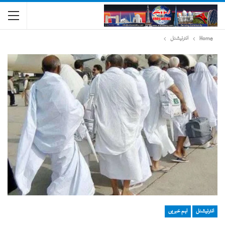
Home
انٹرنیشنل
انٹرنیشنل
اہم خبریں