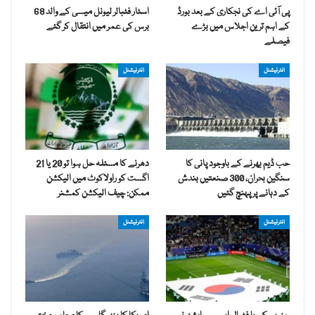
پی آئی اے کی نجکاری کے بعد بورڈ
اسٹار فٹبالر لیونل میسی کے والد 68
کے اہم ترین اجلاس میں بڑے
برس کی عمر میں انتقال کر گئے
فیصلے
انٹرنیشنل
انٹرنیشنل
حب ڈیم بھرنے کے باوجود پانی کا
دھرنے کا مسئلہ حل ہوا تو 20 یا 21
سنگین بحران، 300 صنعتیں بندش
اگست کو راولاکوٹ میں الیکشن
کے دہانے پر پہنچ گئیں
ممکن: چیف الیکشن کمشنر
انٹرنیشنل
انٹرنیشنل