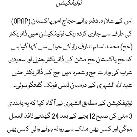
نوٹیفکیشن
اس کے علاوہ، دفتر برائے حجاج امور پاکستان (OPAP)
کی طرف سے جاری کردہ ایک نوٹیفکیشن میں ڈائریکٹر
(حج) محمد اسلم عارف راؤ کے حوالے سے کہا گیا ہے
کہ حج پاکستان حج مشن کے ڈائریکٹر جنرل اور سعودی
عرب کی وزارت حج و عمرہ میں حج کے ڈائریکٹر جنرل
عبداللہ الشہری کے درمیان ٹیلی فونک گفتگو ہوئی۔
نوٹیفکیشن کے مطابق الشہری نے آگاہ کیا کہ یہ پابندی
3 مئی کی صبح 12 بجے کے بعد 24 گھنٹے نافذ العمل
ہوگی اور کسی بھی ملک سے روانہ ہونے والی کسی بھی