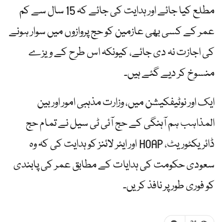
مطلع کیا جائے اور ہدایت کی جائے کہ 15 سال سے کم
عمر کے کسی بھی عازمین کو حج پروازوں میں سوار ہونے
کی اجازت نہ دی جائے، کیونکہ اس طرح کے ویزے
منسوخ کر دیے گئے ہیں۔
ایک اور نوٹیفکیشن میں، وزارت مذہبی امور اور بین
المذاہب ہم آہنگی کے حج آئی ٹی سیل نے تمام حج
ڈائریکٹوریٹ، HOAP اور ایئر لائنز کو ہدایت کی کہ وہ
سعودی حکومت کی ہدایات کے مطابق عمر کی پابندی
کو فوری طور پر نافذ کریں۔