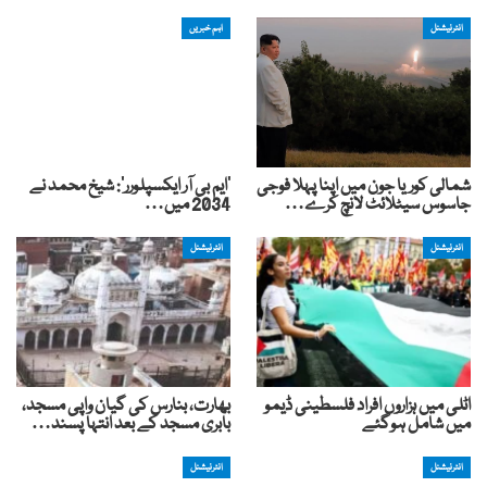
انٹرنیشنل
اہم خبریں
شمالی کوریا جون میں اپنا پہلا فوجی
‘ایم بی آر ایکسپلورر’: شیخ محمد نے
جاسوس سیٹلائٹ لانچ کرے…
2034 میں…
انٹرنیشنل
انٹرنیشنل
اٹلی میں ہزاروں افراد فلسطینی ڈیمو
بھارت، بنارس کی گیان واپی مسجد،
میں شامل ہوگئے
بابری مسجد کے بعد انتہا پسند…
انٹرنیشنل
انٹرنیشنل