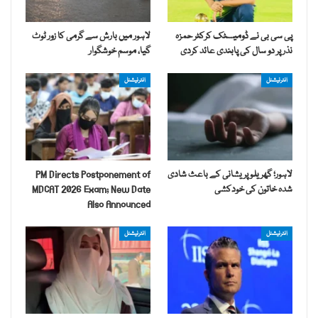
پی سی بی نے ڈومیسٹک کرکٹر حمزہ
لاہور میں بارش سے گرمی کا زور ٹوٹ
نذر پر دو سال کی پابندی عائد کردی
گیا، موسم خوشگوار
انٹرنیشنل
انٹرنیشنل
لاہور؛ گھریلو پریشانی کے باعث شادی
PM Directs Postponement of
شدہ خاتون کی خودکشی
MDCAT 2026 Exam; New Date
Also Announced
انٹرنیشنل
انٹرنیشنل