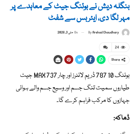
بنگلہ دیش نے بوئنگ جیٹ کے معاہدے پر
مہر لگا دی، ایئربس سے شفٹ
By
Arshad Chaudhary
On
مئی 3, 2026
24
Share
بوئنگ 10 787 ڈریم لائنرز اور چار 737 MAX جیٹ
طیاروں سمیت تنگ جسم اور وسیع جسم والے ہوائی
جہازوں کا مرکب فراہم کرے گا۔
ڈھاکہ: