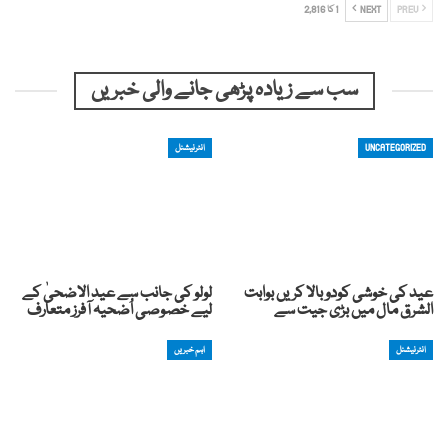
PREV
NEXT
1 کا 2,816
سب سے زیادہ پڑھی جانے والی خبریں
UNCATEGORIZED
انٹرنیشنل
عید کی خوشی کودوبالا کریں بوابت
لولو کی جانب سے عید الاضحیٰ کے
الشرق مال میں بڑی جیت سے
لیے خصوصی اُضحیہ آفرز متعارف
انٹرنیشنل
اہم خبریں