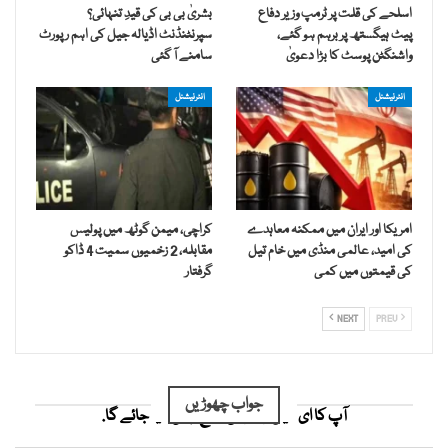
اسلحے کی قلت پر ٹرمپ وزیر دفاع
بشریٰ بی بی کی قیدِ تنہائی؟
پیٹ ہیگستھ پر برہم ہو گئے،
سپرنٹنڈنٹ اڈیالہ جیل کی اہم رپورٹ
واشنگٹن پوسٹ کا بڑا دعویٰ
سامنے آ گئی
انٹرنیشنل
انٹرنیشنل
امریکا اور ایران میں ممکنہ معاہدے
کراچی، میمن گوٹھ میں پولیس
کی امید، عالمی منڈی میں خام تیل
مقابلہ، 2 زخمیوں سمیت 4 ڈاکو
کی قیمتوں میں کمی
گرفتار
NEXT
PREV
جواب چھوڑیں
آپ کا ای میل ایڈریس شائع نہیں کیا جائے گا.