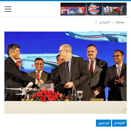
Home
انٹرنیشنل
انٹرنیشنل
اہم خبریں