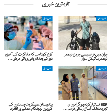
تازہ ترین خبریں
انٹرنیشنل
انٹرنیشنل
ایران میں فرانسیسی جرمن نوعمر
کون کہتا ہے کہ مذاکرات کے آخری
نوعمر سائیکل سوار
دور کے بعد تاریخی وبائی مرض…
اہم خبریں
انٹرنیشنل
EGA نے تیار کردہ پروگراموں اور
ہندوستان عسکریت پسندوں کے
تجربات تک آسان رسائی فراہم…
گروپوں ، پہلگام حملے پر 6 افراد