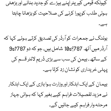
کیونکہ قومی کیریئر اپنے بیڑے کو جدید بنانے اور بڑھتی
ہوئی طلب کو پورا کرنے کی صلاحیت کو بڑھانا چاہتا
ہے۔
بوئنگ نے جمعرات کو آرڈر کی تصدیق کرتے ہوئے کہا کہ
آرڈر میں آٹھ 787؟10s شامل ہیں، جو کہ دو 787?9s
کے ساتھ، بیمن کی سب سے بڑی ڈریم لائنر قسم کی
پہلی خریداری کو نشان زد کرتا ہے۔
بیمان کے ایک اہلکار اور وزارت ہوا بازی کے ایک اہلکار
نے مزید تفصیلات فراہم کیے بغیر کہا کہ ہوائی جہاز
مرحلہ وار فراہم کیے جائیں گے۔