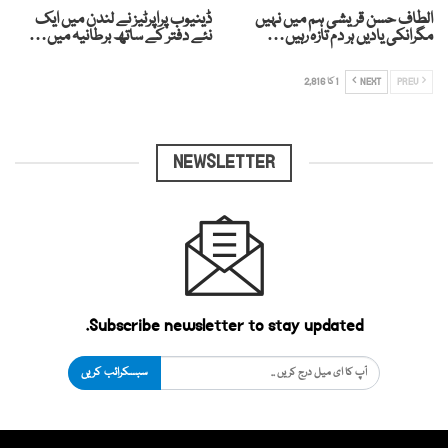
الطاف حسن قریشی ہم میں نہیں
ڈینیوب پراپرٹیز نے لندن میں ایک
مگرانکی یادیں ہر دم تازہ رہیں…
نئے دفتر کے ساتھ برطانیہ میں…
PREV
NEXT
1 کا 2,816
NEWSLETTER
Subscribe newsletter to stay updated.
سبسکرائب کریں