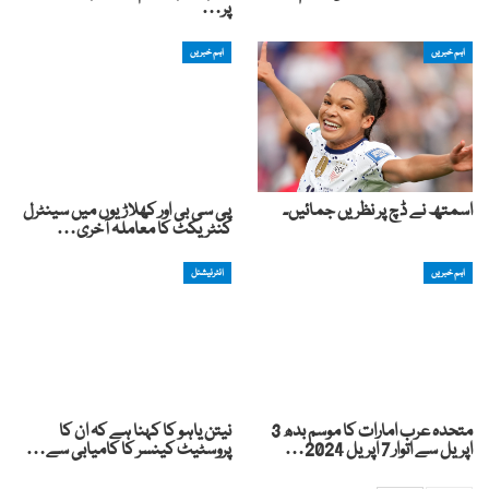
پر…
اہم خبریں
اہم خبریں
اسمتھ نے ڈچ پر نظریں جمائیں۔
پی سی بی اور کھلاڑیوں میں سینٹرل
کنٹریکٹ کا معاملہ آخری…
اہم خبریں
انٹرنیشنل
متحدہ عرب امارات کا موسم بدھ 3
نیتن یاہو کا کہنا ہے کہ ان کا
اپریل سے اتوار 7 اپریل 2024…
پروسٹیٹ کینسر کا کامیابی سے…