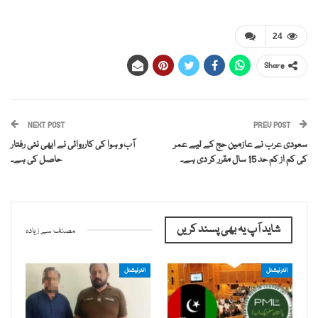
24
Share
NEXT POST
PREV POST
سعودی عرب نے عازمین حج کے لیے عمر
آب و ہوا کی کارروائی نے ابھی نئی رفتار
کی کم از کم حد 15 سال مقرر کر دی ہے۔
حاصل کی ہے۔
شاید آپ یہ بھی پسند کریں
مصنف سے زیادہ
انٹرنیشنل
انٹرنیشنل