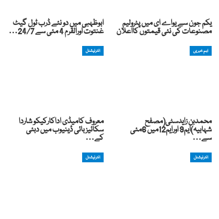
یکم جون سے یواے ای میں پٹرولیم
ابوظہبی میں دو نئے ڈرب ٹول گیٹ
مصنوعات کی نئی قیمتوں کااعلان
غنتوت اورالقرم 4 مئی سے 24/7…
اہم خبریں
انٹرنیشنل
محمدبن زایدسٹی(مصفح
معروف کامیڈی اداکارکیکو شاردا
شہابیہ)ایم9 اورایم12میں 6مئی
سکائیز بائی ڈینیوب میں دبئی
سے…
کے…
انٹرنیشنل
انٹرنیشنل