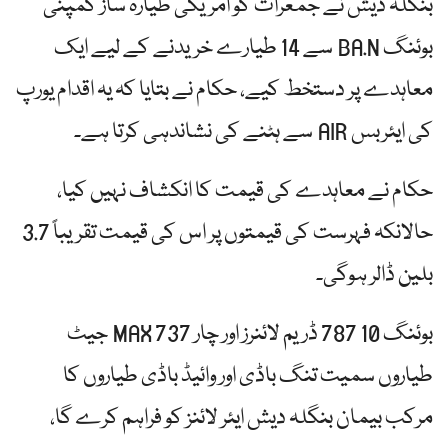
بنگلہ دیش نے جمعرات کو امریکی طیارہ ساز کمپنی
بوئنگ BA.N سے 14 طیارے خریدنے کے لیے ایک
معاہدے پر دستخط کیے، حکام نے بتایا کہ یہ اقدام یورپ
کی ایئربس AIR سے ہٹنے کی نشاندہی کرتا ہے۔
حکام نے معاہدے کی قیمت کا انکشاف نہیں کیا،
حالانکہ فہرست کی قیمتوں پر اس کی قیمت تقریباً 3.7
بلین ڈالر ہوگی۔
بوئنگ 10 787 ڈریم لائنرز اور چار 737 MAX جیٹ
طیاروں سمیت تنگ باڈی اور وائیڈ باڈی طیاروں کا
مرکب بیمان بنگلہ دیش ایئر لائنز کو فراہم کرے گا،