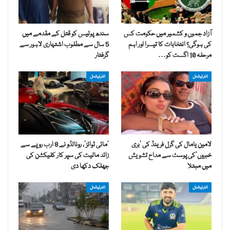
آزاد جموں و کشمیر میں حکومت کس
سندھ پولیس کو قتل کے مقدمے میں
کی ہوگی؟ انتخابات کا تیسرا اور اہم
5 سال سے مطلوب اشتہاری لاہور سے
مرحلہ 10 اگست کو…
گرفتار
انٹرنیشنل
انٹرنیشنل
لامین یامال کی گرل فرینڈ کی ’بری
’مائی ٹوائز‘، رونالڈو نے 8 ارب روپے سے
خبروں‘کی پوسٹ سے مداح تشویش
زائد مالیت کی سپر کار کلیکشن کی
میں مبتلا
جھلک دکھا دی
انٹرنیشنل
انٹرنیشنل