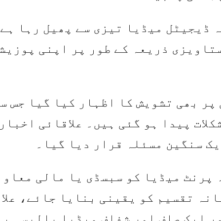
ہ ڈیجیٹل میڈیا تیزی سے پھیل رہا ہے
تاویزی ذریعہ کے طور پر اپنی پوزیش
پر بھی تشویش کا اظہار کیا گیا جس س
کلات پیدا ہو گئی ہیں۔ علاقائی اخبار
یک سنگین مسئلہ قرار دیا گیا۔
 پرنٹ میڈیا کو سبسڈی یا مالی معاون
نہ تقسیم کو یقینی بنایا جائے، علا
ر ایک صاف اور شفاف میڈیا پالیسی ب