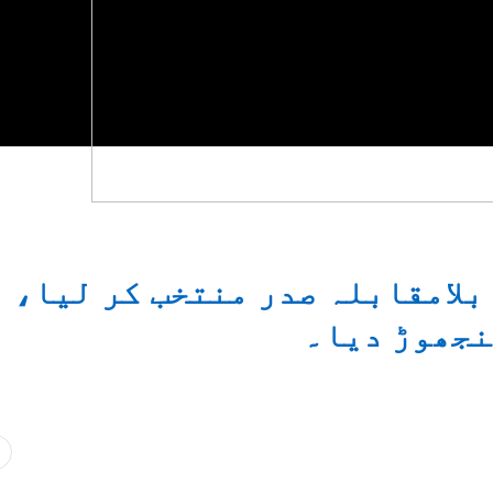
 بلامقابلہ صدر منتخب کر لیا،
نجھوڑ دیا۔