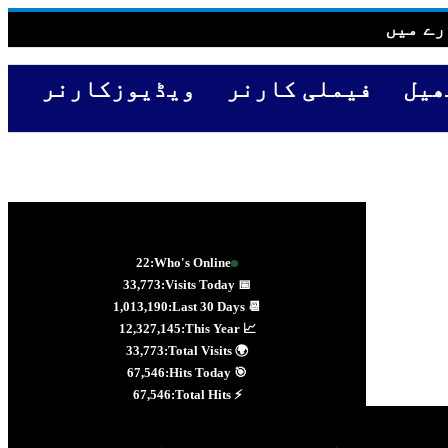
رے میں
ھیل
فیملی کارنر
ویڈیوزکارنر
22
Who's Online:
33,773
📅 Visits Today:
1,013,190
📆 Last 30 Days:
12,327,145
📈 This Year:
33,773
🌍 Total Visits:
67,546
🎯 Hits Today:
67,546
⚡ Total Hits: