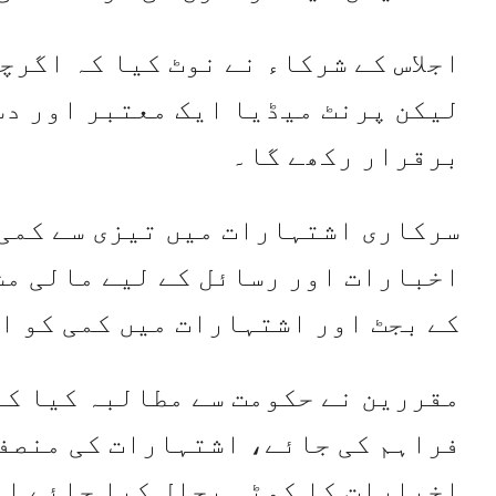
اجلاس کے شرکاء نے نوٹ کیا کہ اگرچ
لیکن پرنٹ میڈیا ایک معتبر اور دس
برقرار رکھے گا۔
سرکاری اشتہارات میں تیزی سے کمی 
اخبارات اور رسائل کے لیے مالی مش
کے بجٹ اور اشتہارات میں کمی کو ا
مقررین نے حکومت سے مطالبہ کیا کہ
فراہم کی جائے، اشتہارات کی منصفا
اخبارات کا کوٹہ بحال کیا جائے او