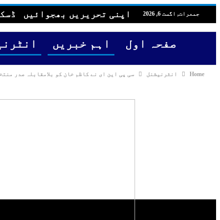
اپنی تحریریں بھجوائیں
ڈسک
جمعرات, اگست 6, 2026
صفحہ اول
اہم خبریں
انٹرنی
Home
انٹرنیشنل
سی پی این ای نے کاظم خان کو بلامقابلہ صدر منت