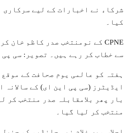
شرکاء نے اخبارات کے لیے سرکاری ا
کیا۔
سے خطاب کر رہے ہیں۔ تصویر: سی پی 
ہفتہ کو عالمی یوم صحافت کے موقع 
ایڈیٹرز (سی پی این ای) کے سالانہ ا
بار پھر بلامقابلہ صدر منتخب کر لی
منتخب کر لیا گیا۔
اجلاس میں غلام نبی چانڈیو کو جنرل