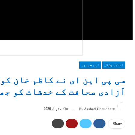
انٹرنیشنل
اہم خبریں
سی پی این ای نے کاظم خان کو
آزادی صحافت کے خدشات کو جھ
On
مئی 4, 2026
By
Arshad Chaudhary
Share