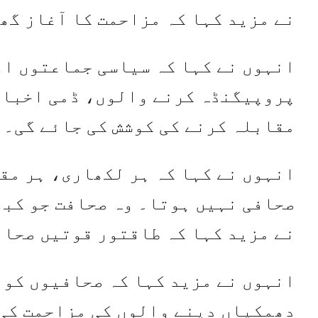
نے مزید کہا کہ مزاحمت کا آغاز گھ
انہوں نے کہا کہ سیاسی جماعتوں او
پروپیگنڈہ کرنے والوں، ڈمی اخبار
مقابلہ کرنے کی کوشش کی جائے گی۔
انہوں نے کہا کہ ہر لکھاری، ہر مق
صحافی نہیں ہوتا۔ وہ صحافت جو کبھ
نے مزید کہا کہ طاقتور قوتیں صحاف
انہوں نے مزید کہا کہ صحافیوں کو 
دھمکیاں دینے والوں کی مزاحمت کی