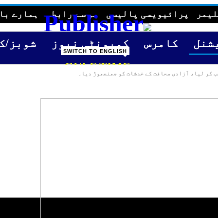
لیمر
پرائیویسی پالیسی
ہم سے رابطہ
ہمارے با
شنل
کامرس
کمیونٹی نیوز
شوبز/ک
SWITCH TO ENGLISH
GULF TIME
خب کر لیا، آزادی صحافت کے خدشات کو جھنجھوڑ دیا۔