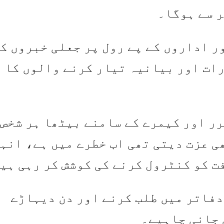
ر سے ہوگا۔
ر اداروں کے پے رول پر جعلی خبروں ک
ات اور بیانیہ تیار کرنے والوں کا
رر اور کیمرے کے سامنے بیٹھا ہر شخص
ی عزت دیتی تھی اب خطرے میں ہے، انہ
ت کو کنٹرول کرنے کی کوشش کر رہی ہی
دفاتر میں طلب کرنے اور دن دیہاڑے
 جانی چاہیے۔