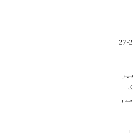
CPNE کے نومنتخب صدر کاظم خان کراچی میں سالانہ جنرل میٹنگ برائے 2026-27
پر
ک
صدر
ل