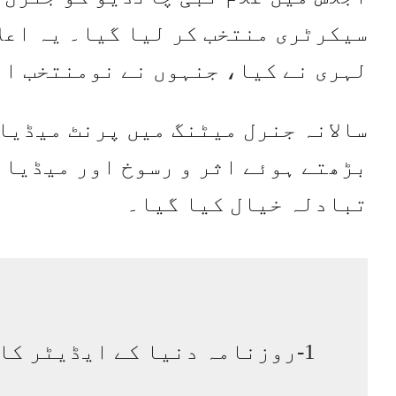
سیکرٹری منتخب کر لیا گیا۔ یہ اعل
لہری نے کیا، جنہوں نے نومنتخب ا
سالانہ جنرل میٹنگ میں پرنٹ میڈیا
بڑھتے ہوئے اثر و رسوخ اور میڈیا 
تبادلہ خیال کیا گیا۔
1-روزنامہ دنیا کے ایڈیٹر کا