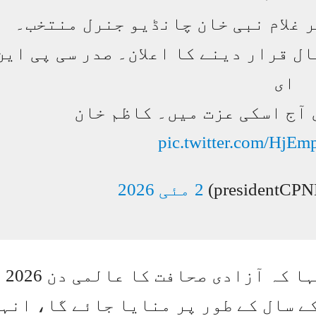
 غلام نبی خان چانڈیو جنرل منتخب۔
بلہ” کا سال قرار دینے کا اعلان۔ صدر سی پی این
ای
pic.twitter.com/HjE
2 مئی 2026
اجلاس سے خطا
ے سال کے طور پر منایا جائے گا، انہ