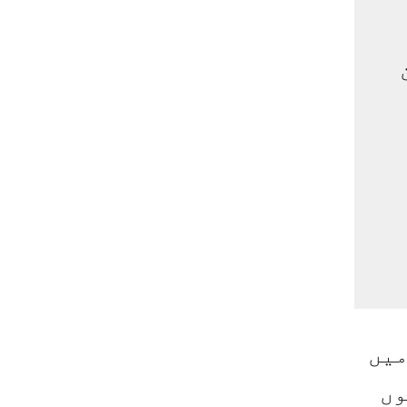
ب کرتے ہوئے کاظم نے کہا کہ آزادی صحافت کا عالمی دن 2026 میں
وں