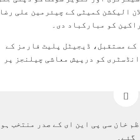
ان الیکشن کمیٹی کے چیئرمین علی رضا
راکین کو مبارکباد دی۔
 کے مستقبل، ڈیجیٹل پلیٹ فارمز کے
انڈسٹری کو درپیش معاشی چیلنجز پر
ظم خان سی پی این ای کے صدر منتخب ہو
گئے۔