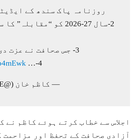
روزنامہ پاک سندھ کے ایڈیٹر
2-سال 27-2026 کو “مقا
3- جس صحافت نے عزت دی آج اسکی عزت میں۔ کاظم خان
mp4mEwk
4-…
— کاظم خان (@presidentCPNE)
آزادی صحافت کے تحفظ اور مزاحمت ک