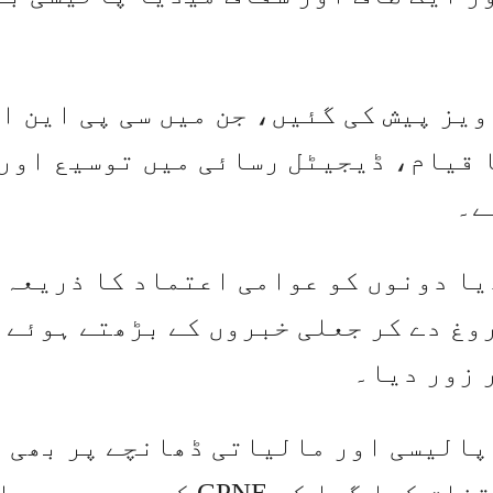
یز پیش کی گئیں، جن میں سی پی این ای
 قیام، ڈیجیٹل رسائی میں توسیع اور
ے۔
یا دونوں کو عوامی اعتماد کا ذریعہ
وغ دے کر جعلی خبروں کے بڑھتے ہوئے
 زور دیا۔
پالیسی اور مالیاتی ڈھانچے پر بھی
تبادلہ خیال کیا گیا، اس بات پر اتفاق کیا گیا کہ CPNE کو