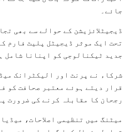
جائے۔
ڈیجیٹلائزیشن کے حوالے سے بھی تجاو
تحت ایک موثر ڈیجیٹل پلیٹ فارم کا
جدید ٹیکنالوجی کو اپنانا شامل ہ
شرکاء نے پرنٹ اور الیکٹرانک میڈ
قرار دیتے ہوئے معتبر صحافت کو فر
رجحان کا مقابلہ کرنے کی ضرورت پر
میٹنگ میں تنظیمی اصلاحات، میڈیا 