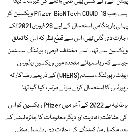
پیش آنے والے کسی بھی طبی واقعے کی فہرست دیتا
ہے، جب Pfizer-BioNTech COVID-19 ویکسین کو
پہلی بار ہنگامی استعمال کے لیے 28 فروری 2021 تک
اجازت دی گئی تھی، اس سے قطع نظر کہ اس کا تعلق
ویکسین سے تھا۔ اسے مختلف قومی رپورٹنگ سسٹمز،
جیسے کہ ریاستہائے متحدہ میں ویکسین ایڈورس
ایونٹ رپورٹنگ سسٹم (VAERS) کے ذریعے رضاکارانہ
رپورٹس کا استعمال کرتے ہوئے مرتب کیا گیا تھا۔
برطانیہ نے 2022 کے آخر میں Pfizer ویکسین کو اس
کی حفاظت، افادیت اور دیگر معلومات کا جائزہ لینے کے
بعد مکمل مارکیٹنگ کی اجازت دی، بشمول منفی