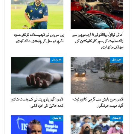
’مائی ٹوائز‘، رونالڈو نے 8 ارب روپے سے
پی سی بی نے ڈومیسٹک کرکٹر حمزہ
زائد مالیت کی سپر کار کلیکشن کی
نذر پر دو سال کی پابندی عائد کردی
جھلک دکھا دی
انٹرنیشنل
انٹرنیشنل
لاہور میں بارش سے گرمی کا زور ٹوٹ
لاہور؛ گھریلو پریشانی کے باعث شادی
گیا، موسم خوشگوار
شدہ خاتون کی خودکشی
انٹرنیشنل
انٹرنیشنل