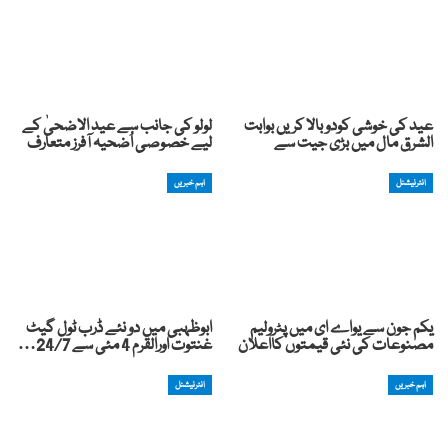
عید کی خوشی کودوبالا کریں بوابت
لولو کی جانب سے عید الاضحیٰ کے
الشرق مال میں بڑی جیت سے
لیے خصوصی اُضحیہ آفرز متعارف
انٹرنیشنل
اہم خبریں
یکم جون سے یواے ای میں پٹرولیم
ابوظہبی میں دو نئے ڈرب ٹول گیٹ
مصنوعات کی نئی قیمتوں کااعلان
غنتوت اورالقرم 4 مئی سے 24/7…
اہم خبریں
انٹرنیشنل