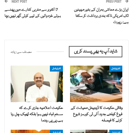
NEXT POST
PREV POST
ایران بڑے معاشی بحران کے بغیر مہینوں
7 اکتوبر سے مغربی کنارے میں پھنسے
تک امریکی ناکہ بندی برداشت کر سکتا
ہوئے غزہ والوں کے لیے کوئی گھر نہیں بچا
ہے: رپورٹ
شاید آپ یہ بھی پسند کریں
مصنف سے زیادہ
انٹرنیشنل
انٹرنیشنل
وفاقی حکومت کا ڈیجیٹل معیشت کے
حکومت اعلامیہ جاری کرے کہ
فروغ کیلئے جدید آئی ٹی کورسز شروع
سسٹم تباہ نہیں ہوا بلکہ ٹھیک چل رہا
کرنے کا فیصلہ
ہے، پی پی رہنما
انٹرنیشنل
انٹرنیشنل