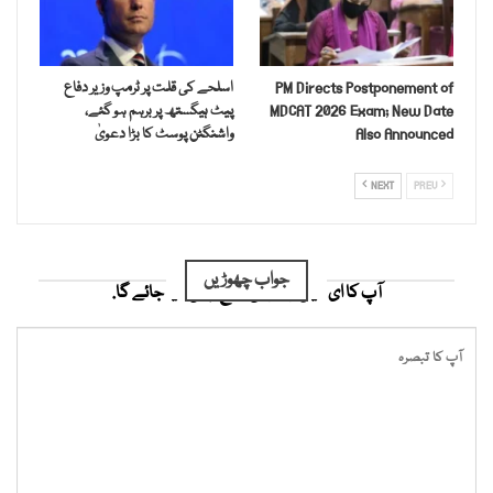
PM Directs Postponement of
اسلحے کی قلت پر ٹرمپ وزیر دفاع
MDCAT 2026 Exam; New Date
پیٹ ہیگستھ پر برہم ہو گئے،
Also Announced
واشنگٹن پوسٹ کا بڑا دعویٰ
NEXT
PREV
جواب چھوڑیں
آپ کا ای میل ایڈریس شائع نہیں کیا جائے گا.