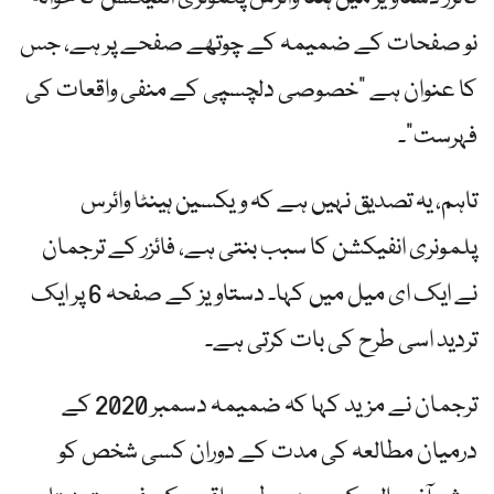
نو صفحات کے ضمیمہ کے چوتھے صفحے پر ہے، جس
کا عنوان ہے "خصوصی دلچسپی کے منفی واقعات کی
فہرست”۔
تاہم، یہ تصدیق نہیں ہے کہ ویکسین ہینٹا وائرس
پلمونری انفیکشن کا سبب بنتی ہے، فائزر کے ترجمان
نے ایک ای میل میں کہا۔ دستاویز کے صفحہ 6 پر ایک
تردید اسی طرح کی بات کرتی ہے۔
ترجمان نے مزید کہا کہ ضمیمہ دسمبر 2020 کے
درمیان مطالعہ کی مدت کے دوران کسی شخص کو