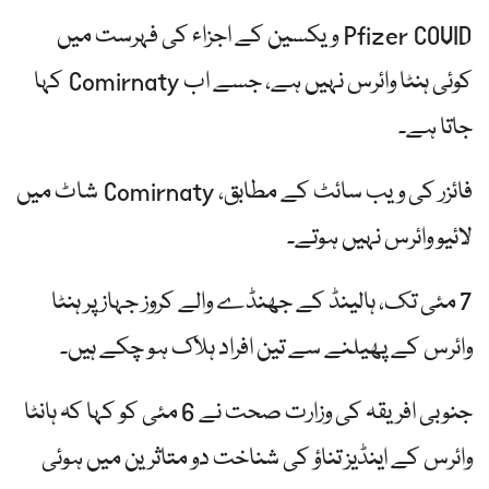
Pfizer COVID ویکسین کے اجزاء کی فہرست میں
کوئی ہنٹا وائرس نہیں ہے، جسے اب Comirnaty کہا
جاتا ہے۔
فائزر کی ویب سائٹ کے مطابق، Comirnaty شاٹ میں
لائیو وائرس نہیں ہوتے۔
7 مئی تک، ہالینڈ کے جھنڈے والے کروز جہاز پر ہنٹا
وائرس کے پھیلنے سے تین افراد ہلاک ہو چکے ہیں۔
جنوبی افریقہ کی وزارت صحت نے 6 مئی کو کہا کہ ہانٹا
وائرس کے اینڈیز تناؤ کی شناخت دو متاثرین میں ہوئی