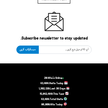
Subscribe newsletter to stay updated.
سبسکرائب کریں
28
Who's Online:
43,404
Visits Today:
1,302,120
Last 30 Days:
15,842,460
This Year:
43,404
Total Visits:
86,808
Hits Today: