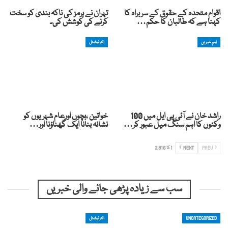
اقوام متحدہ کے حقوق کے سربراہ کا
تہران نے ہرمز کی ناکہ بندی کو سخت
کہنا ہے کہ طالبان کا حکم…
کرنے کی کوشش کی۔
اہم خبریں
انٹرنیشنل
راشد خان نے آئی پی ایل میں 100
خواتین ،بچوں اورعام شہریوں کو
وکٹوں کا اہم سنگ میل عبور کر…
نشانہ بنانا ایک گھناؤنا اور…
PREV
NEXT
1 کا 2,816
سب سے زیادہ پڑھی جانے والی خبریں
UNCATEGORIZED
انٹرنیشنل