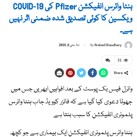
ہنٹا وائرس انفیکشن Pfizer کی COVID-19
ویکسین کا کوئی تصدیق شدہ ضمنی اثر نہیں
ہے۔
By
Arshad Chaudhary
On
مئی 9, 2026
31
Share
وائرل فیس بک پوسٹ کے بعد افواہیں ابھریں جس میں
جھوٹا دعوی کیا گیا ہے کہ فائزر کوویڈ جاب ہنٹا وائرس
پلمونری انفیکشن کا سبب بنتا ہے
ہنٹا وائرس پلمونری انفیکشن ایک بیماری ہے جو کچھ