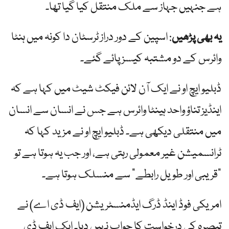
ہے جنہیں جہاز سے ملک منتقل کیا گیا تھا۔
یہ بھی پڑھیں
: اسپین کے دور دراز ٹرسٹان دا کونہ میں ہنٹا
وائرس کے دو مشتبہ کیسز پائے گئے۔
ڈبلیو ایچ او نے ایک آن لائن فیکٹ شیٹ میں کہا ہے کہ
اینڈیز تناؤ واحد ہینٹا وائرس ہے جس نے انسان سے انسان
میں منتقلی دیکھی ہے۔ ڈبلیو ایچ او نے مزید کہا کہ
ٹرانسمیشن غیر معمولی رہتی ہے، اور جب یہ ہوتا ہے تو
"قریبی اور طویل رابطے” سے منسلک ہوتا ہے۔
امریکی فوڈ اینڈ ڈرگ ایڈمنسٹریشن (ایف ڈی اے) نے
تبصرہ کی درخواست کا جواب نہیں دیا۔ ایک ایف ڈی