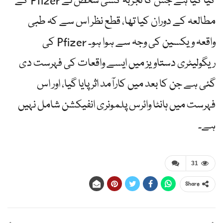
کیا گیا ہے جس کا تجربہ کسی شخص نے Pfizer کے
مطالعہ کے دوران کیا تھا، قطع نظر اس سے کہ طبی
واقعہ ویکسین کی وجہ سے ہوا ہو۔ Pfizer کی
ریگولیٹری دستاویز میں ایسے واقعات کی فہرست دی
گئی ہے جن کا بعد میں کارآمد اثر پایا گیا، اور اس
فہرست میں ہانٹا وائرس پلمونری انفیکشن شامل نہیں
ہے۔
31
Share