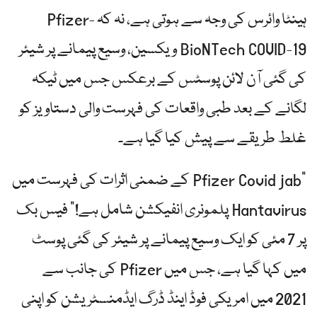
ہینٹا وائرس کی وجہ سے ہوتی ہے، نہ کہ Pfizer-
BioNTech COVID-19 ویکسین، وسیع پیمانے پر شیئر
کی گئی آن لائن پوسٹس کے برعکس جس میں ٹیکہ
لگانے کے بعد طبی واقعات کی فہرست والی دستاویز کو
غلط طریقے سے پیش کیا گیا ہے۔
"Pfizer Covid jab کے ضمنی اثرات کی فہرست میں
Hantavirus پلمونری انفیکشن شامل ہے!” فیس بک
پر 7 مئی کو ایک وسیع پیمانے پر شیئر کی گئی پوسٹ
میں کہا گیا ہے، جس میں Pfizer کی جانب سے
2021 میں امریکی فوڈ اینڈ ڈرگ ایڈمنسٹریشن کو اپنی