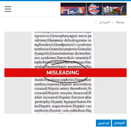
Home
انٹرنیشنل
انٹرنیشنل
اہم خبریں