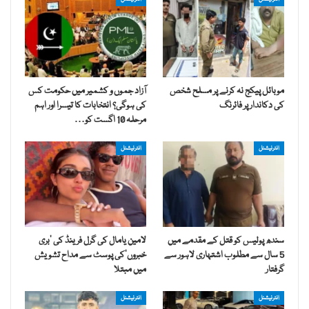
موبائل پیکج نہ کرنے پر مسلح شخص
آزاد جموں و کشمیر میں حکومت کس
کی دکاندار پر فائرنگ
کی ہوگی؟ انتخابات کا تیسرا اور اہم
مرحلہ 10 اگست کو…
انٹرنیشنل
انٹرنیشنل
سندھ پولیس کو قتل کے مقدمے میں
لامین یامال کی گرل فرینڈ کی ’بری
5 سال سے مطلوب اشتہاری لاہور سے
خبروں‘کی پوسٹ سے مداح تشویش
گرفتار
میں مبتلا
انٹرنیشنل
انٹرنیشنل