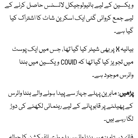
ویکسین کے لیے بائیولوجیکل لائسنس حاصل کرنے کے
لیے جمع کروائی گئی ایک اسکرین شاٹ کا اشتراک کیا
گیا ہے۔
بیانیہ X پر بھی شیئر کیا گیا تھا، جس میں ایک پوسٹ
میں تجویز کیا گیا تھا کہ COVID ویکسین میں ہنٹا
وائرس موجود ہے۔
پڑھیں
: ماہرین پہلے جہاز سے پیدا ہونے والے ہنٹا وائرس
کے پھیلنے پر قابو پانے کے لیے رہنمائی لکھنے کی دوڑ
لگا رہے ہیں۔
فائزر دستاویز میں ہنٹا وائرس پلمونری انفیکشن کا حوالہ