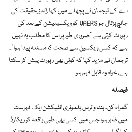
اے کے ترجمان نے پچھلے میں کہا
رائٹرز
حقیقت کی
جانچ پڑتال جو VAERS کو ویکسینیشن کے بعد کی
رپورٹ کرتی ہے "ضروری طور پر اس کا مطلب یہ نہیں
ہے کہ کسی ویکسین سے صحت کا مسئلہ پیدا ہوا”۔
ترجمان نے مزید کہا کہ کوئی بھی رپورٹ پیش کر سکتا
ہے، خواہ وہ قابل فہم ہو۔
فیصلہ
گمراہ کن۔ ہنٹا وائرس پلمونری انفیکشن ایک فہرست
میں ظاہر ہوا جس میں کسی بھی طبی واقعہ کو ریکارڈ