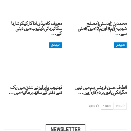
محمدبن زایدسٹی(مصفح
معروف کامیڈی اداکارکیکو شاردا
شہابیہ)ایم9 اورایم12میں 6مئی
سکائیز بائی ڈینیوب میں دبئی
سے…
کے…
انٹرنیشنل
انٹرنیشنل
الطاف حسن قریشی ہم میں نہیں
ڈینیوب پراپرٹیز نے لندن میں ایک
مگرانکی یادیں ہر دم تازہ رہیں…
نئے دفتر کے ساتھ برطانیہ میں…
PREV
NEXT
1 کا 2,816
NEWSLETTER