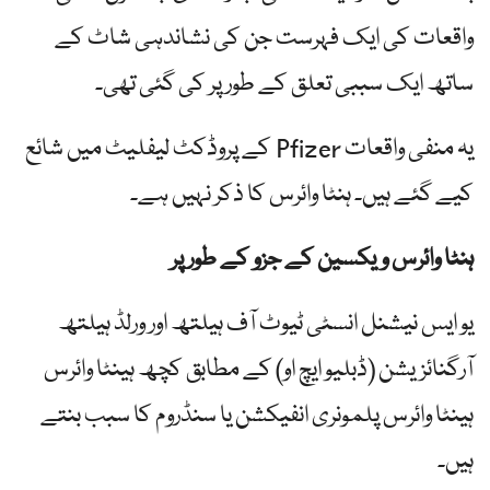
واقعات کی ایک فہرست جن کی نشاندہی شاٹ کے
ساتھ ایک سببی تعلق کے طور پر کی گئی تھی۔
یہ منفی واقعات Pfizer کے پروڈکٹ لیفلیٹ میں شائع
کیے گئے ہیں۔ ہنٹا وائرس کا ذکر نہیں ہے۔
ہنٹا وائرس ویکسین کے جزو کے طور پر
یو ایس نیشنل انسٹی ٹیوٹ آف ہیلتھ اور ورلڈ ہیلتھ
آرگنائزیشن (ڈبلیو ایچ او) کے مطابق کچھ ہینٹا وائرس
ہینٹا وائرس پلمونری انفیکشن یا سنڈروم کا سبب بنتے
ہیں۔