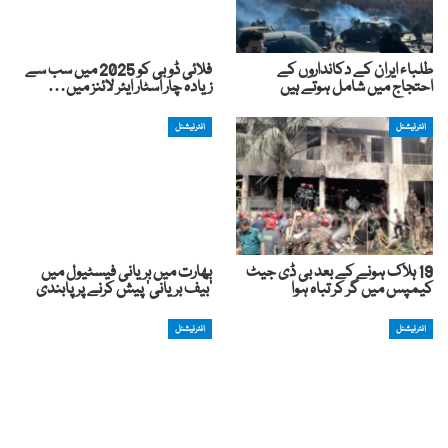
طلباء ایران کے دکانداروں کے
فلائی ڈوبی کو 2025 میں سب سے
احتجاج میں شامل ہوتے ہیں
زیادہ چار اسٹار ایئر لائنز میں…
انٹرنیشنل
انٹرنیشنل
19 ہلاک ہونے کے بعد بی ڈی جیٹ
بھارت میں بریانی فیسٹیول میں
کیمپس میں گر کر تباہ ہوا
’بیف بریانی‘ پیش کرنے پر پابندی
انٹرنیشنل
انٹرنیشنل