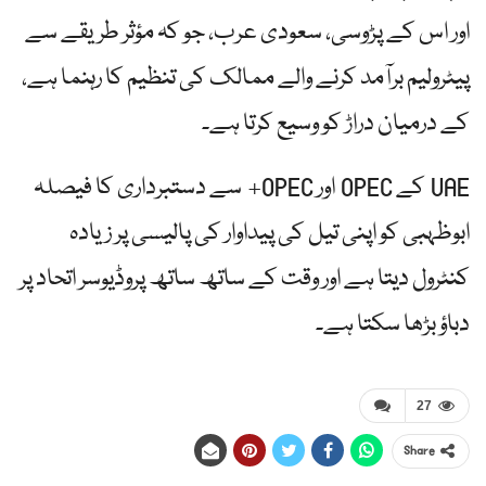
اور اس کے پڑوسی، سعودی عرب، جو کہ مؤثر طریقے سے
پیٹرولیم برآمد کرنے والے ممالک کی تنظیم کا رہنما ہے،
کے درمیان دراڑ کو وسیع کرتا ہے۔
UAE کے OPEC اور OPEC+ سے دستبرداری کا فیصلہ
ابوظہبی کو اپنی تیل کی پیداوار کی پالیسی پر زیادہ
کنٹرول دیتا ہے اور وقت کے ساتھ ساتھ پروڈیوسر اتحاد پر
دباؤ بڑھا سکتا ہے۔
27
Share