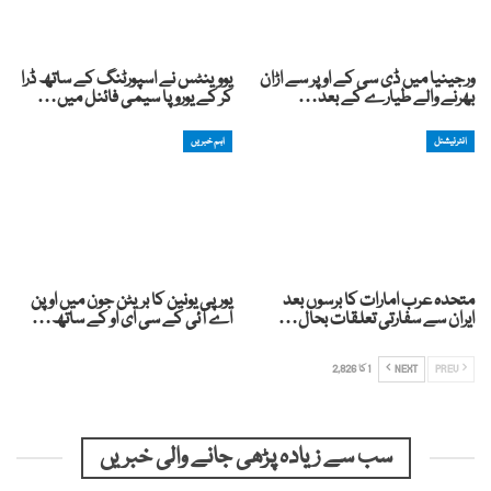
ورجینیا میں ڈی سی کے اوپر سے اڑان
یووینٹس نے اسپورٹنگ کے ساتھ ڈرا
بھرنے والے طیارے کے بعد…
کر کے یوروپا سیمی فائنل میں…
انٹرنیشنل
اہم خبریں
متحدہ عرب امارات کا برسوں بعد
یورپی یونین کا بریٹن جون میں اوپن
ایران سے سفارتی تعلقات بحال…
اے آئی کے سی ای او کے ساتھ…
PREV
NEXT
1 کا 2,826
سب سے زیادہ پڑھی جانے والی خبریں