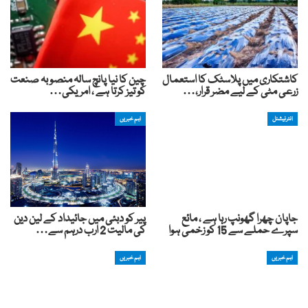
کاشتکاری میں پلاسٹک کا استعمال
چین کا نیا پانچ سالہ منصوبہ صنعت
زرعی مٹی کے لیے مضر قرار،…
کو تیز کرتا ہے ، امریکی…
انٹرنیشنل
اہم خبریں
جاپان چھرا گھونپ رہا ہے ، مائع
پیر کو دبئی میں جائیداد کے لین دین
سپرے حملے سے 15 کو زخمی ہوا
کی مالیت 2 ارب درہم سے…
اہم خبریں
اہم خبریں