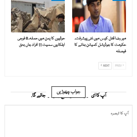
میر رضا قتل کیس میں نئی پیشرفت،
حوثیوں کا یمن میں حملہ، 8 فوجی
حکومت کا جوڈیشل کمیشن بنانے کا
اہلکاروں سمیت 11 افراد جاں بحق
فیصلہ
NEXT
PREV
جواب چھوڑیں
آپ کا ای میل ایڈریس شائع نہیں کیا جائے گا.