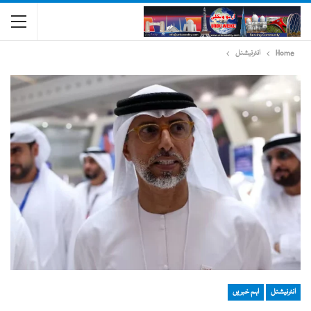
Home
انٹرنیشنل
انٹرنیشنل
اہم خبریں