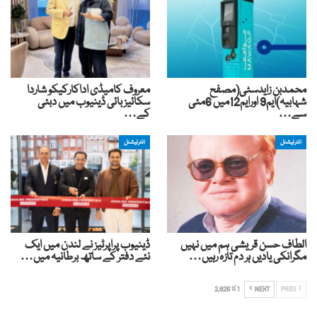
محمدبن زایدسٹی(مصفح
معروف کامیڈی اداکارکیکو شاردا
شہابیہ)ایم9 اورایم12میں 6مئی
سکائیز بائی ڈینیوب میں دبئی
سے…
کے…
انٹرنیشنل
انٹرنیشنل
الطاف حسن قریشی ہم میں نہیں
ڈینیوب پراپرٹیز نے لندن میں ایک
مگرانکی یادیں ہر دم تازہ رہیں…
نئے دفتر کے ساتھ برطانیہ میں…
PREV
NEXT
1 کا 2,826