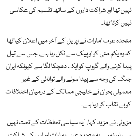
نہیں تھا اور شراکت داروں کے ساتھ تقسیم کی عکاسی
نہیں کرتا تھا۔
متحدہ عرب امارات نے اپریل کے آخر میں اعلان کیا تھا
کہ وہ یکم مئی کو اوپیک سے نکل رہا ہے، جس سے تیل
پیدا کرنے والے گروپ کو ایک دھچکا لگا ہے کیونکہ ایران
جنگ کی وجہ سے پیدا ہونے والے توانائی کے غیر
معمولی بحران نے خلیجی ممالک کے درمیان اختلافات
کو بے نقاب کر دیا ہے۔
مزروئی نے مزید کہا، "یہ سیاسی تحفظات کے تحت نہیں
ہے، اور نہ ہی یہ متحدہ عرب امارات اور اس کے شراکت