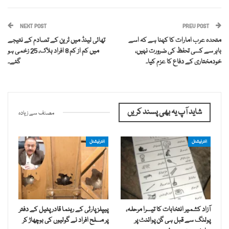
NEXT POST
PREV POST
متحدہ عرب امارات کا کہنا ہے کہ اسے
تھائی لینڈ میں ٹرین کے تصادم کے نتیجے
باہر سے کسی تحفظ کی ضرورت نہیں،
میں کم از کم 8 افراد ہلاک، 25 زخمی ہو
خودمختاری کے دفاع کا عزم کیا۔
گئے۔
شاید آپ یہ بھی پسند کریں
مصنف سے زیادہ
انٹرنیشنل
انٹرنیشنل
آزاد کشمیر انتخابات کا تیسرا مرحلہ،
پیپلز پارٹی کے رہنما قادر پٹیل کے دفتر
پولنگ سے قبل ہی گن پوائنٹ پر
پر مسلح افراد نے گولیوں کی بوچھاڑ کر