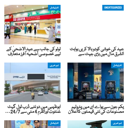
UNCATEGORIZED
انٹرنیشنل
عید کی خوشی کودوبالا کریں بوابت
لولو کی جانب سے عید الاضحیٰ کے
الشرق مال میں بڑی جیت سے
لیے خصوصی اُضحیہ آفرز متعارف
انٹرنیشنل
اہم خبریں
یکم جون سے یواے ای میں پٹرولیم
ابوظہبی میں دو نئے ڈرب ٹول گیٹ
مصنوعات کی نئی قیمتوں کااعلان
غنتوت اورالقرم 4 مئی سے 24/7…
اہم خبریں
انٹرنیشنل