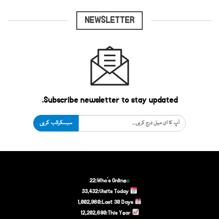
NEWSLETTER
Subscribe newsletter to stay updated.
سبسکرائب کریں
22
Who's Online:
33,432
Visits Today:
1,002,960
Last 30 Days:
12,202,680
This Year: