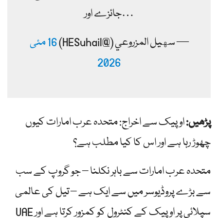
جائزے اور…
— سهیل المزروعي (@HESuhail)
16 مئی
2026
پڑھیں:
اوپیک سے اخراج: متحدہ عرب امارات کیوں
چھوڑ رہا ہے اور اس کا کیا مطلب ہے؟
متحدہ عرب امارات سے باہر نکلنا – جو گروپ کے سب
سے بڑے پروڈیوسر میں سے ایک ہے – تیل کی عالمی
سپلائی پر اوپیک کے کنٹرول کو کمزور کرتا ہے اور UAE