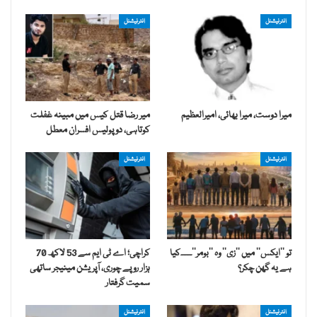
انٹرنیشنل
انٹرنیشنل
میرا دوست، میرا بھائی، امیرالعظیم
میر رضا قتل کیس میں مبینہ غفلت
کوتاہی، دو پولیس افسران معطل
انٹرنیشنل
انٹرنیشنل
تو ’’ایکس‘‘ میں ’’زی‘‘ وہ ’’بومر‘‘۔۔۔۔کیا
کراچی؛ اے ٹی ایم سے 53 لاکھ 70
ہے یہ گھن چکر؟
ہزار روپے چوری، آپریشن مینیجر ساتھی
سمیت گرفتار
انٹرنیشنل
انٹرنیشنل