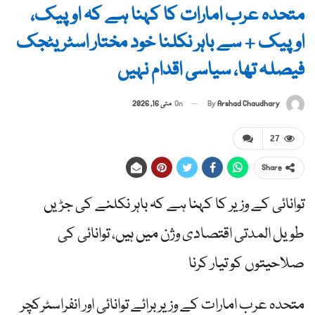
متحدہ عرب امارات کا کہنا ہے کہ اوپیک،
اوپیک + سے باہر نکلنا خود مختار اسٹریٹجک
فیصلہ تھا، سیاسی اقدام نہیں
By
Arshad Chaudhary
On
مئی 16, 2026
27
Share
توانائی کے وزیر کا کہنا ہے کہ باہر نکلنے کی جڑیں
طویل المدتی اقتصادی وژن میں ہیں، توانائی کی
صلاحیتوں کو تیار کرنا
متحدہ عرب امارات کے وزیر برائے توانائی اور انفراسٹرکچر