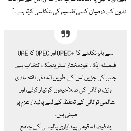
داروں کے درمیان کسی تقسیم کی عکاسی کرتا ہے۔”
UAE کا OPEC اور OPEC+ سے باہر نکلنے کا
فیصلہ ایک خودمختار اسٹریٹجک انتخاب ہے
جس کی جڑیں اس کے طویل المدتی اقتصادی
وژن، توانائی کی صلاحیتوں کو تیار کرنے، اور
عالمی توانائی کے تحفظ کے لیے پائیدار عزم پر
مبنی ہیں۔
یہ فیصلہ قومی پیداواری پالیسی کے جامع