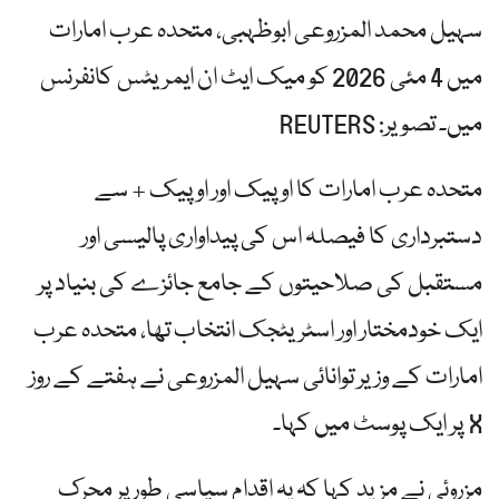
سہیل محمد المزروعی ابوظہبی، متحدہ عرب امارات
میں 4 مئی 2026 کو میک ایٹ ان ایمریٹس کانفرنس
میں۔ تصویر: REUTERS
متحدہ عرب امارات کا اوپیک اور اوپیک + سے
دستبرداری کا فیصلہ اس کی پیداواری پالیسی اور
مستقبل کی صلاحیتوں کے جامع جائزے کی بنیاد پر
ایک خودمختار اور اسٹریٹجک انتخاب تھا، متحدہ عرب
امارات کے وزیر توانائی سہیل المزروعی نے ہفتے کے روز
X پر ایک پوسٹ میں کہا۔
مزروئی نے مزید کہا کہ یہ اقدام سیاسی طور پر محرک