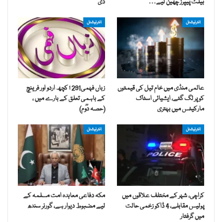
بیلٹ پیپرز چھین لیے…
دی
انٹرنیشنل
انٹرنیشنل
عالمی منڈی میں خام تیل کی قیمتوں
زباں فہمی291 ؛ کچھ اردو اور فرینچ
کو پر لگ گئے، ایشیائی اسٹاک
کے باہمی تعلق کے بارے میں ،
مارکیٹس میں بہتری
(حصہ دُوُم)
انٹرنیشنل
انٹرنیشنل
کراچی، شہر کے مختلف علاقوں میں
مکہ دفاعی معاہدہ امت مسلمہ کے
پولیس مقابلے، 4 ڈاکو زخمی حالت
لیے مضبوط دیوار ہے، گورنر سندھ
میں گرفتار