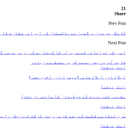
21
Share
Prev Post
کانگریس مین برگمین نے پاکستان کی ایرانی سفارت کاری
Next Post
امریکی توانائی کے سربراہ کا کہنا ہے کہ ہرمز موسم گر
شاید آپ یہ بھی پسند کریں
مصنف سے زیادہ
انٹرنیشنل
ابلاغ اور ابلاغِ عامہ (دوسرا اور آخری حصہ)
انٹرنیشنل
عقیدہ ختم نبوت کے چوکیدار کا سانحہ ارتحال
انٹرنیشنل
سری لنکا سے شکست کے بعد قومی ویمن کرکٹ ٹیم وطن واپس
انٹرنیشنل