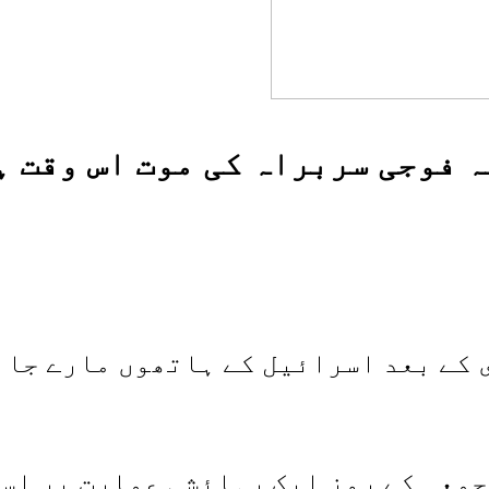
ہ فوجی سربراہ کی موت اس وقت ہ
کے بعد اسرائیل کے ہاتھوں مارے جان
 کو غزہ شہر میں جمعہ کے روز ایک رہائشی عما