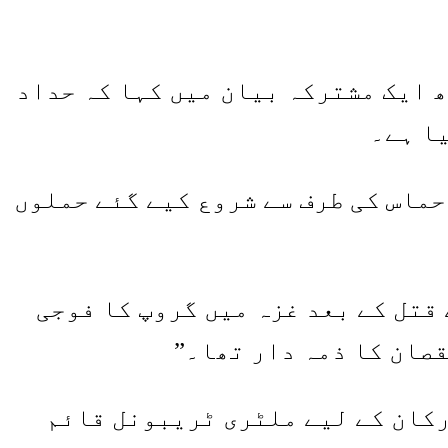
 ایک مشترکہ بیان میں کہا کہ حداد
ا ہے۔
 اور وزیر دفاع اسرائیل کاٹز نے کہا کہ حداد 7 اکتوبر 2023 کو حماس کی طرف سے شروع کیے گئے حملوں
ے محمد سنوار کے قتل کے بعد غزہ میں گروپ کا فوجی
صان کا ذمہ دار تھا۔”
ث حماس کے ارکان کے لیے ملٹری ٹریبونل قائم