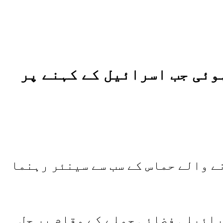
وئی جب اسرائیل کے کہنے پر
ے والے حماس کے سب سے سینئر رہنما
رت پر اسرائیلی فضائی حملے کے مقام پر چل