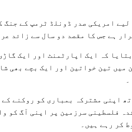
لیے امریکی صدر ڈونلڈ ٹرمپ کے جنگ ک
ار ہے جس کا مقصد دو سال سے زائد عرص
بتایا کہ ایک اپارٹمنٹ اور ایک گاڑی
ن میں تین خواتین اور ایک بچے بھی شا
۔
ھ اپنی مشترکہ بمباری کو روکنے کے ب
دہ فلسطینی سرزمین پر اپنی آگ کو وا
ط کر رہے ہیں۔