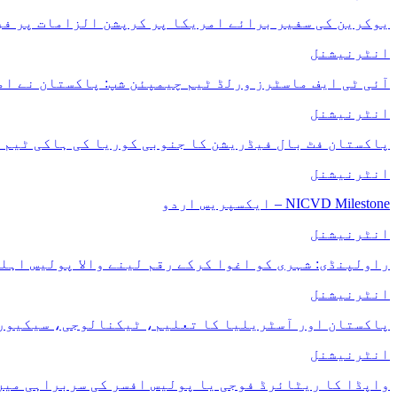
یوکرین کی سفیر برائے امریکا پر کرپشن الزامات پر فرد
انٹرنیشنل
آئی ٹی ایف ماسٹرز ورلڈ ٹیم چیمپئن شپ: پاکستان نے امریکا کو 0-3 سے 
انٹرنیشنل
پاکستان فٹ بال فیڈریشن کا جنوبی کوریا کی ہاکی ٹیم 
انٹرنیشنل
NICVD Milestone – ایکسپریس اردو
انٹرنیشنل
راولپنڈی: شہری کو اغوا کرکے رقم لینے والا پولیس اہل
انٹرنیشنل
پاکستان اور آسٹریلیا کا تعلیم، ٹیکنالوجی، سیکیورٹ
انٹرنیشنل
واپڈا کا ریٹائرڈ فوجی یا پولیس افسر کی سربراہی میں