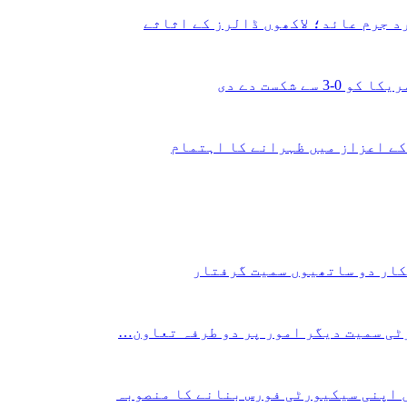
 جرم عائد؛ لاکھوں ڈالرز کے اثاثے
شکست دے دی
کے اعزاز میں ظہرانے کا اہتمام
کار دو ساتھیوں سمیت گرفتار
ی سمیت دیگر امور پر دو طرفہ تعاون…
 اپنی سیکیورٹی فورس بنانے کا منصوبہ