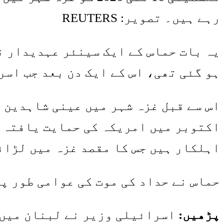
رہے ہیں۔ تصویر: REUTERS
یہ بات حماس کے ایک سینئر عہدیدار 
ہو گئی تھی، اس کے ایک دن بعد جب اسر
اس سے قبل غزہ شہر میں عینی شاہدین ن
اکتوبر میں امریکہ کی حمایت یافتہ ج
اہلکار ہیں جس کا مقصد غزہ میں لڑائ
حماس نے حداد کی موت کی عوامی طور پ
پڑھیں:
اسرائیلی وزیر نے لبنان میں 