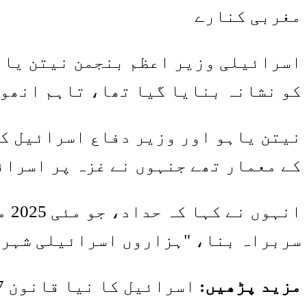
مغربی کنارے
اسرائیلی وزیر اعظم بنجمن نیتن یاہو
کو نشانہ بنایا گیا تھا، تاہم انھوں
کے معمار تھے جنہوں نے غزہ پر اسرائ
ان
سربراہ بنا، "ہزاروں اسرائیلی شہریو
مزید پڑھیں: