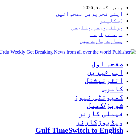
بدھ, اگست 5, 2026
اپنی تحریریں بھجوائیں
ڈسکلیمر
پرائیویسی پالیسی
ہم سے رابطہ
ہمارے بارے میں
 Urdu Weekly Get Breaking News from all over the world
صفحہ اول
اہم خبریں
انٹرنیشنل
کامرس
کمیونٹی نیوز
شوبز/کھیل
فیملی کارنر
ویڈیوزکارنر
Gulf Time
Switch to English