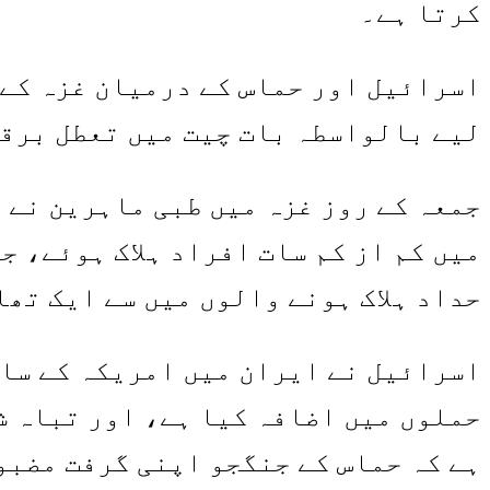
کرتا ہے۔
اسرائیل اور حماس کے درمیان غزہ کے 
لیے بالواسطہ بات چیت میں تعطل برقر
جمعہ کے روز غزہ میں طبی ماہرین نے 
میں کم از کم سات افراد ہلاک ہوئے، ج
حداد ہلاک ہونے والوں میں سے ایک تھا
اسرائیل نے ایران میں امریکہ کے سات
حملوں میں اضافہ کیا ہے، اور تباہ ش
ہے کہ حماس کے جنگجو اپنی گرفت مضبو