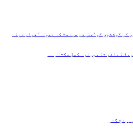
 کی کوششوں کو ‘حقیقی سیاست کا نمونہ’ قرار دیا۔
ما کے آخر تک دوبارہ کھل سکتا ہے۔
 پہنچ گئی