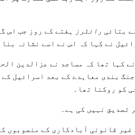
نے بتائی
رائٹرز
ہفتے کے روز جب اس گر
ائیل نے کہا کہ اس نے اسے نشانہ بنا 
ے کہا تھا کہ مساجد نے عزالدین الحدا
نگ بندی معاہدے کے بعد اسرائیل کے 
ی کو روکنا تھا۔
ر تصدیق نہیں کی ہے۔
غیر قانونی آبادکاری کے منصوبوں کا 