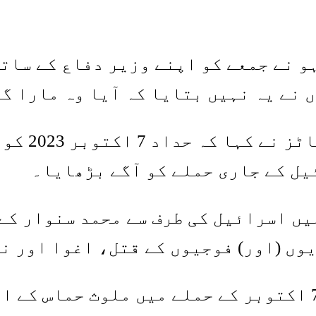
 نے جمعے کو اپنے وزیر دفاع کے ساتھ
 نے یہ نہیں بتایا کہ آیا وہ مارا گی
نیتن یاہو
یل کے جاری حملے کو آگے بڑھایا۔
ہوں نے کہا کہ حداد، جو مئی 2025 میں اسرائیل کی طرف س
ں (اور) فوجیوں کے قتل، اغوا اور نق
اسرائیل کا نیا قانون 7 اکتوبر کے حملے میں ملو