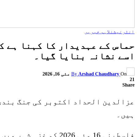
انٹرنیشنل
اہم خبریں
حماس کے عہدیدار کا کہنا ہے ک
اسے نشانہ بنایا گیا۔
On
Arshad Chaudhary
By
مئی 16, 2026
21
Share
عزالدین الحداد اکتوبر کی جنگ بندی 
ہیں۔
فلسطینی 16 مئی 2026