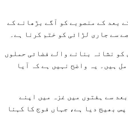
ے بعد کے منصوبے کو آگے بڑھانے کے
ے سے جاری لڑائی کو ختم کرنا ہے۔
 کو نشانہ بنانے والے فضائی حملوں
مل ہیں۔ یہ واضح نہیں ہے کہ آیا
عد سے ہفتوں میں غزہ میں اپنے
پس بھیج دیا ہے، جہاں فوج کا کہنا