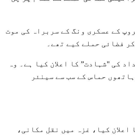
وپ کے عسکری ونگ کے سربراہ کی موت
کر فضائی حملے کیے تھے۔
د کی "شہادت” کا اعلان کیا ہے۔ وہ
ہاتھوں حماس کے سب سے سینئر
اعلان کیا، غزہ میں نقل مکانی،