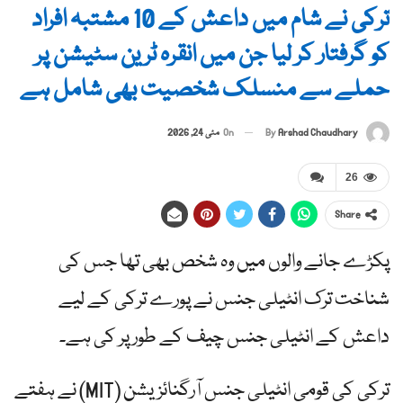
ترکی نے شام میں داعش کے 10 مشتبہ افراد
کو گرفتار کر لیا جن میں انقرہ ٹرین سٹیشن پر
حملے سے منسلک شخصیت بھی شامل ہے
By
Arshad Chaudhary
On
مئی 24, 2026
26
Share
پکڑے جانے والوں میں وہ شخص بھی تھا جس کی
شناخت ترک انٹیلی جنس نے پورے ترکی کے لیے
داعش کے انٹیلی جنس چیف کے طور پر کی ہے۔
ترکی کی قومی انٹیلی جنس آرگنائزیشن (MIT) نے ہفتے