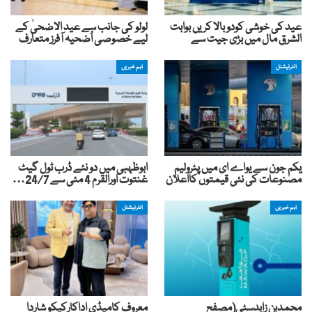
عید کی خوشی کودوبالا کریں بوابت
لولو کی جانب سے عید الاضحیٰ کے
الشرق مال میں بڑی جیت سے
لیے خصوصی اُضحیہ آفرز متعارف
انٹرنیشنل
اہم خبریں
یکم جون سے یواے ای میں پٹرولیم
ابوظہبی میں دو نئے ڈرب ٹول گیٹ
مصنوعات کی نئی قیمتوں کااعلان
غنتوت اورالقرم 4 مئی سے 24/7…
اہم خبریں
انٹرنیشنل
محمدبن زایدسٹی(مصفح
معروف کامیڈی اداکارکیکو شاردا