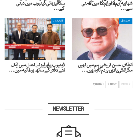
شہابیہ)ایم9 اورایم12میں 6مئی
سکائیز بائی ڈینیوب میں دبئی
سے…
کے…
انٹرنیشنل
انٹرنیشنل
الطاف حسن قریشی ہم میں نہیں
ڈینیوب پراپرٹیز نے لندن میں ایک
مگرانکی یادیں ہر دم تازہ رہیں…
نئے دفتر کے ساتھ برطانیہ میں…
PREV
NEXT
1 کا 2,820
NEWSLETTER