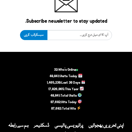
Subscribe newsletter to stay updated.
سبسکرائب کریں
32
Who's Online:
48,841
Visits Today:
1,465,230
Last 30 Days:
17,826,965
This Year:
48,841
Total Visits:
97,682
Hits Today:
97,682
Total Hits:
اپنی تحریریں بھجوائیں
پرائیویسی پالیسی
ڈسکلیمر
ہم سے رابطہ