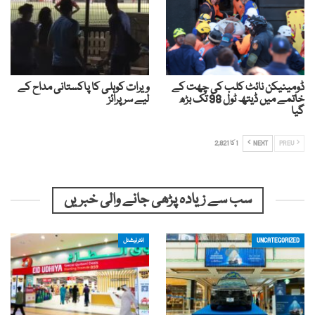
ڈومینیکن نائٹ کلب کی چھت کے
ویرات کوہلی کا پاکستانی مداح کے
خاتمے میں ڈیتھ ٹول 98 تک بڑھ
لیے سرپرائز
گیا
PREV
NEXT
1 کا 2,821
سب سے زیادہ پڑھی جانے والی خبریں
UNCATEGORIZED
انٹرنیشنل