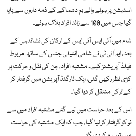
اسٹیشن پر ہونے والے بم دھماکے کے ذمہ داروں سے پایا
گیا جس میں 100 سے زائد افراد ہلاک ہوئے۔
شام میں آئی ایس آئی ایس کے ارکان کی نشاندہی کے
بعد، ایم آئی ٹی نے شامی انٹیلی جنس کے ساتھ مربوط
فیلڈ آپریشنز کیے۔ مشتبہ افراد، جن کی نقل و حرکت پر
کڑی نظر رکھی گئی، ایک ٹارگٹڈ آپریشن میں گرفتار کر
کے ترکی منتقل کر دیا گیا۔
اس کے بعد حراست میں لیے گئے مشتبہ افراد میں سے
نو کو گرفتار کر لیا گیا، جب کہ ایک مشتبہ کی حراست
میں توسیع کر دی گئی۔