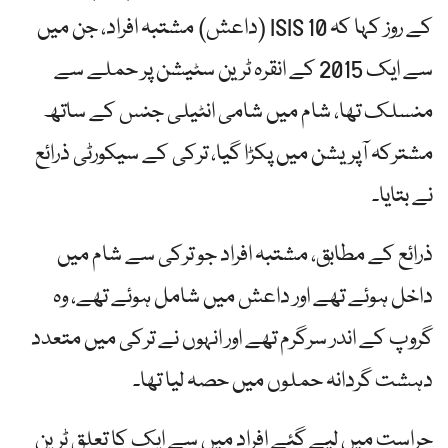
کے روز کہا کہ 10 ISIS (داعش) مشتبہ افراد، جن میں
سے ایک 2015 کے انقرہ ٹرین سٹیشن پر حملے سے
منسلک تھا، شام میں شامی انٹیلی جنس کے ساتھ
مشترکہ آپریشن میں پکڑا گیا، ترکی کے سیکورٹی ذرائع
نے بتایا۔
ذرائع کے مطابق، مشتبہ افراد جو ترکی سے شام میں
داخل ہوئے تھے اور داعش میں شامل ہوئے تھے، وہ
گروپ کے اندر سرگرم تھے اور انہوں نے ترکی میں متعدد
دہشت گردانہ حملوں میں حصہ لیا تھا۔
حراست میں لیے گئے افراد میں سے ایک کا تعلق ٹرین