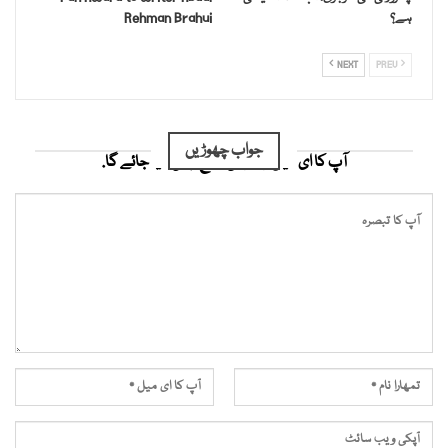
ہے؟
Rehman Brahui
NEXT
PREV
جواب چھوڑیں
آپ کا ای میل ایڈریس شائع نہیں کیا جائے گا.