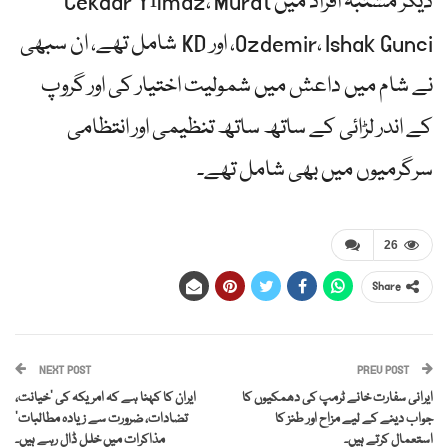
دیگر مشتبہ افراد میں Cekdar Yılmaz، Murat
Ozdemir، Ishak Gunci، اور KD شامل تھے، ان سبھی
نے شام میں داعش میں شمولیت اختیار کی اور گروپ
کے اندر لڑائی کے ساتھ ساتھ تنظیمی اور انتظامی
سرگرمیوں میں بھی شامل تھے۔
26
Share
NEXT POST
PREV POST
ایرانی سفارت خانے ٹرمپ کی دھمکیوں کا
ایران کا کہنا ہے کہ امریکہ کی ‘خیانت،
جواب دینے کے لیے مزاح اور طنز کا
تضادات، ضرورت سے زیادہ مطالبات’
استعمال کرتے ہیں۔
مذاکرات میں خلل ڈال رہے ہیں۔