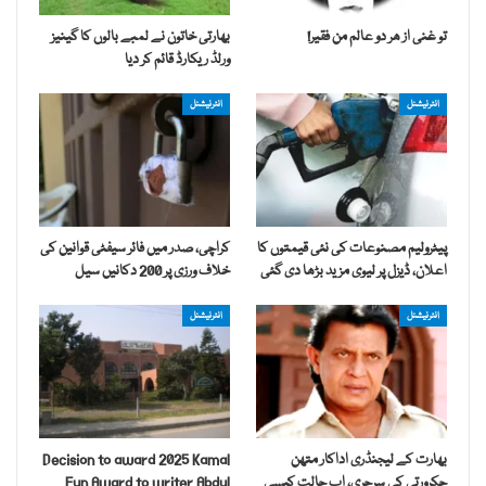
تو غنی از ھر دو عالم من فقیر!
بھارتی خاتون نے لمبے بالوں کا گینیز
ورلڈ ریکارڈ قائم کر دیا
انٹرنیشنل
انٹرنیشنل
پیٹرولیم مصنوعات کی نئی قیمتوں کا
کراچی، صدر میں فائر سیفٹی قوانین کی
اعلان، ڈیزل پر لیوی مزید بڑھا دی گئی
خلاف ورزی پر 200 دکانیں سیل
انٹرنیشنل
انٹرنیشنل
بھارت کے لیجنڈری اداکار متھن
Decision to award 2025 Kamal
چکرورتی کی سرجری، اب حالت کیسی
Fun Award to writer Abdul