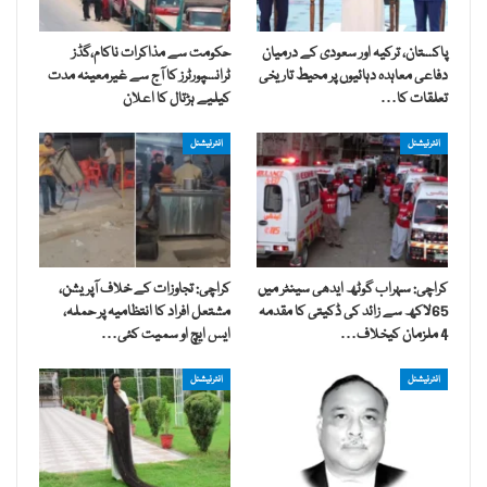
پاکستان، ترکیہ اور سعودی کے درمیان
حکومت سے مذاکرات ناکام،گڈز
دفاعی معاہدہ دہائیوں پر محیط تاریخی
ٹرانسپورٹرز کا آج سے غیرمعینہ مدت
تعلقات کا…
کیلیے ہڑتال کا اعلان
انٹرنیشنل
انٹرنیشنل
کراچی: سہراب گوٹھ ایدھی سینٹر میں
کراچی: تجاوزات کے خلاف آپریشن،
65لاکھ سے زائد کی ڈکیتی کا مقدمہ
مشتعل افراد کا انتظامیہ پر حملہ،
4 ملزمان کیخلاف…
ایس ایچ او سمیت کئی…
انٹرنیشنل
انٹرنیشنل