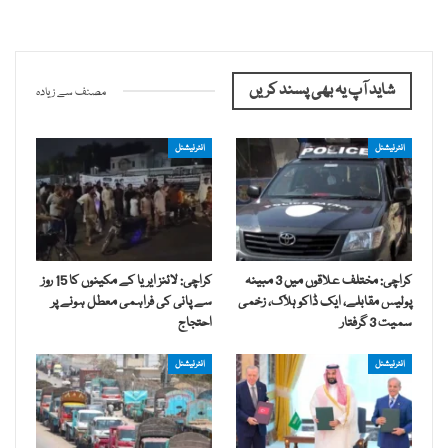
شاید آپ یہ بھی پسند کریں
مصنف سے زیادہ
انٹرنیشنل
انٹرنیشنل
کراچی: مختلف علاقوں میں 3 مبینہ
کراچی: لائنز ایریا کے مکینوں کا 15 روز
پولیس مقابلے، ایک ڈاکو ہلاک، زخمی
سے پانی کی فراہمی معطل ہونے پر
سمیت 3 گرفتار
احتجاج
انٹرنیشنل
انٹرنیشنل