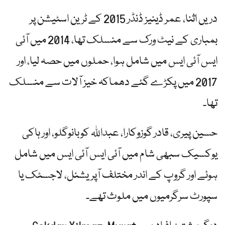
دریں اثنا، عمر ڈینیز ڈنڈر 2015 کے ٹرین اسٹیشن پر
بمباری کے نیٹ ورک سے منسلک تھا، 2014 میں آئی
ایس آئی ایس میں شامل ہوا، حملوں میں حصہ لیا، اور
2017 میں پکڑے گئے دھماکہ خیز آلات سے منسلک
تھا۔
حسین پیری، قادر گوزوکارا، عبداللہ کوبانوگلو، اور ہاکی
یوکسیک سبھی شام میں آئی ایس آئی ایس میں شامل
ہوئے اور گروپ کے اندر مختلف آپریشنل، لاجسٹک یا
سپورٹ سرگرمیوں میں ملوث تھے۔