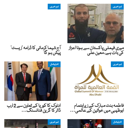
اہم خبریں
اہم خبریں
میری فیملی پاکستان سے ہونا اعزاز
آج شیما کرمانی کا ڈرامہ ’زیست‘
کی بات ہے، معین علی
پیش ہو گا
اہم خبریں
انٹرنیشنل
فاطمہ بنت مبارک کے زیراہتمام
ادنوک کا کوریا کے تعاون سے 2 ارب
ابوظہبی میں خواتین کے عالمی…
ڈالر کا گرین فنانسنگ…
انٹرنیشنل
اہم خبریں