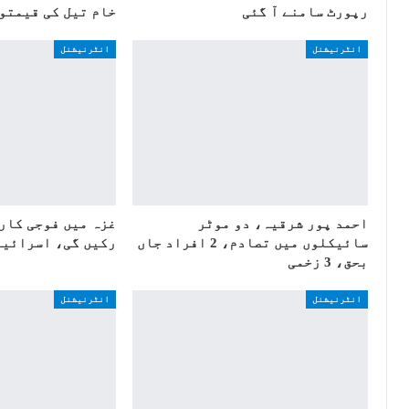
رپورٹ سامنے آ گئی
خام تیل کی قیمتو
انٹرنیشنل
انٹرنیشنل
احمد پور شرقیہ، دو موٹر
غزہ میں فوجی کار
سائیکلوں میں تصادم، 2 افراد جاں
رکیں گی، اسرائیل
بحق، 3 زخمی
انٹرنیشنل
انٹرنیشنل