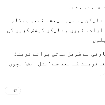
 چاہتی ہوں۔
ے لیکن یہ میرا پیشہ نہیں ہوگا،
ارادہ نہیں ہے لیکن کوشش کروں گی
یلوں
ارٹی نے طویل مدتی بوائے فرینڈ
ائرمنٹ کے بعد سے ‘لٹل ایش’ بچوں
۔
67