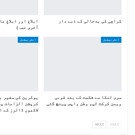
کراچی کی بدحالی کے ذمے دار
ابلاغ اور ابلاغِ ع
آخری حصہ)
انٹرنیشنل
انٹرنیشنل
سری لنکا سے شکست کے بعد قومی
یوکرین کی سفیر ب
ویمن کرکٹ ٹیم وطن واپس پہنچ گئی
کرپشن الزامات پر
لاکھوں ڈالرز کے ا
NEXT
PREV