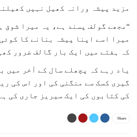
مزید پیشہ ورانہ کھیل نہیں کھیلنا
“مجھے گولف پسند ہے، یہ میرا شوق ہ
میرا اسے اپنا پیشہ بنانے کا کوئی 
کہ ہفتے میں ایک بار گالف ضرور کھ
یاد رہے کہ پچھلے سال کے آخر میں ب
گیری کسک سے منگنی کی اور اس کی ریٹ
کی کتابوں کی ایک سیریز جاری کی ہے
Share