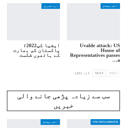
انٹرنیشنل
اہم خبریں
Uvalde attack: US
ایشیا کپ2022؛
House of
پاکستان کو بھارت
Representatives passes
کے ہاتھوں شکست
a…
PREV
NEXT
1 کا 2,815
سب سے زیادہ پڑھی جانے والی
خبریں
UNCATEGORIZED
انٹرنیشنل