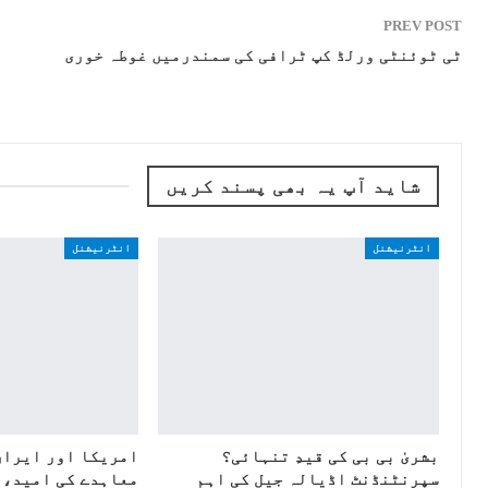
PREV POST
ٹی ٹوئنٹی ورلڈ کپ ٹرافی کی سمندرمیں غوطہ خوری
شاید آپ یہ بھی پسند کریں
انٹرنیشنل
انٹرنیشنل
بشریٰ بی بی کی قیدِ تنہائی؟
امریکا اور ایران
سپرنٹنڈنٹ اڈیالہ جیل کی اہم
معاہدے کی امید، 