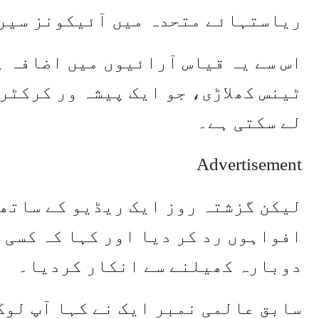
ریاستہائے متحدہ میں آئیکونز سیر
اس سے یہ قیاس آرائیوں میں اضافہ ہ
ٹینس کھلاڑی، جو ایک پیشہ ور کرکٹر
لے سکتی ہے۔
Advertisement
لیکن گزشتہ روز ایک ریڈیو کے ساتھ 
افواہوں رد کر دیا اور کہا کہ کسی 
دوبارہ کھیلنے سے انکار کردیا۔
سابق عالمی نمبر ایک نے کہا آپ لوگ