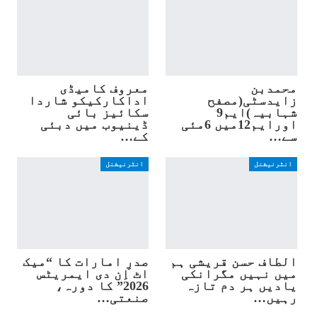
محمدبن
معروف کامیڈی
زایدسٹی(مصفح
اداکارکیکو شاردا
شہابیہ)ایم9
سکائیز بائی
اورایم12میں 6مئی
ڈینیوب میں دبئی
سے…
کے…
انٹرنیشنل
انٹرنیشنل
الطاف حسن قریشی ہم
صدرِ امارات کا “میک
میں نہیں مگرانکی
اٹ اِن دی ایمریٹس
یادیں ہر دم تازہ
2026” کا دورہ،
رہیں…
صنعتی…