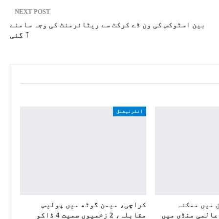
NEXT POST
بین اسٹوکس کی ون ڈے کرکٹ سے ریٹائرمنٹ کی وجہ سامنے
آ گئی
انٹرنیشنل
 میں ممکنہ
کراچی، میمن گوٹھ میں پولیس
عالمی منڈی میں
مقابلہ، 2 زخمیوں سمیت 4 ڈاکو