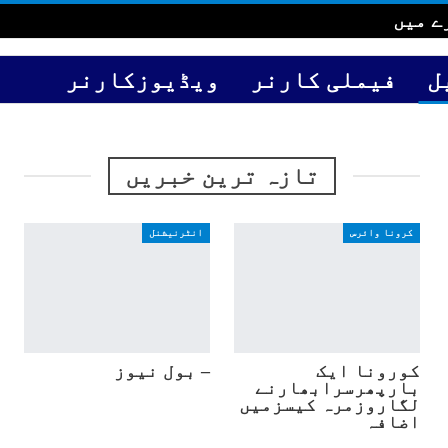
ے میں
ل
فیملی کارنر
ویڈیوزکارنر
تازہ ترین خبریں
کرونا وائرس
انٹرنیشنل
کورونا ایک
– بول نیوز
بارپھرسرابھارنے
لگاروزمرہ کیسزمیں
اضافہ