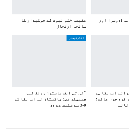
امہ (دوسرا اور
عقیدہ ختم نبوت کے چوکیدار کا
سانحہ ارتحال
انٹرنیشنل
رائے امریکا پر
آئی ٹی ایف ماسٹرز ورلڈ ٹیم
 فرد جرم عائد؛
چیمپئن شپ: پاکستان نے امریکا کو
ثاثے
0-3 سے شکست دے دی