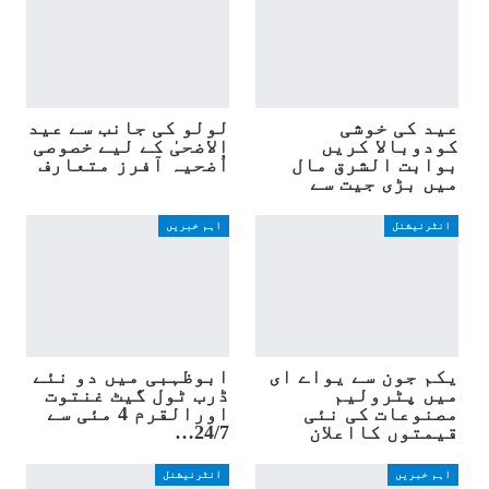
عید کی خوشی
لولو کی جانب سے عید
کودوبالا کریں
الاضحیٰ کے لیے خصوصی
بوابت الشرق مال
اُضحیہ آفرز متعارف
میں بڑی جیت سے
انٹرنیشنل
اہم خبریں
یکم جون سے یواے ای
ابوظہبی میں دو نئے
میں پٹرولیم
ڈرب ٹول گیٹ غنتوت
مصنوعات کی نئی
اورالقرم 4 مئی سے
قیمتوں کااعلان
24/7…
اہم خبریں
انٹرنیشنل