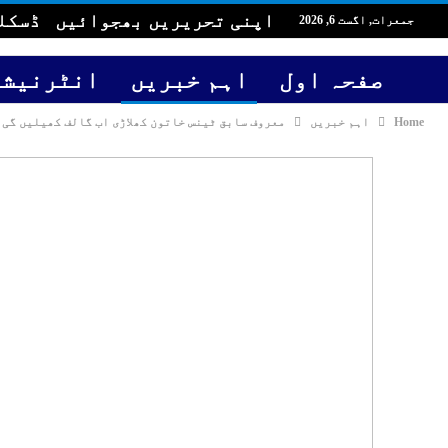
اپنی تحریریں بھجوائیں
ڈسکل
جمعرات, اگست 6, 2026
صفحہ اول
اہم خبریں
انٹرنیشن
Home
اہم خبریں
معروف سابق ٹینس خاتون کھلاڑی اب گالف کھیلیں گی