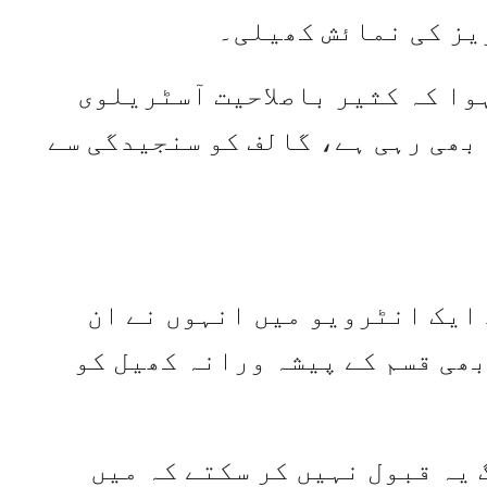
یز کی نمائش کھیلی۔
وا کہ کثیر باصلاحیت آسٹریلوی
 بھی رہی ہے، گالف کو سنجیدگی سے
ایک انٹرویو میں انہوں نے ان
بھی قسم کے پیشہ ورانہ کھیل کو
 یہ قبول نہیں کر سکتے کہ میں