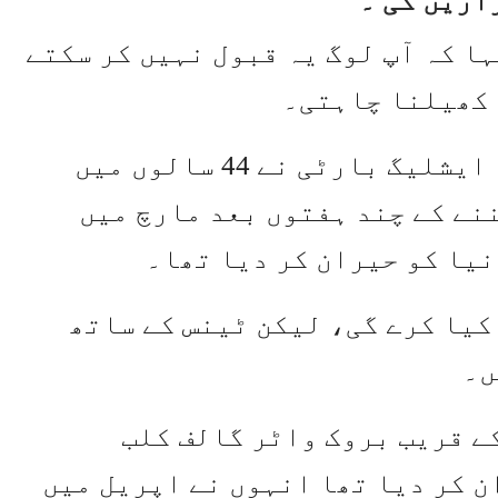
اریں گی ۔
ہا کہ آپ لوگ یہ قبول نہیں کر سکتے
 کھیلنا چاہتی۔
تین بار کی گرینڈ سلم فاتح 25 سالہ ایشلیگ بارٹی نے 44 سالوں میں
نے کے چند ہفتوں بعد مارچ میں
یا کو حیران کر دیا تھا۔
 کیا کرے گی، لیکن ٹینس کے ساتھ
ں۔
2 میں برسبین کے قریب بروک واٹر گالف کلب
ن کر دیا تھا انہوں نے اپریل میں