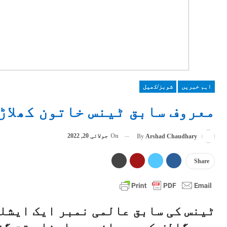
اہم خبریں
شوبز/کھیل
معروف سابق ٹینس خاتون کھلاڑ
On
جولائی 20, 2022
By
Arshad Chaudhary
Share
ٹینس کی سابق عالمی نمبر ایک ایشل