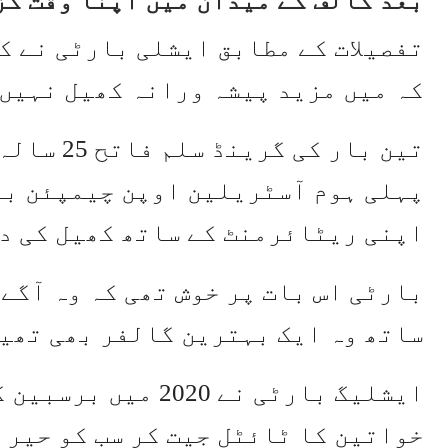
بعد گالف کے میدان میں اپنا وقت گز
تفصیلات کے مطابق ایشلی بارٹی نے ک
کہ میں مزید پیشہ ورانہ کھیل نہیں
پہلی ہوم آسٹریلین اوپن چیمپئن بن
اپنی ریٹائرمنٹ کے ساتھ کھیل کی دن
بارٹی اس بات پر خوش تھی کہ وہ آگے
ساتھ وہ ایک بہترین گالفر بھی تھی
ایشلیگ بارٹی نے 020
خواتین کا ٹائٹل جیت کر سب کو حیرا