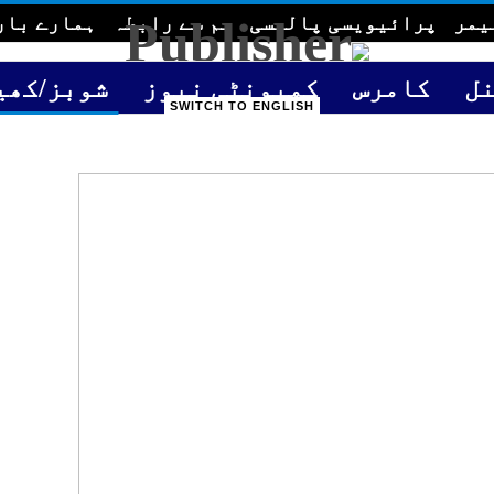
یمر
پرائیویسی پالیسی
ہم سے رابطہ
ہمارے بار
ل
کامرس
کمیونٹی نیوز
شوبز/کھی
SWITCH TO ENGLISH
GULF TIME