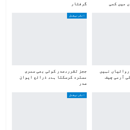
ں میں کمی
گرفتار
انٹرنیشنل
روائیاں نہیں
ججز تقرر،صدر کوئی بھی سمری
ی آرمی چیف
مسترد کرسکتا ہے، ذرائع ایوان
صدر
انٹرنیشنل