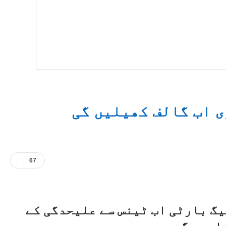
ی اب گالف کھیلیں گی
67
یگ بارٹی اب ٹینس سے علیحدگی کے