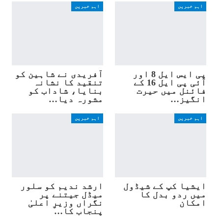
اہم خبریں
اہم خبریں
پی ایس ایل 8 اور
آفریدی نے شاہین کو
آئی پی ایل 16 کے
تنقید کا نشانہ
فائنل میں حیرت
بنایا، شاداب کو
انگیز…
مشورہ دیا…
اہم خبریں
اہم خبریں
ایشیا کپ کے شیڈول
ارشد ندیم کو سلور
میں ردو بدل کا
میڈل جیتنے پر
امکان
نگراں وزیرِ اعلیٰ
پنجاب کا…