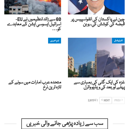
چین نے پاکستان کی انفواسپیس پر
60 سے زائد تنظیموں نے EU-
قبضہ کی کوشش کی، روبن
اسرائیل ایسوسی ایشن کے معاہدے
کو…
انٹرنیشنل
اہم خبریں
غزہ کی ایک گلی کی بمباری سے
متحدہ عرب امارات میں سونے کے
پہلے اور بعد کی ویڈیو وائرل
تازہ ترین نرخ
PREV
NEXT
1 کا 2,815
سب سے زیادہ پڑھی جانے والی خبریں