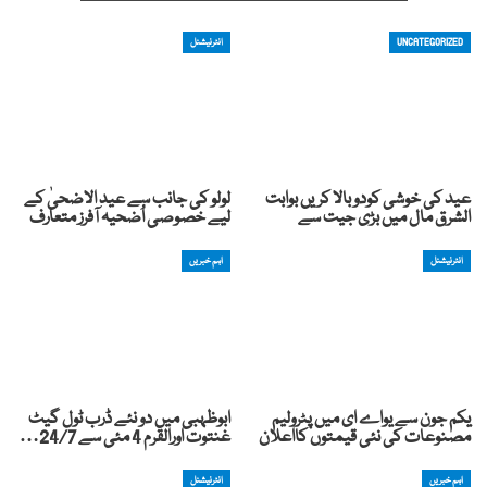
UNCATEGORIZED
انٹرنیشنل
عید کی خوشی کودوبالا کریں بوابت
لولو کی جانب سے عید الاضحیٰ کے
الشرق مال میں بڑی جیت سے
لیے خصوصی اُضحیہ آفرز متعارف
انٹرنیشنل
اہم خبریں
یکم جون سے یواے ای میں پٹرولیم
ابوظہبی میں دو نئے ڈرب ٹول گیٹ
مصنوعات کی نئی قیمتوں کااعلان
غنتوت اورالقرم 4 مئی سے 24/7…
اہم خبریں
انٹرنیشنل