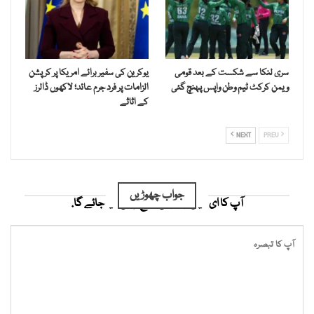
سری لنکا سے شکست کے بعد قومی
یوکرین کی سفیر برائے امریکا پر کرپشن
ویمن کرکٹ ٹیم وطن واپس پہنچ گئی
الزامات پر فرد جرم عائد؛ لاکھوں ڈالرز
کے اثاثے
NEXT
PREV
جواب چھوڑیں
آپ کا ای میل ایڈریس شائع نہیں کیا جائے گا.