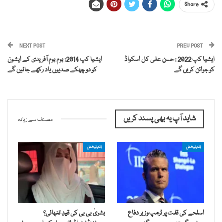
Share
NEXT POST
PREV POST
ایشیا کپ 2022 : حسن علی کل اسکواڈ
ایشیا کپ 2014: بوم بوم آفریدی کے ایشون
کو جوائن کریں گے
کو دو چھکے صدیوں یاد رکھے جائیں گے
شاید آپ یہ بھی پسند کریں
مصنف سے زیادہ
انٹرنیشنل
انٹرنیشنل
اسلحے کی قلت پر ٹرمپ وزیر دفاع
بشریٰ بی بی کی قیدِ تنہائی؟