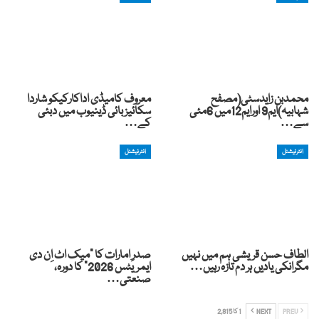
محمدبن زایدسٹی(مصفح
معروف کامیڈی اداکارکیکو شاردا
شہابیہ)ایم9 اورایم12میں 6مئی
سکائیز بائی ڈینیوب میں دبئی
سے…
کے…
انٹرنیشنل
انٹرنیشنل
الطاف حسن قریشی ہم میں نہیں
صدرِ امارات کا “میک اٹ اِن دی
مگرانکی یادیں ہر دم تازہ رہیں…
ایمریٹس 2026” کا دورہ،
صنعتی…
PREV
NEXT
1 کا 2,815