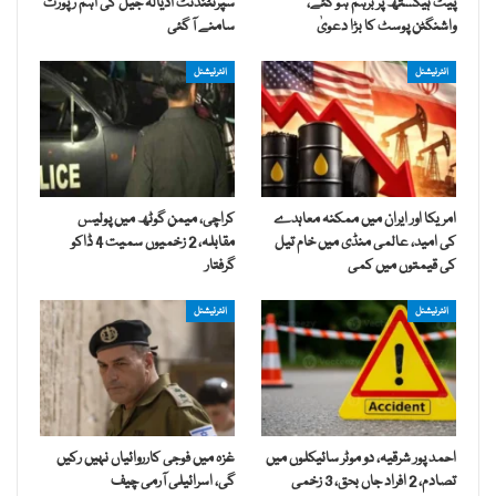
پیٹ ہیگستھ پر برہم ہو گئے،
سپرنٹنڈنٹ اڈیالہ جیل کی اہم رپورٹ
واشنگٹن پوسٹ کا بڑا دعویٰ
سامنے آ گئی
انٹرنیشنل
انٹرنیشنل
امریکا اور ایران میں ممکنہ معاہدے
کراچی، میمن گوٹھ میں پولیس
کی امید، عالمی منڈی میں خام تیل
مقابلہ، 2 زخمیوں سمیت 4 ڈاکو
کی قیمتوں میں کمی
گرفتار
انٹرنیشنل
انٹرنیشنل
احمد پور شرقیہ، دو موٹر سائیکلوں میں
غزہ میں فوجی کارروائیاں نہیں رکیں
تصادم، 2 افراد جاں بحق، 3 زخمی
گی، اسرائیلی آرمی چیف