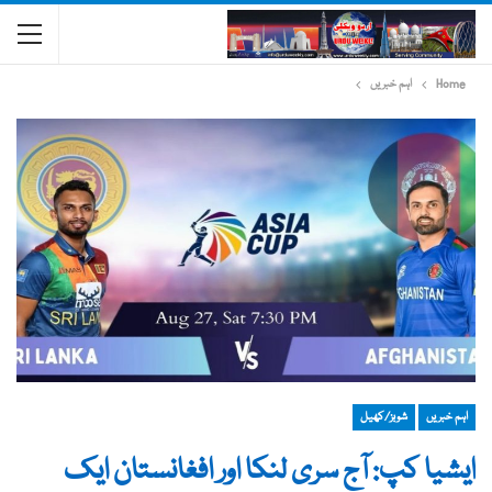
Home
اہم خبریں
اہم خبریں
شوبز/کھیل
ایشیا کپ: آج سری لنکا اور افغانستان ایک