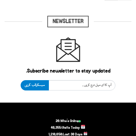
NEWSLETTER
Subscribe newsletter to stay updated.
سبسکرائب کریں
26
Who's Online:
40,355
Visits Today:
1,210,650
Last 30 Days: