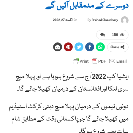
دوسرے کے مدمقابل آئیں گے
By
Arshad Chaudhary
On
اگست 27, 2022
159
Share
ایشیا کپ 2022 آج سے شروع ہورہا ہے اور پہلا میچ
سری لنکا اور افغانستان کے درمیان کھیلا جائے گا۔
دونوں ٹیموں کے درمیان پہلا میچ دبئی کرکٹ اسٹیڈیم
میں کھیلا جائے گا جو پاکستانی وقت کے مطابق شام
سات بجے شروع ہو گا۔