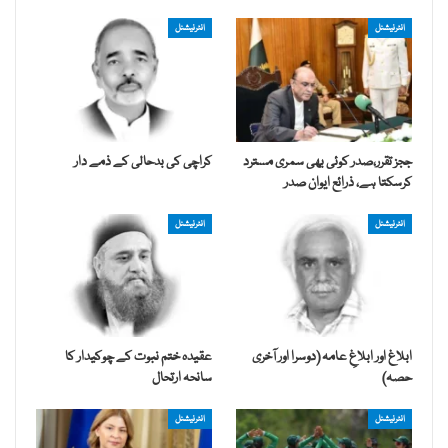
انٹرنیشنل
انٹرنیشنل
ججز تقرر،صدر کوئی بھی سمری مسترد
کراچی کی بدحالی کے ذمے دار
کرسکتا ہے، ذرائع ایوان صدر
انٹرنیشنل
انٹرنیشنل
ابلاغ اور ابلاغِ عامہ (دوسرا اور آخری
عقیدہ ختم نبوت کے چوکیدار کا
حصہ)
سانحہ ارتحال
انٹرنیشنل
انٹرنیشنل