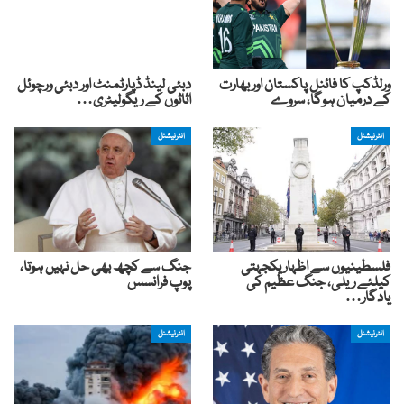
ورلڈکپ کا فائنل پاکستان اور بھارت
دبئی لینڈ ڈپارٹمنٹ اور دبئی ورچوئل
کے درمیان ہوگا، سروے
اثاثوں کے ریگولیٹری…
انٹرنیشنل
انٹرنیشنل
فلسطینیوں سے اظہار یکجہتی
جنگ سے کچھ بھی حل نہیں ہوتا،
کیلئے ریلی، جنگ عظیم کی
پوپ فرانسس
یادگار…
انٹرنیشنل
انٹرنیشنل