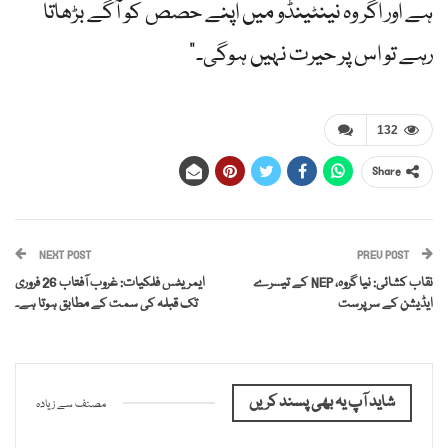
ہے اور اگر وہ نینٹینڈو میں اپنے حصص کو آگے بڑھاتا
رہے تو اس پر حیرت نہیں ہوگی۔”
132
Share
NEXT POST
PREV POST
نقاب کشائی: نیا گروہ، NEP کے تیسرے
ایمریٹس فلکیات: غروب آفتاب 26 فروری
ایڈیشن کے سرپرست
تک قبلہ کی سمت کے مطابق ہوتا ہے۔
شاید آپ یہ بھی پسند کریں
مصنف سے زیادہ