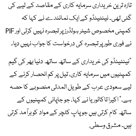
تازہ ترین خریداری سرمایہ کاری کے مقاصد کے لیے کی
گئی تھی۔ نینٹینڈو کے ایک نمائندے نے کہا کہ
کمپنی مخصوص شیئر ہولڈرز پر تبصرہ نہیں کرتی اور PIF
نے فوری طور پر تبصرہ کی درخواست کا جواب نہیں دیا۔
"نینٹینڈو کی خریداری کے ساتھ ساتھ دنیا بھر کی گیم
کمپنیوں میں سرمایہ کاری، تیل پر کم انحصار کرنے کے
لیے سعودی عرب کے طویل المدتی منصوبے کا حصہ
ہے،” اکیرا تاکاٹوریا نے کہا، جو جاپانی کمپنیوں کے
ساتھ کام کرتی ہیں جو پاپ کلچر کے مواد کو برآمد کرتی
ہیں۔ مشرق وسطی.