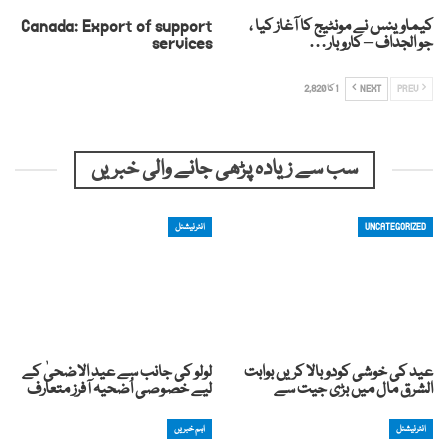
کیماوینس نے مونٹیج کا آغاز کیا ،
Canada: Export of support
جو الجداف – کاروبار…
services
PREV
NEXT
1 کا 2,820
سب سے زیادہ پڑھی جانے والی خبریں
UNCATEGORIZED
انٹرنیشنل
عید کی خوشی کودوبالا کریں بوابت
لولو کی جانب سے عید الاضحیٰ کے
الشرق مال میں بڑی جیت سے
لیے خصوصی اُضحیہ آفرز متعارف
انٹرنیشنل
اہم خبریں