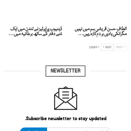
الطاف حسن قریشی ہم میں نہیں
ڈینیوب پراپرٹیز نے لندن میں ایک
مگرانکی یادیں ہر دم تازہ رہیں…
نئے دفتر کے ساتھ برطانیہ میں…
PREV
NEXT
1 کا 2,820
NEWSLETTER
Subscribe newsletter to stay updated.