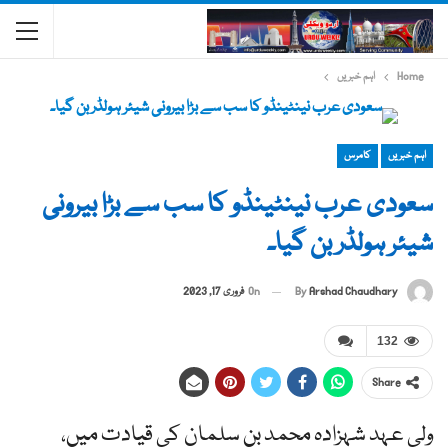
Home
اہم خبریں
اہم خبریں
کامرس
سعودی عرب نینٹینڈو کا سب سے بڑا بیرونی
شیئر ہولڈر بن گیا۔
By
Arshad Chaudhary
On
فروری 17, 2023
132
Share
ولی عہد شہزادہ محمد بن سلمان کی قیادت میں،