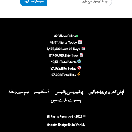
سبسکرائب کریں
32
Who's Online:
48,511
Visits Today:
1,455,330
Last 30 Days:
17,706,515
This Year:
48,511
Total Visits:
97,022
Hits Today:
97,022
Total Hits:
اپنی تحریریں بھجوائیں
پرائیویسی پالیسی
ڈسکلیمر
ہم سے رابطہ
ہمارے بارے میں
© 2020 - All Rights Reserved.
Website Design:
Urdu Weekly