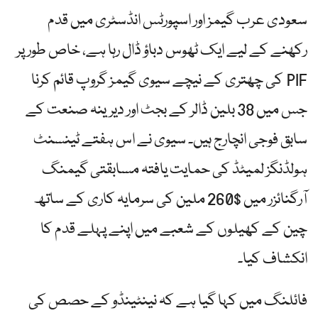
سعودی عرب گیمز اور اسپورٹس انڈسٹری میں قدم
رکھنے کے لیے ایک ٹھوس دباؤ ڈال رہا ہے، خاص طور پر
PIF کی چھتری کے نیچے سیوی گیمز گروپ قائم کرنا
جس میں 38 بلین ڈالر کے بجٹ اور دیرینہ صنعت کے
سابق فوجی انچارج ہیں۔ سیوی نے اس ہفتے ٹینسنٹ
ہولڈنگز لمیٹڈ کی حمایت یافتہ مسابقتی گیمنگ
آرگنائزر میں $260 ملین کی سرمایہ کاری کے ساتھ
چین کے کھیلوں کے شعبے میں اپنے پہلے قدم کا
انکشاف کیا۔
فائلنگ میں کہا گیا ہے کہ نینٹینڈو کے حصص کی