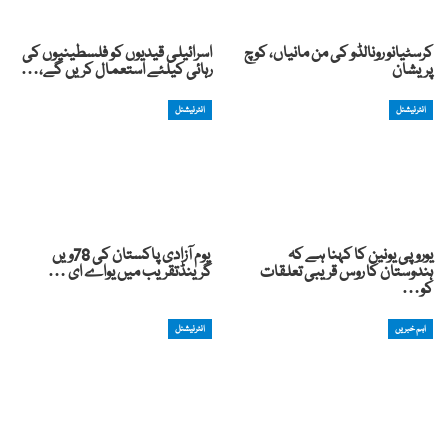
کرسٹیانو رونالڈو کی من مانیاں، کوچ
اسرائیلی قیدیوں کو فلسطینیوں کی
پریشان
رہائی کیلئے استعمال کریں گے،…
انٹرنیشنل
انٹرنیشنل
یوروپی یونین کا کہنا ہے کہ
یوم آزادی پاکستان کی 78ویں
ہندوستان کا روس قریبی تعلقات
گرینڈتقریب میں یواے ای …
کو…
اہم خبریں
انٹرنیشنل