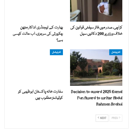
کراچی، صدر میں فائر سیفٹی قوانین کی
بھارت کے لیجنڈری اداکار متھن
خلاف ورزی پر 200 دکانیں سیل
چکرورتی کی سرجری، اب حالت کیسی
ہے؟
انٹرنیشنل
انٹرنیشنل
Decision to award 2025 Kamal
سفارت خانہ پاکستان ابوظہبی کو
Fun Award to writer Abdul
کوٹیشنز مطلوب ہیں
Rehman Brahui
NEXT
PREV