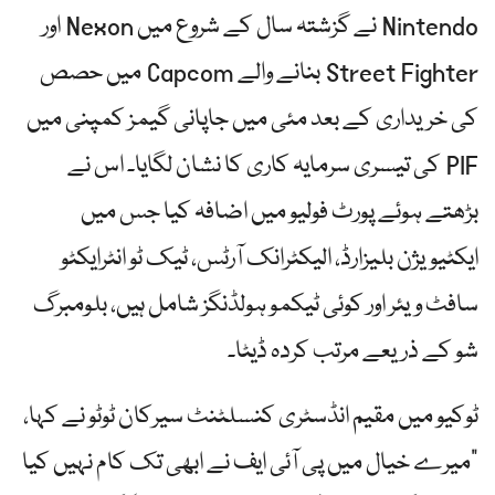
Nintendo نے گزشتہ سال کے شروع میں Nexon اور
Street Fighter بنانے والے Capcom میں حصص
کی خریداری کے بعد مئی میں جاپانی گیمز کمپنی میں
PIF کی تیسری سرمایہ کاری کا نشان لگایا۔ اس نے
بڑھتے ہوئے پورٹ فولیو میں اضافہ کیا جس میں
ایکٹیویژن بلیزارڈ، الیکٹرانک آرٹس، ٹیک ٹو انٹرایکٹو
سافٹ ویئر اور کوئی ٹیکمو ہولڈنگز شامل ہیں، بلومبرگ
شو کے ذریعے مرتب کردہ ڈیٹا۔
ٹوکیو میں مقیم انڈسٹری کنسلٹنٹ سیرکان ٹوٹو نے کہا،
"میرے خیال میں پی آئی ایف نے ابھی تک کام نہیں کیا