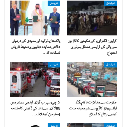
انٹرنیشنل
انٹرنیشنل
کراچی: لائنز ایریا کے مکینوں کا 15 روز
پاکستان، ترکیہ اور سعودی کے درمیان
سے پانی کی فراہمی معطل ہونے پر
دفاعی معاہدہ دہائیوں پر محیط تاریخی
احتجاج
تعلقات کا…
انٹرنیشنل
انٹرنیشنل
حکومت سے مذاکرات ناکام،گڈز
کراچی: سہراب گوٹھ ایدھی سینٹر میں
ٹرانسپورٹرز کا آج سے غیرمعینہ مدت
65لاکھ سے زائد کی ڈکیتی کا مقدمہ
کیلیے ہڑتال کا اعلان
4 ملزمان کیخلاف…
انٹرنیشنل
انٹرنیشنل