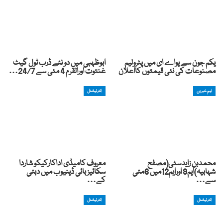
یکم جون سے یواے ای میں پٹرولیم
ابوظہبی میں دو نئے ڈرب ٹول گیٹ
مصنوعات کی نئی قیمتوں کااعلان
غنتوت اورالقرم 4 مئی سے 24/7…
اہم خبریں
انٹرنیشنل
محمدبن زایدسٹی(مصفح
معروف کامیڈی اداکارکیکو شاردا
شہابیہ)ایم9 اورایم12میں 6مئی
سکائیز بائی ڈینیوب میں دبئی
سے…
کے…
انٹرنیشنل
انٹرنیشنل