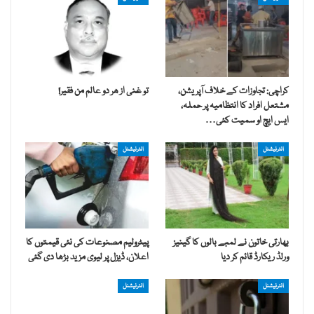
کراچی: تجاوزات کے خلاف آپریشن،
تو غنی از ھر دو عالم من فقیر!
مشتعل افراد کا انتظامیہ پر حملہ،
ایس ایچ او سمیت کئی…
انٹرنیشنل
انٹرنیشنل
بھارتی خاتون نے لمبے بالوں کا گینیز
پیٹرولیم مصنوعات کی نئی قیمتوں کا
ورلڈ ریکارڈ قائم کر دیا
اعلان، ڈیزل پر لیوی مزید بڑھا دی گئی
انٹرنیشنل
انٹرنیشنل