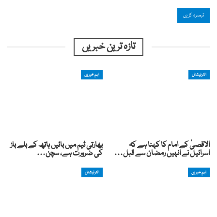
تازہ ترین خبریں
انٹرنیشنل
اہم خبریں
الاقصیٰ کے امام کا کہنا ہے کہ
بھارتی ٹیم میں بائیں ہاتھ کے بلے باز
اسرائیل نے انہیں رمضان سے قبل…
کی ضرورت ہے، سچن…
اہم خبریں
انٹرنیشنل