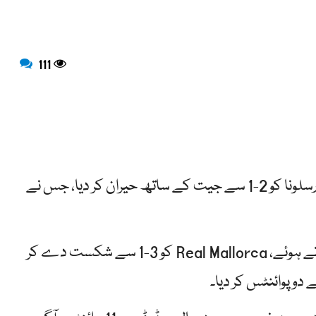
111
Rayo Vallecano نے بدھ کے روز لا لیگا کے نامور لیڈر بارسلونا کو 2-1 سے جیت کے ساتھ حیران کر دیا، جس نے
Atletico Madrid نے اپنی 120 ویں سالگرہ کا جشن مناتے ہوئے، Real Mallorca کو 3-1 سے شکست دے کر
دو پوائنٹس کر دیا۔