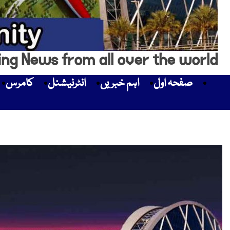
ing News from all over the world
صفحہ اول
اہم خبریں
انٹرنیشنل
کامرس