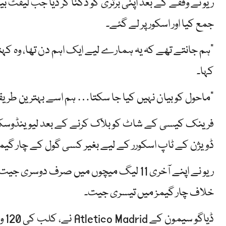
ریو نے وقفے کے بعد اپنی برتری کو دگنا کر دیا جب لیفٹ ب
جمع کیا اور اسکور پر لے گئے۔
"ہم جانتے تھے کہ یہ ہمارے لیے ایک اہم دن تھا، وہ کہتے
کہا۔
"ماحول کو بیان نہیں کیا جا سکتا… ہم اسے بہترین طریق
فرینک کیسی کے شاٹ کو بلاک کرنے کے بعد لیوینڈوسکی ن
ڈویژن کے ٹاپ اسکورر کے لیے بغیر کسی گول کے چار گیمز 
ریو نے اپنے آخری 11 لیگ میچوں میں صرف دوسری
خلاف چار گیمز میں تیسری جیت۔