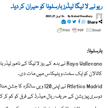
ریو نے لا لیگا لیڈرز بارسلونا کو حیران کر دیا۔
Arshad Chaudhary
By
On
اپریل 27, 2023
Share
بارسلونا:
کاتالان کو ایک سخت ویلیکاس میں مات دی۔
دوسری پوزیشن کے حریف ریال میڈرڈ کے فرق کو کم کر کے 