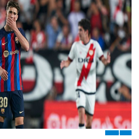
اہم خبریں
شوبز/کھیل