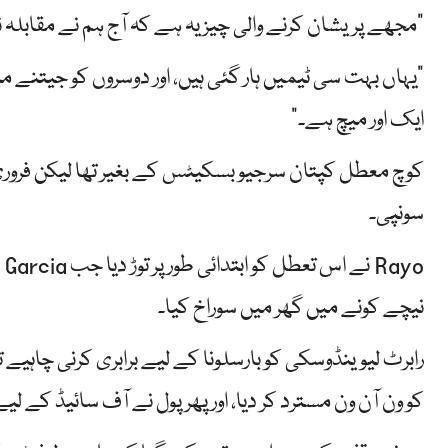
"مجھے پریشان کرنے والی چیز یہ ہے کہ آج ہم نے مقابل
"یہاں بہت سی ٹیمیں ہار گئی ہیں، اور دوسروں کو جیتنے
ایک اور میچ ہے۔”
کوچ معطل کپتان سرجیو بسکیٹس کے بغیر تھا لیکن فرور
سونپی۔
نیچے کونے میں گھر میں سوراخ کیا۔
رابرٹ لیوینڈوسکی کو بارسلونا کے لیے برابری کرنی چاہیے 
کو ون آن ون مسترد کر دیا، اور پھر پول نے آف سائیڈ کے لی