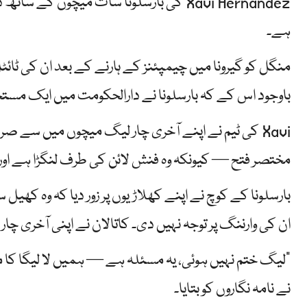
ہے۔
منگل کو گیرونا میں چیمپئنز کے ہارنے کے بعد ان کی ٹائٹ
باوجود اس کے کہ بارسلونا نے دارالحکومت میں ایک مس
مختصر فتح — کیونکہ وہ فنش لائن کی طرف لنگڑا ہے اور 2019 کے بعد پہلا ٹائٹل
بارسلونا کے کوچ نے اپنے کھلاڑیوں پر زور دیا کہ وہ کھی
ان کی وارننگ پر توجہ نہیں دی۔ کاتالان نے اپنی آخری چا
"لیگ ختم نہیں ہوئی، یہ مسئلہ ہے — ہمیں لا لیگا کا
نے نامہ نگاروں کو بتایا۔