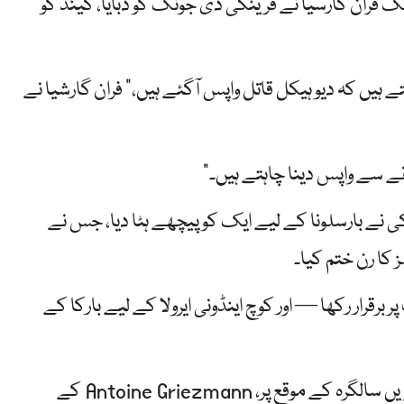
یک فران گارسیا نے فرینکی ڈی جونگ کو دبایا، گیند کو
 ہیں کہ دیو ہیکل قاتل واپس آگئے ہیں،” فران گارشیا نے
ے سے واپس دینا چاہتے ہیں۔”
ے بارسلونا کے لیے ایک کو پیچھے ہٹا دیا، جس نے
کا رن ختم کیا۔
 جیت پر برقرار رکھا — اور کوچ اینڈونی ایرولا کے لیے بارکا کے
ڈیاگو سیمون کے Atletico Madrid نے، کلب کی 120 ویں سالگرہ کے موقع پر، Antoine Griezmann کے