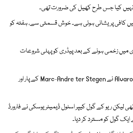
ہ نہیں کیا جس طرح کھیل کی ضرورت تھی۔
 میں کافی پریشانی ہوئی ہے۔ خوش قسمتی سے، ہفتہ کو
ی میں زخمی ہونے کے بعد پیڈری کو پہلی شروعات
Rayo نے اس تعطل کو ابتدائی طور پر توڑ دیا جب Alvaro Garcia نے Marc-Andre ter Stegen کے پار اور
تھی لیکن ریو کے گول کیپر اسٹول ڈیمیٹریوسکی نے فارورڈ
ے ایک گول کو مسترد کر دیا۔