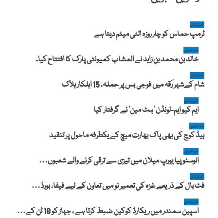
انٹرنیشنل
ٹرمپ حماس کو چار روزہ الٹی میٹم دیتا ہے
اہم خبریں
خالد بن محمد بن زاید نے المشاب کمیونٹی پارک کا افتتاح کیا۔
انٹرنیشنل
شام کےشہر رَقہ میں فوجی بس پر حملہ، 15 اہلکار ہلاک
انٹرنیشنل
ایم کیو ایم-لونڈن ‘ہٹ مین’ نے گرفتار کیا
اہم خبریں
ہیڈ کوچ کی بھی پاک بھارت میچ کے یکطرفہ ماحول پر تنقید
اہم خبریں
انوسٹوپیا یورپ میلان میں تیزی سے ترقی کرنے والے شعبوں…
انٹرنیشنل
فٹ بال کے ذریعے غزہ کی تعمیر نو میں تعاون کے لیے فیفا، بورڈ…
انٹرنیشنل
اسپین سمندر میں ریکارڈ کوکین ضبط کرتا ہے ، جہاز کو 10 ٹن کے…