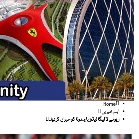
Home
اہم خبریں
ریو نے لا لیگا لیڈرز بارسلونا کو حیران کر دیا۔