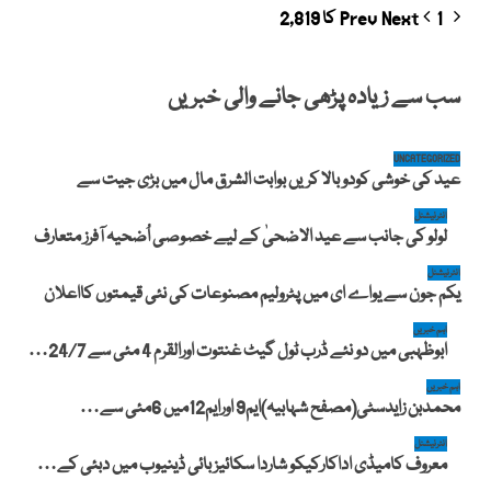
Prev
1 کا 2,819
Next
سب سے زیادہ پڑھی جانے والی خبریں
UNCATEGORIZED
عید کی خوشی کودوبالا کریں بوابت الشرق مال میں بڑی جیت سے
انٹرنیشنل
لولو کی جانب سے عید الاضحیٰ کے لیے خصوصی اُضحیہ آفرز متعارف
انٹرنیشنل
یکم جون سے یواے ای میں پٹرولیم مصنوعات کی نئی قیمتوں کااعلان
اہم خبریں
ابوظہبی میں دو نئے ڈرب ٹول گیٹ غنتوت اورالقرم 4 مئی سے 24/7…
اہم خبریں
محمدبن زایدسٹی(مصفح شہابیہ)ایم9 اورایم12میں 6مئی سے…
انٹرنیشنل
معروف کامیڈی اداکارکیکو شاردا سکائیز بائی ڈینیوب میں دبئی کے…