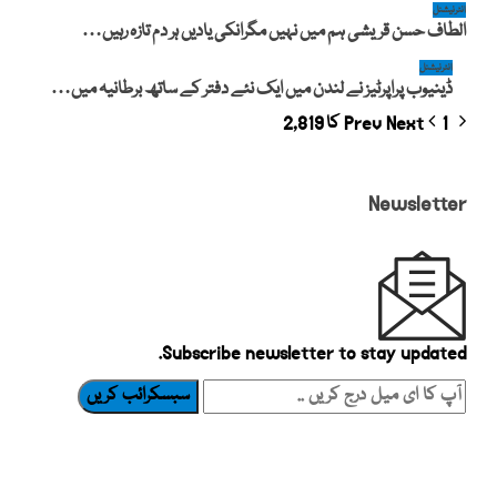
انٹرنیشنل
الطاف حسن قریشی ہم میں نہیں مگرانکی یادیں ہر دم تازہ رہیں…
انٹرنیشنل
ڈینیوب پراپرٹیز نے لندن میں ایک نئے دفتر کے ساتھ برطانیہ میں…
Prev
1 کا 2,819
Next
Newsletter
Subscribe newsletter to stay updated.
سبسکرائب کریں