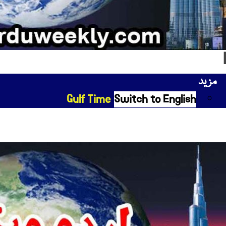
مزید
Gulf Time
Switch to English