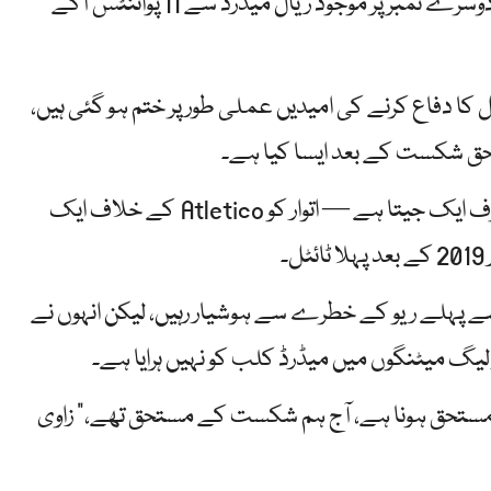
Xavi Hernandez کی بارسلونا سات میچوں کے ساتھ دوسرے نمبر پر موجود ریال میڈرڈ سے 11 پوائنٹس آگے
ل کا دفاع کرنے کی امیدیں عملی طور پر ختم ہو گئی ہیں،
تحق شکست کے بعد ایسا کیا ہے۔
Xavi کی ٹیم نے اپنے آخری چار لیگ میچوں میں سے صرف ایک جیتا ہے — اتوار کو Atletico کے خلاف ایک
۔
ل سے پہلے ریو کے خطرے سے ہوشیار رہیں، لیکن انہوں نے
ر لیگ میٹنگوں میں میڈرڈ کلب کو نہیں ہرایا ہے۔
 مستحق ہونا ہے، آج ہم شکست کے مستحق تھے،” زاوی