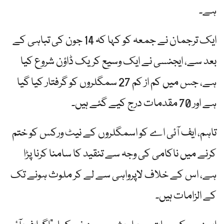
ہے۔
ایک ترجمان نے جمعہ کو کہا کہ 14 جون کی تباہی کے
بعد سے، ایجنسی نے ایک وسیع کریک ڈاؤن شروع کیا
ہے، جس میں کم از کم 27 سمگلروں کو گرفتار کیا گیا
ہے اور 70 مقدمات درج کیے گئے ہیں۔
تاہم، ایف آئی اے کو اسمگلروں کے نیٹ ورکس کو ختم
کرنے میں ناکامی کی وجہ سے تنقید کا سامنا کرنا پڑا
ہے، اس کے خلاف لاپرواہی سے لے کر ملوث ہونے تک
کے الزامات ہیں۔