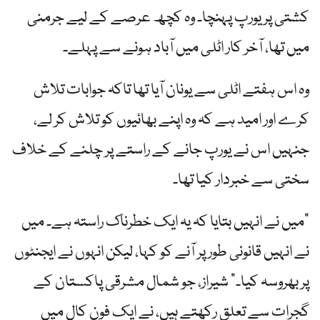
کشتی پر یورپ پہنچا۔ وہ کچھ عرصے کے لیے جرمنی
میں تھا، آخر کار اٹلی میں آباد ہونے سے پہلے۔
وہ اس ہفتے اٹلی سے یونان آیا تھا تاکہ جوابات تلاش
کرے اور امید ہے کہ وہ اپنے بھائیوں کو تلاش کر لے،
جنہیں اس نے یورپ جانے کے راستے پر چلنے کے خلاف
سختی سے خبردار کیا تھا۔
"میں نے انہیں بتایا کہ یہ ایک خطرناک راستہ ہے۔ میں
نے انہیں قانونی طور پر آنے کو کہا، لیکن انہوں نے ایجنٹوں
پر بھروسہ کیا۔” شیراز، جو شمال مشرقی پاکستان کے
گجرات سے تعلق رکھتے ہیں، نے ایک فون کال میں