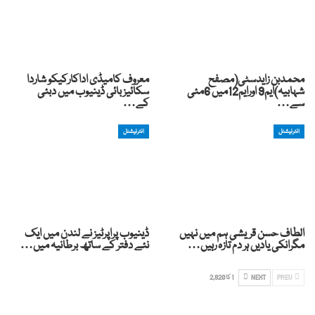
محمدبن زایدسٹی(مصفح
معروف کامیڈی اداکارکیکو شاردا
شہابیہ)ایم9 اورایم12میں 6مئی
سکائیز بائی ڈینیوب میں دبئی
سے…
کے…
انٹرنیشنل
انٹرنیشنل
الطاف حسن قریشی ہم میں نہیں
ڈینیوب پراپرٹیز نے لندن میں ایک
مگرانکی یادیں ہر دم تازہ رہیں…
نئے دفتر کے ساتھ برطانیہ میں…
PREV
NEXT
1 کا 2,820