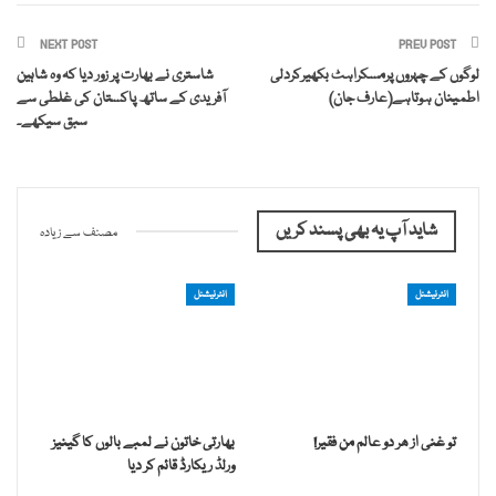
NEXT POST
PREV POST
لوگوں کے چہروں پرمسکراہٹ بکھیرکردلی
شاستری نے بھارت پر زور دیا کہ وہ شاہین
اطمینان ہوتاہے(عارف جان)
آفریدی کے ساتھ پاکستان کی غلطی سے
سبق سیکھے۔
شاید آپ یہ بھی پسند کریں
مصنف سے زیادہ
انٹرنیشنل
انٹرنیشنل
تو غنی از ھر دو عالم من فقیر!
بھارتی خاتون نے لمبے بالوں کا گینیز
ورلڈ ریکارڈ قائم کر دیا