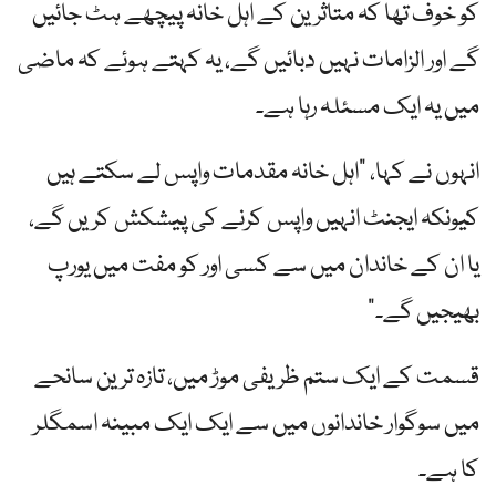
کو خوف تھا کہ متاثرین کے اہل خانہ پیچھے ہٹ جائیں
گے اور الزامات نہیں دبائیں گے، یہ کہتے ہوئے کہ ماضی
میں یہ ایک مسئلہ رہا ہے۔
انہوں نے کہا، "اہل خانہ مقدمات واپس لے سکتے ہیں
کیونکہ ایجنٹ انہیں واپس کرنے کی پیشکش کریں گے،
یا ان کے خاندان میں سے کسی اور کو مفت میں یورپ
بھیجیں گے۔”
قسمت کے ایک ستم ظریفی موڑ میں، تازہ ترین سانحے
میں سوگوار خاندانوں میں سے ایک ایک مبینہ اسمگلر
کا ہے۔