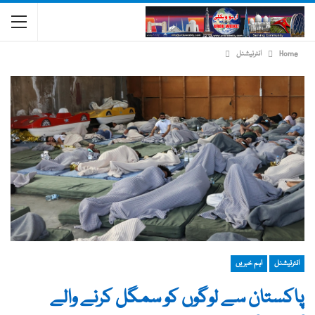
Home
انٹرنیشنل
انٹرنیشنل
اہم خبریں
پاکستان سے لوگوں کو سمگل کرنے والے