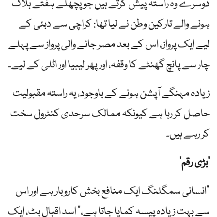
دوسرے وہ راستہ پیش کرتے ہیں جو پچھلے ہفتے ہلاک
ہونے والے تارکین وطن نے لیا تھا: کراچی سے دبئی کے
لیے ایک پرواز، اس کے بعد مصر جانے والی پرواز سے پہلے
چار سے پانچ گھنٹے کا وقفہ، اور پھر لیبیا اور اٹلی کے لیے۔
زیادہ مہنگے آپشن ہونے کے باوجود، یہ راستہ مقبولیت
حاصل کر رہا ہے کیونکہ ممالک سرحدی کنٹرول سخت
کر رہے ہیں۔
‘بڑی رقم’
"انسانی سمگلنگ ایک منافع بخش کاروبار ہے اور اس
سے بہت زیادہ پیسہ کمایا جاتا ہے،” اسد اقبال بٹ، ایک