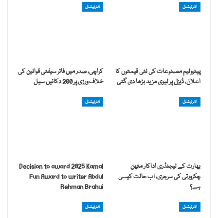
انٹرنیشنل
انٹرنیشنل
پیٹرولیم مصنوعات کی نئی قیمتوں کا
کراچی، صدر میں فائر سیفٹی قوانین کی
اعلان، ڈیزل پر لیوی مزید بڑھا دی گئی
خلاف ورزی پر 200 دکانیں سیل
انٹرنیشنل
انٹرنیشنل
بھارت کے لیجنڈری اداکار متھن
Decision to award 2025 Kamal
چکرورتی کی سرجری، اب حالت کیسی
Fun Award to writer Abdul
ہے؟
Rehman Brahui
انٹرنیشنل
انٹرنیشنل