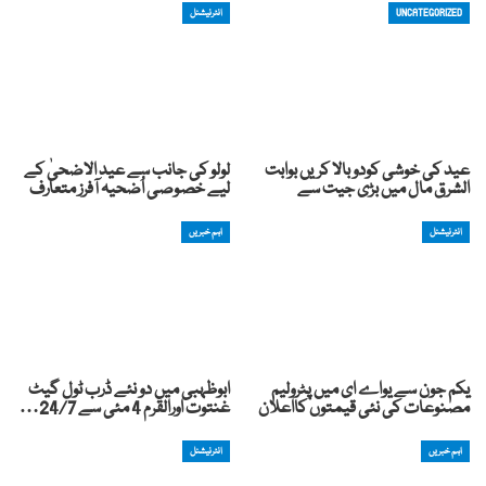
UNCATEGORIZED
انٹرنیشنل
عید کی خوشی کودوبالا کریں بوابت
لولو کی جانب سے عید الاضحیٰ کے
الشرق مال میں بڑی جیت سے
لیے خصوصی اُضحیہ آفرز متعارف
انٹرنیشنل
اہم خبریں
یکم جون سے یواے ای میں پٹرولیم
ابوظہبی میں دو نئے ڈرب ٹول گیٹ
مصنوعات کی نئی قیمتوں کااعلان
غنتوت اورالقرم 4 مئی سے 24/7…
اہم خبریں
انٹرنیشنل