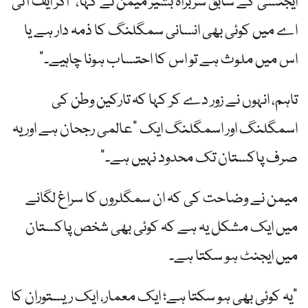
ایجنسی کے سابق سربراہ بشیر میمن نے کہا، "اگر ایف آئی
اے میں کوئی بھی انسانی سمگلنگ کا ذمہ دار ہے یا
اس میں ملوث ہے تو اس کا احتساب ہونا چاہیے۔”
تاہم، انہوں نے زور دے کر کہا کہ تارکین وطن کی
اسمگلنگ اور اسمگلنگ ایک "عالمی رجحان ہے اور یہ
صرف پاکستان تک محدود نہیں ہے۔”
میمن نے وضاحت کی کہ ان سمگلروں کا سراغ لگانے
میں ایک مشکل یہ ہے کہ کوئی بھی شخص پاکستان
میں ایجنٹ ہو سکتا ہے۔
"یہ کوئی بھی ہو سکتا ہے؛ ایک معمار، ایک ریستوران کا