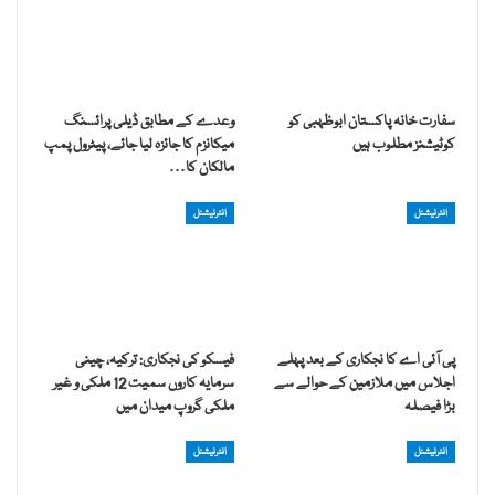
سفارت خانہ پاکستان ابوظہبی کو
وعدے کے مطابق ڈیلی پرائسنگ
کوٹیشنز مطلوب ہیں
میکانزم کا جائزہ لیا جائے، پیٹرول پمپ
مالکان کا…
انٹرنیشنل
انٹرنیشنل
پی آئی اے کا نجکاری کے بعد پہلے
فیسکو کی نجکاری: ترکیہ، چینی
اجلاس میں ملازمین کے حوالے سے
سرمایہ کاروں سمیت 12 ملکی و غیر
بڑا فیصلہ
ملکی گروپ میدان میں
انٹرنیشنل
انٹرنیشنل