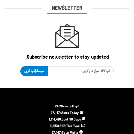
NEWSLETTER
Subscribe newsletter to stay updated.
سبسکرائب کریں
24
Who's Online:
37,147
📅 Visits Today:
1,114,410
📆 Last 30 Days:
13,558,655
📈 This Year:
37,147
🌍 Total Visits: