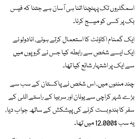
اسمگلروں تک پہنچنا اتنا ہی آسان ہے جتنا کہ فیس
بک پر کسی کو میسج کرنا۔
ایک گمنام اکاؤنٹ کا استعمال کرتے ہوئے، انادولو نے
ایک ایسے شخص سے رابطہ کیا جس نے گروپوں میں
سے ایک پر اشتہار شائع کیا تھا۔
چند منٹوں میں، اس شخص نے پاکستان کے سب سے
بڑے شہر کراچی سے یونان اور سربیا کے راستے اٹلی کے
سفر کا بندوبست کرنے کی پیشکش کے ساتھ جواب دیا،
یہ سب $12,000 میں تھا۔