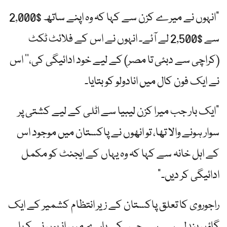
"انہوں نے میرے کزن سے کہا کہ وہ اپنے ساتھ $2,000
سے $2,500 لے آئے۔ انہوں نے اس کے فلائٹ ٹکٹ
(کراچی سے دبئی تا مصر) کے لیے خود ادائیگی کی،‘‘ اس
نے ایک فون کال میں انادولو کو بتایا۔
"ایک بار جب میرا کزن لیبیا سے اٹلی کے لیے کشتی پر
سوار ہونے والا تھا، تو انھوں نے پاکستان میں موجود اس
کے اہل خانہ سے کہا کہ وہ یہاں کے ایجنٹ کو مکمل
ادائیگی کر دیں۔”
راجوروی کا تعلق پاکستان کے زیر انتظام کشمیر کے ایک
گاؤں بندلی سے ہے جس کے بارے میں انہوں نے کہا