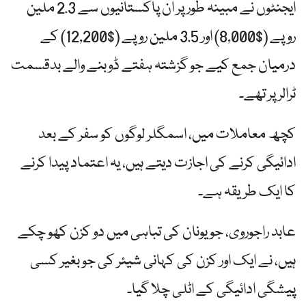
ایجنٹوں نے مبینہ طور پر ان پاکستانیوں سے 2.3 ملین
روپے ($8,000) اور 3.5 ملین روپے ($12,200) کے
درمیان جمع کیے جو گزشتہ ہفتے ڈوبنے والے بدقسمت
ٹرالر پر تھے۔
کچھ معاملات میں، اسمگلر لوگوں کو سفر کے بعد
ادائیگی کرنے کی اجازت دیتے ہیں، یہ اعتماد پیدا کرنے
کا ایک طریقہ ہے۔
عابد راجوروی، جو یونان کی تباہی میں دو کزن کھو چکے
ہیں، نے ایک اور کزن کی کہانی شیئر کی جو بغیر کسی
پیشگی ادائیگی کے اٹلی چلا گیا۔