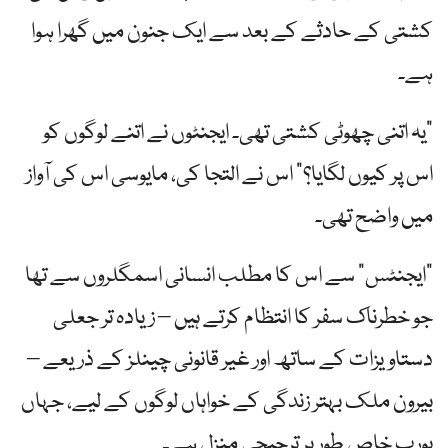
کشتی کے حادثے کے بعد سے ایک جنون میں گھرا ہوا
ہے۔
"یہ اتنی چھوٹی کشتی تھی۔ ایجنٹوں نے اتنے لوگوں کو
اس پر کیوں لگایا؟” اس نے التجا کی، مایوسی اس کی آواز
میں واضح تھی۔
"ایجنٹس” سے اس کا مطلب انسانی اسمگلروں سے تھا
جو خطرناک سفر کا انتظام کرتے ہیں – زیادہ تر جعلی
دستاویزات کے ساتھ اور غیر قانونی چینلز کے ذریعے –
بیرون ملک بہتر زندگی کے خواہاں لوگوں کے لیے، جہاں
یورپ خاص طور پر ترجیحی منزل ہے۔