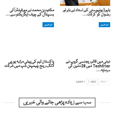
ہارورڈ یونیورسٹی کے استاد نے بابر اور
مکتوم بن محمد نے مورفیلڈز آئی
رضوان کو ‘کرکٹ…
ہسپتال کے چیف ایگزیکٹو سے…
اہم خبریں
اہم خبریں
دبئی میں قائم ریجنسی گروپ نے
پاکستان ٹیم کی پہلی مرتبہ یورپی
Techfriar میں $2 ملین کی
لانگ رینج چیمپئن شپ میں شرکت
سرمایہ…
PREV
NEXT
1 کا 2,820
سب سے زیادہ پڑھی جانے والی خبریں