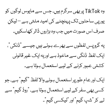
وہ TikTok پر بھی سرگرم ہیں، جس سے مایوس لوگوں کو
یورپی ساحلوں تک پہنچنے کی امید ملتی ہے – لیکن
صرف اس صورت میں جب وہ ہزاروں ڈالر کھاسکیں۔
یہ گروپس لفظوں سے بھرے ہوئے ہیں جیسے "ڈنکی”،
ایک لفظ ڈنگی سے ماخوذ ہے اور یہ ایک غیر قانونی
کشتی عبور کرنے کے لیے استعمال ہوتا ہے۔
ایک اور عام طور پر استعمال ہونے والا لفظ "گیم” ہے، جو
کسی بھی سفر کے لیے استعمال ہوتا ہے، "روڈ گیم” سے
لے کر "شپ گیم” اور "ٹیکسی گیم”۔