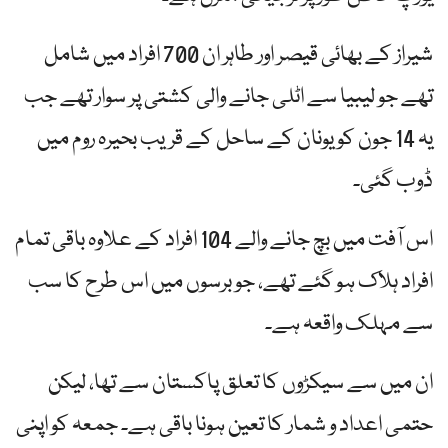
شیراز کے بھائی قیصر اور طاہر ان 700 افراد میں شامل
تھے جو لیبیا سے اٹلی جانے والی کشتی پر سوار تھے جب
یہ 14 جون کو یونان کے ساحل کے قریب بحیرہ روم میں
ڈوب گئی۔
اس آفت میں بچ جانے والے 104 افراد کے علاوہ باقی تمام
افراد ہلاک ہو گئے تھے، جو برسوں میں اس طرح کا سب
سے مہلک واقعہ ہے۔
ان میں سے سیکڑوں کا تعلق پاکستان سے تھا، لیکن
حتمی اعداد و شمار کا تعین ہونا باقی ہے۔ جمعہ کو اپنی