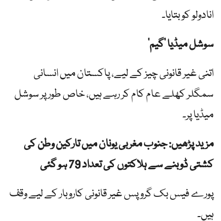
انادولو کو بتایا۔
سوشل میڈیا ‘گیم’
اتنی غیر قانونی چیز کے لیے، پاکستان میں انسانی
سمگلر کھلے عام کام کر رہے ہیں، خاص طور پر سوشل
میڈیا پر۔
مزید پڑھیں: جنوب مغربی یونان میں تارکین وطن کی
کشتی ڈوبنے سے ہلاکتوں کی تعداد 79 ہو گئی
پورے فیس بک گروپس غیر قانونی کاروبار کے لیے وقف
ہیں۔