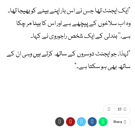
"ایک ایجنٹ تھا جس نے اس بار اپنے بیٹے کو بھیجا تھا۔
وہ اب سلاخوں کے پیچھے ہے اور اس کا بیٹا مر چکا
ہے،‘‘ بندلی کے ایک شخص راجوروی نے کہا۔
"لہذا، جو ایجنٹ دوسروں کے ساتھ کرتے ہیں وہی ان کے
ساتھ بھی ہو سکتا ہے۔”
37
Share