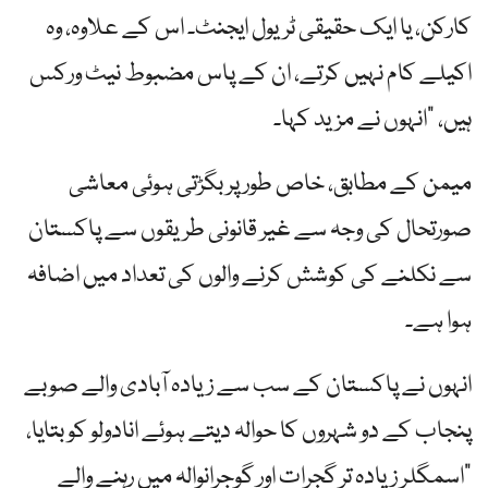
کارکن، یا ایک حقیقی ٹریول ایجنٹ۔ اس کے علاوہ، وہ
اکیلے کام نہیں کرتے، ان کے پاس مضبوط نیٹ ورکس
ہیں، "انہوں نے مزید کہا۔
میمن کے مطابق، خاص طور پر بگڑتی ہوئی معاشی
صورتحال کی وجہ سے غیر قانونی طریقوں سے پاکستان
سے نکلنے کی کوشش کرنے والوں کی تعداد میں اضافہ
ہوا ہے۔
انہوں نے پاکستان کے سب سے زیادہ آبادی والے صوبے
پنجاب کے دو شہروں کا حوالہ دیتے ہوئے انادولو کو بتایا،
"اسمگلر زیادہ تر گجرات اور گوجرانوالہ میں رہنے والے