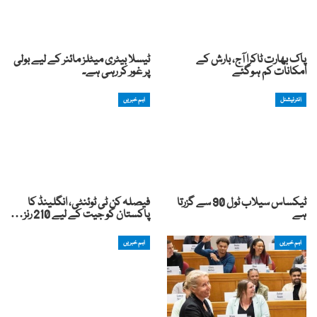
پاک بھارت ٹاکرا آج، بارش کے
ٹیسلا بیٹری میٹلز مائنر کے لیے بولی
امکانات کم ہوگئے
پر غور کر رہی ہے۔
انٹرنیشنل
اہم خبریں
ٹیکساس سیلاب ٹول 90 سے گزرتا
فیصلہ کن ٹی ٹوئنٹی، انگلینڈ کا
ہے
پاکستان کو جیت کے لیے 210 رنز…
اہم خبریں
اہم خبریں