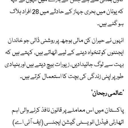
کہ یونان میں بحری جہاز کے حادثے میں 28 افراد ہلاک
ہو گئے ہیں۔
انہوں نے حیران کن مالی بوجھ پر روشنی ڈالی جو خاندان
ایجنٹوں کو تنخواہ دینے کے لیے اٹھاتے ہیں، کہتے ہیں کہ
بہت سے لوگ جائیدادیں، زیورات بیچ دیتے ہیں اور بنیادی
طور پر اپنی زندگی کی بچت کا استعمال کرتے ہیں۔
‘عالمی رجحان’
پاکستان میں اس معاملے پر قانون نافذ کرنے والی اہم
اتھارٹی فیڈرل انویسٹی گیشن ایجنسی (ایف آئی اے)