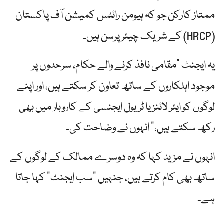
ممتاز کارکن جو کہ ہیومن رائٹس کمیشن آف پاکستان
(HRCP) کے شریک چیئرپرسن ہیں۔
یہ ایجنٹ "مقامی نافذ کرنے والے حکام، سرحدوں پر
موجود اہلکاروں کے ساتھ تعاون کر سکتے ہیں، اور اپنے
لوگوں کو ایئر لائنز یا ٹریول ایجنسی کے کاروبار میں بھی
رکھ سکتے ہیں،” انہوں نے وضاحت کی۔
انہوں نے مزید کہا کہ وہ دوسرے ممالک کے لوگوں کے
ساتھ بھی کام کرتے ہیں، جنہیں "سب ایجنٹ” کہا جاتا
ہے۔