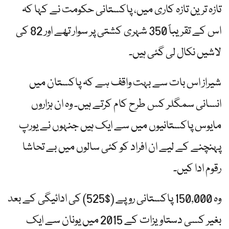
تازہ ترین تازہ کاری میں، پاکستانی حکومت نے کہا کہ
اس کے تقریباً 350 شہری کشتی پر سوار تھے اور 82 کی
لاشیں نکال لی گئی ہیں۔
شیراز اس بات سے بہت واقف ہے کہ پاکستان میں
انسانی سمگلر کس طرح کام کرتے ہیں۔ وہ ان ہزاروں
مایوس پاکستانیوں میں سے ایک ہیں جنہوں نے یورپ
پہنچنے کے لیے ان افراد کو کئی سالوں میں بے تحاشا
رقوم ادا کیں۔
وہ 150,000 پاکستانی روپے ($525) کی ادائیگی کے بعد
بغیر کسی دستاویزات کے 2015 میں یونان سے ایک