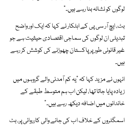
لوگوں کو نشانہ بنا رہے ہیں۔”
بٹ، ایچ آر سی پی کے اہلکار نے کہا کہ ایک اور واضح
تبدیلی ان لوگوں کی سماجی اقتصادی حیثیت ہے جو
غیر قانونی طور پر پاکستان چھوڑنے کی کوشش کر رہے
ہیں۔
انہوں نے مزید کہا کہ "یہ کم آمدنی والے گروہوں میں
زیادہ پایا جاتا تھا، لیکن اب ہم متوسط ​​طبقے کے
خاندانوں میں اضافہ دیکھ رہے ہیں۔”
اسمگلروں کے خلاف اب کی جانے والی کارروائی پر، بٹ