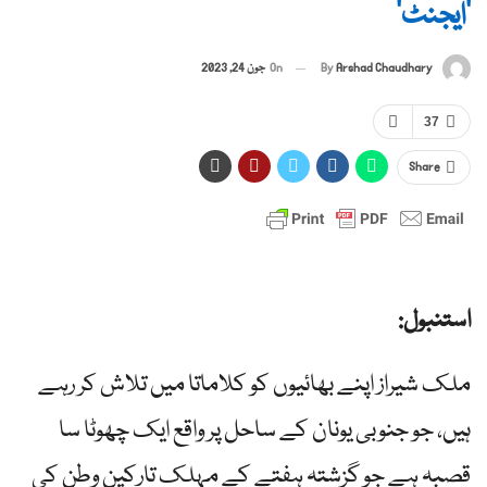
‘ایجنٹ’
By
Arshad Chaudhary
On
جون 24, 2023
37
Share
استنبول:
ملک شیراز اپنے بھائیوں کو کلاماتا میں تلاش کر رہے
ہیں، جو جنوبی یونان کے ساحل پر واقع ایک چھوٹا سا
قصبہ ہے جو گزشتہ ہفتے کے مہلک تارکین وطن کی