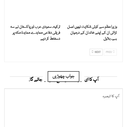
وزیراعظم سے کوئی شکایت نہیں اصل
ترکیہ، سعودی عرب اور پاکستان نے سہ
لڑائی ان کے اپنے خاندان کے درمیان
فریقی دفاعی معاہدے معاہدۂ مکہ پر
ہے، بلاول
دستخط کر دیے
NEXT
PREV
جواب چھوڑیں
آپ کا ای میل ایڈریس شائع نہیں کیا جائے گا.