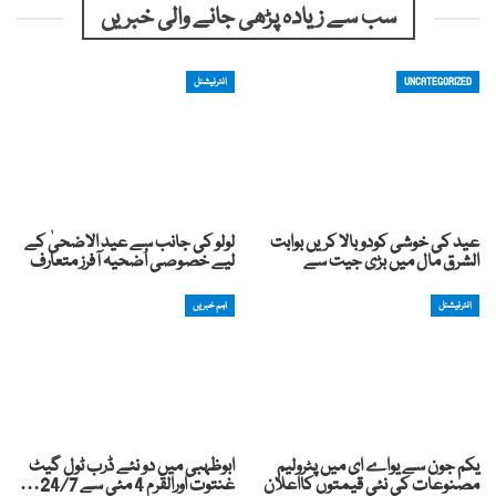
سب سے زیادہ پڑھی جانے والی خبریں
UNCATEGORIZED
انٹرنیشنل
عید کی خوشی کودوبالا کریں بوابت
لولو کی جانب سے عید الاضحیٰ کے
الشرق مال میں بڑی جیت سے
لیے خصوصی اُضحیہ آفرز متعارف
انٹرنیشنل
اہم خبریں
یکم جون سے یواے ای میں پٹرولیم
ابوظہبی میں دو نئے ڈرب ٹول گیٹ
مصنوعات کی نئی قیمتوں کااعلان
غنتوت اورالقرم 4 مئی سے 24/7…