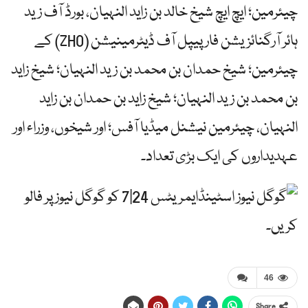
چیئرمین؛ ایچ ایچ شیخ خالد بن زاید النہیان، بورڈ آف زید
ہائر آرگنائزیشن فار پیپل آف ڈیٹرمینیشن (ZHO) کے
چیئرمین؛ شیخ حمدان بن محمد بن زید النہیان؛ شیخ زاید
بن محمد بن زید النہیان؛ شیخ زاید بن حمدان بن زاید
النہیان، چیئرمین نیشنل میڈیا آفس؛ اور شیخوں، وزراء اور
عہدیداروں کی ایک بڑی تعداد۔
ایمریٹس 24|7 کو گوگل نیوز پر فالو
کریں۔
46
Share