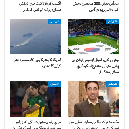
سنگین بحران، 300 صنعتیں بندش
اگست کو راولاکوٹ میں الیکشن
کے دہانے پر پہنچ گئیں
ممکن: چیف الیکشن کمشنر
انٹرنیشنل
انٹرنیشنل
جنوبی کوریا فٹبال ایسوسی ایشن نے
امریکا کا بندرگاہوں کا محاصرہ ختم
پرانے انتہائی متنازع اسکینڈل پر
کرنے کا عندیہ
معافی مانگ لی
انٹرنیشنل
انٹرنیشنل
مکہ مشترکہ دفاعی معاہدہ خطے میں
سی پی ایل: حنین شاہ کی آخری اوور
امن کی تاریخی دستاویز ہے، بلاول
میں شاندار بولنگ بھی ٹیم کو شکست