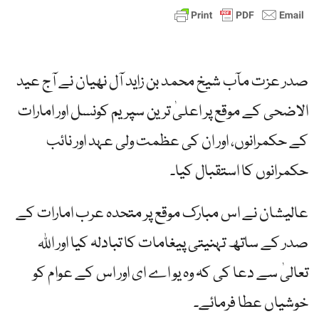
صدر عزت مآب شیخ محمد بن زاید آل نھیان نے آج عید
الاضحی کے موقع پر اعلیٰ ترین سپریم کونسل اور امارات
کے حکمرانوں، اور ان کی عظمت ولی عہد اور نائب
حکمرانوں کا استقبال کیا۔
عالیشان نے اس مبارک موقع پر متحدہ عرب امارات کے
صدر کے ساتھ تہنیتی پیغامات کا تبادلہ کیا اور اللہ
تعالیٰ سے دعا کی کہ وہ یو اے ای اور اس کے عوام کو
خوشیاں عطا فرمائے۔