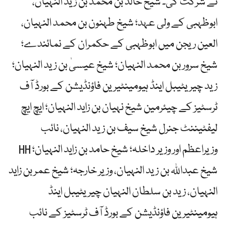
نے شرکت کی۔ شیخ خالد بن محمد بن زید النہیان،
ابوظہبی کے ولی عہد؛ شیخ طہنون بن محمد النہیان،
العین ریجن میں ابوظہبی کے حکمران کے نمائندے؛
شیخ سرور بن محمد النہیان؛ شیخ عیسیٰ بن زید النہیان؛
زید چیریٹیبل اینڈ ہیومینٹیرین فاؤنڈیشن کے بورڈ آف
ٹرسٹیز کے چیئرمین شیخ نہیان بن زاید النہیان؛ ایچ ایچ
لیفٹیننٹ جنرل شیخ سیف بن زید النہیان، نائب
وزیراعظم اور وزیر داخلہ؛ شیخ حامد بن زاید النہیان؛ HH
شیخ عبداللہ بن زید النہیان، وزیر خارجہ؛ شیخ عمر بن زاید
النہیان، زید بن سلطان النہیان چیریٹیبل اینڈ
ہیومینٹیرین فاؤنڈیشن کے بورڈ آف ٹرسٹیز کے نائب