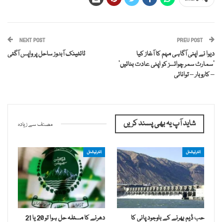
NEXT POST
PREV POST
دیوا نے اپنی آگاہی مہم کا آغاز کیا
ٹائٹینک آبدوز ساحل پر واپس آگئی
‘سمارٹ سمر چوائسز کو اپنی عادت بنائیں’
– کاروبار – توانائی
شاید آپ یہ بھی پسند کریں
مصنف سے زیادہ
انٹرنیشنل
انٹرنیشنل
حب ڈیم بھرنے کے باوجود پانی کا
دھرنے کا مسئلہ حل ہوا تو 20 یا 21