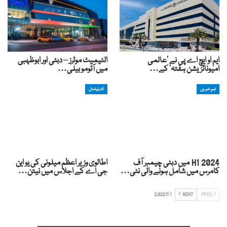
ایم او ایچ اے پی نے ‘عالمی
الٹیمیٹ موٹرز – دبئی اور ابوظہبی
امیونائزیشن ہفتہ’ کے…
میں آٹوموبیلی…
اہم خبریں
انٹرنیشنل
H1 2024 میں دبئی چیمبر آف
اطالوی وزیر اعظم میلونی کی یو این
کامرس میں شامل ہونے والی نئی…
جی اے کے اجلاس میں نیتن…
PREV
NEXT
1 کا 2,822