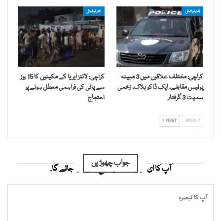
انٹرنیشنل
انٹرنیشنل
کراچی: مختلف علاقوں میں 3 مبینہ
کراچی: لائنز ایریا کے مکینوں کا 15 روز
پولیس مقابلے، ایک ڈاکو ہلاک، زخمی
سے پانی کی فراہمی معطل ہونے پر
سمیت 3 گرفتار
احتجاج
NEXT
PREV
جواب چھوڑیں
آپ کا ای میل ایڈریس شائع نہیں کیا جائے گا.