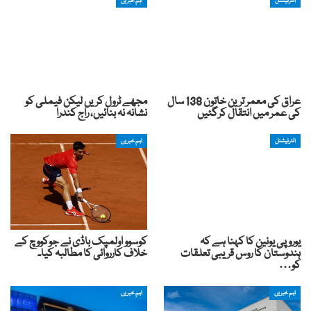
انٹرنیشنل
اہم خبریں
عراق کی معمر ترین خاتون 138 سال
مجھے ٹرول کریں لیکن فیملی کو
کی عمر میں انتقال کرگئیں
نشانہ نہ بنائیں، راج کندرا
انٹرنیشنل
اہم خبریں
یوروپی یونین کا کہنا ہے کہ
کوسوو اولمپک باڈی نے جوکووچ کے
ہندوستان کا روس قریبی تعلقات
خلاف کارروائی کا مطالبہ کیا۔
کو…
اہم خبریں
اہم خبریں