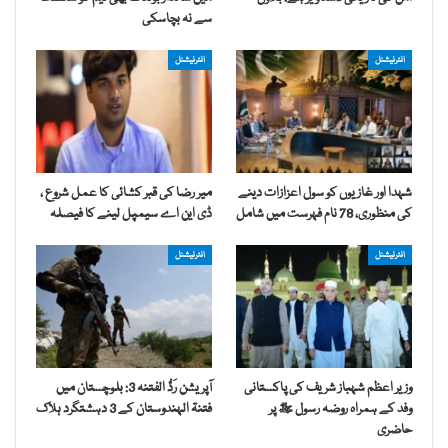
سے نہ بچاسکی
انٹرنیشنل
انٹرنیشنل
شہدا اور غازیوں کو سول اعزازات دینے
میر رضا کی قبر کشائی کا عمل شروع ،
کی منظوری، 78 نام فہرست میں شامل
ڈی این اے سیمپل لینے کا فیصلہ
انٹرنیشنل
انٹرنیشنل
وزیر اعظم شہباز شریف کی پاکستانی
آپریشن رَدُّ الفتنہ 3: بلوچستان میں
وفد کے ہمراہ روضہ رسول ﷺ پر
فتنۃ الہندوستان کے 3 دہشتگرد ہلاک
حاضری