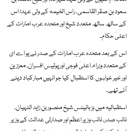
سعود بن صقر القاسمی، راس الخیمہ کے ولی عہد؛ اس
کے ساتھ ساتھ متعدد شیخ اور متحدہ عرب امارات کے
اعلیٰ حکام۔
اس کے بعد متحدہ عرب امارات کے صدر نے یو اے ای
کے متعدد وزراء، اعلیٰ فوجی اور پولیس افسران، معززین
اور خیر خواہوں کا استقبال کیا جو انہیں مبارکباد دینے
آئے تھے۔
استقبالیہ میں ہز ہائینس شیخ منصور بن زاید النہیان،
نائب صدر، نائب وزیر اعظم اور صدارتی عدالت کے وزیر