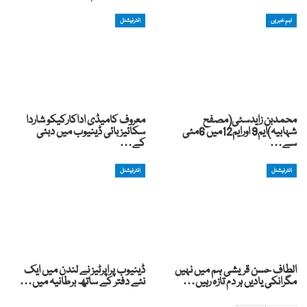
اہم خبریں
انٹرنیشنل
محمدبن زایدسٹی(مصفح
معروف کامیڈی اداکارکیکو شاردا
شہابیہ)ایم9 اورایم12میں 6مئی
سکائیز بائی ڈینیوب میں دبئی
سے…
کے…
انٹرنیشنل
انٹرنیشنل
الطاف حسن قریشی ہم میں نہیں
ڈینیوب پراپرٹیز نے لندن میں ایک
مگرانکی یادیں ہر دم تازہ رہیں…
نئے دفتر کے ساتھ برطانیہ میں…