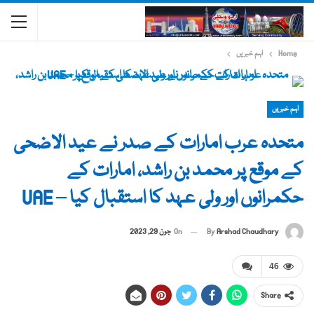
Home
اہم خبریں
اہم خبریں
متحدہ عرب امارات کے صدر نے عید الاضحی
کے موقع پر محمد بن راشد، امارات کے
حکمرانوں اور ولی عہد کا استقبال کیا – UAE
By
Arshad Chaudhary
On
جون 29, 2023
46
Share