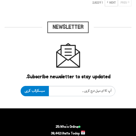
PREV
NEXT
1 کا 2,822
NEWSLETTER
Subscribe newsletter to stay updated.
سبسکرائب کریں
25
Who's Online:
38,442
Visits Today: