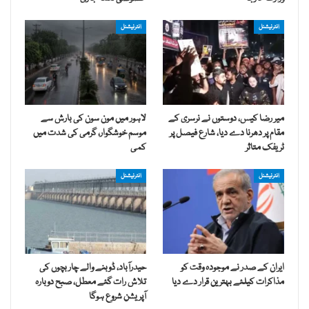
انٹرنیشنل
انٹرنیشنل
میر رضا کیس، دوستوں نے نرسری کے
لاہور میں مون سون کی بارش سے
مقام پر دھرنا دے دیا، شارع فیصل پر
موسم خوشگوار، گرمی کی شدت میں
ٹریفک متاثر
کمی
انٹرنیشنل
انٹرنیشنل
ایران کے صدر نے موجودہ وقت کو
حیدرآباد، ڈوبنے والے چار بچوں کی
مذاکرات کیلئے بہترین قرار دے دیا
تلاش رات گئے معطل، صبح دوبارہ
آپریشن شروع ہوگا