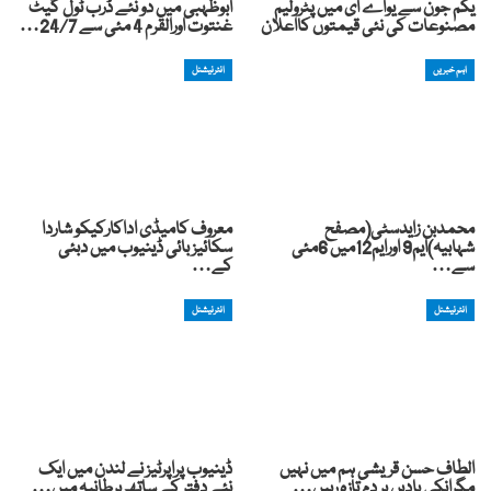
یکم جون سے یواے ای میں پٹرولیم
ابوظہبی میں دو نئے ڈرب ٹول گیٹ
مصنوعات کی نئی قیمتوں کااعلان
غنتوت اورالقرم 4 مئی سے 24/7…
اہم خبریں
انٹرنیشنل
محمدبن زایدسٹی(مصفح
معروف کامیڈی اداکارکیکو شاردا
شہابیہ)ایم9 اورایم12میں 6مئی
سکائیز بائی ڈینیوب میں دبئی
سے…
کے…
انٹرنیشنل
انٹرنیشنل
الطاف حسن قریشی ہم میں نہیں
ڈینیوب پراپرٹیز نے لندن میں ایک
مگرانکی یادیں ہر دم تازہ رہیں…
نئے دفتر کے ساتھ برطانیہ میں…