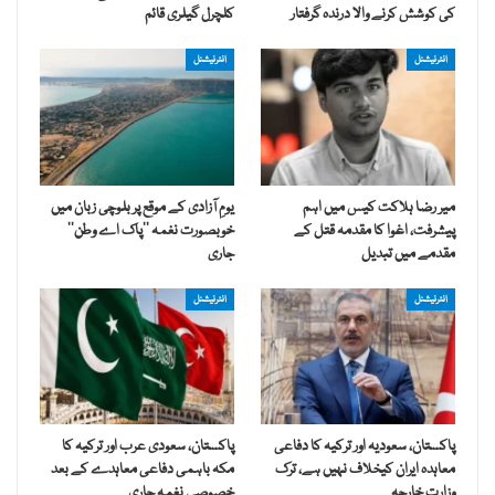
کی کوشش کرنے والا درندہ گرفتار
کلچرل گیلری قائم
انٹرنیشنل
انٹرنیشنل
میر رضا ہلاکت کیس میں اہم
یومِ آزادی کے موقع پر بلوچی زبان میں
پیشرفت، اغوا کا مقدمہ قتل کے
خوبصورت نغمہ ’’پاک اے وطن‘‘
مقدمے میں تبدیل
جاری
انٹرنیشنل
انٹرنیشنل
پاکستان، سعودیہ اور ترکیہ کا دفاعی
پاکستان، سعودی عرب اور ترکیہ کا
معاہدہ ایران کیخلاف نہیں ہے، ترک
مکہ باہمی دفاعی معاہدے کے بعد
وزارت خارجہ
خصوصی نغمہ جاری