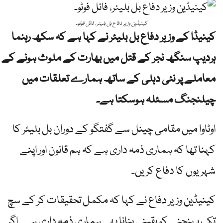
کینیڈین وزیر دفاع بل بلیئر، فائل فوٹو۔
کینیڈا کے وزیر دفاع بل بلیئر نے کہا ہے کہ سکھ رہنما
ہردیپ سنگھ نجر کے قتل میں بھارت کے ملوث ہونے کے
معاملے پر نئی دہلی کے ساتھ ہمارے تعلقات میں
چیلنجنگ مسئلہ ہوسکتا ہے۔
اوٹاوا میں مقامی چینل سے گفتگو کے دوران بل بلیئر کا
کہنا تھا کہ ہماری ذمہ داری ہے کہ ہم قانون اور اپنے
شہریوں کا دفاع کریں۔
کینیڈین وزیر دفاع نے کہا کہ مکمل تحقیقات کر کے سچ
تک پہنچنے کو یقینی بنانا بھی ہماری ذمہ داری ہے۔ اگر