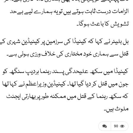
الزامات درست ثابت ہوتے ہیں تو یہ ہمارے لیے بےحد
تشویش کا باعث ہوگا۔
بل بلیئر نے کہا کہ کینیڈا کی سرزمین پر کینیڈین شہری کے
قتل سے ہماری خود مختاری کی خلاف ورزی ہوئی ہے۔
کینیڈا میں سکھ علیحدگی پسند رہنما ہردیپ سنگھ کو
جون میں قتل کر دیا گیا تھا۔ کینیڈین وزیراعظم نے کہا تھا
کہ سکھ رہنما کے قتل میں ممکنہ طور پر بھارتی ایجنٹ
ملوث ہیں۔
90