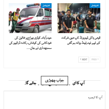
انٹرنیشنل
انٹرنیشنل
قومی ہاکی ٹیم ورلڈ کپ میں شرکت
حیدرآباد، کوٹری بیراج پر خاتون کی
کے لیے نیدرلینڈ روانہ ہو گئی
خودکشی کی کوشش، رکشہ ڈرائیور کی
سمجھداری نے جان…
NEXT
PREV
جواب چھوڑیں
آپ کا ای میل ایڈریس شائع نہیں کیا جائے گا.