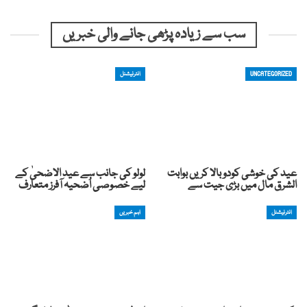
سب سے زیادہ پڑھی جانے والی خبریں
UNCATEGORIZED
انٹرنیشنل
عید کی خوشی کودوبالا کریں بوابت
لولو کی جانب سے عید الاضحیٰ کے
الشرق مال میں بڑی جیت سے
لیے خصوصی اُضحیہ آفرز متعارف
انٹرنیشنل
اہم خبریں