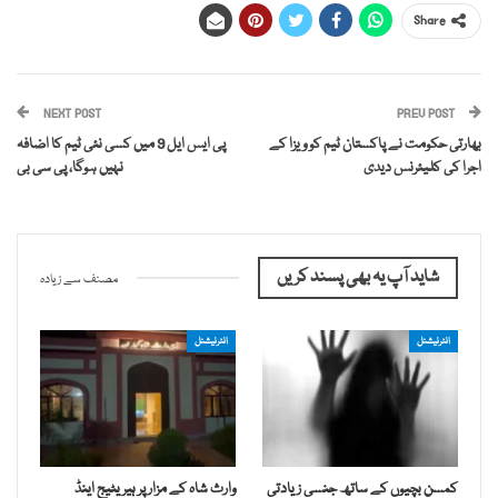
Share
NEXT POST
PREV POST
بھارتی حکومت نے پاکستان ٹیم کو ویزا کے
پی ایس ایل 9 میں کسی نئی ٹیم کا اضافہ
اجرا کی کلیئرنس دیدی
نہیں ہوگا، پی سی بی
شاید آپ یہ بھی پسند کریں
مصنف سے زیادہ
انٹرنیشنل
انٹرنیشنل
کمسن بچیوں کے ساتھ جنسی زیادتی
وارث شاہ کے مزار پر ہیریٹیج اینڈ