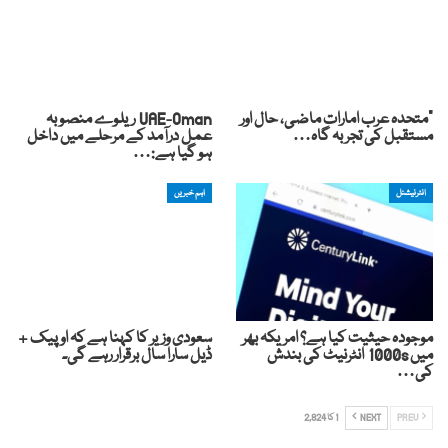
"متحدہ عرب امارات ماضی، حال اور
UAE-Oman ریلوے منصوبہ
مستقبل کی تجربہ گاہ…
عمل درآمد کے مرحلے میں داخل
ہو گیا ہے:…
انٹرنیشنل
اہم خبریں
موجودہ حیثیت کیا ہے؟ امریکہ بھر
سعودی وزیر کا کہنا ہے کہ اوپیک +
میں 1000s انٹرنیٹ کی بندش
ڈیل سارا سال برقرار رہے گی۔
کی…
PREV
NEXT
1 کا 2,824