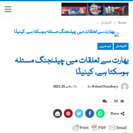
Home
انٹرنیشنل
انٹرنیشنل
اہم خبریں
بھارت سے تعلقات میں چیلنجنگ مسئلہ
ہوسکتا ہے، کینیڈا
By
Arshad Chaudhary
On
ستمبر 25, 2023
90
Share