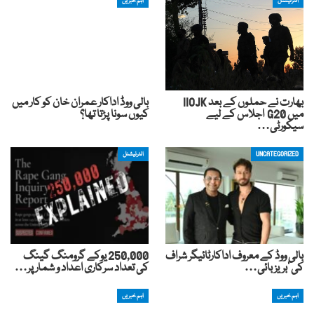
انٹرنیشنل
اہم خبریں
بھارت نے حملوں کے بعد IIOJK
بالی ووڈ اداکار عمران خان کو کار میں
میں G20 اجلاس کے لیے
کیوں سونا پڑتا تھا؟
سیکورٹی…
UNCATEGORIZED
انٹرنیشنل
بالی ووڈ کے معروف اداکارٹائیگر شراف
250,000 یوکے گرومنگ گینگ
کی ‘بریز بائی…
کی تعداد سرکاری اعداد و شمار پر…
اہم خبریں
اہم خبریں