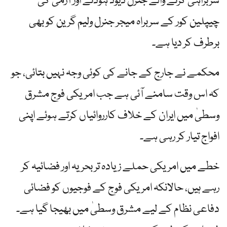
سربراہی کرنے والے جنرل ڈیوڈ ہوڈنے اور آرمی کی
چیپلین کور کے سربراہ میجر جنرل ولیم گرین کو بھی
برطرف کر دیا ہے۔
محکمے نے جارج کے جانے کی کوئی وجہ نہیں بتائی، جو
کہ اس وقت سامنے آئی ہے جب امریکی فوج مشرق
وسطیٰ میں ایران کے خلاف کارروائیاں کرتے ہوئے اپنی
افواج تیار کر رہی ہے۔
خطے میں امریکی حملے زیادہ تر بحریہ اور فضائیہ کر
رہے ہیں، حالانکہ امریکی فوج کے فوجیوں کو فضائی
دفاعی نظام کے لیے مشرق وسطیٰ میں بھیجا گیا ہے۔