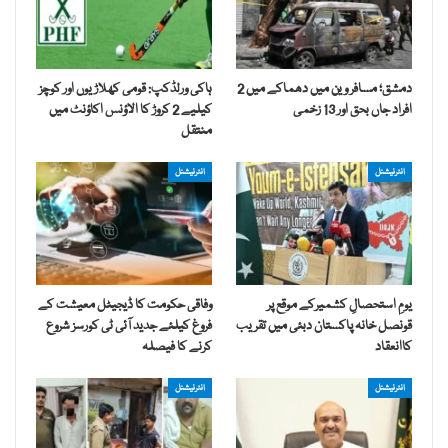
دمشق؛ مسافر وین میں دھماکے میں 2
ہاکی ورلڈکپ: قومی کھلاڑیوں اور کوچز
افراد جاں بحق اور 13 زخمی
کیلیے 2 کروڑ کا الاؤنس اکاؤنٹ میں
منتقل
انٹرنیشنل
انٹرنیشنل
یومِ استحصالِ کشمیرکے موقع پر
وفاقی حکومت کا ڈیجیٹل معیشت کے
قونصل خانہ پاکستان دبئی میں تقریب
فروغ کیلئے جدید آئی ٹی کورسز شروع
کاانعقاد
کرنے کا فیصلہ
انٹرنیشنل
انٹرنیشنل