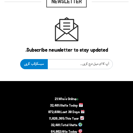
NEWSLETTER
Subscribe newsletter to stay updated.
سبسکرائب کریں
21
Who's Online:
32,401
Visits Today:
972,030
Last 30 Days:
11,826,365
This Year:
32,401
Total Visits:
64,802
Hits Today: