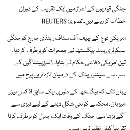
جنگی قیدیوں کے اعزاز میں ایک تقریب کے دوران
خطاب کر رہے ہیں۔ تصویر: REUTERS
امریکی فوج کے چیف آف سٹاف رینڈی جارج کو جنگی
سیکرٹری پیٹ ہیگستھ نے جمعرات کو برطرف کر دیا،
تین امریکی دفاعی حکام نے بتایا۔
رائٹرز
پینٹاگون کے
سب سے سینئر رینک کے درمیان تازہ ترین پرج میں۔
یہاں تک کہ ہیگستھ کے طور پر، ایک سابق
فاکس نیوز
میزبان، محکمے کو نئی شکل دینے کے لیے تیزی سے
آگے بڑھا ہے، جنگ کے وقت ایک جنرل کو برطرف کرنا
تقریباً کوئی نظیر نہیں ہے۔