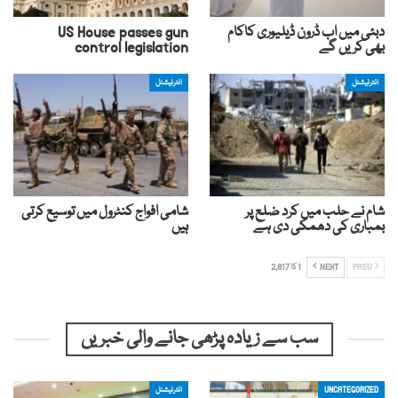
دبئی میں اب ڈرون ڈیلیوری کاکام
US House passes gun
بھی کریں گے
control legislation
انٹرنیشنل
انٹرنیشنل
شام نے حلب میں کرد ضلع پر
شامی افواج کنٹرول میں توسیع کرتی
بمباری کی دھمکی دی ہے
ہیں
PREV
NEXT
1 کا 2,817
سب سے زیادہ پڑھی جانے والی خبریں
UNCATEGORIZED
انٹرنیشنل