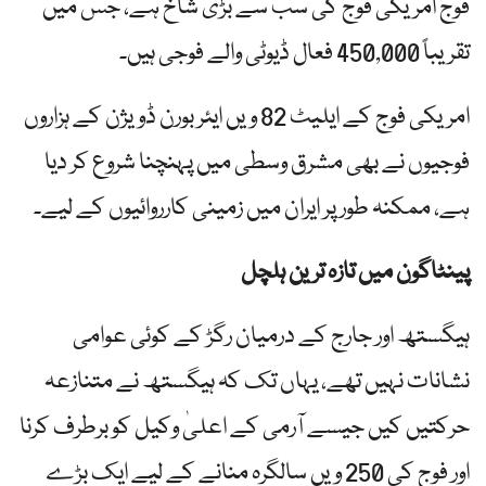
فوج امریکی فوج کی سب سے بڑی شاخ ہے، جس میں
تقریباً 450,000 فعال ڈیوٹی والے فوجی ہیں۔
امریکی فوج کے ایلیٹ 82 ویں ایئر بورن ڈویژن کے ہزاروں
فوجیوں نے بھی مشرق وسطی میں پہنچنا شروع کر دیا
ہے، ممکنہ طور پر ایران میں زمینی کارروائیوں کے لیے۔
پینٹاگون میں تازہ ترین ہلچل
ہیگستھ اور جارج کے درمیان رگڑ کے کوئی عوامی
نشانات نہیں تھے، یہاں تک کہ ہیگستھ نے متنازعہ
حرکتیں کیں جیسے آرمی کے اعلیٰ وکیل کو برطرف کرنا
اور فوج کی 250 ویں سالگرہ منانے کے لیے ایک بڑے