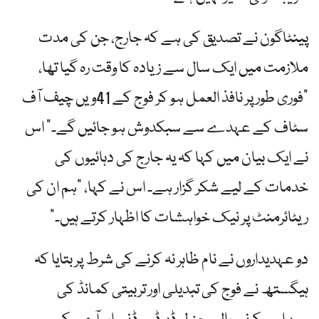
پینٹاگون نے تصدیق کی ہے کہ جارج، جن کی مدت
ملازمت میں ایک سال سے زیادہ کا وقت رہ گیا تھا،
"فوری طور پر نافذ العمل ہو کر فوج کے 41ویں چیف آف
سٹاف کے عہدے سے سبکدوش ہو جائیں گے۔” اس
نے ایک بیان میں کہا کہ یہ جارج کی دہائیوں کی
خدمات کے لیے شکر گزار ہے۔ اس نے کہا، "ہم ان کی
ریٹائرمنٹ پر نیک خواہشات کا اظہار کرتے ہیں۔”
دو عہدیداروں نے نام ظاہر نہ کرنے کی شرط پر بتایا کہ
ہیگستھ نے فوج کی تبدیلی اور تربیتی کمانڈ کی