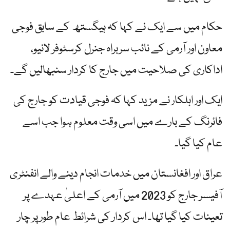
حکام میں سے ایک نے کہا کہ ہیگستھ کے سابق فوجی
معاون اور آرمی کے نائب سربراہ جنرل کرسٹوفر لانیو،
اداکاری کی صلاحیت میں جارج کا کردار سنبھالیں گے۔
ایک اور اہلکار نے مزید کہا کہ فوجی قیادت کو جارج کی
فائرنگ کے بارے میں اسی وقت معلوم ہوا جب اسے
عام کیا گیا۔
عراق اور افغانستان میں خدمات انجام دینے والے انفنٹری
آفیسر جارج کو 2023 میں آرمی کے اعلیٰ عہدے پر
تعینات کیا گیا تھا۔ اس کردار کی شرائط عام طور پر چار