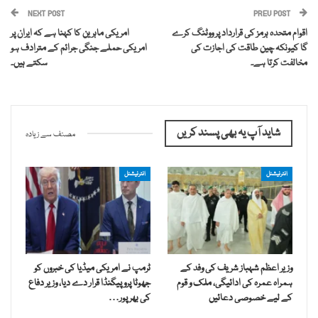
NEXT POST
PREV POST
اقوام متحدہ ہرمز کی قرارداد پر ووٹنگ کرے
امریکی ماہرین کا کہنا ہے کہ ایران پر
گا کیونکہ چین طاقت کی اجازت کی
امریکی حملے جنگی جرائم کے مترادف ہو
مخالفت کرتا ہے۔
سکتے ہیں۔
شاید آپ یہ بھی پسند کریں
مصنف سے زیادہ
انٹرنیشنل
انٹرنیشنل
وزیر اعظم شہباز شریف کی وفد کے
ٹرمپ نے امریکی میڈیا کی خبروں کو
ہمراہ عمرہ کی ادائیگی، ملک و قوم
جھوٹا پروپیگنڈا قرار دے دیا، وزیر دفاع
کے لیے خصوصی دعائیں
کی بھرپور…