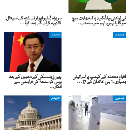
ٹی ٹوئنٹی ورلڈکپ: پاک بھارت میچ
سربراہ ڈبلیو ایچ او نے غزہ کے اسپتال
ہوگا یا نہیں، اہم خبر سامنے…
کا دورہ کرنے کے بعد کیا…
انٹرنیشنل
انٹرنیشنل
اقوامِ متحدہ کے کیمپ پر اسرائیلی
چین زیلنسکی کے دعووں کے بعد
بمباری، 1 ہی خاندان کے 17…
روس کو اسلحہ کی فراہمی سے
انکار…
اہم خبریں
انٹرنیشنل