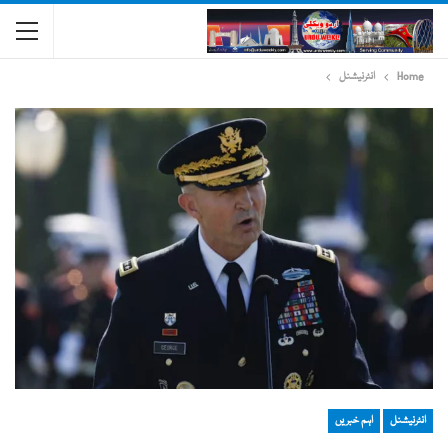
Home
انٹرنیشنل
انٹرنیشنل
اہم خبریں