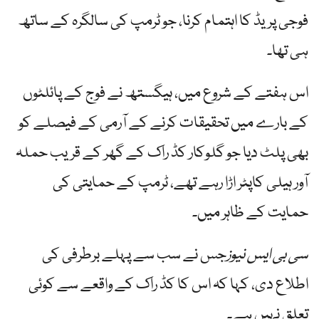
فوجی پریڈ کا اہتمام کرنا، جو ٹرمپ کی سالگرہ کے ساتھ
ہی تھا۔
اس ہفتے کے شروع میں، ہیگستھ نے فوج کے پائلٹوں
کے بارے میں تحقیقات کرنے کے آرمی کے فیصلے کو
بھی پلٹ دیا جو گلوکار کڈ راک کے گھر کے قریب حملہ
آور ہیلی کاپٹر اڑا رہے تھے، ٹرمپ کے حمایتی کی
حمایت کے ظاہر میں۔
سی بی ایس نیوز
جس نے سب سے پہلے برطرفی کی
اطلاع دی، کہا کہ اس کا کڈ راک کے واقعے سے کوئی
تعلق نہیں ہے۔