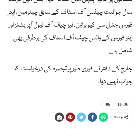
سال جوائنٹ چیفس آف اسٹاف کے سابق چیئرمین، ایئر
فورس جنرل سی کیو براؤن، نیز چیف آف نیول آپریشنز اور
ایئر فورس کے وائس چیف آف اسٹاف کی برطرفی بھی
شامل ہے۔
جارج کے دفتر نے فوری طور پر تبصرہ کی درخواست کا
جواب نہیں دیا۔
19
Share