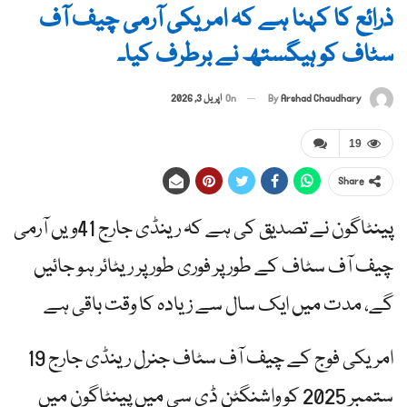
ذرائع کا کہنا ہے کہ امریکی آرمی چیف آف
سٹاف کو ہیگستھ نے برطرف کیا۔
By
Arshad Chaudhary
On
اپریل 3, 2026
19
Share
پینٹاگون نے تصدیق کی ہے کہ رینڈی جارج 41ویں آرمی
چیف آف سٹاف کے طور پر فوری طور پر ریٹائر ہو جائیں
گے، مدت میں ایک سال سے زیادہ کا وقت باقی ہے
امریکی فوج کے چیف آف سٹاف جنرل رینڈی جارج 19
ستمبر 2025 کو واشنگٹن ڈی سی میں پینٹاگون میں