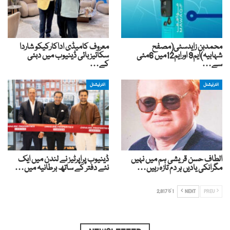
محمدبن زایدسٹی(مصفح
معروف کامیڈی اداکارکیکو شاردا
شہابیہ)ایم9 اورایم12میں 6مئی
سکائیز بائی ڈینیوب میں دبئی
سے…
کے…
انٹرنیشنل
انٹرنیشنل
الطاف حسن قریشی ہم میں نہیں
ڈینیوب پراپرٹیز نے لندن میں ایک
مگرانکی یادیں ہر دم تازہ رہیں…
نئے دفتر کے ساتھ برطانیہ میں…
PREV
NEXT
1 کا 2,817