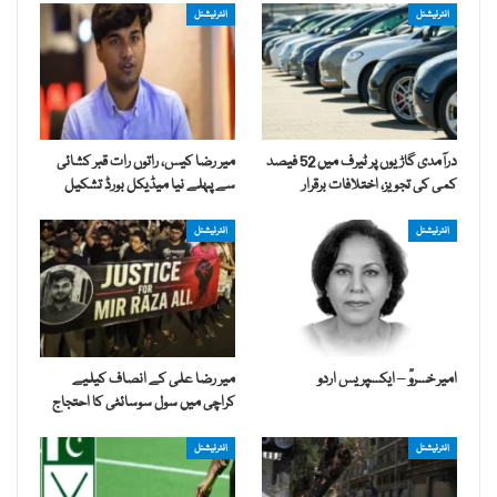
انٹرنیشنل
انٹرنیشنل
درآمدی گاڑیوں پر ٹیرف میں 52 فیصد
میر رضا کیس، راتوں رات قبر کشائی
کمی کی تجویز، اختلافات برقرار
سے پہلے نیا میڈیکل بورڈ تشکیل
انٹرنیشنل
انٹرنیشنل
امیر خسروؒ – ایکسپریس اردو
میر رضا علی کے انصاف کیلیے
کراچی میں سول سوسائٹی کا احتجاج
انٹرنیشنل
انٹرنیشنل