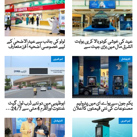
عید کی خوشی کودوبالا کریں بوابت
لولو کی جانب سے عید الاضحیٰ کے
الشرق مال میں بڑی جیت سے
لیے خصوصی اُضحیہ آفرز متعارف
انٹرنیشنل
اہم خبریں
یکم جون سے یواے ای میں پٹرولیم
ابوظہبی میں دو نئے ڈرب ٹول گیٹ
مصنوعات کی نئی قیمتوں کااعلان
غنتوت اورالقرم 4 مئی سے 24/7…
اہم خبریں
انٹرنیشنل