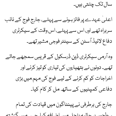
سال تک چلتی ہیں۔
اعلیٰ عہدے پر فائز ہونے سے پہلے، جارج فوج کے نائب
سربراہ تھے اور، اس سے پہلے، اس وقت کے سیکرٹری
دفاع لائیڈ آسٹن کے سینئر فوجی مشیر تھے۔
وہ آرمی سیکرٹری ڈین ڈرسکول کے قریبی سمجھے جاتے
تھے۔ دونوں نے ہتھیاروں کی تیاری کو تیز کرنے اور
اخراجات کو کم کرنے کے لیے فوج کی مہم میں بڑی
دفاعی کمپنیوں کے ساتھ مل کر کام کیا۔
جارج کی برطرفی نے پینٹاگون میں قیادت کی تمام
سطحوں پر حالیہ ہلچل میں اضافہ کیا، جس میں گزشتہ