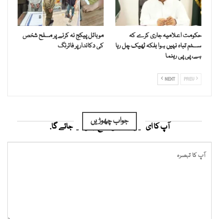
حکومت اعلامیہ جاری کرے کہ
موبائل پیکج نہ کرنے پر مسلح شخص
سسٹم تباہ نہیں ہوا بلکہ ٹھیک چل رہا
کی دکاندار پر فائرنگ
ہے، پی پی رہنما
NEXT
PREV
جواب چھوڑیں
آپ کا ای میل ایڈریس شائع نہیں کیا جائے گا.