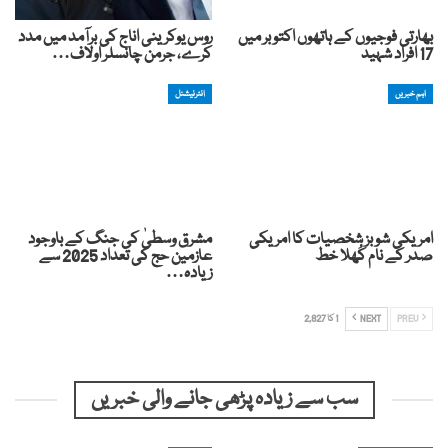
بھارتی فوجیوں کے ہاتھوں اکتوبر میں
روس یوکرینی اناج کی برآمد میں مدد
17 افراد شہید
کرے، جرمن چانسلر اولاف…
اہم خبریں
انٹرنیشنل
امریکی شوبز شخصیات کا امریکی
مشرق وسطیٰ کی جنگ کے باوجود
صدر کے نام کُھلا خط
عازمین حج کی تعداد 2025 سے
زیادہ…
PREV
NEXT
1 کا 2,827
سب سے زیادہ پڑھی جانے والی خبریں