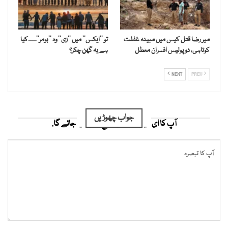
میر رضا قتل کیس میں مبینہ غفلت
تو ’’ایکس‘‘ میں ’’زی‘‘ وہ ’’بومر‘‘۔۔۔۔کیا
کوتاہی، دو پولیس افسران معطل
ہے یہ گھن چکر؟
NEXT
PREV
جواب چھوڑیں
آپ کا ای میل ایڈریس شائع نہیں کیا جائے گا.