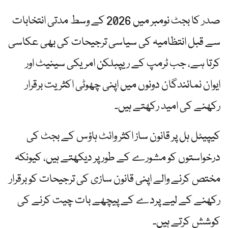
صدر کا بجٹ نومبر میں 2026 کے وسط مدتی انتخابات
سے قبل انتظامیہ کی سیاسی ترجیحات کی بھی عکاسی
کرتا ہے، جب ٹرمپ کے ریپبلکن امریکی سینیٹ اور
ایوان نمائندگان دونوں میں اپنی چھوٹی اکثریت برقرار
رکھنے کی امید رکھتے ہیں۔
کیپیٹل ہل پر قانون ساز اکثر وائٹ ہاؤس کے بجٹ کی
درخواستوں کو مشورے کے طور پر دیکھتے ہیں، کیونکہ
مختص کرنے والے اپنی قانون سازی کی ترجیحات کو برقرار
رکھنے کے لیے پردے کے پیچھے بات چیت کرنے کی
کوشش کرتے ہیں۔