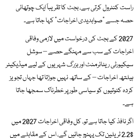
راست کنٹرول کرتی ہے، بجٹ کا تقریباً ایک چوتھائی
حصہ جسے "صوابدیدی اخراجات” کہا جاتا ہے۔
2027 کے بجٹ کی درخواست میں لازمی وفاقی
اخراجات کے سب سے مہنگے حصے – سوشل
سیکیورٹی ریٹائرمنٹ اور بزرگ شہریوں کے لیے میڈیکیئر
ہیلتھ اخراجات – کے ساتھ نہیں جوڑتا تھا جہاں تجویز
کردہ کٹوتیوں کو سیاسی طور پر خطرناک سمجھا جاتا
ہے۔
اگر نافذ کیا جاتا ہے تو، کل وفاقی اخراجات 2027 میں
$2.2 ٹریلین تک پہنچ جائیں گے، اس کے مقابلے میں