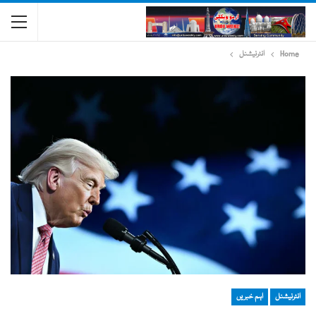
Home
انٹرنیشنل
انٹرنیشنل
اہم خبریں