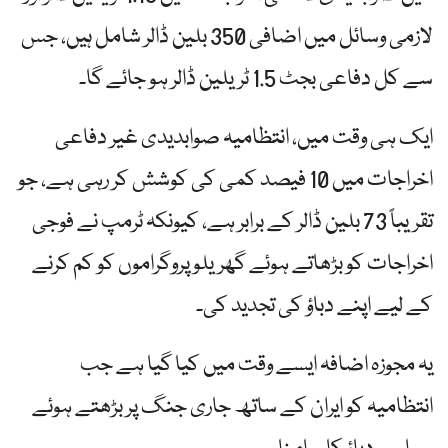
لازمی وسائل میں اضافی 350 بلین ڈالر شامل ہیں، جس
سے کل دفاعی بجٹ 1.5 ٹریلین ڈالر ہو جائے گا۔
ایک ہی وقت میں، انتظامیہ صوابدیدی غیر دفاعی
اخراجات میں 10 فیصد کمی کی کوشش کر رہی ہے، جو
تقریباً 73 بلین ڈالر کے برابر ہے، کیونکہ ٹرمپ نے فوجی
اخراجات کو بڑھاتے ہوئے گھریلو پروگراموں کو کم کرنے
کے لیے اپنے دباؤ کی تجدید کی۔
یہ مجوزہ اضافہ ایسے وقت میں کیا گیا ہے جب
انتظامیہ کو ایران کے ساتھ جاری جنگ پر بڑھتے ہوئے