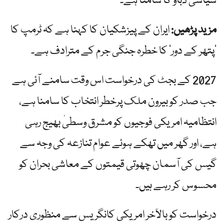
سیاسی دباؤ کا سامنا ہے۔
مزید پڑھیں:
ایران کے پیزشکیان کا کہنا ہے کہ ٹرمپ کا
‘پتھر کے دور’ کا خطرہ جنگی جرم کے مترادف ہے۔
2027 کے بجٹ کی درخواست اس وقت سامنے آئی ہے
جب صدر کو بیرون ملک پرخطر انتخاب کا سامنا ہے،
انتظامیہ امریکی فوجیوں کو مشرق وسطیٰ بھیج رہی
ہے، اور گھر میں تھکے ہوئے عوام تنازعہ کی وجہ سے
گیس کی آسمان چھوتی قیمتوں کے معاشی بحران کو
محسوس کر رہے ہیں۔
درخواست کو بالآخر امریکی کانگریس سے منظوری درکار