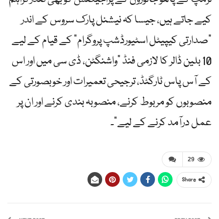
کیے جاتے ہیں، جیسا کہ نیشنل پارک سروس کے اندر
"صدارتی کیپیٹل اسٹیورڈشپ پروگرام” کے قیام کے لیے
10 بلین ڈالر کا لازمی فنڈ "واشنگٹن، ڈی سی میں اور اس
کے آس پاس ٹارگٹڈ، ترجیحی تعمیرات اور خوبصورتی کے
منصوبوں کو مربوط کرنے، منصوبہ بندی کرنے اور ان پر
عمل درآمد کرنے کے لیے”۔
29
Share