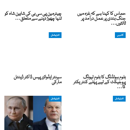
حماس کا کہنا ہے کہ غزہ میں
چیئرمین پی سی بی کی شاہین شاہ کو
جنگ بندی پر عمل درآمد پر
تنہا چھوڑ دینے سے متعلق…
ثالثوں…
کامرس
انٹرنیشنل
بلوم ہولڈنگ کا بلوم لیونگ
سینئر ایڈوائزر پیس ڈاکٹر ڈینئل
پروجیکٹ کے لیے پہلے کنٹریکٹر
مارکی
کا…
انٹرنیشنل
انٹرنیشنل