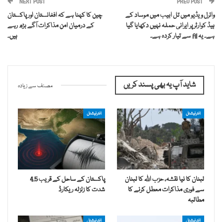
NEXT POST
PREV POST
وائرل ویڈیو میں تل ابیب میں موساد کے
چین کا کہنا ہے کہ افغانستان اور پاکستان
ہیڈ کوارٹر پر ایرانی حملہ نہیں دکھایا گیا
کے درمیان امن مذاکرات آگے بڑھ رہے
ہے۔ یہ AI سے تیار کردہ ہے۔
ہیں۔
شاید آپ یہ بھی پسند کریں
مصنف سے زیادہ
انٹرنیشنل
انٹرنیشنل
لبنان کا نیا نقشہ، حزب اللہ کا لبنان
پاکستان کے ساحل کے قریب 4.5
سے فوری مذاکرات معطل کرنے کا
شدت کا زلزلہ ریکارڈ
مطالبہ
انٹرنیشنل
انٹرنیشنل