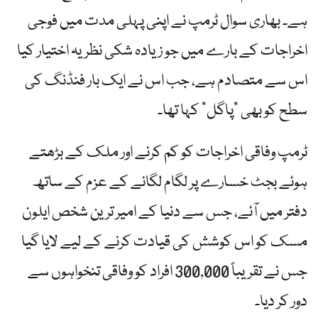
ہے۔ بھاری سوال ٹرمپ نے اپنی پہلی مدت میں فوجی
اخراجات کے بارے میں جو زیادہ شکی نظریہ اختیار کیا
اس سے متصادم ہے، جب اس نے ایک بار فنڈنگ ​​کی
سطح کو بھی "پاگل” کہا تھا۔
ٹرمپ وفاقی اخراجات کو کم کرنے اور ملک کے بڑھتے
ہوئے بجٹ خسارے پر لگام لگانے کے عزم کے ساتھ
دفتر میں آئے، جس سے دنیا کے امیر ترین شخص ایلون
مسک کو اس کوشش کی قیادت کرنے کے لیے لایا گیا
جس نے تقریباً 300,000 افراد کو وفاقی تنخواہوں سے
دور کر دیا۔