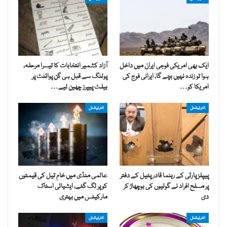
ایک بھی امریکی فوجی ایران میں داخل
آزاد کشمیر انتخابات کا تیسرا مرحلہ،
ہوا تو زندہ نہیں بچے گا، ایرانی فوج کی
پولنگ سے قبل ہی گن پوائنٹ پر
امریکا کو…
بیلٹ پیپرز چھین لیے…
انٹرنیشنل
انٹرنیشنل
پیپلز پارٹی کے رہنما قادر پٹیل کے دفتر
عالمی منڈی میں خام تیل کی قیمتوں
پر مسلح افراد نے گولیوں کی بوچھاڑ کر
کو پر لگ گئے، ایشیائی اسٹاک
دی
مارکیٹس میں بہتری
انٹرنیشنل
انٹرنیشنل