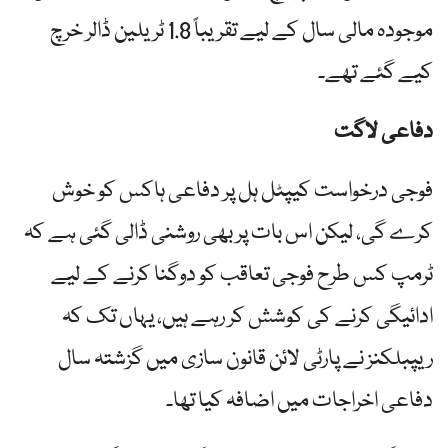
موجودہ مالی سال کے لیے تقریباً 1.8 ٹریلین ڈالر خرچ
کیے گئے تھے۔
دفاعی لاگت
فوجی درخواست کیپٹل ہل پر دفاعی ہاکس کو خوش
کرے گی، لیکن اس بات پر بھی روشنی ڈالی گئی ہے کہ
ٹرمپ کس طرح فوجی تعاقب کو دوگنا کرنے کے لیے
ادائیگی کرنے کی کوشش کر رہے ہیں، یہاں تک کہ
ریپبلکنز نے پارٹی لائن قانون سازی میں گزشتہ سال
دفاعی اخراجات میں اضافہ کیا تھا۔