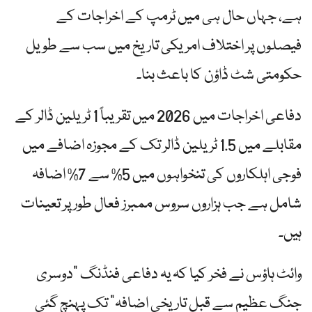
ہے، جہاں حال ہی میں ٹرمپ کے اخراجات کے
فیصلوں پر اختلاف امریکی تاریخ میں سب سے طویل
حکومتی شٹ ڈاؤن کا باعث بنا۔
دفاعی اخراجات میں 2026 میں تقریباً 1 ٹریلین ڈالر کے
مقابلے میں 1.5 ٹریلین ڈالر تک کے مجوزہ اضافے میں
فوجی اہلکاروں کی تنخواہوں میں 5% سے 7% اضافہ
شامل ہے جب ہزاروں سروس ممبرز فعال طور پر تعینات
ہیں۔
وائٹ ہاؤس نے فخر کیا کہ یہ دفاعی فنڈنگ ​​”دوسری
جنگ عظیم سے قبل تاریخی اضافہ” تک پہنچ گئی