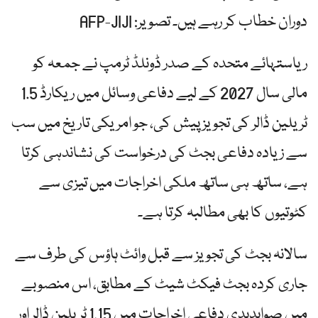
دوران خطاب کر رہے ہیں۔ تصویر: AFP-JIJI
ریاستہائے متحدہ کے صدر ڈونلڈ ٹرمپ نے جمعہ کو
مالی سال 2027 کے لیے دفاعی وسائل میں ریکارڈ 1.5
ٹریلین ڈالر کی تجویز پیش کی، جو امریکی تاریخ میں سب
سے زیادہ دفاعی بجٹ کی درخواست کی نشاندہی کرتا
ہے، ساتھ ہی ساتھ ملکی اخراجات میں تیزی سے
کٹوتیوں کا بھی مطالبہ کرتا ہے۔
سالانہ بجٹ کی تجویز سے قبل وائٹ ہاؤس کی طرف سے
جاری کردہ بجٹ فیکٹ شیٹ کے مطابق، اس منصوبے
میں صوابدیدی دفاعی اخراجات میں 1.15 ٹریلین ڈالر اور