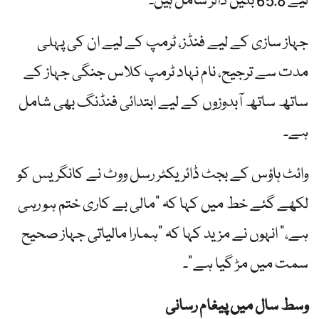
لیے 65.8 بلین ڈالر شامل ہیں۔
جہاز سازی کے لیے فنڈز، ٹرمپ کے لیے ان کی پہلی
مدت سے ترجیح، نام نہاد ٹرمپ کلاس جنگی جہاز کے
ساتھ ساتھ آبدوزوں کے لیے ابتدائی فنڈنگ ​​بھی شامل
ہے۔
وائٹ ہاؤس کے بجٹ ڈائریکٹر رسل ووٹ نے کانگریس کو
لکھے گئے خط میں کہا کہ "مالی بے کاری ختم ہو رہی
ہے،” انہوں نے مزید کہا کہ "ہمارا مالیاتی جہاز صحیح
سمت میں مڑ گیا ہے”۔
وسط سال میں پیغام رسانی