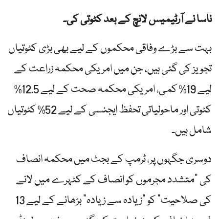
ناسا نے آرٹیمیس لانچ کے بعد کٹوتی کی۔
بہت سے بڑے وفاقی محکموں کے لیے بھی بڑی کٹوتیاں
تجویز کی گئی ہیں، جن میں امریکی محکمہ زراعت کے
لیے 19% کمی، امریکی محکمہ صحت کے لیے 12.5% ​​
کٹوتی اور ماحولیاتی تحفظ ایجنسی کے لیے 52% کٹوتیاں
شامل ہیں۔
دوسری جگہوں پر، ٹرمپ کے بجٹ میں محکمہ انصاف
کی "متشدد مجرموں کو انصاف کے کٹہرے میں لانے
کی صلاحیت” کو "زیادہ سے زیادہ” بڑھانے کے لیے 13