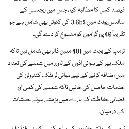
فیصد کمی کا مطالبہ کیا، جس میں ایجنسی کے
سائنس یونٹ میں $3.6b کی کٹوتی بھی شامل ہے جو
تقریباً 40 پروگراموں کو منسوخ کر دے گی۔
ٹرمپ کے بجٹ میں 481 ملین ڈالر بھی شامل ہیں تاکہ
ملک بھر کے ہوائی اڈوں کے ٹاورز میں عملے کی تعداد
میں اضافہ کرنے کے لیے ہوائی ٹریفک کنٹرولرز کی
خدمات حاصل کی جائیں تاکہ عملے کی کمی اور
فضائی حفاظت کے بارے میں بڑھتے ہوئے خدشات
کے درمیان۔
ٹرمپ کے پالتو جانوروں کے پراجیکٹس کو بھی فنڈز فراہم