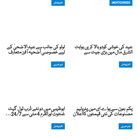
UNCATEGORIZED
انٹرنیشنل
عید کی خوشی کودوبالا کریں بوابت
لولو کی جانب سے عید الاضحیٰ کے
الشرق مال میں بڑی جیت سے
لیے خصوصی اُضحیہ آفرز متعارف
انٹرنیشنل
اہم خبریں
یکم جون سے یواے ای میں پٹرولیم
ابوظہبی میں دو نئے ڈرب ٹول گیٹ
مصنوعات کی نئی قیمتوں کااعلان
غنتوت اورالقرم 4 مئی سے 24/7…
اہم خبریں
انٹرنیشنل