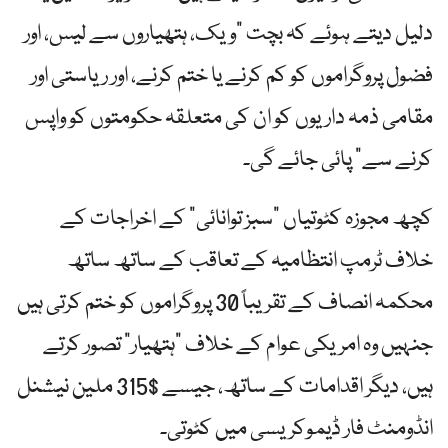
دلیل دیتے ہوئے کہ بچت "ویک، ہتھیاروں سے لیس، اور
فضول پروگراموں کو کم کرنے یا ختم کرنے، اور ریاستی اور
مقامی ذمہ داریوں کو ان کی متعلقہ حکومتوں کو واپس
کرنے سے” پائی جائے گی۔
کچھ مجوزہ کٹوتیاں "سبز توانائی” کے اخراجات کے
خلاف ٹرمپ انتظامیہ کے تعاقب کے ساتھ ساتھ
محکمہ انصاف کے تقریباً 30 پروگراموں کو ختم کرتی ہیں
جنہیں وہ امریکی عوام کے خلاف "ہتھیار” تصور کرتے
ہیں، دیگر اقدامات کے ساتھ، جیسے $315 ملین نیشنل
انڈومنٹ فار ڈیموکریسی میں کٹوتی۔