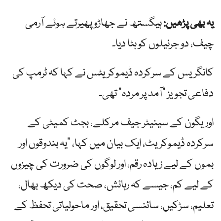
یہ بھی پڑھیں:
ہیگستھ نے جھاڑو پھیرتے ہوئے آرمی
چیف، دو جرنیلوں کو ہٹا دیا۔
کانگریس کے سرکردہ ڈیموکریٹس نے کہا کہ ٹرمپ کی
دفاعی تجویز "آمد پر مردہ” تھی۔
اوریگون کے سینیٹر جیف مرکلے، بجٹ کمیٹی کے
سرکردہ ڈیموکریٹ، ایک بیان میں کہا، "یہ بندوقوں اور
بموں کے لیے زیادہ رقم، اور لوگوں کی ضرورت کی چیزوں
کے لیے کم، جیسے کہ رہائش، صحت کی دیکھ بھال،
تعلیم، سڑکیں، سائنسی تحقیق، اور ماحولیاتی تحفظ کے