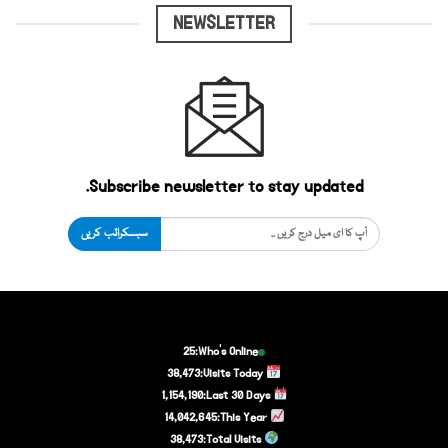
NEWSLETTER
Subscribe newsletter to stay updated.
سبسکرائب کریں
25
Who's Online:
38,473
Visits Today:
1,154,190
Last 30 Days:
14,042,645
This Year:
38,473
Total Visits: