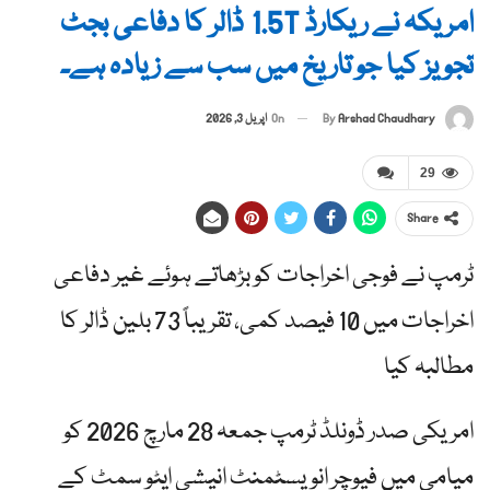
امریکہ نے ریکارڈ 1.5T ڈالر کا دفاعی بجٹ
تجویز کیا جو تاریخ میں سب سے زیادہ ہے۔
By
Arshad Chaudhary
On
اپریل 3, 2026
29
Share
ٹرمپ نے فوجی اخراجات کو بڑھاتے ہوئے غیر دفاعی
اخراجات میں 10 فیصد کمی، تقریباً 73 بلین ڈالر کا
مطالبہ کیا
امریکی صدر ڈونلڈ ٹرمپ جمعہ 28 مارچ 2026 کو
میامی میں فیوچر انویسٹمنٹ انیشی ایٹو سمٹ کے