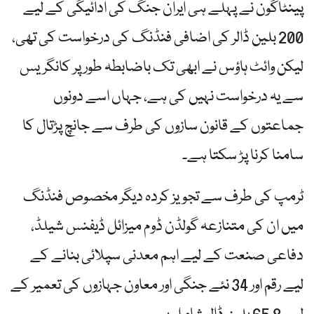
پینٹاگون نے پہلے ہی ایران جنگ کی ادائیگی کے لیے
200 بلین ڈالر کی اضافی فنڈنگ ​​کی درخواست کی تھی،
لیکن وائٹ ہاؤس نے ابھی تک باضابطہ طور پر کانگریس
سے یہ درخواست نہیں کی ہے، جہاں اسے دونوں
جماعتوں کے قانون سازوں کی طرف سے جانچ پڑتال کا
سامنا کرنا پڑ سکتا ہے۔
ٹرمپ کی طرف سے تجویز کردہ دیگر مخصوص فنڈنگ ​​
میں ان کی متنازعہ گولڈن ڈوم میزائل ڈیفنس شیلڈ،
دفاعی صنعت کے لیے اہم معدنی سپلائی بنانے کے
لیے رقم اور 34 نئے جنگی اور معاون جہازوں کی تعمیر کے