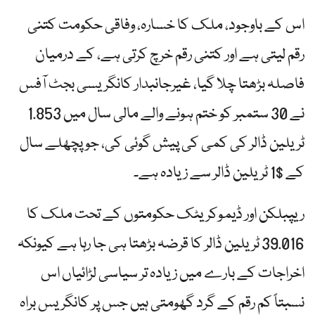
اس کے باوجود، ملک کا خسارہ، وفاقی حکومت کتنی
رقم لیتی ہے اور کتنی رقم خرچ کرتی ہے، کے درمیان
فاصلہ بڑھتا چلا گیا، غیرجانبدار کانگریسی بجٹ آفس
نے 30 ستمبر کو ختم ہونے والے مالی سال میں 1.853
ٹریلین ڈالر کی کمی کی پیش گوئی کی، جو پچھلے سال
کے $1 ٹریلین ڈالر سے زیادہ ہے۔
ریپبلکن اور ڈیموکریٹک حکومتوں کے تحت ملک کا
39.016 ٹریلین ڈالر کا قرضہ بڑھتا ہی جا رہا ہے کیونکہ
اخراجات کے بارے میں زیادہ تر سیاسی لڑائیاں اس
نسبتاً کم رقم کے گرد گھومتی ہیں جس پر کانگریس براہ