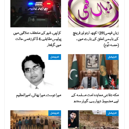
زباں فہمی291 ؛ کچھ اردو اور فرینچ
کراچی، شہر کے مختلف علاقوں میں
کے باہمی تعلق کے بارے میں ،
پولیس مقابلے، 4 ڈاکو زخمی حالت
(حصہ دُوُم)
میں گرفتار
انٹرنیشنل
انٹرنیشنل
مکہ دفاعی معاہدہ امت مسلمہ کے
میرا دوست، میرا بھائی، امیرالعظیم
لیے مضبوط دیوار ہے، گورنر سندھ
انٹرنیشنل
انٹرنیشنل