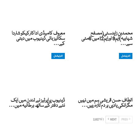
محمدبن زایدسٹی(مصفح
معروف کامیڈی اداکارکیکو شاردا
شہابیہ)ایم9 اورایم12میں 6مئی
سکائیز بائی ڈینیوب میں دبئی
سے…
کے…
انٹرنیشنل
انٹرنیشنل
الطاف حسن قریشی ہم میں نہیں
ڈینیوب پراپرٹیز نے لندن میں ایک
مگرانکی یادیں ہر دم تازہ رہیں…
نئے دفتر کے ساتھ برطانیہ میں…
PREV
NEXT
1 کا 2,827