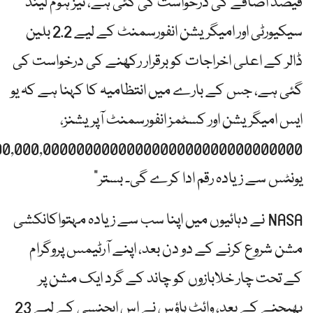
فیصد اضافے کی درخواست کی گئی ہے، نیز ہوم لینڈ
سیکیورٹی اور امیگریشن انفورسمنٹ کے لیے 2.2 بلین
ڈالر کے اعلی اخراجات کو برقرار رکھنے کی درخواست کی
گئی ہے، جس کے بارے میں انتظامیہ کا کہنا ہے کہ یو
ایس امیگریشن اور کسٹمز انفورسمنٹ آپریشنز،
00,000,0000000000000000000000000000000
یونٹس سے زیادہ رقم ادا کرے گی۔ بستر”
NASA نے دہائیوں میں اپنا سب سے زیادہ مہتواکانکشی
مشن شروع کرنے کے دو دن بعد، اپنے آرٹیمس پروگرام
کے تحت چار خلابازوں کو چاند کے گرد ایک مشن پر
بھیجنے کے بعد، وائٹ ہاؤس نے اس ایجنسی کے لیے 23