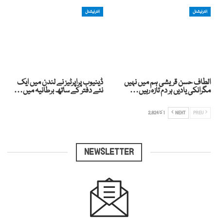
انٹرنیشنل
انٹرنیشنل
الطاف حسن قریشی ہم میں نہیں
ڈینیوب پراپرٹیز نے لندن میں ایک
مگرانکی یادیں ہر دم تازہ رہیں…
نئے دفتر کے ساتھ برطانیہ میں…
PREV
NEXT
1 کا 2,824
NEWSLETTER