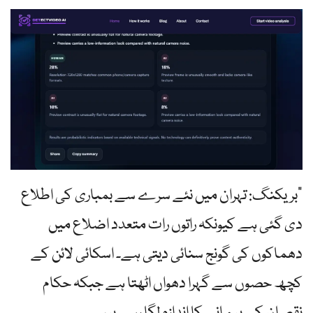
"بریکنگ: تہران میں نئے سرے سے بمباری کی اطلاع
دی گئی ہے کیونکہ راتوں رات متعدد اضلاع میں
دھماکوں کی گونج سنائی دیتی ہے۔ اسکائی لائن کے
کچھ حصوں سے گہرا دھواں اٹھتا ہے جبکہ حکام