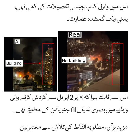
اس میں وائرل کلپ جیسی تفصیلات کی کمی تھی،
یعنی ایک گمشدہ عمارت۔
اس سے ثابت ہوا کہ X پر 2 اپریل سے گردش کرنے والی
ویڈیو میں بصری نمونے AI جنریشن کے مطابق تھے۔
مزید برآں، مطلوبہ الفاظ کی تلاش سے معتبر بین