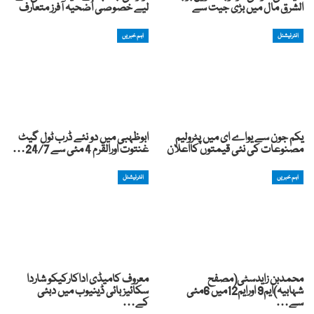
الشرق مال میں بڑی جیت سے
لیے خصوصی اُضحیہ آفرز متعارف
انٹرنیشنل
اہم خبریں
یکم جون سے یواے ای میں پٹرولیم
ابوظہبی میں دو نئے ڈرب ٹول گیٹ
مصنوعات کی نئی قیمتوں کااعلان
غنتوت اورالقرم 4 مئی سے 24/7…
اہم خبریں
انٹرنیشنل
محمدبن زایدسٹی(مصفح
معروف کامیڈی اداکارکیکو شاردا
شہابیہ)ایم9 اورایم12میں 6مئی
سکائیز بائی ڈینیوب میں دبئی
سے…
کے…