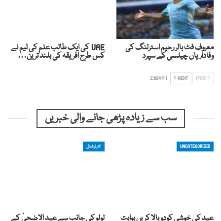
معروف فٹ بالر رحیم اسٹرلنگ کی
UAE کی ایک طالب علم کی ٹیم نے
وفاداریاں چیلسی کے سپرد
کس طرح افریقہ کی بلند ترین…
PREV
NEXT
1 کا 2,824
سب سے زیادہ پڑھی جانے والی خبریں
UNCATEGORIZED
انٹرنیشنل
عید کی خوشی کودوبالا کریں بوابت
لولو کی جانب سے عید الاضحیٰ کے