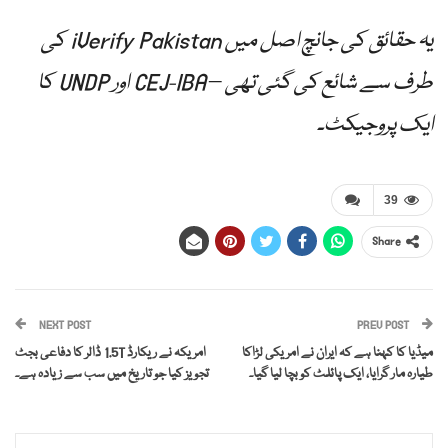
یہ حقائق کی جانچ اصل میں iVerify Pakistan کی
طرف سے شائع کی گئی تھی – CEJ-IBA اور UNDP کا
ایک پروجیکٹ۔
39
Share
NEXT POST
PREV POST
میڈیا کا کہنا ہے کہ ایران نے امریکی لڑاکا
امریکہ نے ریکارڈ 1.5T ڈالر کا دفاعی بجٹ
طیارہ مار گرایا، ایک پائلٹ کو بچا لیا گیا۔
تجویز کیا جو تاریخ میں سب سے زیادہ ہے۔