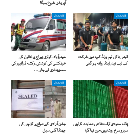
آپریشن شروع ہوگا
انٹرنیشنل
انٹرنیشنل
قومی ہاکی ٹیم ورلڈ کپ میں شرکت
حیدرآباد، کوٹری بیراج پر خاتون کی
کے لیے نیدرلینڈ روانہ ہو گئی
خودکشی کی کوشش، رکشہ ڈرائیور کی
سمجھداری نے جان…
انٹرنیشنل
انٹرنیشنل
پاک سعودی ترک دفاعی معاہدہ، کراچی
جشن آزادی کے موقع پر کراچی کی
سبز و سرخ روشنیوں میں نہا گیا
جھنڈا گلی سیل