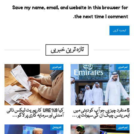
Save my name, email, and website in this browser for
the next time I comment.
تازہ ترین خبریں
اہم خبریں
اہم خبریں
5 منفرد چیزیں جو آپ کو دبئی میں
کیا 9% UAE کارپوریٹ ٹیکس ذاتی
ایمریٹس چیک ان کی سہولت پر…
آمدنی اور سرمایہ کاری پر لاگو…
اہم خبریں
انٹرنیشنل