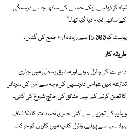
تباہ کر دیا ہے، ایک حملے کے ساتھ جسے درستگی
کے ساتھ انجام دیا گیا تھا۔”
پوسٹ کو 15,000 سے زیادہ آراء جمع کی گئیں۔
طریقہ کار
دعوے کی وائرل ہونے اور مشرق وسطیٰ میں جاری
تنازعہ میں عوامی دلچسپی کی وجہ سے اس کی سچائی
کا تعین کرنے کے لیے حقائق کی جانچ شروع کی گئی۔
ویڈیو کے تجزیے سے کئی بصری تضادات کا انکشاف
ہوا: سب سے پہلے، وائرل کلپ میں کاروں کو حرکت