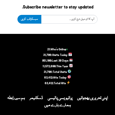
Subscribe newsletter to stay updated.
سبسکرائب کریں
21
Who's Online:
31,706
Visits Today:
951,180
Last 30 Days:
11,572,690
This Year:
31,706
Total Visits:
63,412
Hits Today:
63,412
Total Hits:
اپنی تحریریں بھجوائیں
پرائیویسی پالیسی
ڈسکلیمر
ہم سے رابطہ
ہمارے بارے میں