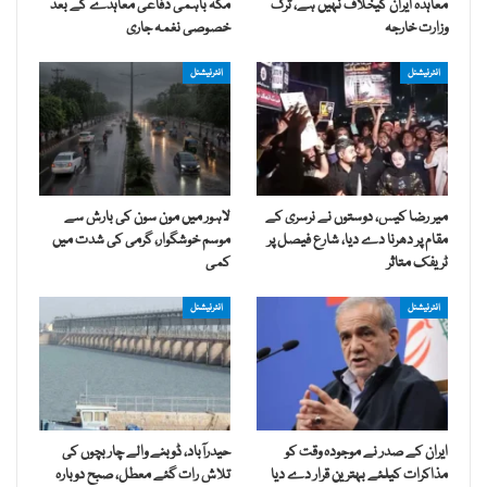
معاہدہ ایران کیخلاف نہیں ہے، ترک
مکہ باہمی دفاعی معاہدے کے بعد
وزارت خارجہ
خصوصی نغمہ جاری
انٹرنیشنل
انٹرنیشنل
میر رضا کیس، دوستوں نے نرسری کے
لاہور میں مون سون کی بارش سے
مقام پر دھرنا دے دیا، شارع فیصل پر
موسم خوشگوار، گرمی کی شدت میں
ٹریفک متاثر
کمی
انٹرنیشنل
انٹرنیشنل
ایران کے صدر نے موجودہ وقت کو
حیدرآباد، ڈوبنے والے چار بچوں کی
مذاکرات کیلئے بہترین قرار دے دیا
تلاش رات گئے معطل، صبح دوبارہ