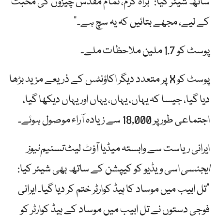
ساتھ شیئر کیا: "براہ کرم، تمام مقدس چیزوں کی محبت
کے لیے، مجھے بتائیں کہ یہ سچ ہے۔”
پوسٹ کو 1.7 ملین ملاحظات ملے۔
پوسٹ کو X پر متعدد دیگر اکاؤنٹس کے ذریعے مزید بڑھا
دیا گیا، جیسا کہ یہاں، یہاں، یہاں اور یہاں دیکھا گیا،
اجتماعی طور پر 18,000 سے زیادہ آراء موصول ہوئے۔
ایرانی ریاست سے وابستہ میڈیا آؤٹ لیٹ
تسنیم نیوز
ایجنسی
اسی ویڈیو کو کیپشن کے ساتھ بھی شیئر کیا:
"تل ابیب میں موساد کا ہیڈ کوارٹر ختم کر دیا گیا۔ ایرانی
فوجی دستوں نے تل ابیب میں موساد کے ہیڈ کوارٹر کو