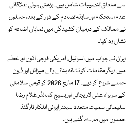
سے متعلق تنصیبات شامل ہیں۔ بڑھتی ہوئی علاقائی
عدم استحکام اور سابقہ ​​تصادم کے دور کے بعد، حملوں
نے ممالک کے درمیان کشیدگی میں نمایاں اضافہ کو
نشان زد کیا۔
ایران نے جواب میں اسرائیل، امریکی فوجی اڈوں اور خطے
میں دیگر مقامات کو نشانہ بنانے والے میزائل اور ڈرون
حملے شروع کر دیے۔ 17 مارچ 2026 کو قومی سلامتی
کے سربراہ علی لاریجانی اور بسیج کمانڈر غلام رضا
سلیمانی سمیت متعدد سینئر ایرانی اہلکار ٹارگٹڈ
حملوں میں مارے گئے ہیں۔