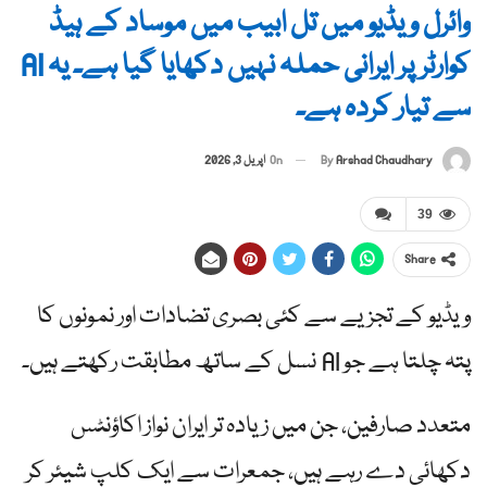
وائرل ویڈیو میں تل ابیب میں موساد کے ہیڈ
کوارٹر پر ایرانی حملہ نہیں دکھایا گیا ہے۔ یہ AI
سے تیار کردہ ہے۔
By
Arshad Chaudhary
On
اپریل 3, 2026
39
Share
ویڈیو کے تجزیے سے کئی بصری تضادات اور نمونوں کا
پتہ چلتا ہے جو AI نسل کے ساتھ مطابقت رکھتے ہیں۔
متعدد صارفین، جن میں زیادہ تر ایران نواز اکاؤنٹس
دکھائی دے رہے ہیں، جمعرات سے ایک کلپ شیئر کر