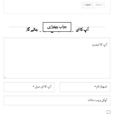
NEXT
PREV
جواب چھوڑیں
آپ کا ای میل ایڈریس شائع نہیں کیا جائے گا.