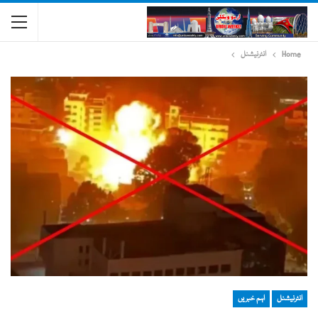
Home
انٹرنیشنل
انٹرنیشنل
اہم خبریں