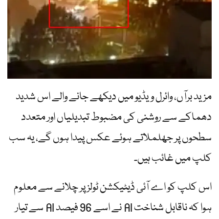
مزید برآں، وائرل ویڈیو میں دیکھے جانے والے اس شدید
دھماکے سے روشنی کی مضبوط تبدیلیاں اور متعدد
سطحوں پر جھلملاتے ہوئے عکس پیدا ہوں گے، یہ سب
کلپ میں غائب ہیں۔
اس کلپ کو اے آئی ڈیٹیکشن ٹولز پر چلانے سے معلوم
ہوا کہ ناقابل شناخت AI نے اسے 96 فیصد AI سے تیار