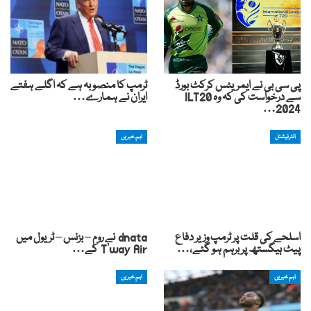
پی سی بی نے ایمریٹس کرکٹ بورڈ
ٹرمپ کا منصوبہ ہے کہ اگلے ہفتے
سے درخواست کی کہ وہ ILT20
ایران نے ہمارے…
2024…
انٹرنیشنل
اہم خبریں
اسلحے کی قلت پر ٹرمپ وزیر دفاع
dnata نے روم – بزنس – ٹریول میں
پیٹ ہیگستھ پر برہم ہو گئے،…
T'way Air کے…
اہم خبریں
اہم خبریں