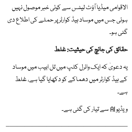
الاقوامی میڈیا آؤٹ لیٹس سے کوئی خبر موصول نہیں
ہوئی جس میں موساد ہیڈ کوارٹر پر حملے کی اطلاع دی
گئی ہو۔
حقائق کی جانچ کی حیثیت: غلط
یہ دعویٰ کہ ایک وائرل کلپ میں تل ابیب میں موساد
کے ہیڈ کوارٹر میں دھماکے کو دکھایا گیا ہے، غلط
ہے۔
ویڈیو AI سے تیار کی گئی ہے۔
————————————————–