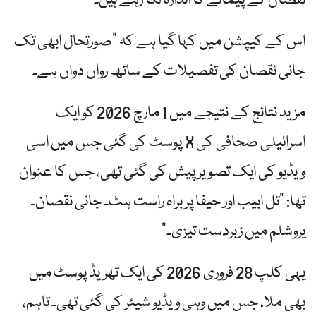
نقصان کے پیمانے کا اندازہ لگا رہے ہیں۔
اس کے کیپشن میں کہا گیا ہے کہ "صورتحال ابھی تک
جانی نقصان کی تفصیلات کے ساتھ رواں دواں ہے۔
مزید نتائج کے نتیجے میں 1 مارچ 2026 کو ایک
اسرائیلی صحافی کی X پوسٹ کی گئی جس میں اسی
ویڈیو کی ایک تصویر پیش کی گئی تھی، جس کا عنوان
تھا: "تل ابیب اور حیفا پر براہ راست ہٹ۔ جانی نقصان۔
یروشلم میں زبردست تیزی۔”
یہی کلپ 28 فروری 2026 کی ایک تھریڈ پوسٹ میں
بھی ملا، جس میں وہی ویڈیو شیئر کی گئی تھی۔ تاہم،