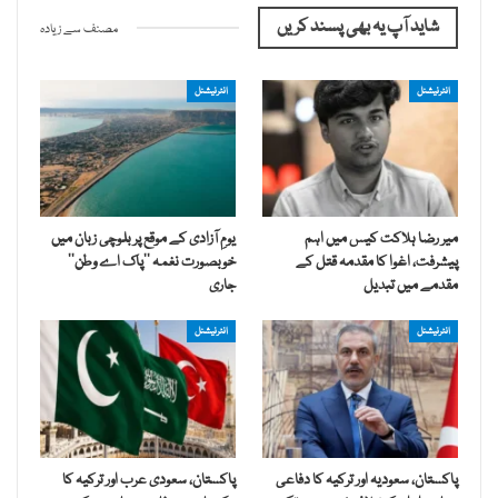
شاید آپ یہ بھی پسند کریں
مصنف سے زیادہ
انٹرنیشنل
انٹرنیشنل
میر رضا ہلاکت کیس میں اہم
یومِ آزادی کے موقع پر بلوچی زبان میں
پیشرفت، اغوا کا مقدمہ قتل کے
خوبصورت نغمہ ’’پاک اے وطن‘‘
مقدمے میں تبدیل
جاری
انٹرنیشنل
انٹرنیشنل
پاکستان، سعودیہ اور ترکیہ کا دفاعی
پاکستان، سعودی عرب اور ترکیہ کا