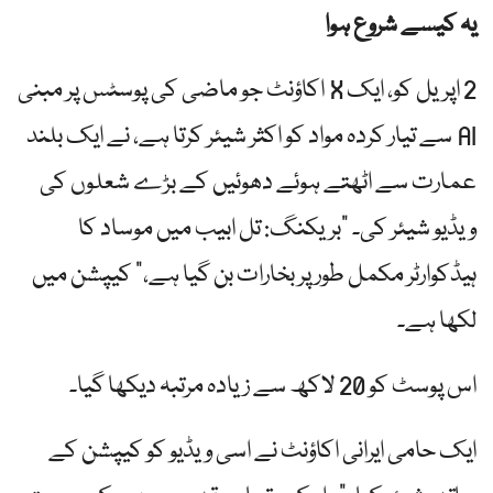
یہ کیسے شروع ہوا
2 اپریل کو، ایک X اکاؤنٹ جو ماضی کی پوسٹس پر مبنی
AI سے تیار کردہ مواد کو اکثر شیئر کرتا ہے، نے ایک بلند
عمارت سے اٹھتے ہوئے دھوئیں کے بڑے شعلوں کی
ویڈیو شیئر کی۔ "بریکنگ: تل ابیب میں موساد کا
ہیڈکوارٹر مکمل طور پر بخارات بن گیا ہے،” کیپشن میں
لکھا ہے۔
اس پوسٹ کو 20 لاکھ سے زیادہ مرتبہ دیکھا گیا۔
ایک حامی ایرانی اکاؤنٹ نے اسی ویڈیو کو کیپشن کے