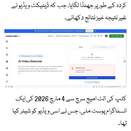
کردہ کے طور پر جھنڈا لگایا، جب کہ ڈیٹیکٹ ویڈیو نے
غیر نتیجہ خیز نتائج دکھائے۔
کلپ کی الٹ امیج سرچ سے 4 مارچ 2026 کی ایک
انسٹاگرام پوسٹ ملی، جس نے اسی ویڈیو کو شیئر کیا
تھا۔