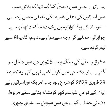
رہے تھے، جس میں دعویٰ کیا گیا تھا کہ یہ تل ابیب
میں اسرائیل کی اعلیٰ غیر ملکی انٹیلی جنس ایجنسی
– موساد کے ہیڈ کوارٹر میں ایک دھماکہ دکھا رہا ہے،
جو ایرانی حملے کی وجہ سے ہوا ہے۔ تاہم، کلپ AI سے
تیار کردہ ہے۔
مشرق وسطیٰ کی جنگ اپنے 35ویں دن میں داخل ہو
گئی ہے اور دشمنی میں کوئی کمی نہیں آئی۔ یہ تنازعہ
28 فروری 2026 کو شروع ہوا، جب امریکہ اور اسرائیل نے
ایران کے فوجی انفراسٹرکچر کو نشانہ بناتے ہوئے مربوط
فضائی حملے کیے، جن میں میزائل سسٹم اور جوہری