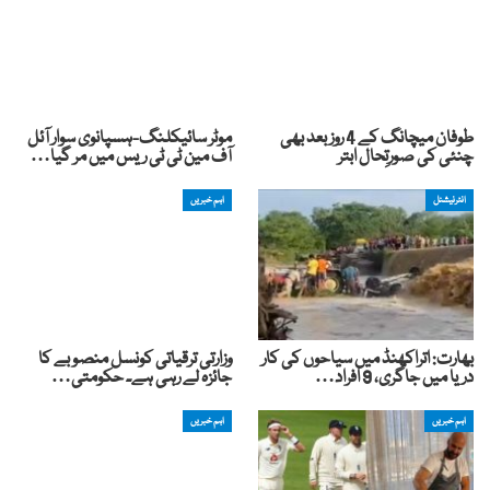
طوفان میچانگ کے 4 روز بعد بھی
موٹر سائیکلنگ-ہسپانوی سوار آئل
چنئی کی صورتِحال ابتر
آف مین ٹی ٹی ریس میں مر گیا…
انٹرنیشنل
اہم خبریں
بھارت: اتراکھنڈ میں سیاحوں کی کار
وزارتی ترقیاتی کونسل منصوبے کا
دریا میں جاگری، 9 افراد…
جائزہ لے رہی ہے۔ حکومتی…
اہم خبریں
اہم خبریں