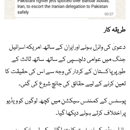
طریقہ کار
دعویٰ کی وائرل ہونے اور ایران کے ساتھ امریکہ اسرائیل
جنگ میں عوامی دلچسپی کے ساتھ ساتھ ثالث کے
طور پر پاکستان کے کردار کی وجہ سے اس کی حقیقت کا
تعین کرنے کے لیے حقائق کی جانچ شروع کی گئی۔
پوسٹس کے کمنٹس سیکشن میں کچھ لوگوں کو ویڈیو
پر اختلاف کرتے ہوئے دیکھا گیا۔