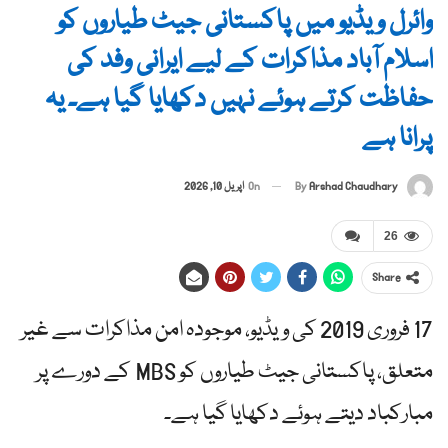
وائرل ویڈیو میں پاکستانی جیٹ طیاروں کو
اسلام آباد مذاکرات کے لیے ایرانی وفد کی
حفاظت کرتے ہوئے نہیں دکھایا گیا ہے۔ یہ
پرانا ہے
By
Arshad Chaudhary
On
اپریل 10, 2026
26
Share
17 فروری 2019 کی ویڈیو، موجودہ امن مذاکرات سے غیر
متعلق، پاکستانی جیٹ طیاروں کو MBS کے دورے پر
مبارکباد دیتے ہوئے دکھایا گیا ہے۔