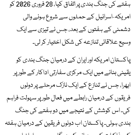
ہفتے کی جنگ بندی پر اتفاق کیا، 28 فروری 2026 کو
امریکہ-اسرائیل کے حملوں سے شروع ہونے والی
دشمنی کے ہفتوں کے بعد، جس نے تیزی سے ایک
وسیع علاقائی تنازعہ کی شکل اختیار کر لی۔
پاکستان امریکہ اور ایران کے درمیان جنگ بندی کو
یقینی بنانے میں ایک مرکزی سفارتی اداکار کے طور پر
ابھرا، جس نے تنازع کے ایک نازک مرحلے پر دونوں
فریقوں کے درمیان رابطے میں فعال طور پر سہولت فراہم
کی۔ اس کوشش کے نتیجے میں دو ہفتے کی جنگ
بندی ہوئی۔ پاکستان اب دونوں فریقین کے درمیان ہفتہ