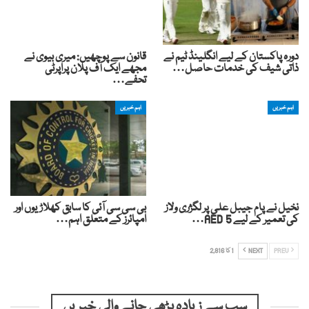
دورہ پاکستان کے لیے انگلینڈ ٹیم نے
قانون سے پوچھیں: میری بیوی نے
ذاتی شیف کی خدمات حاصل…
مجھے ایک آف پلان پراپرٹی
تحفے…
اہم خبریں
اہم خبریں
نخیل نے پام جیبل علی پر لگژری ولاز
بی سی سی آئی کا سابق کھلاڑیوں اور
کی تعمیر کے لیے AED 5…
امپائرز کے متعلق اہم…
PREV
NEXT
1 کا 2,816
سب سے زیادہ پڑھی جانے والی خبریں