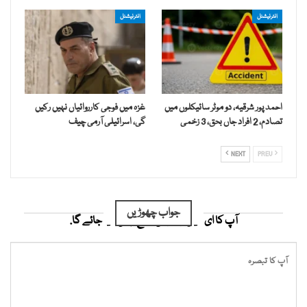
انٹرنیشنل
انٹرنیشنل
احمد پور شرقیہ، دو موٹر سائیکلوں میں
غزہ میں فوجی کارروائیاں نہیں رکیں
تصادم، 2 افراد جاں بحق، 3 زخمی
گی، اسرائیلی آرمی چیف
NEXT
PREV
جواب چھوڑیں
آپ کا ای میل ایڈریس شائع نہیں کیا جائے گا.