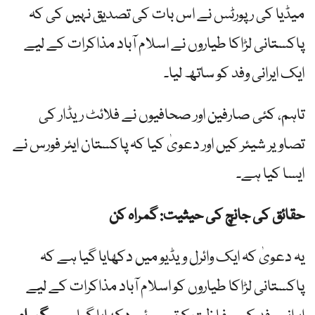
میڈیا کی رپورٹس نے اس بات کی تصدیق نہیں کی کہ
پاکستانی لڑاکا طیاروں نے اسلام آباد مذاکرات کے لیے
ایک ایرانی وفد کو ساتھ لیا۔
تاہم، کئی صارفین اور صحافیوں نے فلائٹ ریڈار کی
تصاویر شیئر کیں اور دعویٰ کیا کہ پاکستان ایئر فورس نے
ایسا کیا ہے۔
حقائق کی جانچ کی حیثیت: گمراہ کن
یہ دعویٰ کہ ایک وائرل ویڈیو میں دکھایا گیا ہے کہ
پاکستانی لڑاکا طیاروں کو اسلام آباد مذاکرات کے لیے