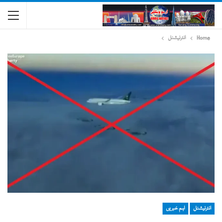
Home
انٹرنیشنل
انٹرنیشنل
اہم خبریں