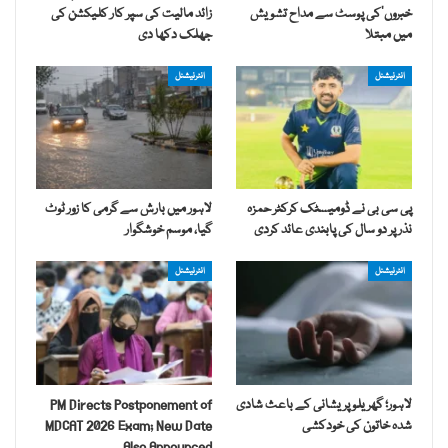
خبروں‘کی پوسٹ سے مداح تشویش
زائد مالیت کی سپر کار کلیکشن کی
میں مبتلا
جھلک دکھا دی
انٹرنیشنل
انٹرنیشنل
پی سی بی نے ڈومیسٹک کرکٹر حمزہ
لاہور میں بارش سے گرمی کا زور ٹوٹ
نذر پر دو سال کی پابندی عائد کردی
گیا، موسم خوشگوار
انٹرنیشنل
انٹرنیشنل
لاہور؛ گھریلو پریشانی کے باعث شادی
PM Directs Postponement of
شدہ خاتون کی خودکشی
MDCAT 2026 Exam; New Date
Also Announced