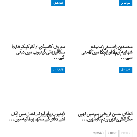
اہم خبریں
انٹرنیشنل
محمدبن زایدسٹی(مصفح
معروف کامیڈی اداکارکیکو شاردا
شہابیہ)ایم9 اورایم12میں 6مئی
سکائیز بائی ڈینیوب میں دبئی
سے…
کے…
انٹرنیشنل
انٹرنیشنل
الطاف حسن قریشی ہم میں نہیں
ڈینیوب پراپرٹیز نے لندن میں ایک
مگرانکی یادیں ہر دم تازہ رہیں…
نئے دفتر کے ساتھ برطانیہ میں…
PREV
NEXT
1 کا 2,815