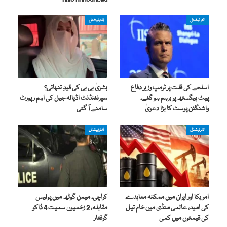
انٹرنیشنل
انٹرنیشنل
اسلحے کی قلت پر ٹرمپ وزیر دفاع
بشریٰ بی بی کی قیدِ تنہائی؟
پیٹ ہیگستھ پر برہم ہو گئے،
سپرنٹنڈنٹ اڈیالہ جیل کی اہم رپورٹ
واشنگٹن پوسٹ کا بڑا دعویٰ
سامنے آ گئی
انٹرنیشنل
انٹرنیشنل
امریکا اور ایران میں ممکنہ معاہدے
کراچی، میمن گوٹھ میں پولیس
کی امید، عالمی منڈی میں خام تیل
مقابلہ، 2 زخمیوں سمیت 4 ڈاکو
کی قیمتوں میں کمی
گرفتار