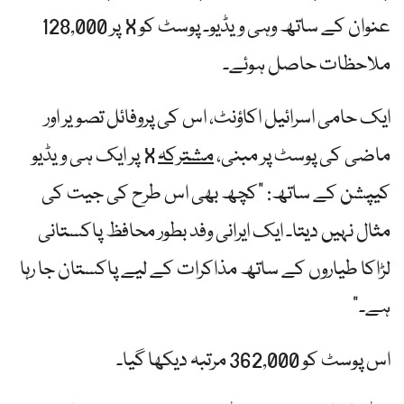
عنوان کے ساتھ وہی ویڈیو۔ پوسٹ کو X پر 128,000
ملاحظات حاصل ہوئے۔
ایک حامی اسرائیل اکاؤنٹ، اس کی پروفائل تصویر اور
ماضی کی پوسٹ پر مبنی،
مشترکہ
X پر ایک ہی ویڈیو
کیپشن کے ساتھ: "کچھ بھی اس طرح کی جیت کی
مثال نہیں دیتا۔ ایک ایرانی وفد بطور محافظ پاکستانی
لڑاکا طیاروں کے ساتھ مذاکرات کے لیے پاکستان جا رہا
ہے۔”
اس پوسٹ کو 362,000 مرتبہ دیکھا گیا۔