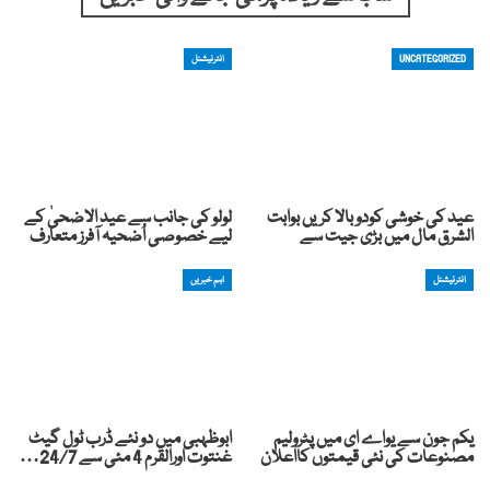
UNCATEGORIZED
انٹرنیشنل
عید کی خوشی کودوبالا کریں بوابت
لولو کی جانب سے عید الاضحیٰ کے
الشرق مال میں بڑی جیت سے
لیے خصوصی اُضحیہ آفرز متعارف
انٹرنیشنل
اہم خبریں
یکم جون سے یواے ای میں پٹرولیم
ابوظہبی میں دو نئے ڈرب ٹول گیٹ
مصنوعات کی نئی قیمتوں کااعلان
غنتوت اورالقرم 4 مئی سے 24/7…