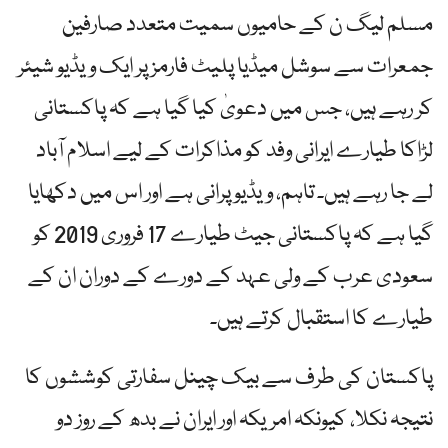
مسلم لیگ ن کے حامیوں سمیت متعدد صارفین
جمعرات سے سوشل میڈیا پلیٹ فارمز پر ایک ویڈیو شیئر
کر رہے ہیں، جس میں دعویٰ کیا گیا ہے کہ پاکستانی
لڑاکا طیارے ایرانی وفد کو مذاکرات کے لیے اسلام آباد
لے جا رہے ہیں۔ تاہم، ویڈیو پرانی ہے اور اس میں دکھایا
گیا ہے کہ پاکستانی جیٹ طیارے 17 فروری 2019 کو
سعودی عرب کے ولی عہد کے دورے کے دوران ان کے
طیارے کا استقبال کرتے ہیں۔
پاکستان کی طرف سے بیک چینل سفارتی کوششوں کا
نتیجہ نکلا، کیونکہ امریکہ اور ایران نے بدھ کے روز دو