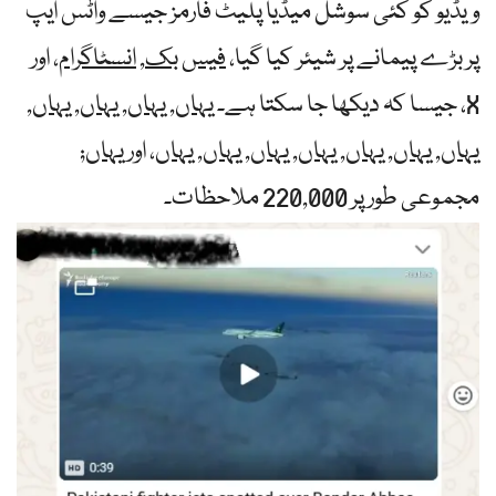
ویڈیو کو کئی سوشل میڈیا پلیٹ فارمز جیسے واٹس ایپ
پر بڑے پیمانے پر شیئر کیا گیا،
فیس بک
,
انسٹاگرام
، اور
X، جیسا کہ دیکھا جا سکتا ہے۔
یہاں
,
یہاں
,
یہاں
,
یہاں
,
یہاں
,
یہاں
,
یہاں
,
یہاں
,
یہاں
,
یہاں
,
یہاں
، اور
یہاں
;
مجموعی طور پر 220,000 ملاحظات۔