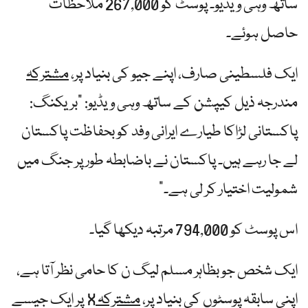
ساتھ وہی ویڈیو۔ پوسٹ کو 267,000 ملاحظات
حاصل ہوئے۔
ایک فلسطینی صارف، اپنے جیو کی بنیاد پر،
مشترکہ
مندرجہ ذیل کیپشن کے ساتھ وہی ویڈیو: "بریکنگ:
پاکستانی لڑاکا طیارے ایرانی وفد کو بحفاظت پاکستان
لے جا رہے ہیں۔ پاکستان نے باضابطہ طور پر جنگ میں
شمولیت اختیار کر لی ہے۔”
اس پوسٹ کو 794,000 مرتبہ دیکھا گیا۔
ایک شخص جو بظاہر مسلم لیگ ن کا حامی نظر آتا ہے،
اپنی سابقہ ​​پوسٹوں کی بنیاد پر،
مشترکہ
X پر ایک جیسے