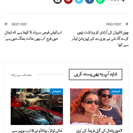
NEXT POST
PREV POST
چین تائیوان کی آزادی کو برداشت نہیں
اسرائیلی فوجی سربراہ کا کہنا ہے کہ لبنان
کرے گا، شی نے جزیرے کے اپوزیشن لیڈر
میں فوج ‘اب بھی حالت جنگ میں ہے’
سے کہا
شاید آپ یہ بھی پسند کریں
مصنف سے زیادہ
انٹرنیشنل
انٹرنیشنل
لامین یامال کی گرل فرینڈ کی ’بری
’مائی ٹوائز‘، رونالڈو نے 8 ارب روپے سے