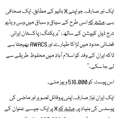
ایک اور صارف، جو اپنے X بائیو کے مطابق، ایک صحافی
ہے،
مشترکہ
اسی طرح کے سیاق و سباق میں وہی ویڈیو
درج ذیل کیپشن کے ساتھ: "بریکنگ: پاکستان ایرانی
فضائی حدود میں لڑاکا طیارے اور AWACS بھیجتا ہے
تاکہ ایران کے وفد کو اسلام آباد میں محفوظ طریقے سے
لے جا سکے۔”
اس پوسٹ کو 516,000 ویوز ملے۔
ایک ایران نواز صارف، اپنی پروفائل تصویر اور ماضی کی
پوسٹس کی بنیاد پر،
مشترکہ
X پر ایک جیسے عنوان کے