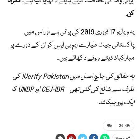
ایرانی وفد کی حفاظت کرتے ہوئے دکھایا گیا ہے۔
گمراہ
کن
.
یہ ویڈیو 17 فروری 2019 کی پرانی ہے اور اس میں
پاکستانی جیٹ طیارے ایم بی ایس کو ان کے دورے پر
مبارکباد دیتے ہوئے دکھاتے ہیں۔
یہ حقائق کی جانچ اصل میں iVerify Pakistan کی
طرف سے شائع کی گئی تھی – CEJ-IBA اور UNDP کا
ایک پروجیکٹ۔
26
Share