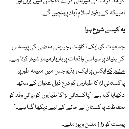
کو مذاکرات کی میزبانی کرے گا جس میں ایران اور
امریکہ کے وفود اسلام آباد پہنچیں گے۔
یہ کیسے شروع ہوا
جمعرات کو، ایک اکاؤنٹ، جو اپنی ماضی کی پوسٹس
کی بنیاد پر سیاسی واقعات پر بار بار میمز شیئر کرتا ہے۔
مشترکہ
ایکس پر ایک ویڈیو جس میں مبینہ طور پر
پاکستانی لڑاکا طیاروں کو درج ذیل عنوان کے ساتھ
دکھایا گیا ہے: "پاکستانی لڑاکا طیاروں کو ایرانی وفد کو
بحفاظت پاکستان لے جانے کے لیے دیکھا گیا ہے۔”
پوسٹ کو 1.5 ملین ویوز ملے۔