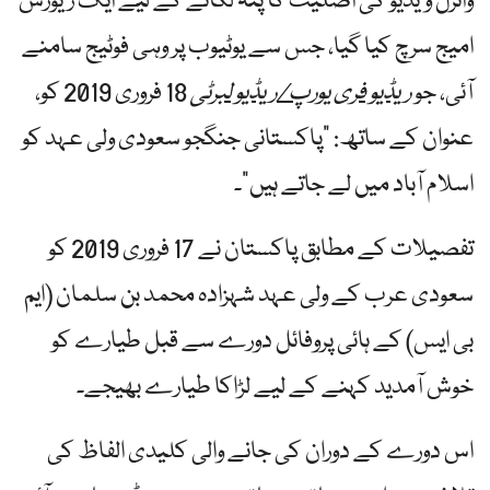
وائرل ویڈیو کی اصلیت کا پتہ لگانے کے لیے ایک ریورس
امیج سرچ کیا گیا، جس سے یوٹیوب پر وہی فوٹیج سامنے
آئی، جو
ریڈیو فری یورپ/ریڈیو لبرٹی
18 فروری 2019 کو،
عنوان کے ساتھ: "پاکستانی جنگجو سعودی ولی عہد کو
اسلام آباد میں لے جاتے ہیں”۔
تفصیلات کے مطابق پاکستان نے 17 فروری 2019 کو
سعودی عرب کے ولی عہد شہزادہ محمد بن سلمان (ایم
بی ایس) کے ہائی پروفائل دورے سے قبل طیارے کو
خوش آمدید کہنے کے لیے لڑاکا طیارے بھیجے۔
اس دورے کے دوران کی جانے والی کلیدی الفاظ کی