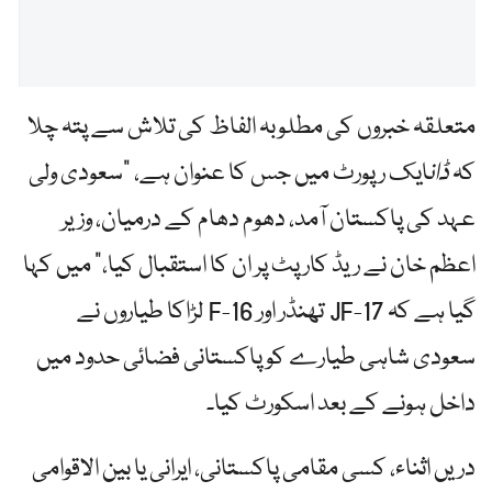
متعلقہ خبروں کی مطلوبہ الفاظ کی تلاش سے پتہ چلا
کہ
ڈان
ایک رپورٹ میں جس کا عنوان ہے، "سعودی ولی
عہد کی پاکستان آمد، دھوم دھام کے درمیان، وزیر
اعظم خان نے ریڈ کارپٹ پر ان کا استقبال کیا،” میں کہا
گیا ہے کہ JF-17 تھنڈر اور F-16 لڑاکا طیاروں نے
سعودی شاہی طیارے کو پاکستانی فضائی حدود میں
داخل ہونے کے بعد اسکورٹ کیا۔
دریں اثناء، کسی مقامی پاکستانی، ایرانی یا بین الاقوامی