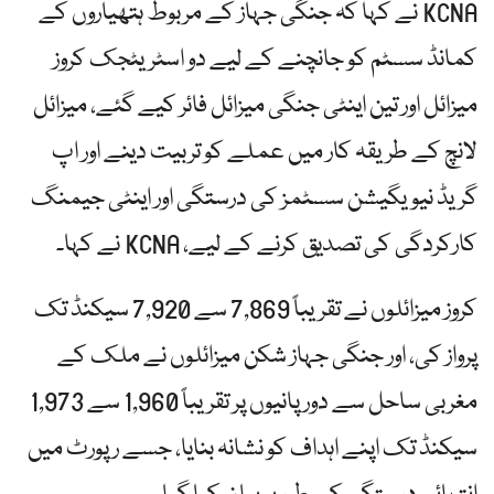
KCNA نے کہا کہ جنگی جہاز کے مربوط ہتھیاروں کے
کمانڈ سسٹم کو جانچنے کے لیے دو اسٹریٹجک کروز
میزائل اور تین اینٹی جنگی میزائل فائر کیے گئے، میزائل
لانچ کے طریقہ کار میں عملے کو تربیت دینے اور اپ
گریڈ نیویگیشن سسٹمز کی درستگی اور اینٹی جیمنگ
کارکردگی کی تصدیق کرنے کے لیے، KCNA نے کہا۔
کروز میزائلوں نے تقریباً 7,869 سے 7,920 سیکنڈ تک
پرواز کی، اور جنگی جہاز شکن میزائلوں نے ملک کے
مغربی ساحل سے دور پانیوں پر تقریباً 1,960 سے 1,973
سیکنڈ تک اپنے اہداف کو نشانہ بنایا، جسے رپورٹ میں