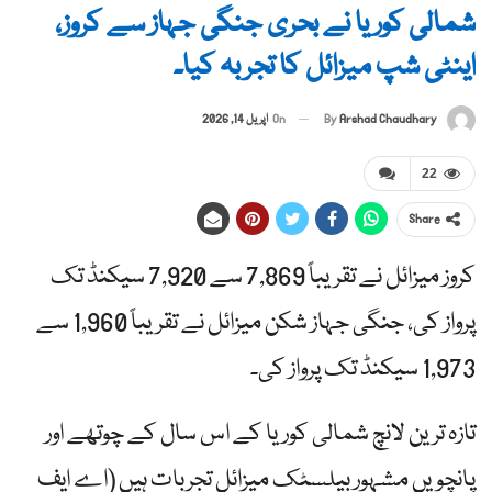
شمالی کوریا نے بحری جنگی جہاز سے کروز،
اینٹی شپ میزائل کا تجربہ کیا۔
By
Arshad Chaudhary
On
اپریل 14, 2026
22
Share
کروز میزائل نے تقریباً 7,869 سے 7,920 سیکنڈ تک
پرواز کی، جنگی جہاز شکن میزائل نے تقریباً 1,960 سے
1,973 سیکنڈ تک پرواز کی۔
تازہ ترین لانچ شمالی کوریا کے اس سال کے چوتھے اور
پانچویں مشہور بیلسٹک میزائل تجربات ہیں (اے ایف