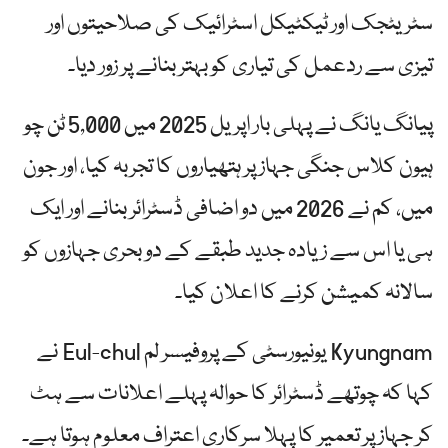
سٹریٹجک اور ٹیکٹیکل اسٹرائیک کی صلاحیتوں اور
تیزی سے ردعمل کی تیاری کو بہتر بنانے پر زور دیا۔
پیانگ یانگ نے پہلی بار اپریل 2025 میں 5,000 ٹن چو
ہیون کلاس جنگی جہاز پر ہتھیاروں کا تجربہ کیا، اور جون
میں، کم نے 2026 میں دو اضافی ڈسٹرائر بنانے اور ایک
ہی یا اس سے زیادہ جدید طبقے کے دو بحری جہازوں کو
سالانہ کمیشن کرنے کا اعلان کیا۔
Kyungnam یونیورسٹی کے پروفیسر لم Eul-chul نے
کہا کہ چوتھے ڈسٹرائر کا حوالہ پہلے اعلانات سے ہٹ
کر جہاز پر تعمیر کا پہلا سرکاری اعتراف معلوم ہوتا ہے۔