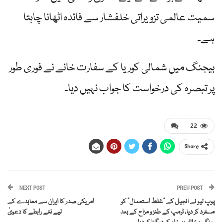
سمیت عالمی تزویراتی خلفشار سے فائدہ اٹھانا چاہتا
ہے۔
بیجنگ میں شمالی کوریا کے سفارت خانے نے فوری طور
پر تبصرہ کی درخواست کا جواب نہیں دیا۔
22
Share
NEXT POST
PREV POST
پوپ لیو نے انجیل کے "غلط استعمال” کو
امریکی صدر کا ایران سے معاہدے کے
مسترد کر دیا، ٹرمپ کے طنز و مزاح کے بعد
لیے نئے رابطے کا دعویٰ