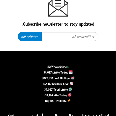
Subscribe newsletter to stay updated.
سبسکرائب کریں
22
Who's Online:
34,097
Visits Today:
1,022,910
Last 30 Days:
12,445,405
This Year:
34,097
Total Visits:
68,194
Hits Today:
68,194
Total Hits: