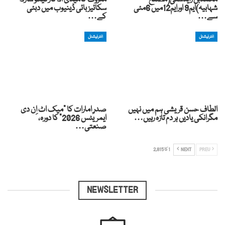
محمدبن زایدسٹی(مصفح
معروف کامیڈی اداکارکیکو شاردا
شہابیہ)ایم9 اورایم12میں 6مئی
سکائیز بائی ڈینیوب میں دبئی
سے…
کے…
انٹرنیشنل
انٹرنیشنل
الطاف حسن قریشی ہم میں نہیں
صدرِ امارات کا “میک اٹ اِن دی
مگرانکی یادیں ہر دم تازہ رہیں…
ایمریٹس 2026” کا دورہ،
صنعتی…
PREV
NEXT
1 کا 2,815
NEWSLETTER