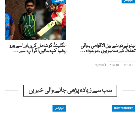
انٹرنیشنل
اہم خبریں
نیٹو نے دو نئے بین الاقوامی ہوائی
انگلینڈ کو شامل کریں اور اسے یورو-
تحفظ کے منصوبوں ، موجودہ…
ایشیا کپ بنائیں اگر آپ اسے…
PREV
NEXT
1 کا 2,815
سب سے زیادہ پڑھی جانے والی خبریں
UNCATEGORIZED
انٹرنیشنل