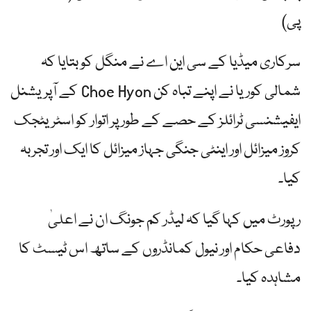
پی)
سرکاری میڈیا کے سی این اے نے منگل کو بتایا کہ
شمالی کوریا نے اپنے تباہ کن Choe Hyon کے آپریشنل
ایفیشنسی ٹرائلز کے حصے کے طور پر اتوار کو اسٹریٹجک
کروز میزائل اور اینٹی جنگی جہاز میزائل کا ایک اور تجربہ
کیا۔
رپورٹ میں کہا گیا کہ لیڈر کم جونگ ان نے اعلیٰ
دفاعی حکام اور نیول کمانڈروں کے ساتھ اس ٹیسٹ کا
مشاہدہ کیا۔