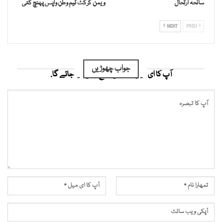
سانحہ ارتحال
ویمن کرکٹ ٹیم وطن واپس پہنچ گئی
NEXT
PREV
جواب چھوڑیں
آپ کا ای میل ایڈریس شائع نہیں کیا جائے گا.