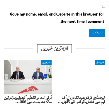
Save my name, email, and website in this browser for
the next time I comment.
تازہ ترین خبریں
انٹرنیشنل
اہم خبریں
’لیجنڈری کرکٹر عبدالقادر ہال آف
آر ٹی اے اور الفطیم آٹوموٹیو پارٹنر تین
فیم میں شامل،گوگلی کے ناقابل…
سالہ معاہدے میں 360…