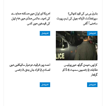
بشریٰ بی بی کی قیدِ تنہائی؟
امریکا اور ایران میں ممکنہ معاہدے
سپرنٹنڈنٹ اڈیالہ جیل کی اہم رپورٹ
کی امید، عالمی منڈی میں خام تیل
سامنے آ گئی
کی قیمتوں میں کمی
انٹرنیشنل
انٹرنیشنل
کراچی، میمن گوٹھ میں پولیس
احمد پور شرقیہ، دو موٹر سائیکلوں میں
مقابلہ، 2 زخمیوں سمیت 4 ڈاکو
تصادم، 2 افراد جاں بحق، 3 زخمی
گرفتار
انٹرنیشنل
انٹرنیشنل