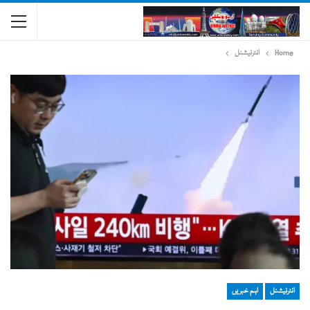
Home
انٹرنیشنل
انٹرنیشنل
اہم خبریں