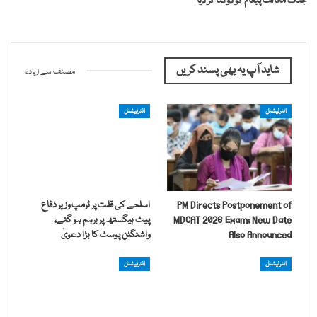
جنگ مخالف پیغام کو دوگنا کر دیا
شاید آپ یہ بھی پسند کریں
مصنف سے زیادہ
انٹرنیشنل
انٹرنیشنل
PM Directs Postponement of
اسلحے کی قلت پر ٹرمپ وزیر دفاع
MDCAT 2026 Exam; New Date
پیٹ ہیگستھ پر برہم ہو گئے،
Also Announced
واشنگٹن پوسٹ کا بڑا دعویٰ
انٹرنیشنل
انٹرنیشنل