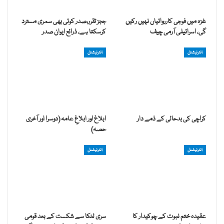
غزہ میں فوجی کارروائیاں نہیں رکیں
ججز تقرر،صدر کوئی بھی سمری مسترد
گی، اسرائیلی آرمی چیف
کرسکتا ہے، ذرائع ایوان صدر
انٹرنیشنل
انٹرنیشنل
کراچی کی بدحالی کے ذمے دار
ابلاغ اور ابلاغِ عامہ (دوسرا اور آخری
حصہ)
انٹرنیشنل
انٹرنیشنل
عقیدہ ختم نبوت کے چوکیدار کا
سری لنکا سے شکست کے بعد قومی