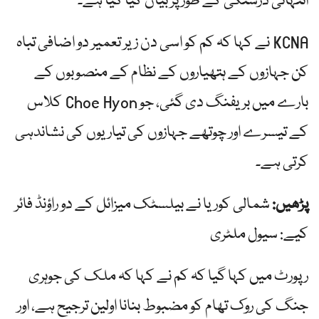
انتہائی درستگی کے طور پر بیان کیا گیا ہے۔
KCNA نے کہا کہ کم کو اسی دن زیر تعمیر دو اضافی تباہ
کن جہازوں کے ہتھیاروں کے نظام کے منصوبوں کے
بارے میں بریفنگ دی گئی، جو Choe Hyon کلاس
کے تیسرے اور چوتھے جہازوں کی تیاریوں کی نشاندہی
کرتی ہے۔
پڑھیں:
شمالی کوریا نے بیلسٹک میزائل کے دو راؤنڈ فائر
کیے: سیول ملٹری
رپورٹ میں کہا گیا کہ کم نے کہا کہ ملک کی جوہری
جنگ کی روک تھام کو مضبوط بنانا اولین ترجیح ہے، اور