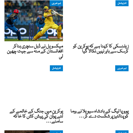
انٹرنیشنل
اہم خبریں
زیلنسکی کا کہنا ہے کہ یوکرین کو
میکسویل نے ڈبل سنچری بناکر
کرسک سے باہر نہیں نکالا گیا
افغانستان کے منہ سے جیت چھین
لی
اہم خبریں
انٹرنیشنل
یوروپا لیگ کے بادشاہ سیویلا نے روما
یوکرین میں جنگ کے خاتمے کے
کو پنالٹیز پر شکست دے کر…
لئے پوتن کی پیش کش کا خاکہ
سامنے…