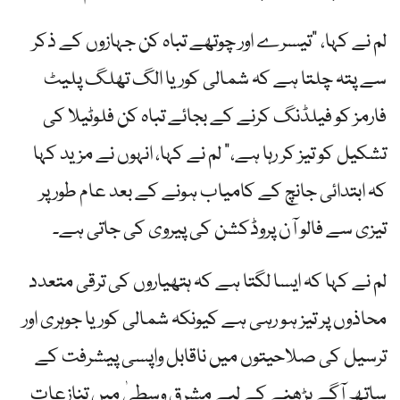
لم نے کہا، "تیسرے اور چوتھے تباہ کن جہازوں کے ذکر
سے پتہ چلتا ہے کہ شمالی کوریا الگ تھلگ پلیٹ
فارمز کو فیلڈنگ کرنے کے بجائے تباہ کن فلوٹیلا کی
تشکیل کو تیز کر رہا ہے،” لم نے کہا، انہوں نے مزید کہا
کہ ابتدائی جانچ کے کامیاب ہونے کے بعد عام طور پر
تیزی سے فالو آن پروڈکشن کی پیروی کی جاتی ہے۔
لم نے کہا کہ ایسا لگتا ہے کہ ہتھیاروں کی ترقی متعدد
محاذوں پر تیز ہو رہی ہے کیونکہ شمالی کوریا جوہری اور
ترسیل کی صلاحیتوں میں ناقابل واپسی پیشرفت کے
ساتھ آگے بڑھنے کے لیے مشرق وسطیٰ میں تنازعات