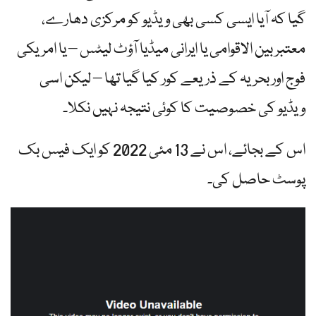
گیا کہ آیا ایسی کسی بھی ویڈیو کو مرکزی دھارے،
معتبر بین الاقوامی یا ایرانی میڈیا آؤٹ لیٹس – یا امریکی
فوج اور بحریہ کے ذریعے کور کیا گیا تھا – لیکن اسی
ویڈیو کی خصوصیت کا کوئی نتیجہ نہیں نکلا۔
اس کے بجائے، اس نے 13 مئی 2022 کو ایک فیس بک
پوسٹ حاصل کی۔