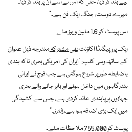
لیے بند کر دیا، حتیٰ کہ اس نے اسے ان پر بند کر دیا۔
میرے دوست، جنگ ایک فن ہے۔”
اس پوسٹ کو 1.6 ملین ویوز ملے۔
ایک پروپیگنڈا اکاؤنٹ بھی
مشترکہ
مندرجہ ذیل عنوان
کے ساتھ وہی کلپ: "ایران کی امریکی بحری ناکہ بندی
باضابطہ طور پر شروع ہوگئی ہے جب فوج نے ایرانی
بندرگاہوں میں داخل ہونے اور باہر جانے والے بحری
جہازوں پر پابندی عائد کردی ہے، جس سے کشیدگی
میں ایک بڑی اضافہ ہوا ہے۔
رائٹرز۔
"
پوسٹ کو 755,000 ملاحظات ملے۔