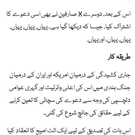
اس کے بعد، دوسرے X صارفین نے بھی اسی دعوے کا
اشتراک کیا، جیسا کہ دیکھا گیا ہے۔
یہاں
,
یہاں
,
یہاں
,
یہاں
,
یہاں
، اور
یہاں
.
طریقہ کار
جاری کشیدگی کے درمیان امریکہ اور ایران کے درمیان
جنگ بندی میں اس کی اعلی وائرلیت اور گہری عوامی
دلچسپی کی وجہ سے دعوے کی سچائی کا تعین کرنے
کے لیے حقائق کی جانچ شروع کی گئی۔
اس بات کی تصدیق کے لیے ایک الٹ امیج کا انعقاد کیا