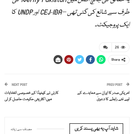
طرف سے شائع کی گئی تھی – CEJ-IBA اور UNDP کا
ایک پروجیکٹ۔
26
Share
NEXT POST
PREV POST
امریکی صدر کا ایران سے معاہدے کے
کارنی نے کینیڈا کے خصوصی انتخابات
لیے نئے رابطے کا دعویٰ
میں اکثریتی حکومت حاصل کر لی
شاید آپ یہ بھی پسند کریں
مصنف سے زیادہ