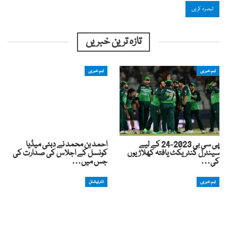
تازہ ترین خبریں
اہم خبریں
اہم خبریں
پی سی بی 2023-24 کے لیے
احمد بن محمد نے دبئی میڈیا
سینٹرل کنٹریکٹ یافتہ کھلاڑیوں
کونسل کے اجلاس کی صدارت کی
کی…
جس میں…
اہم خبریں
انٹرنیشنل