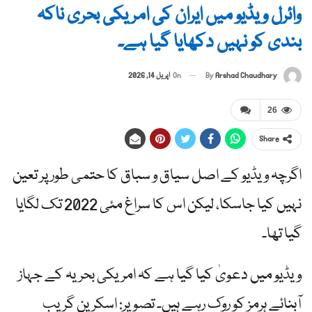
وائرل ویڈیو میں ایران کی امریکی بحری ناکہ
بندی کو نہیں دکھایا گیا ہے۔
By
Arshad Chaudhary
On
اپریل 14, 2026
26
Share
اگرچہ ویڈیو کے اصل سیاق و سباق کا حتمی طور پر تعین
نہیں کیا جاسکا، لیکن اس کا سراغ مئی 2022 تک لگایا
گیا تھا۔
ویڈیو میں دعویٰ کیا گیا ہے کہ امریکی بحریہ کے جہاز
آبنائے ہرمز کو روک رہے ہیں۔ تصویر: اسکرین گریب