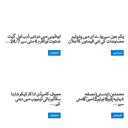
یکم جون سے یواے ای میں پٹرولیم
ابوظہبی میں دو نئے ڈرب ٹول گیٹ
مصنوعات کی نئی قیمتوں کااعلان
غنتوت اورالقرم 4 مئی سے 24/7…
اہم خبریں
انٹرنیشنل
محمدبن زایدسٹی(مصفح
معروف کامیڈی اداکارکیکو شاردا
شہابیہ)ایم9 اورایم12میں 6مئی
سکائیز بائی ڈینیوب میں دبئی
سے…
کے…
انٹرنیشنل
انٹرنیشنل