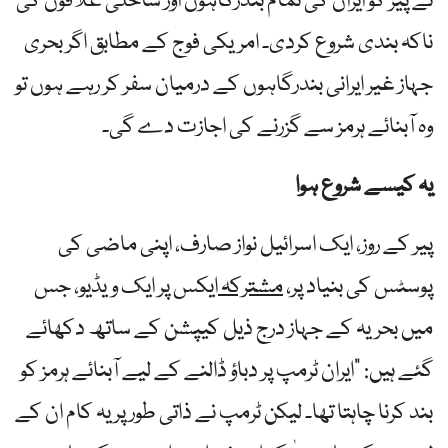
نے پیر کو ایران کی تمام بندرگاہوں اور ساحلی علاقوں کی
ناکہ بندی شروع کردی۔ امریکی فوج کے مطابق اگر بحری
جہاز غیر ایرانی بندرگاہوں کے درمیان سفر کر رہے ہوں تو
وہ آبنائے ہرمز سے گزرنے کی اجازت دے گی۔
یہ کیسے شروع ہوا
پیر کے روز، ایک اسرائیل نواز صارف، اپنی ماضی کی
پوسٹس کی بنیاد پر،
مشترکہ
ایکس پر ایک ویڈیو، جس
میں بحریہ کے جہاز درج ذیل کیپشن کے ساتھ دکھائے
گئے ہیں: "ایران ٹرمپ پر دباؤ ڈالنے کے لیے آبنائے ہرمز کو
بند کرنا چاہتا تھا۔ لیکن ٹرمپ نے ذاتی طور پر یہ کام ان کے