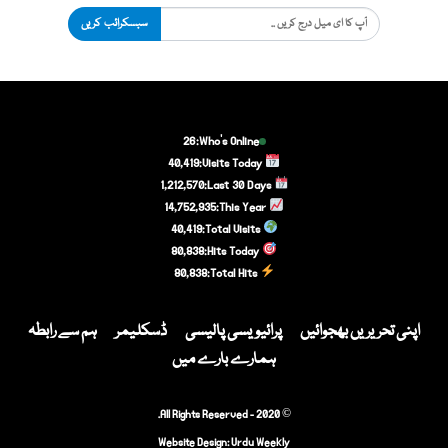
سبسکرائب کریں
26
Who's Online:
40,419
Visits Today:
1,212,570
Last 30 Days:
14,752,935
This Year:
40,419
Total Visits:
80,838
Hits Today:
80,838
Total Hits:
اپنی تحریریں بھجوائیں
پرائیویسی پالیسی
ڈسکلیمر
ہم سے رابطہ
ہمارے بارے میں
© 2020 - All Rights Reserved.
Website Design:
Urdu Weekly