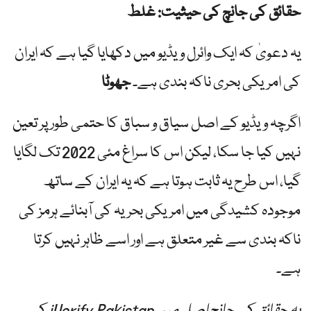
حقائق کی جانچ کی حیثیت: غلط
یہ دعویٰ کہ ایک وائرل ویڈیو میں دکھایا گیا ہے کہ ایران
کی امریکی بحری ناکہ بندی ہے۔
جھوٹا
اگرچہ ویڈیو کے اصل سیاق و سباق کا حتمی طور پر تعین
نہیں کیا جا سکا، لیکن اس کا سراغ مئی 2022 تک لگایا
گیا، اس طرح یہ ثابت ہوتا ہے کہ یہ ایران کے ساتھ
موجودہ کشیدگی میں امریکی بحریہ کی آبنائے ہرمز کی
ناکہ بندی سے غیر متعلق ہے اور اسے ظاہر نہیں کرتا
ہے۔
یہ حقائق کی جانچ اصل میں iVerify Pakistan کی