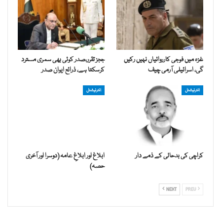
غزہ میں فوجی کارروائیاں نہیں رکیں
ججز تقرر،صدر کوئی بھی سمری مسترد
گی، اسرائیلی آرمی چیف
کرسکتا ہے، ذرائع ایوان صدر
انٹرنیشنل
انٹرنیشنل
کراچی کی بدحالی کے ذمے دار
ابلاغ اور ابلاغِ عامہ (دوسرا اور آخری
حصہ)
NEXT
PREV