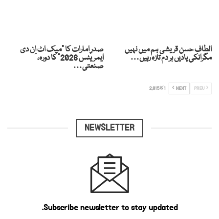
الطاف حسن قریشی ہم میں نہیں
صدرِ امارات کا “میک اٹ اِن دی
مگرانکی یادیں ہر دم تازہ رہیں…
ایمریٹس 2026” کا دورہ،
صنعتی…
PREV
NEXT
1 کا 2,815
NEWSLETTER
Subscribe newsletter to stay updated.