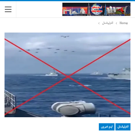
Home
انٹرنیشنل
انٹرنیشنل
اہم خبریں