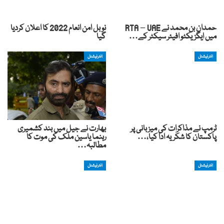
حمدان بن محمد نے RTA – UAE
نوبل امن انعام 2022 کا اعلان کردیا
میں ایگزیکٹو افیئر سیکٹر کے…
گیا
انٹرنیشنل
انٹرنیشنل
ٹرمپ نے مذاکرات کی میزبانی پر
بھارت نے جیل میں بند کشمیری
پاکستان کا شکریہ ادا کیا،…
رہنما یاسین ملک کی موت کا
مطالبہ…
انٹرنیشنل
انٹرنیشنل