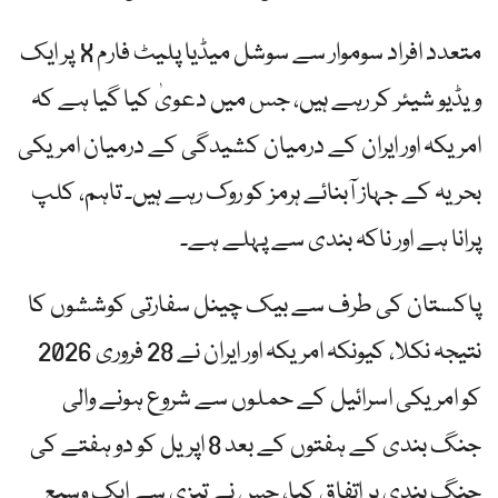
متعدد افراد سوموار سے سوشل میڈیا پلیٹ فارم X پر ایک
ویڈیو شیئر کر رہے ہیں، جس میں دعویٰ کیا گیا ہے کہ
امریکہ اور ایران کے درمیان کشیدگی کے درمیان امریکی
بحریہ کے جہاز آبنائے ہرمز کو روک رہے ہیں۔ تاہم، کلپ
پرانا ہے اور ناکہ بندی سے پہلے ہے۔
پاکستان کی طرف سے بیک چینل سفارتی کوششوں کا
نتیجہ نکلا، کیونکہ امریکہ اور ایران نے 28 فروری 2026
کو امریکی اسرائیل کے حملوں سے شروع ہونے والی
جنگ بندی کے ہفتوں کے بعد 8 اپریل کو دو ہفتے کی
جنگ بندی پر اتفاق کیا، جس نے تیزی سے ایک وسیع