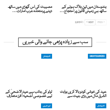
ہندوستان میں تین ہلاک ہونے کے
مصیبت کی اس گھڑی میں ساتھ
ساتھ ہی زمینی قانون پر احتجاج…
دینے پرمتحدہ عرب امارات…
PREV
NEXT
1 کا 2,815
سب سے زیادہ پڑھی جانے والی خبریں
UNCATEGORIZED
انٹرنیشنل
عید کی خوشی کودوبالا کریں بوابت
لولو کی جانب سے عید الاضحیٰ کے
الشرق مال میں بڑی جیت سے
لیے خصوصی اُضحیہ آفرز متعارف
انٹرنیشنل
اہم خبریں