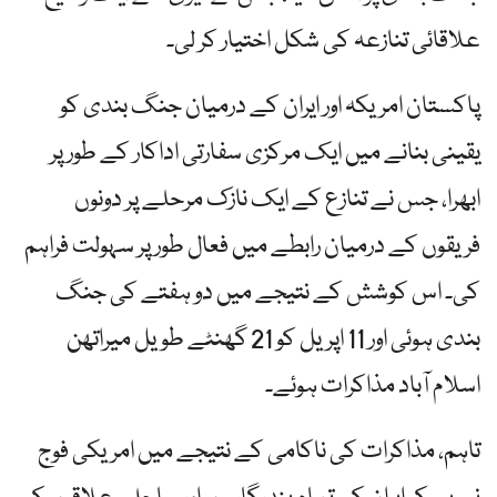
علاقائی تنازعہ کی شکل اختیار کر لی۔
پاکستان امریکہ اور ایران کے درمیان جنگ بندی کو
یقینی بنانے میں ایک مرکزی سفارتی اداکار کے طور پر
ابھرا، جس نے تنازع کے ایک نازک مرحلے پر دونوں
فریقوں کے درمیان رابطے میں فعال طور پر سہولت فراہم
کی۔ اس کوشش کے نتیجے میں دو ہفتے کی جنگ
بندی ہوئی اور 11 اپریل کو 21 گھنٹے طویل میراتھن
اسلام آباد مذاکرات ہوئے۔
تاہم، مذاکرات کی ناکامی کے نتیجے میں امریکی فوج