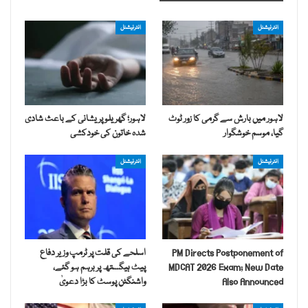
انٹرنیشنل
انٹرنیشنل
لاہور میں بارش سے گرمی کا زور ٹوٹ
لاہور؛ گھریلو پریشانی کے باعث شادی
گیا، موسم خوشگوار
شدہ خاتون کی خودکشی
انٹرنیشنل
انٹرنیشنل
PM Directs Postponement of
اسلحے کی قلت پر ٹرمپ وزیر دفاع
MDCAT 2026 Exam; New Date
پیٹ ہیگستھ پر برہم ہو گئے،
Also Announced
واشنگٹن پوسٹ کا بڑا دعویٰ