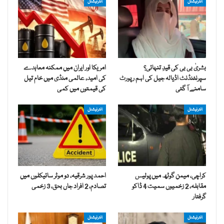
انٹرنیشنل
انٹرنیشنل
بشریٰ بی بی کی قیدِ تنہائی؟
امریکا اور ایران میں ممکنہ معاہدے
سپرنٹنڈنٹ اڈیالہ جیل کی اہم رپورٹ
کی امید، عالمی منڈی میں خام تیل
سامنے آ گئی
کی قیمتوں میں کمی
انٹرنیشنل
انٹرنیشنل
کراچی، میمن گوٹھ میں پولیس
احمد پور شرقیہ، دو موٹر سائیکلوں میں
مقابلہ، 2 زخمیوں سمیت 4 ڈاکو
تصادم، 2 افراد جاں بحق، 3 زخمی
گرفتار
انٹرنیشنل
انٹرنیشنل