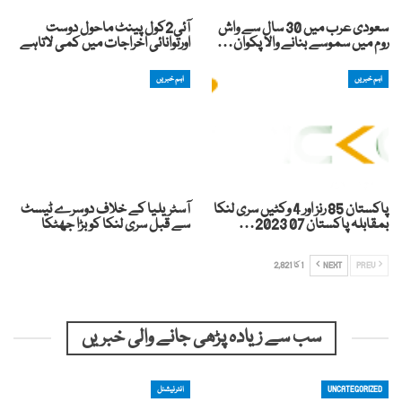
سعودی عرب میں 30 سال سے واش
آئی2کول پینٹ ماحول دوست
روم میں سموسے بنانے والا پکوان…
اورتوانائی اخراجات میں کمی لاتاہے
اہم خبریں
اہم خبریں
پاکستان 85 رنز اور 4 وکٹیں سری لنکا
آسٹریلیا کے خلاف دوسرے ٹیسٹ
بمقابلہ پاکستان 07 2023…
سے قبل سری لنکا کو بڑا جھٹکا
PREV
NEXT
1 کا 2,821
سب سے زیادہ پڑھی جانے والی خبریں
UNCATEGORIZED
انٹرنیشنل