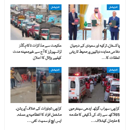
انٹرنیشنل
انٹرنیشنل
پاکستان، ترکیہ اور سعودی کے درمیان
حکومت سے مذاکرات ناکام،گڈز
دفاعی معاہدہ دہائیوں پر محیط تاریخی
ٹرانسپورٹرز کا آج سے غیرمعینہ مدت
تعلقات کا…
کیلیے ہڑتال کا اعلان
انٹرنیشنل
انٹرنیشنل
کراچی: سہراب گوٹھ ایدھی سینٹر میں
کراچی: تجاوزات کے خلاف آپریشن،
65لاکھ سے زائد کی ڈکیتی کا مقدمہ
مشتعل افراد کا انتظامیہ پر حملہ،
4 ملزمان کیخلاف…
ایس ایچ او سمیت کئی…