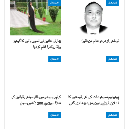
انٹرنیشنل
انٹرنیشنل
تو غنی از ھر دو عالم من فقیر!
بھارتی خاتون نے لمبے بالوں کا گینیز
ورلڈ ریکارڈ قائم کر دیا
انٹرنیشنل
انٹرنیشنل
پیٹرولیم مصنوعات کی نئی قیمتوں کا
کراچی، صدر میں فائر سیفٹی قوانین کی
اعلان، ڈیزل پر لیوی مزید بڑھا دی گئی
خلاف ورزی پر 200 دکانیں سیل
انٹرنیشنل
انٹرنیشنل