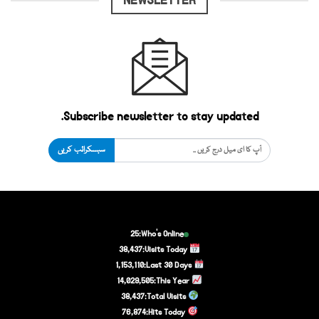
NEWSLETTER
Subscribe newsletter to stay updated.
سبسکرائب کریں
25
Who's Online:
38,437
Visits Today:
1,153,110
Last 30 Days:
14,029,505
This Year:
38,437
Total Visits:
76,874
Hits Today: