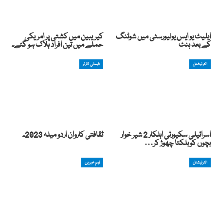
ایلیٹ یو ایس یونیورسٹی میں شوٹنگ
کیریبین میں کشتی پر امریکی
کے بعد ہنٹ
حملے میں تین افراد ہلاک ہو گئے۔
انٹرنیشنل
فیملی کارنر
اسرائیلی سکیورٹی اہلکار 2 شیر خوار
ثقافتی کاروان اردو میلہ 2023۔
بچوں کو بلکتا چھوڑ کر…
انٹرنیشنل
اہم خبریں