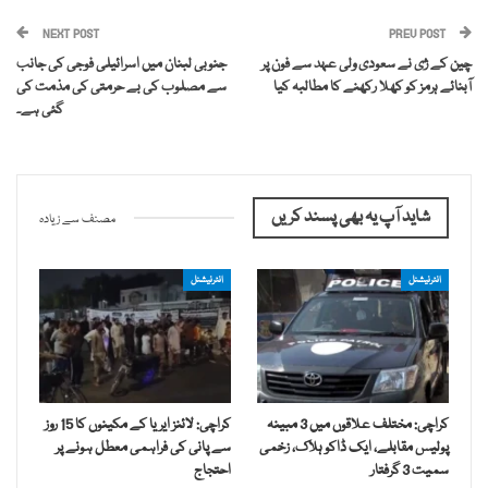
NEXT POST
PREV POST
چین کے ژی نے سعودی ولی عہد سے فون پر
جنوبی لبنان میں اسرائیلی فوجی کی جانب
آبنائے ہرمز کو کھلا رکھنے کا مطالبہ کیا
سے مصلوب کی بے حرمتی کی مذمت کی
گئی ہے۔
شاید آپ یہ بھی پسند کریں
مصنف سے زیادہ
انٹرنیشنل
انٹرنیشنل
کراچی: مختلف علاقوں میں 3 مبینہ
کراچی: لائنز ایریا کے مکینوں کا 15 روز
پولیس مقابلے، ایک ڈاکو ہلاک، زخمی
سے پانی کی فراہمی معطل ہونے پر
سمیت 3 گرفتار
احتجاج