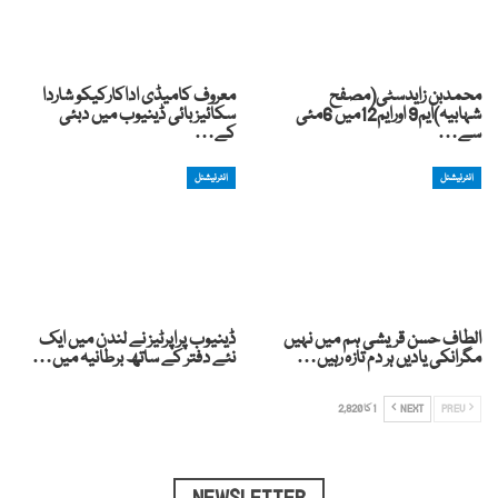
محمدبن زایدسٹی(مصفح
معروف کامیڈی اداکارکیکو شاردا
شہابیہ)ایم9 اورایم12میں 6مئی
سکائیز بائی ڈینیوب میں دبئی
سے…
کے…
انٹرنیشنل
انٹرنیشنل
الطاف حسن قریشی ہم میں نہیں
ڈینیوب پراپرٹیز نے لندن میں ایک
مگرانکی یادیں ہر دم تازہ رہیں…
نئے دفتر کے ساتھ برطانیہ میں…
PREV
NEXT
1 کا 2,820