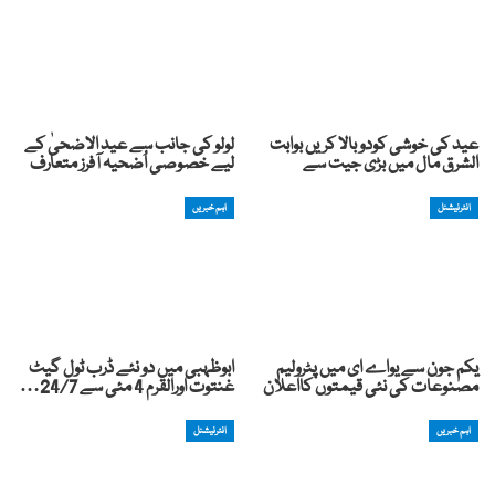
عید کی خوشی کودوبالا کریں بوابت
لولو کی جانب سے عید الاضحیٰ کے
الشرق مال میں بڑی جیت سے
لیے خصوصی اُضحیہ آفرز متعارف
انٹرنیشنل
اہم خبریں
یکم جون سے یواے ای میں پٹرولیم
ابوظہبی میں دو نئے ڈرب ٹول گیٹ
مصنوعات کی نئی قیمتوں کااعلان
غنتوت اورالقرم 4 مئی سے 24/7…
اہم خبریں
انٹرنیشنل