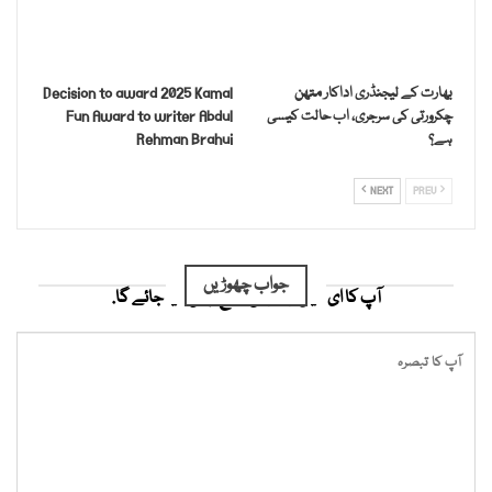
بھارت کے لیجنڈری اداکار متھن
Decision to award 2025 Kamal
چکرورتی کی سرجری، اب حالت کیسی
Fun Award to writer Abdul
ہے؟
Rehman Brahui
NEXT
PREV
جواب چھوڑیں
آپ کا ای میل ایڈریس شائع نہیں کیا جائے گا.