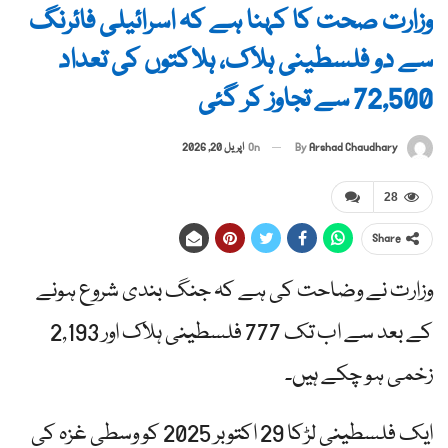
وزارت صحت کا کہنا ہے کہ اسرائیلی فائرنگ
سے دو فلسطینی ہلاک، ہلاکتوں کی تعداد
72,500 سے تجاوز کر گئی
By
Arshad Chaudhary
On
اپریل 20, 2026
28
Share
وزارت نے وضاحت کی ہے کہ جنگ بندی شروع ہونے
کے بعد سے اب تک 777 فلسطینی ہلاک اور 2,193
زخمی ہو چکے ہیں۔
ایک فلسطینی لڑکا 29 اکتوبر 2025 کو وسطی غزہ کی