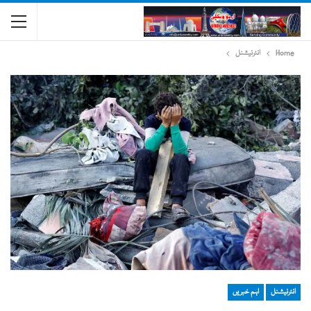
Home
انٹرنیشنل
انٹرنیشنل
اہم خبریں