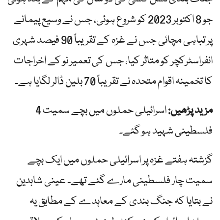
جو 8 اکتوبر 2023 کو شروع ہوئی، جس نے وسیع پیمانے
پر تباہی مچائی جس نے غزہ کے تقریباً 90 فیصد شہری
انفراسٹرکچر کو متاثر کیا، جس کی تعمیر نو کے اخراجات
کا تخمینہ اقوام متحدہ نے تقریباً 70 بلین ڈالر لگایا ہے۔
مزید پڑھیں:
اسرائیلی حملوں میں بچے سمیت 4
فلسطینی شہید ہو گئے۔
گزشتہ ہفتے غزہ پر اسرائیلی حملوں میں ایک بچے
سمیت چار فلسطینی مارے گئے تھے۔ عینی شاہدین
نے بتایا کہ جنگ بندی کے معاہدے کے مطابق یہ