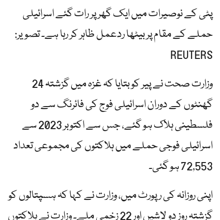
پٹی کے نوصیرات میں ایک گھر پر رات گئے اسرائیلی
حملے کے مقام پر بیٹھا ردعمل ظاہر کر رہا ہے۔ تصویر:
REUTERS
وزارت صحت نے پیر کو بتایا کہ غزہ میں گزشتہ 24
گھنٹوں کے دوران اسرائیلی فوج کی فائرنگ سے دو
فلسطینی ہلاک ہو گئے، جس سے اکتوبر 2023 سے
اسرائیلی فوجی حملے میں ہلاکتوں کی مجموعی تعداد
72,553 ہو گئی۔
اپنی روزانہ کی رپورٹ میں، وزارت نے کہا کہ ہسپتالوں کو
گزشتہ روز دو لاشیں اور 22 زخمی ملے۔ وزارت نے ہلاکتوں