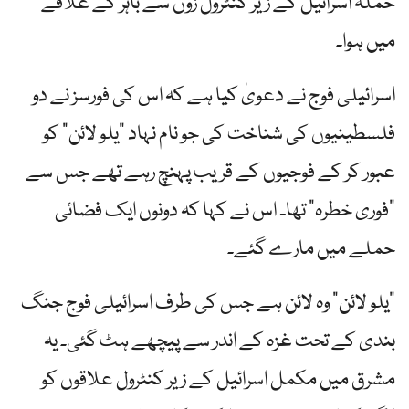
حملہ اسرائیل کے زیر کنٹرول زون سے باہر کے علاقے
میں ہوا۔
اسرائیلی فوج نے دعویٰ کیا ہے کہ اس کی فورسز نے دو
فلسطینیوں کی شناخت کی جو نام نہاد "یلو لائن” کو
عبور کر کے فوجیوں کے قریب پہنچ رہے تھے جس سے
"فوری خطرہ” تھا۔ اس نے کہا کہ دونوں ایک فضائی
حملے میں مارے گئے۔
"یلو لائن” وہ لائن ہے جس کی طرف اسرائیلی فوج جنگ
بندی کے تحت غزہ کے اندر سے پیچھے ہٹ گئی۔ یہ
مشرق میں مکمل اسرائیل کے زیر کنٹرول علاقوں کو