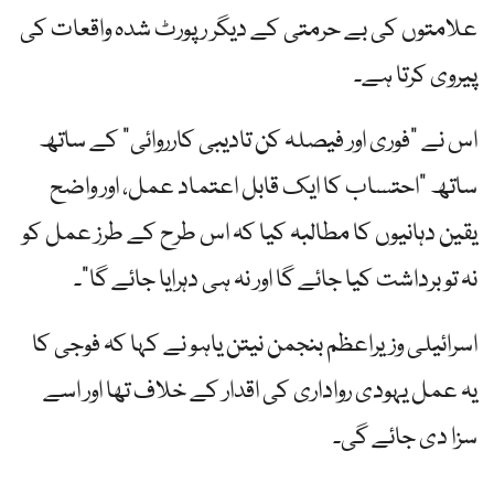
علامتوں کی بے حرمتی کے دیگر رپورٹ شدہ واقعات کی
پیروی کرتا ہے۔
اس نے "فوری اور فیصلہ کن تادیبی کارروائی” کے ساتھ
ساتھ "احتساب کا ایک قابل اعتماد عمل، اور واضح
یقین دہانیوں کا مطالبہ کیا کہ اس طرح کے طرز عمل کو
نہ تو برداشت کیا جائے گا اور نہ ہی دہرایا جائے گا”۔
اسرائیلی وزیراعظم بنجمن نیتن یاہو نے کہا کہ فوجی کا
یہ عمل یہودی رواداری کی اقدار کے خلاف تھا اور اسے
سزا دی جائے گی۔