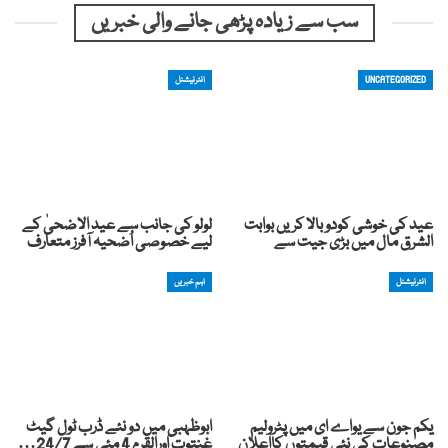
سب سے زیادہ پڑھی جانے والی خبریں
UNCATEGORIZED
انٹرنیشنل
عید کی خوشی کودوبالا کریں بوابت
لولو کی جانب سے عید الاضحیٰ کے
الشرق مال میں بڑی جیت سے
لیے خصوصی اُضحیہ آفرز متعارف
انٹرنیشنل
اہم خبریں
یکم جون سے یواے ای میں پٹرولیم
ابوظہبی میں دو نئے ڈرب ٹول گیٹ
مصنوعات کی نئی قیمتوں کااعلان
غنتوت اورالقرم 4 مئی سے 24/7…