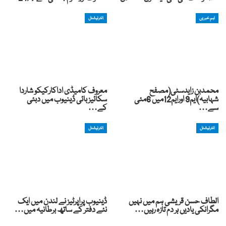
اہم خبریں
انٹرنیشنل
محمدبن زایدسٹی(مصفح
معروف کامیڈی اداکارکیکو شاردا
شہابیہ)ایم9 اورایم12میں 6مئی
سکائیز بائی ڈینیوب میں دبئی
سے…
کے…
انٹرنیشنل
انٹرنیشنل
الطاف حسن قریشی ہم میں نہیں
ڈینیوب پراپرٹیز نے لندن میں ایک
مگرانکی یادیں ہر دم تازہ رہیں…
نئے دفتر کے ساتھ برطانیہ میں…