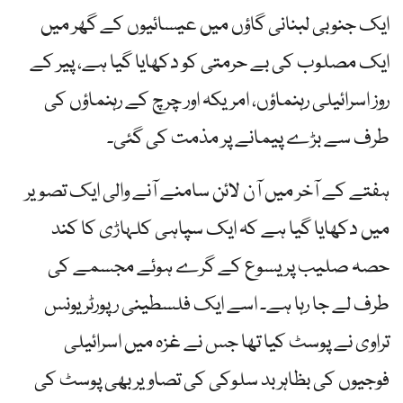
ایک جنوبی لبنانی گاؤں میں عیسائیوں کے گھر میں
ایک مصلوب کی بے حرمتی کو دکھایا گیا ہے، پیر کے
روز اسرائیلی رہنماؤں، امریکہ اور چرچ کے رہنماؤں کی
طرف سے بڑے پیمانے پر مذمت کی گئی۔
ہفتے کے آخر میں آن لائن سامنے آنے والی ایک تصویر
میں دکھایا گیا ہے کہ ایک سپاہی کلہاڑی کا کند
حصہ صلیب پر یسوع کے گرے ہوئے مجسمے کی
طرف لے جا رہا ہے۔ اسے ایک فلسطینی رپورٹر یونس
تراوی نے پوسٹ کیا تھا جس نے غزہ میں اسرائیلی
فوجیوں کی بظاہر بد سلوکی کی تصاویر بھی پوسٹ کی