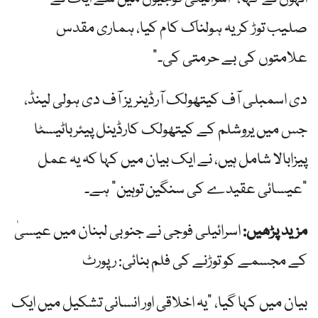
صلیب توڑ کر یہ ہولناک کام کیا، ہماری مقدس
علامتوں کی بے حرمتی کی۔”
دی اسمبلی آف کیتھولک آرڈینریز آف دی ہولی لینڈ،
جس میں یروشلم کے کیتھولک کارڈینل پیئرباٹیسٹا
پیزابالا شامل ہیں، نے ایک بیان میں کہا کہ یہ عمل
"عیسائی عقیدے کی سنگین توہین” ہے۔
مزید پڑھیں:
اسرائیلی فوجی نے جنوبی لبنان میں عیسیٰ
کے مجسمے کو توڑنے کی فلم بنائی: رپورٹ
بیان میں کہا گیا، "یہ اخلاقی اور انسانی تشکیل میں ایک