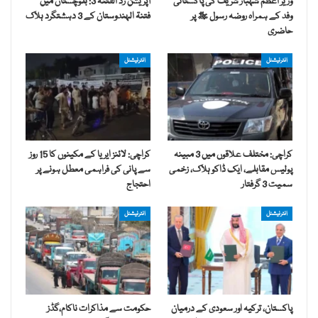
وزیر اعظم شہباز شریف کی پاکستانی
آپریشن رَدُّ الفتنہ 3: بلوچستان میں
وفد کے ہمراہ روضہ رسول ﷺ پر
فتنۃ الہندوستان کے 3 دہشتگرد ہلاک
حاضری
انٹرنیشنل
انٹرنیشنل
کراچی: مختلف علاقوں میں 3 مبینہ
کراچی: لائنز ایریا کے مکینوں کا 15 روز
پولیس مقابلے، ایک ڈاکو ہلاک، زخمی
سے پانی کی فراہمی معطل ہونے پر
سمیت 3 گرفتار
احتجاج
انٹرنیشنل
انٹرنیشنل
پاکستان، ترکیہ اور سعودی کے درمیان
حکومت سے مذاکرات ناکام،گڈز