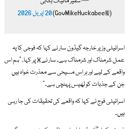
— سفیر مائیک ہکابی
(@GovMikeHuckabee)
20 اپریل 2026
اسرائیلی وزیر خارجہ گیڈون سار نے کہا کہ فوجی کا یہ
عمل شرمناک اور شرمناک ہے۔ سار نے X پر کہا، "ہم اس
واقعے کے لیے اور ہر اس مسیحی سے معذرت خواہ ہیں
جن کے جذبات کو ٹھیس پہنچی ہے۔”
اسرائیلی فوج نے کہا کہ واقعے کی تحقیقات کی جا رہی
ہیں۔