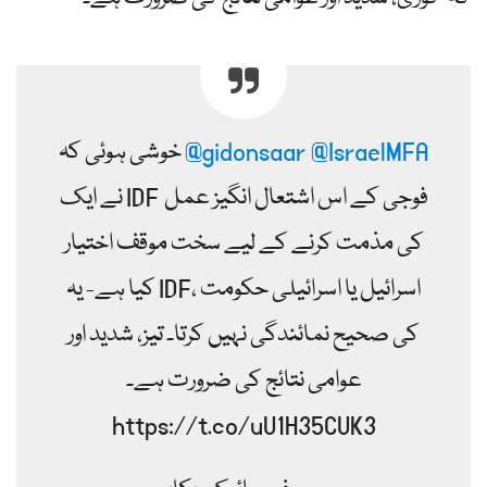
@IsraelMFA
@gidonsaar
خوشی ہوئی کہ
نے ایک IDF فوجی کے اس اشتعال انگیز عمل
کی مذمت کرنے کے لیے سخت موقف اختیار
کیا ہے- یہ IDF، اسرائیل یا اسرائیلی حکومت
کی صحیح نمائندگی نہیں کرتا۔ تیز، شدید اور
عوامی نتائج کی ضرورت ہے۔
https://t.co/uU1H35CUK3