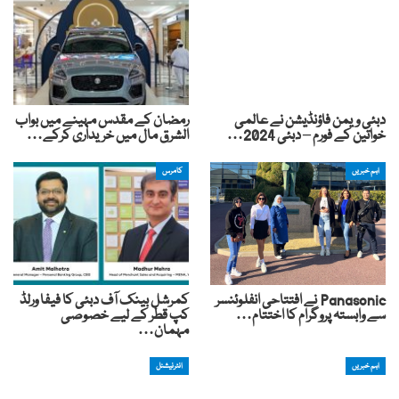
دبئی ویمن فاؤنڈیشن نے عالمی
رمضان کے مقدس مہینے میں بواب
خواتین کے فورم – دبئی 2024…
الشرق مال میں خریداری کرکے…
اہم خبریں
کامرس
Panasonic نے افتتاحی انفلوئنسر
کمرشل بینک آف دبئی کا فیفا ورلڈ
سے وابستہ پروگرام کا اختتام…
کپ قطر کے لیے خصوصی
مہمان…
اہم خبریں
انٹرنیشنل