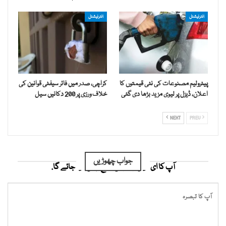
انٹرنیشنل
انٹرنیشنل
پیٹرولیم مصنوعات کی نئی قیمتوں کا
کراچی، صدر میں فائر سیفٹی قوانین کی
اعلان، ڈیزل پر لیوی مزید بڑھا دی گئی
خلاف ورزی پر 200 دکانیں سیل
NEXT
PREV
جواب چھوڑیں
آپ کا ای میل ایڈریس شائع نہیں کیا جائے گا.