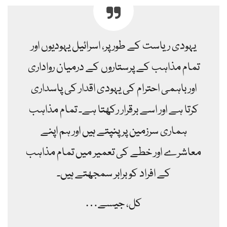
یہودی ریاست کے طور پر، اسرائیل یہودیوں اور
تمام مذاہب کے پرستاروں کے درمیان رواداری
اور باہمی احترام کی یہودی اقدار کی پاسداری
کرتا ہے اور اسے برقرار رکھتا ہے۔ تمام مذاہب
ہماری سرزمین پر پنپتے ہیں اور ہم اپنے
معاشرے اور خطے کی تعمیر میں تمام مذاہب
کے افراد کو برابر سمجھتے ہیں۔
کل، جیسے…