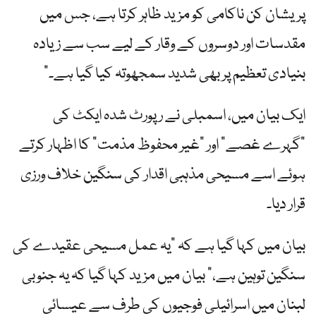
پریشان کن ناکامی کو مزید ظاہر کرتا ہے، جس میں
مقدسات اور دوسروں کے وقار کے لیے سب سے زیادہ
بنیادی تعظیم پر بھی شدید سمجھوتہ کیا گیا ہے۔”
ایک بیان میں، اسمبلی نے رپورٹ شدہ ایکٹ کی
"گہرے غصے” اور "غیر محفوظ مذمت” کا اظہار کرتے
ہوئے اسے مسیحی مذہبی اقدار کی سنگین خلاف ورزی
قرار دیا۔
بیان میں کہا گیا ہے کہ "یہ عمل مسیحی عقیدے کی
سنگین توہین ہے،” بیان میں مزید کہا گیا کہ یہ جنوبی
لبنان میں اسرائیلی فوجیوں کی طرف سے عیسائی