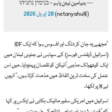
— بنیامین نیتن یاہو – בנימין נתניהו
(@netanyahu)
20 اپریل 2026
"مجھے یہ جان کر دنگ اور افسوس ہوا کہ ایک IDF
(اسرائیل ڈیفنس فورسز) کے سپاہی نے جنوبی لبنان میں
ایک کیتھولک مذہبی آئیکن کو نقصان پہنچایا۔ میں اس
عمل کی سخت ترین الفاظ میں مذمت کرتا ہوں،” انہوں
نے X پر لکھا۔
اسرائیل میں امریکی سفیر مائیک ہکابی نے ایکس پر کہا
کہ "فوری، شدید اور عوامی نتائج کی ضرورت ہے۔”