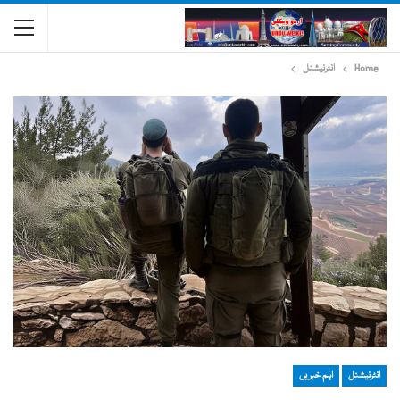
Home
انٹرنیشنل
انٹرنیشنل
اہم خبریں