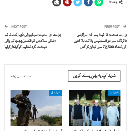
Share
NEXT POST
PREV POST
وزارت صحت کا کہنا ہے کہ اسرائیلی
یواے ای اسٹیٹ سیکیورٹی ڈیپارٹمنٹ نے
فائرنگ سے دو فلسطینی ہلاک، ہلاکتوں
ملکی سلامتی کو نقصان پہنچانے والی
کی تعداد 72,500 سے تجاوز کر گئی
دہشت گرد تنظیم کوگرفتارکرلیا
شاید آپ یہ بھی پسند کریں
مصنف سے زیادہ
انٹرنیشنل
انٹرنیشنل