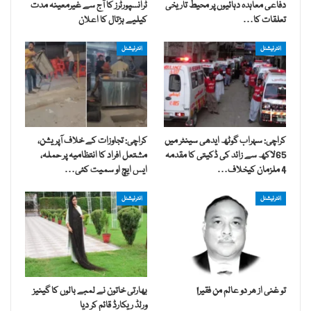
دفاعی معاہدہ دہائیوں پر محیط تاریخی
ٹرانسپورٹرز کا آج سے غیرمعینہ مدت
تعلقات کا…
کیلیے ہڑتال کا اعلان
انٹرنیشنل
انٹرنیشنل
کراچی: سہراب گوٹھ ایدھی سینٹر میں
کراچی: تجاوزات کے خلاف آپریشن،
65لاکھ سے زائد کی ڈکیتی کا مقدمہ
مشتعل افراد کا انتظامیہ پر حملہ،
4 ملزمان کیخلاف…
ایس ایچ او سمیت کئی…
انٹرنیشنل
انٹرنیشنل
تو غنی از ھر دو عالم من فقیر!
بھارتی خاتون نے لمبے بالوں کا گینیز
ورلڈ ریکارڈ قائم کر دیا