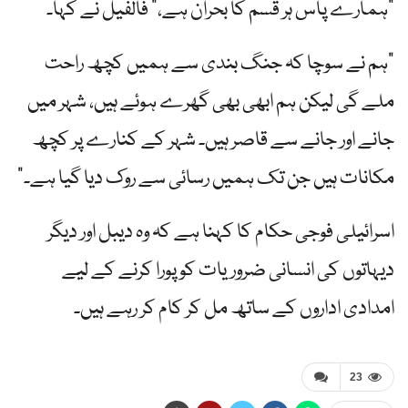
"ہمارے پاس ہر قسم کا بحران ہے،” فالفیل نے کہا۔
"ہم نے سوچا کہ جنگ بندی سے ہمیں کچھ راحت
ملے گی لیکن ہم ابھی بھی گھرے ہوئے ہیں، شہر میں
جانے اور جانے سے قاصر ہیں۔ شہر کے کنارے پر کچھ
مکانات ہیں جن تک ہمیں رسائی سے روک دیا گیا ہے۔”
اسرائیلی فوجی حکام کا کہنا ہے کہ وہ دیبل اور دیگر
دیہاتوں کی انسانی ضروریات کو پورا کرنے کے لیے
امدادی اداروں کے ساتھ مل کر کام کر رہے ہیں۔
23