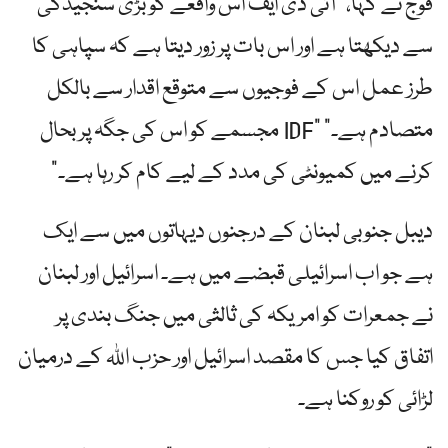
فوج نے کہا، "آئی ڈی ایف اس واقعے کو بڑی سنجیدگی
سے دیکھتا ہے اور اس بات پر زور دیتا ہے کہ سپاہی کا
طرز عمل اس کے فوجیوں سے متوقع اقدار سے بالکل
متصادم ہے۔” "IDF مجسمے کو اس کی جگہ پر بحال
کرنے میں کمیونٹی کی مدد کے لیے کام کر رہا ہے۔”
دیبل جنوبی لبنان کے درجنوں دیہاتوں میں سے ایک
ہے جو اب اسرائیلی قبضے میں ہے۔ اسرائیل اور لبنان
نے جمعرات کو امریکہ کی ثالثی میں جنگ بندی پر
اتفاق کیا جس کا مقصد اسرائیل اور حزب اللہ کے درمیان
لڑائی کو روکنا ہے۔