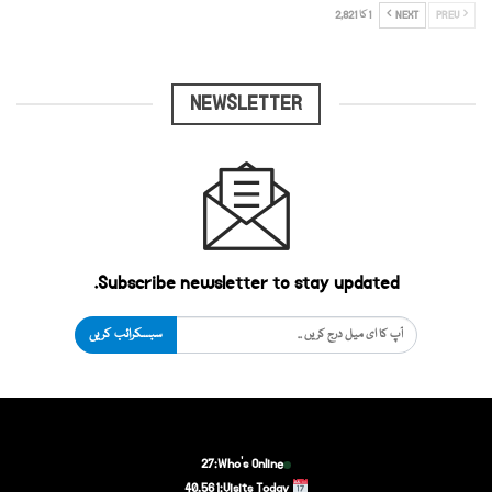
PREV
NEXT
1 کا 2,821
NEWSLETTER
Subscribe newsletter to stay updated.
سبسکرائب کریں
27
Who's Online:
40,561
Visits Today: