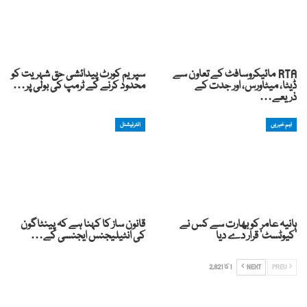
RTA مائیکروسافٹ کے تعاون سے
سپریم کورٹ پیدائشی حق شہریت کو
ڈیٹا، میٹاورس، اور جدت کے
محدود کرنے کے ٹرمپ کی بولی پر…
ذریعے…
اہم خبریں
انٹرنیشنل
ہانیہ عامر کو بھارت سے کس نے
قانون ساز کا کہنا ہے کہ پینٹاگون
’کیوٹسٹ‘ قرار دے دیا
کی انٹیلیجنس ایجنسی کے…
PREV
NEXT
1 کا 2,821