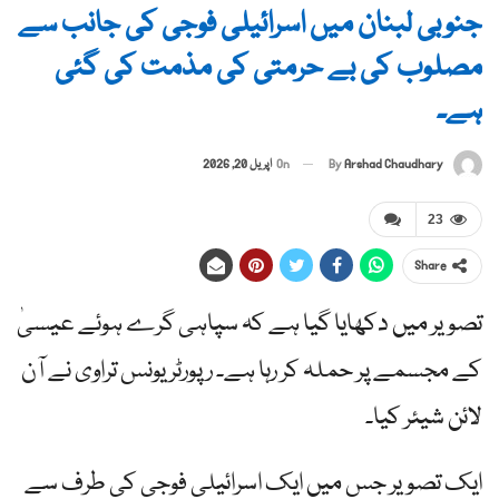
جنوبی لبنان میں اسرائیلی فوجی کی جانب سے
مصلوب کی بے حرمتی کی مذمت کی گئی
ہے۔
By
Arshad Chaudhary
On
اپریل 20, 2026
23
Share
تصویر میں دکھایا گیا ہے کہ سپاہی گرے ہوئے عیسیٰ
کے مجسمے پر حملہ کر رہا ہے۔ رپورٹر یونس تراوی نے آن
لائن شیئر کیا۔
ایک تصویر جس میں ایک اسرائیلی فوجی کی طرف سے