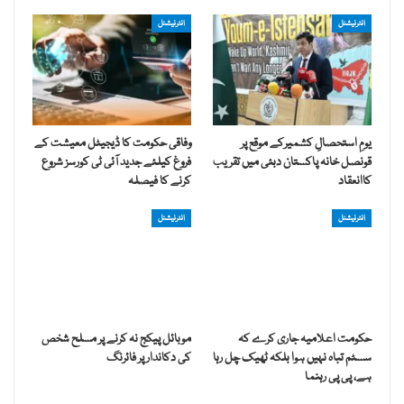
انٹرنیشنل
انٹرنیشنل
یومِ استحصالِ کشمیرکے موقع پر
وفاقی حکومت کا ڈیجیٹل معیشت کے
قونصل خانہ پاکستان دبئی میں تقریب
فروغ کیلئے جدید آئی ٹی کورسز شروع
کاانعقاد
کرنے کا فیصلہ
انٹرنیشنل
انٹرنیشنل
حکومت اعلامیہ جاری کرے کہ
موبائل پیکج نہ کرنے پر مسلح شخص
سسٹم تباہ نہیں ہوا بلکہ ٹھیک چل رہا
کی دکاندار پر فائرنگ
ہے، پی پی رہنما