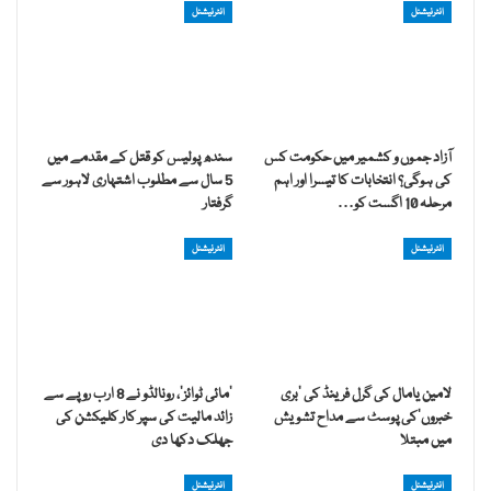
انٹرنیشنل
انٹرنیشنل
آزاد جموں و کشمیر میں حکومت کس
سندھ پولیس کو قتل کے مقدمے میں
کی ہوگی؟ انتخابات کا تیسرا اور اہم
5 سال سے مطلوب اشتہاری لاہور سے
مرحلہ 10 اگست کو…
گرفتار
انٹرنیشنل
انٹرنیشنل
لامین یامال کی گرل فرینڈ کی ’بری
’مائی ٹوائز‘، رونالڈو نے 8 ارب روپے سے
خبروں‘کی پوسٹ سے مداح تشویش
زائد مالیت کی سپر کار کلیکشن کی
میں مبتلا
جھلک دکھا دی
انٹرنیشنل
انٹرنیشنل