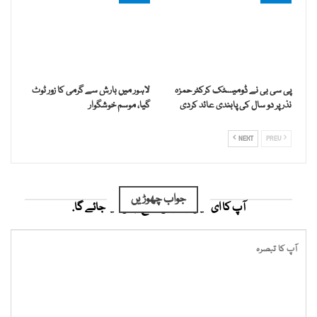
پی سی بی نے ڈومیسٹک کرکٹر حمزہ
لاہور میں بارش سے گرمی کا زور ٹوٹ
نذر پر دو سال کی پابندی عائد کردی
گیا، موسم خوشگوار
NEXT
PREV
جواب چھوڑیں
آپ کا ای میل ایڈریس شائع نہیں کیا جائے گا.