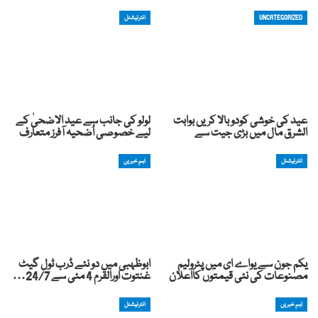
UNCATEGORIZED
انٹرنیشنل
عید کی خوشی کودوبالا کریں بوابت
لولو کی جانب سے عید الاضحیٰ کے
الشرق مال میں بڑی جیت سے
لیے خصوصی اُضحیہ آفرز متعارف
انٹرنیشنل
اہم خبریں
یکم جون سے یواے ای میں پٹرولیم
ابوظہبی میں دو نئے ڈرب ٹول گیٹ
مصنوعات کی نئی قیمتوں کااعلان
غنتوت اورالقرم 4 مئی سے 24/7…
اہم خبریں
انٹرنیشنل