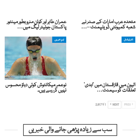
متحدہ عرب امارات کے صدر نے
عمران طاہر اور کولن منرو بطور مینٹور
شعبہ کمیونٹی ڈویلپمنٹ –…
پاکستان جونیئر لیگ میں…
انٹرنیشنل
اہم خبریں
الیون میں قازقستان میں ‘ابدی’
نوعمر میکانٹوش کوئی دباؤ محسوس
تعلقات کو سیمنٹ…
نہیں کر رہے ہیں۔
PREV
NEXT
1 کا 2,817
سب سے زیادہ پڑھی جانے والی خبریں