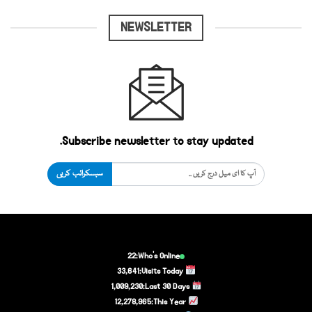
NEWSLETTER
Subscribe newsletter to stay updated.
سبسکرائب کریں
22
Who's Online:
33,641
Visits Today:
1,009,230
Last 30 Days:
12,278,965
This Year: