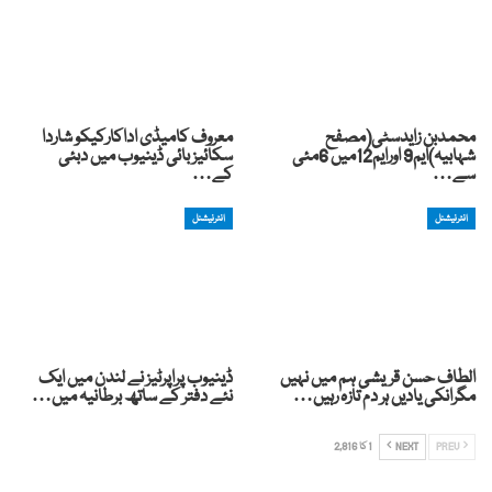
محمدبن زایدسٹی(مصفح
معروف کامیڈی اداکارکیکو شاردا
شہابیہ)ایم9 اورایم12میں 6مئی
سکائیز بائی ڈینیوب میں دبئی
سے…
کے…
انٹرنیشنل
انٹرنیشنل
الطاف حسن قریشی ہم میں نہیں
ڈینیوب پراپرٹیز نے لندن میں ایک
مگرانکی یادیں ہر دم تازہ رہیں…
نئے دفتر کے ساتھ برطانیہ میں…
PREV
NEXT
1 کا 2,816