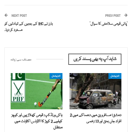
NEXT POST
PREV POST
‘پانی قومی سلامتی کا سوال’
بارز نے IHC کے ججوں کے تبادلوں کو
مسترد کر دیا۔
شاید آپ یہ بھی پسند کریں
مصنف سے زیادہ
انٹرنیشنل
انٹرنیشنل
دمشق؛ مسافر وین میں دھماکے میں 2
ہاکی ورلڈکپ: قومی کھلاڑیوں اور کوچز
افراد جاں بحق اور 13 زخمی
کیلیے 2 کروڑ کا الاؤنس اکاؤنٹ میں
منتقل