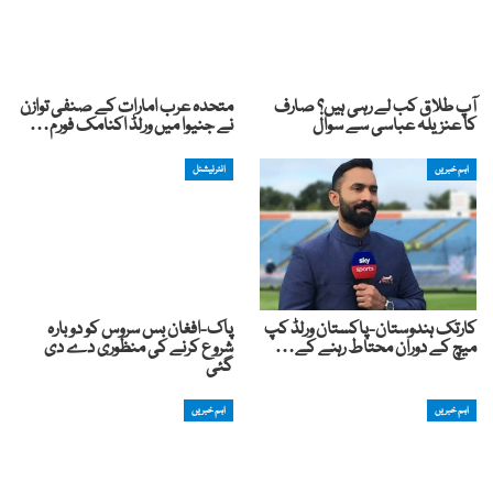
آپ طلاق کب لے رہی ہیں؟ صارف
متحدہ عرب امارات کے صنفی توازن
کا عنزیلہ عباسی سے سوال
نے جنیوا میں ورلڈ اکنامک فورم…
اہم خبریں
انٹرنیشنل
کارتک ہندوستان-پاکستان ورلڈ کپ
پاک-افغان بس سروس کو دوبارہ
میچ کے دوران محتاط رہنے کے…
شروع کرنے کی منظوری دے دی
گئی
اہم خبریں
اہم خبریں