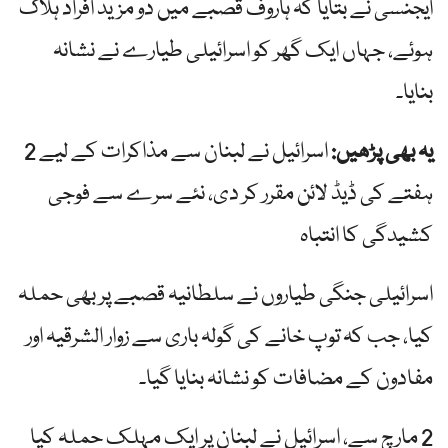
ایجنسی نے بتایا کہ ہاروف قصبے میں دو مزید افراد ہلاک
ہوئے، جہاں ایک گھر کو اسرائیلی طیارے نے نشانہ
بنایا۔
یہ بھی پڑھیں:
اسرائیل نے لبنان سے مذاکرات کے لیے 2
ہفتے کی ڈیڈ لائن مقرر کر دی، نئے سرے سے فوجی
کشیدگی کا انتباہ
اسرائیلی جنگی طیاروں نے سلطانیہ قصبے پر بھی حملہ
کیا، جب کہ توپ خانے کی گولہ باری سے زوار الشرقیہ اور
مفادون کے مضافات کو نشانہ بنایا گیا۔
2 مارچ سے، اسرائیل نے لبنان پر ایک مہلک حملہ کیا