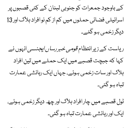
کے باوجود جمعرات کو جنوبی لبنان کے کئی قصبوں پر
اسرائیلی فضائی حملوں میں کم از کم نو افراد ہلاک اور 13
دیگر زخمی ہو گئے۔
ریاست کے زیر انتظام
قومی خبر رساں ایجنسی
انہوں نے
کہا کہ جبچت قصبے میں ایک حملے میں تین افراد
ہلاک اور سات زخمی ہوئے، جہاں ایک رہائشی عمارت
تباہ ہو گئی۔
ٹول قصبے میں چار افراد ہلاک اور چھ دیگر زخمی ہوئے،
ایک اور رہائشی عمارت تباہ ہو گئی۔