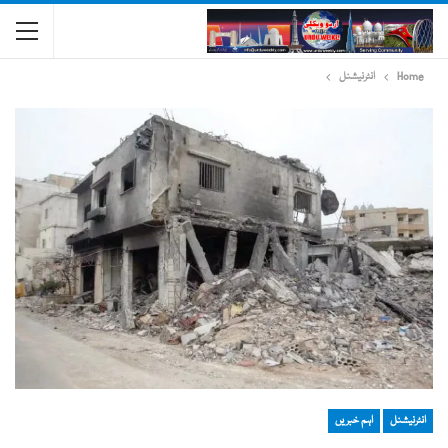
Home
انٹرنیشنل
انٹرنیشنل
اہم خبریں