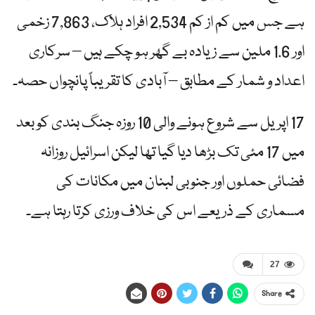
ہے جس میں کم از کم 2,534 افراد ہلاک، 7,863 زخمی
اور 1.6 ملین سے زیادہ بے گھر ہو چکے ہیں – سرکاری
اعداد و شمار کے مطابق – آبادی کا تقریباً پانچواں حصہ۔
17 اپریل سے شروع ہونے والی 10 روزہ جنگ بندی کو بعد
میں 17 مئی تک بڑھا دیا گیا تھا لیکن اسرائیل روزانہ
فضائی حملوں اور جنوبی لبنان میں مکانات کی
مسماری کے ذریعے اس کی خلاف ورزی کرتا رہتا ہے۔
27
Share