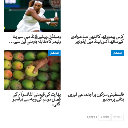
کرس ہیمزورتھ کا ننھی صاحبزادی
ومبلڈن، پہلے راؤنڈ میں سیرینا
کے ساتھ آئس لینڈ میں ایڈونچر
ولیمز کا مقابلہ ہارمنی ٹین سے…
انٹرنیشنل
انٹرنیشنل
فلسطینی سڑکوں پر اجتماعی قبریں
بھارت کی قیمتی الفانسو آم کی
بنانے پر مجبور
فصل موسم کی وجہ سے تباہ ہو
گئی۔
PREV
NEXT
1 کا 2,822