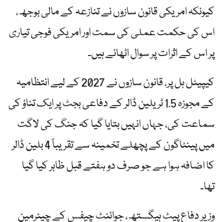
کیونکہ امریکی قانون سازوں نے تنازعہ کے مالی بوجھ،
اس کی حکمت عملی کی سمت اور امریکی فوجی تیاری
پر اس کے اثرات پر سوال اٹھائے ہیں۔
کیپیٹل ہل پر، قانون سازوں نے 2027 کے لیے انتظامیہ
کے مجوزہ 1.5 ٹریلین ڈالر کے دفاعی بجٹ پر ایک تناؤ کی
سماعت کی، جہاں انہیں بتایا گیا کہ جنگ کی لاگت
میں پینٹاگون کے پچھلے تخمینہ سے تقریباً 4 بلین ڈالر
کا اضافہ ہوا ہے جو صرف دو ہفتے قبل ظاہر کیا گیا
تھا۔
وزیر دفاع پیٹ ہیگستھ، جوائنٹ چیفس کے چیئرمین