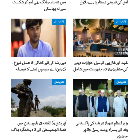
امن کی تاریخی دستاویز ہے، بلاول
میں شاندار بولنگ بھی ٹیم کو شکست
سے نہ بچاسکی
انٹرنیشنل
انٹرنیشنل
شہدا اور غازیوں کو سول اعزازات دینے
میر رضا کی قبر کشائی کا عمل شروع ،
کی منظوری، 78 نام فہرست میں شامل
ڈی این اے سیمپل لینے کا فیصلہ
انٹرنیشنل
انٹرنیشنل
وزیر اعظم شہباز شریف کی پاکستانی
آپریشن رَدُّ الفتنہ 3: بلوچستان میں
وفد کے ہمراہ روضہ رسول ﷺ پر
فتنۃ الہندوستان کے 3 دہشتگرد ہلاک
حاضری