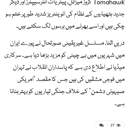
Tomahawk کروز میزائل، پیٹریاٹ انٹرسیپٹرز اور دیگر
جدید ہتھیاروں کے نظام کی انوینٹریز شدید طور پر ختم ہو
چکی ہیں اور اسے بھرنے میں برسوں لگ سکتے ہیں۔
دریں اثنا، مسلسل غیر یقینی صورتحال نے پورے ایران
میں شہریوں میں بے چینی کو مزید بڑھا دیا ہے۔ سرکاری
میڈیا نے اطلاع دی ہے کہ پاسداران انقلاب نے تہران
میں فوجی مشقیں کی ہیں جس کا مقصد "امریکی
صیہونی دشمن” کے خلاف جنگی تیاریوں کو بہتر بنانا
ہے۔
27