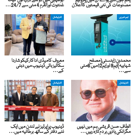
یکم جون سے یواے ای میں پٹرولیم
ابوظہبی میں دو نئے ڈرب ٹول گیٹ
مصنوعات کی نئی قیمتوں کااعلان
غنتوت اورالقرم 4 مئی سے 24/7…
اہم خبریں
انٹرنیشنل
محمدبن زایدسٹی(مصفح
معروف کامیڈی اداکارکیکو شاردا
شہابیہ)ایم9 اورایم12میں 6مئی
سکائیز بائی ڈینیوب میں دبئی
سے…
کے…
انٹرنیشنل
انٹرنیشنل
الطاف حسن قریشی ہم میں نہیں
ڈینیوب پراپرٹیز نے لندن میں ایک
مگرانکی یادیں ہر دم تازہ رہیں…
نئے دفتر کے ساتھ برطانیہ میں…