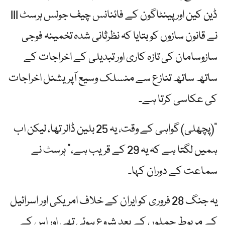
ڈین کین اور پینٹاگون کے فائنانس چیف جولس ہرسٹ III
نے قانون سازوں کو بتایا کہ نظرثانی شدہ تخمینہ فوجی
سازوسامان کی تازہ کاری اور تبدیلی کے اخراجات کے
ساتھ ساتھ تنازع سے منسلک وسیع آپریشنل اخراجات
کی عکاسی کرتا ہے۔
"(پچھلی) گواہی کے وقت، یہ 25 بلین ڈالر تھا، لیکن اب
ہمیں لگتا ہے کہ یہ 29 کے قریب ہے،” ہرسٹ نے
سماعت کے دوران کہا۔
یہ جنگ 28 فروری کو ایران کے خلاف امریکی اور اسرائیل
کے مربوط حملوں کے بعد شروع ہوئی تھی اور اس کے