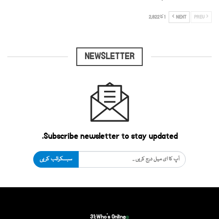
PREV
NEXT
1 کا 2,822
NEWSLETTER
Subscribe newsletter to stay updated.
سبسکرائب کریں
31
Who's Online: