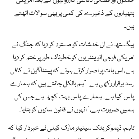
حملوں اور فضائی دفاعی کارروائیوں کے بعد امریکی
ہتھیاروں کے ذخیرے کی کمی پر بھی سوالات اٹھتے
ہیں۔
ہیگستھ نے ان خدشات کو مسترد کر دیا کہ جنگ نے
امریکی فوجی انوینٹریوں کو خطرناک طور پر ختم کر دیا
ہے، اس بات پر اصرار کرتے ہوئے کہ پینٹاگون نے کافی
رسد برقرار رکھی ہے۔ "ہم بالکل جانتے ہیں کہ ہمارے
پاس کیا ہے۔ ہمارے پاس بہت کچھ ہے جس کی
ہمیں ضرورت ہے،” انہوں نے قانون سازوں کو بتایا۔
تاہم، ڈیموکریٹک سینیٹر مارک کیلی نے خبردار کیا کہ