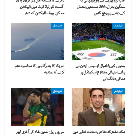
حب ڈیم بھرنے کے باوجود پانی کا
دھرنے کا مسئلہ حل ہوا تو 20 یا 21
سنگین بحران، 300 صنعتیں بندش
اگست کو راولاکوٹ میں الیکشن
کے دہانے پر پہنچ گئیں
ممکن: چیف الیکشن کمشنر
انٹرنیشنل
انٹرنیشنل
جنوبی کوریا فٹبال ایسوسی ایشن نے
امریکا کا بندرگاہوں کا محاصرہ ختم
پرانے انتہائی متنازع اسکینڈل پر
کرنے کا عندیہ
معافی مانگ لی
انٹرنیشنل
انٹرنیشنل
مکہ مشترکہ دفاعی معاہدہ خطے میں
سی پی ایل: حنین شاہ کی آخری اوور