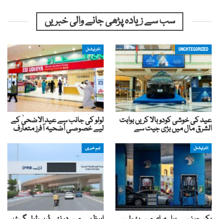
سب سے زیادہ پڑھی جانے والی خبریں
UNCATEGORIZED
انٹرنیشنل
عید کی خوشی کودوبالا کریں بوابت
لولو کی جانب سے عید الاضحیٰ کے
الشرق مال میں بڑی جیت سے
لیے خصوصی اُضحیہ آفرز متعارف
انٹرنیشنل
اہم خبریں