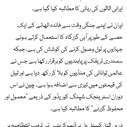
ایرانی اثاثوں کی رہائی کا مطالبہ کیا گیا ہے۔
ایران نے اپنے جنگی وقت سے فائدہ اٹھانے کے ایک
حصے کے طور پر آبی گزرگاہ کا استعمال کرتے ہوئے
جہازوں پر ٹول وصول کرنے کی کوشش کی ہے، جبکہ
سمندری ٹریفک پر پابندیوں کو برقرار رکھا ہے جس نے
عالمی توانائی کی منڈیوں کو ہلا کر رکھ دیا ہے اور تیل
کی قیمتوں میں تیزی سے اضافہ ہوا ہے۔ چین نے اس
دوران اسٹریٹجک شپنگ کوریڈور کے ذریعے "معمول اور
محفوظ گزرنے” کا مطالبہ کیا ہے۔
دریں اثنا، کیپٹل ہل پر ڈیموکریٹس نے ٹرمپ انتظامیہ پر