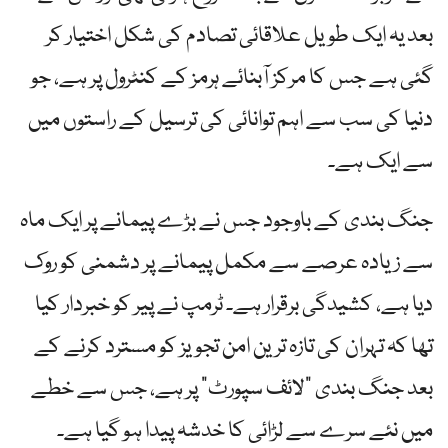
بعد یہ ایک طویل علاقائی تصادم کی شکل اختیار کر
گئی ہے جس کا مرکز آبنائے ہرمز کے کنٹرول پر ہے، جو
دنیا کی سب سے اہم توانائی کی ترسیل کے راستوں میں
سے ایک ہے۔
جنگ بندی کے باوجود جس نے بڑے پیمانے پر ایک ماہ
سے زیادہ عرصے سے مکمل پیمانے پر دشمنی کو روک
دیا ہے، کشیدگی برقرار ہے۔ ٹرمپ نے پیر کو خبردار کیا
تھا کہ تہران کی تازہ ترین امن تجویز کو مسترد کرنے کے
بعد جنگ بندی "لائف سپورٹ” پر ہے، جس سے خطے
میں نئے سرے سے لڑائی کا خدشہ پیدا ہو گیا ہے۔