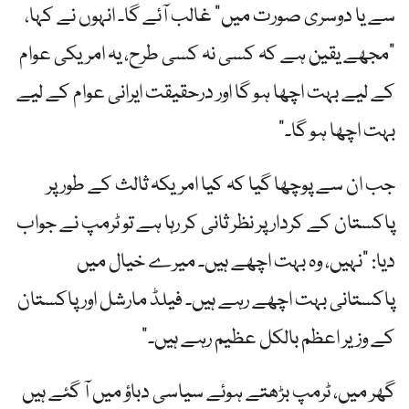
سے یا دوسری صورت میں” غالب آئے گا۔ انہوں نے کہا،
"مجھے یقین ہے کہ کسی نہ کسی طرح، یہ امریکی عوام
کے لیے بہت اچھا ہو گا اور درحقیقت ایرانی عوام کے لیے
بہت اچھا ہو گا۔”
جب ان سے پوچھا گیا کہ کیا امریکہ ثالث کے طور پر
پاکستان کے کردار پر نظر ثانی کر رہا ہے تو ٹرمپ نے جواب
دیا: "نہیں، وہ بہت اچھے ہیں۔ میرے خیال میں
پاکستانی بہت اچھے رہے ہیں۔ فیلڈ مارشل اور پاکستان
کے وزیر اعظم بالکل عظیم رہے ہیں۔”
گھر میں، ٹرمپ بڑھتے ہوئے سیاسی دباؤ میں آ گئے ہیں