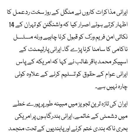
ایرانی مذاکرات کاروں نے منگل کے روز سخت ردعمل کا
اظہار کرتے ہوئے اصرار کیا کہ واشنگٹن کو تہران کے 14
نکاتی امن فریم ورک کو قبول کرنا چاہیے ورنہ مسلسل
ناکامی کا سامنا کرنا پڑے گا۔ ایرانی پارلیمنٹ کے
اسپیکر محمد باقر غالب نے کہا کہ امریکہ کے پاس
ایرانی عوام کے حقوق کو تسلیم کرنے کے علاوہ کوئی
چارہ نہیں ہے۔
ایران کی تازہ ترین تجویز میں مبینہ طور پر پورے خطے
میں دشمنی کے خاتمے، ایرانی بندرگاہوں پر امریکی
بحری ناکہ بندی ختم کرنے اور پابندیوں کے تحت منجمد