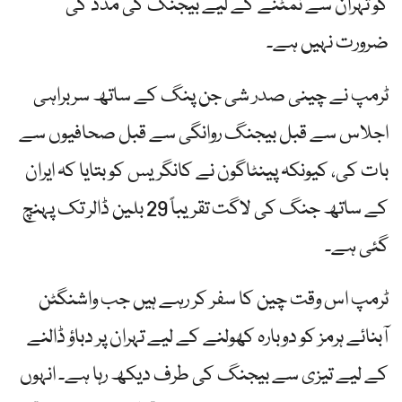
کو تہران سے نمٹنے کے لیے بیجنگ کی مدد کی
ضرورت نہیں ہے۔
ٹرمپ نے چینی صدر شی جن پنگ کے ساتھ سربراہی
اجلاس سے قبل بیجنگ روانگی سے قبل صحافیوں سے
بات کی، کیونکہ پینٹاگون نے کانگریس کو بتایا کہ ایران
کے ساتھ جنگ ​​کی لاگت تقریباً 29 بلین ڈالر تک پہنچ
گئی ہے۔
ٹرمپ اس وقت چین کا سفر کر رہے ہیں جب واشنگٹن
آبنائے ہرمز کو دوبارہ کھولنے کے لیے تہران پر دباؤ ڈالنے
کے لیے تیزی سے بیجنگ کی طرف دیکھ رہا ہے۔ انہوں