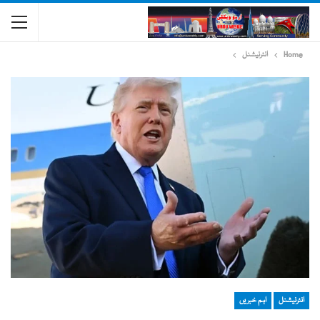
Home
انٹرنیشنل
انٹرنیشنل
اہم خبریں