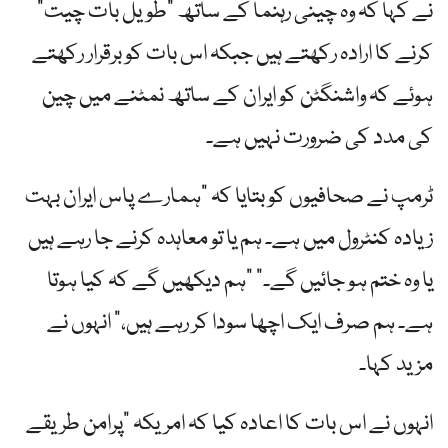
نے کہا کہ وہ چینی رہنما کے ساتھ "طویل بات چیت”
کرنے کا ارادہ رکھتے ہیں جبکہ اس بات کو برقرار رکھتے
ہوئے کہ واشنگٹن کو ایران کے ساتھ نمٹنے میں چین
کی مدد کی ضرورت نہیں ہے۔
ٹرمپ نے صحافیوں کو بتایا کہ "ہمارے پاس ایران بہت
زیادہ کنٹرول میں ہے۔ ہم یا تو معاہدہ کرنے جا رہے ہیں
یا وہ ختم ہو جائیں گے۔” "ہم دیکھیں گے کہ کیا ہوتا
ہے۔ ہم صرف ایک اچھا سودا کر رہے ہیں،” انہوں نے
مزید کہا۔
انہوں نے اس بات کا اعادہ کیا کہ امریکہ "پرامن طریقے