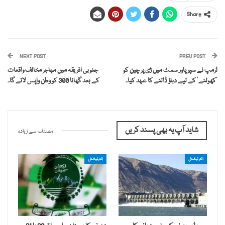
Share
NEXT POST
PREV POST
ٹرمپ نے سپر پاور سمٹ میں ژی پر چین کو
جنوبی افریقہ میں مہاجر مخالف واقعات
‘کھولنے’ کے لیے دباؤ ڈالنے کا عہد کیا۔
کے بعد گھانا 300 کو وطن واپس لائے گا۔
شاید آپ یہ بھی پسند کریں
مصنف سے زیادہ
انٹرنیشنل
انٹرنیشنل