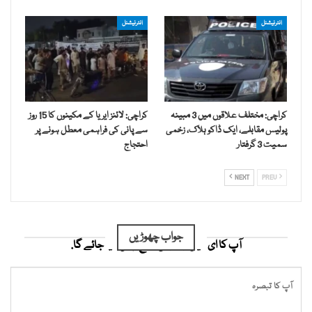
انٹرنیشنل
انٹرنیشنل
کراچی: مختلف علاقوں میں 3 مبینہ
کراچی: لائنز ایریا کے مکینوں کا 15 روز
پولیس مقابلے، ایک ڈاکو ہلاک، زخمی
سے پانی کی فراہمی معطل ہونے پر
سمیت 3 گرفتار
احتجاج
NEXT
PREV
جواب چھوڑیں
آپ کا ای میل ایڈریس شائع نہیں کیا جائے گا.