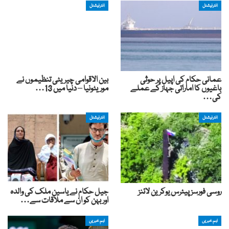
انٹرنیشنل
انٹرنیشنل
عمانی حکام کی اپیل پر حوثی
بین الاقوامی چیریٹی تنظیموں نے
باغیوں کا اماراتی جہاز کے عملے
موریٹونیا – دنیا میں 13…
کی…
انٹرنیشنل
انٹرنیشنل
روسی فورسز پیئرس یوکرین لائنز
جیل حکام نے یاسین ملک کی والدہ
اور بہن کو ان سے ملاقات سے…
اہم خبریں
اہم خبریں