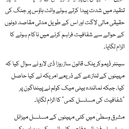
تنقید میں شدت پیدا کرتے ہوئے وائٹ ہاؤس پر جنگ کی
حقیقی مالی لاگت اور اس کے طویل مدتی مقاصد دونوں
کے حوالے سے شفافیت فراہم کرنے میں ناکام ہونے کا
الزام لگایا۔
سینئر ڈیموکریٹک قانون ساز روزا ڈی لارو نے سوال کیا کہ
مہینوں کے تنازعے کے ذریعے امریکہ نے کیا حاصل
کیا، جبکہ نمائندہ بیٹی میک کولم نے پینٹاگون پر
"شفافیت کی مسلسل کمی” کا الزام لگایا۔
مشرق وسطیٰ میں کئی مہینوں کے مسلسل میزائل