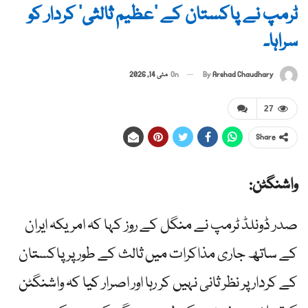
ٹرمپ نے پاکستان کے ‘عظیم ثالثی’ کردار کو
سراہا۔
By
Arshad Chaudhary
On
مئی 14, 2026
27
Share
واشنگٹن:
صدر ڈونلڈ ٹرمپ نے منگل کے روز کہا کہ امریکہ ایران
کے ساتھ جاری مذاکرات میں ثالث کے طور پر پاکستان
کے کردار پر نظر ثانی نہیں کر رہا اور اصرار کیا کہ واشنگٹن