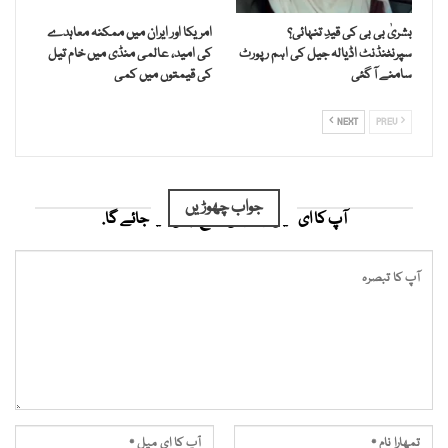
بشریٰ بی بی کی قیدِ تنہائی؟
امریکا اور ایران میں ممکنہ معاہدے
سپرنٹنڈنٹ اڈیالہ جیل کی اہم رپورٹ
کی امید، عالمی منڈی میں خام تیل
سامنے آ گئی
کی قیمتوں میں کمی
NEXT
PREV
جواب چھوڑیں
آپ کا ای میل ایڈریس شائع نہیں کیا جائے گا.