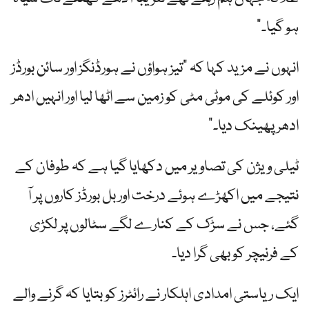
ہو گیا۔”
انہوں نے مزید کہا کہ "تیز ہواؤں نے ہورڈنگز اور سائن بورڈز
اور کوئلے کی موٹی مٹی کو زمین سے اٹھا لیا اور انہیں ادھر
ادھر پھینک دیا۔”
ٹیلی ویژن کی تصاویر میں دکھایا گیا ہے کہ طوفان کے
نتیجے میں اکھڑے ہوئے درخت اور بل بورڈز کاروں پر آ
گئے، جس نے سڑک کے کنارے لگے سٹالوں پر لکڑی
کے فرنیچر کو بھی گرا دیا۔
ایک ریاستی امدادی اہلکار نے رائٹرز کو بتایا کہ گرنے والے