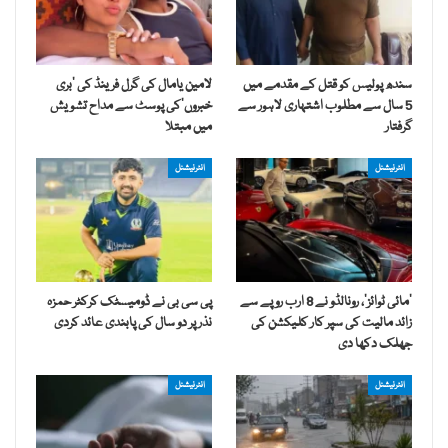
سندھ پولیس کو قتل کے مقدمے میں
لامین یامال کی گرل فرینڈ کی ’بری
5 سال سے مطلوب اشتہاری لاہور سے
خبروں‘کی پوسٹ سے مداح تشویش
گرفتار
میں مبتلا
انٹرنیشنل
انٹرنیشنل
’مائی ٹوائز‘، رونالڈو نے 8 ارب روپے سے
پی سی بی نے ڈومیسٹک کرکٹر حمزہ
زائد مالیت کی سپر کار کلیکشن کی
نذر پر دو سال کی پابندی عائد کردی
جھلک دکھا دی
انٹرنیشنل
انٹرنیشنل