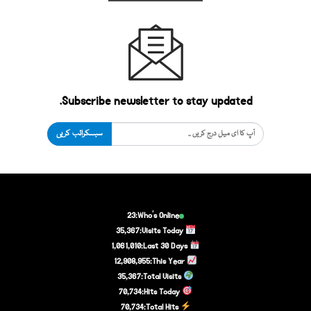
Subscribe newsletter to stay updated.
سبسکرائب کریں
23
Who's Online:
35,367
Visits Today:
1,061,010
Last 30 Days:
12,908,955
This Year:
35,367
Total Visits:
70,734
Hits Today:
70,734
Total Hits: