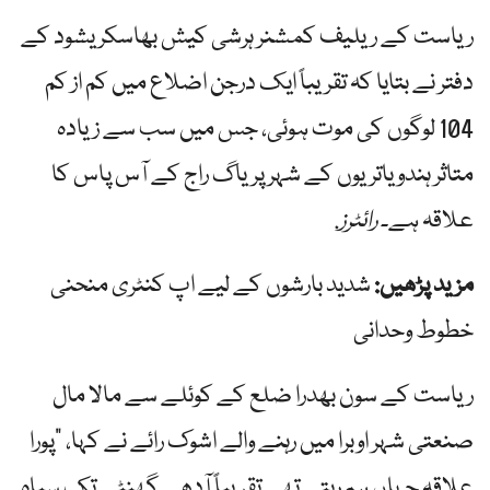
ریاست کے ریلیف کمشنر ہرشی کیش بھاسکر یشود کے
دفتر نے بتایا کہ تقریباً ایک درجن اضلاع میں کم از کم
104 لوگوں کی موت ہوئی، جس میں سب سے زیادہ
متاثر ہندو یاتریوں کے شہر پریاگ راج کے آس پاس کا
علاقہ ہے۔
رائٹرز
.
مزید پڑھیں:
شدید بارشوں کے لیے اپ کنٹری منحنی
خطوط وحدانی
ریاست کے سون بھدرا ضلع کے کوئلے سے مالا مال
صنعتی شہر اوبرا میں رہنے والے اشوک رائے نے کہا، "پورا
علاقہ جہاں ہم رہتے تھے تقریباً آدھے گھنٹے تک سیاہ