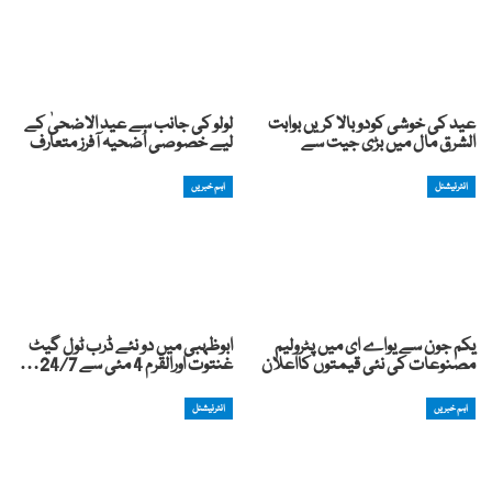
عید کی خوشی کودوبالا کریں بوابت
لولو کی جانب سے عید الاضحیٰ کے
الشرق مال میں بڑی جیت سے
لیے خصوصی اُضحیہ آفرز متعارف
انٹرنیشنل
اہم خبریں
یکم جون سے یواے ای میں پٹرولیم
ابوظہبی میں دو نئے ڈرب ٹول گیٹ
مصنوعات کی نئی قیمتوں کااعلان
غنتوت اورالقرم 4 مئی سے 24/7…
اہم خبریں
انٹرنیشنل