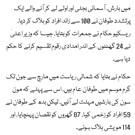
میں بارش، آسمانی بجلی اور اولے لے کر آنے والے ایک
پرتشدد طوفان نے 100 سے زائد افراد کو ہلاک کر دیا،
ریسکیو حکام نے جمعرات کو بتایا، جیسا کہ وزیر اعلیٰ
نے 24 گھنٹوں کے اندر امدادی رقوم تقسیم کرنے کا حکم
دیا ہے۔
حکام نے بتایا کہ شمالی ریاست میں مارچ سے جون تک
گرم موسم میں طوفان عام ہیں، اس سے پہلے کہ مون
سون کی بارشیں مہلت لے آئیں، لیکن بدھ کے طوفان نے
59 افراد کو زخمی کیا، 87 گھروں کو نقصان پہنچایا، اور
114 مویشی ہلاک ہوئے۔