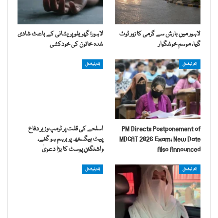
لاہور میں بارش سے گرمی کا زور ٹوٹ
لاہور؛ گھریلو پریشانی کے باعث شادی
گیا، موسم خوشگوار
شدہ خاتون کی خودکشی
انٹرنیشنل
انٹرنیشنل
PM Directs Postponement of
اسلحے کی قلت پر ٹرمپ وزیر دفاع
MDCAT 2026 Exam; New Date
پیٹ ہیگستھ پر برہم ہو گئے،
Also Announced
واشنگٹن پوسٹ کا بڑا دعویٰ
انٹرنیشنل
انٹرنیشنل