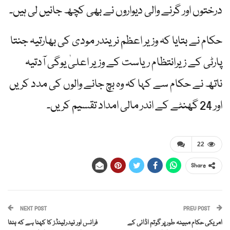
درختوں اور گرنے والی دیواروں نے بھی کچھ جانیں لی ہیں۔
حکام نے بتایا کہ وزیر اعظم نریندر مودی کی بھارتیہ جنتا
پارٹی کے زیرانتظام ریاست کے وزیر اعلیٰ یوگی آدتیہ
ناتھ نے حکام سے کہا کہ وہ بچ جانے والوں کی مدد کریں
اور 24 گھنٹے کے اندر مالی امداد تقسیم کریں۔
22
Share
NEXT POST
PREV POST
امریکی حکام مبینہ طور پر گوتم اڈانی کے
فرانس اور نیدرلینڈز کا کہنا ہے کہ ہنٹا