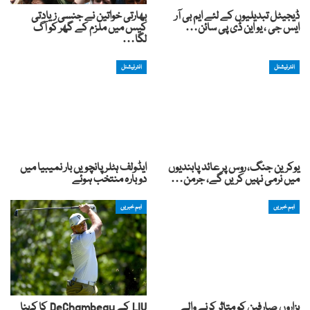
ڈیجیٹل تبدیلیوں کے لئے ایم بی آر
بھارتی خواتین نے جنسی زیادتی
ایس جی ، یو این ڈی پی سائن…
کیس میں ملزم کے گھر کو آگ
لگا…
انٹرنیشنل
انٹرنیشنل
یوکرین جنگ، روس پر عائد پابندیوں
ایڈولف ہٹلر پانچویں بار نمیبیا میں
میں نرمی نہیں کریں گے، جرمن…
دوبارہ منتخب ہوئے
اہم خبریں
اہم خبریں
ہزاروں صارفین کو متاثر کرنے والے
LIV کے DeChambeau کا کہنا