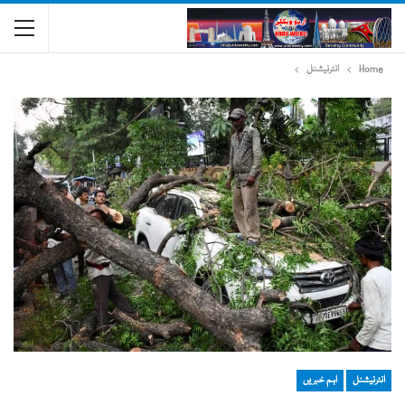
Home
انٹرنیشنل
انٹرنیشنل
اہم خبریں