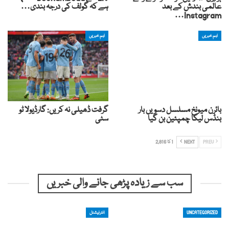
عالمی بندش کے بعد
ہے کہ گولف کی درجہ بندی…
Instagram…
اہم خبریں
اہم خبریں
بائرن میونخ مسلسل دسویں بار
گرفت ڈھیلی نہ کریں: گارڈیولا ٹو
بنڈس لیگا چمپئین بن گیا
سٹی
PREV
NEXT
1 کا 2,816
سب سے زیادہ پڑھی جانے والی خبریں
UNCATEGORIZED
انٹرنیشنل