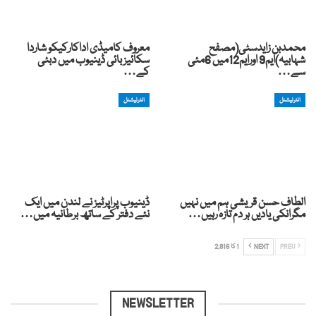
محمدبن زایدسٹی(مصفح
معروف کامیڈی اداکارکیکو شاردا
شہابیہ)ایم9 اورایم12میں 6مئی
سکائیز بائی ڈینیوب میں دبئی
سے…
کے…
انٹرنیشنل
انٹرنیشنل
الطاف حسن قریشی ہم میں نہیں
ڈینیوب پراپرٹیز نے لندن میں ایک
مگرانکی یادیں ہر دم تازہ رہیں…
نئے دفتر کے ساتھ برطانیہ میں…
PREV
NEXT
1 کا 2,816
NEWSLETTER