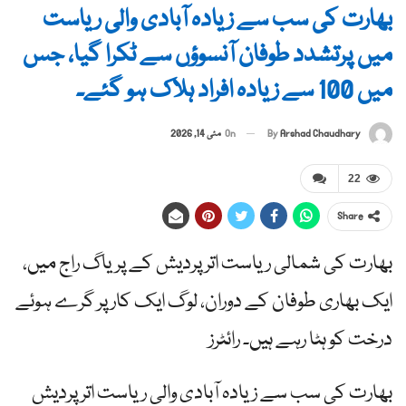
بھارت کی سب سے زیادہ آبادی والی ریاست
میں پرتشدد طوفان آنسوؤں سے ٹکرا گیا، جس
میں 100 سے زیادہ افراد ہلاک ہو گئے۔
By
Arshad Chaudhary
On
مئی 14, 2026
22
Share
بھارت کی شمالی ریاست اتر پردیش کے پریاگ راج میں،
ایک بھاری طوفان کے دوران، لوگ ایک کار پر گرے ہوئے
درخت کو ہٹا رہے ہیں۔ رائٹرز
بھارت کی سب سے زیادہ آبادی والی ریاست اتر پردیش