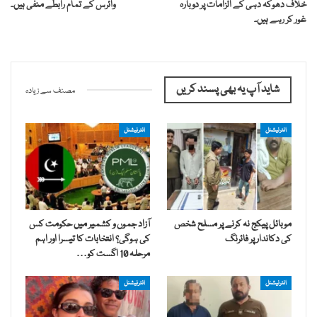
خلاف دھوکہ دہی کے الزامات پر دوبارہ
وائرس کے تمام رابطے منفی ہیں۔
غور کر رہے ہیں۔
شاید آپ یہ بھی پسند کریں
مصنف سے زیادہ
انٹرنیشنل
انٹرنیشنل
موبائل پیکج نہ کرنے پر مسلح شخص
آزاد جموں و کشمیر میں حکومت کس
کی دکاندار پر فائرنگ
کی ہوگی؟ انتخابات کا تیسرا اور اہم
مرحلہ 10 اگست کو…
انٹرنیشنل
انٹرنیشنل