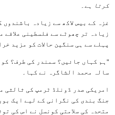
کرتا ہے۔
غزہ کے بیس لاکھ سے زیادہ باشندوں 
زیادہ تر چھوٹے سے فلسطینی علاقے م
پہلے سے ہی سنگین حالات کو مزید خرا
سالہ محمد الشاگرہ نے کہا۔
امریکی صدر ڈونلڈ ٹرمپ کی ثالثی می
جنگ بندی کی نگرانی کے لیے ایک بور
متحدہ کی سلامتی کونسل نے اس کی توث