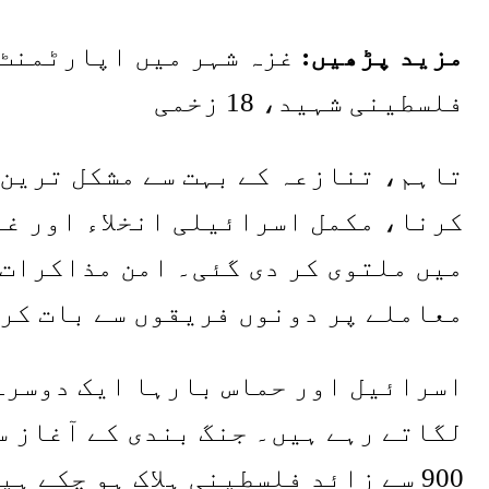
مزید پڑھیں:
فلسطینی شہید، 18 زخمی
تاہم، تنازعہ کے بہت سے مشکل ترین 
کرنا، مکمل اسرائیلی انخلاء اور غز
میں ملتوی کر دی گئی۔ امن مذاکرات 
معاملے پر دونوں فریقوں سے بات کر
اسرائیل اور حماس بارہا ایک دوسرے 
لگاتے رہے ہیں۔ جنگ بندی کے آغاز س
900 سے زائد فلسطینی ہلاک ہو چکے 