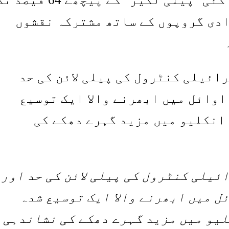
دادی گروپوں کے ساتھ مشترکہ نقشوں
خر میں اسرائیلی کنٹرول کی پیلی لائن کی حد اور
ائن جس میں 2026 کے اوائل میں ابھرنے والا ایک توسیع شدہ
لیو میں مزید گہرے دھکے کی نشاندہی