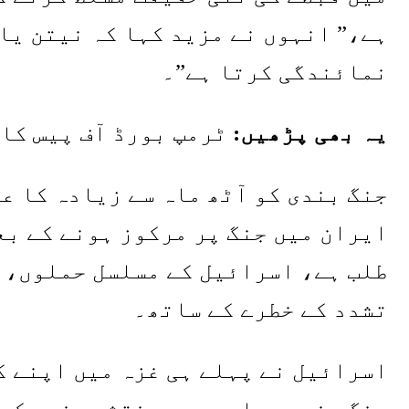
ہے،” انہوں نے مزید کہا کہ نیتن یا
نمائندگی کرتا ہے”۔
یہ بھی پڑھیں:
ٹرمپ بورڈ آف پیس کا
جنگ بندی کو آٹھ ماہ سے زیادہ کا ع
ایران میں جنگ پر مرکوز ہونے کے بع
طلب ہے، اسرائیل کے مسلسل حملوں، ش
تشدد کے خطرے کے ساتھ۔