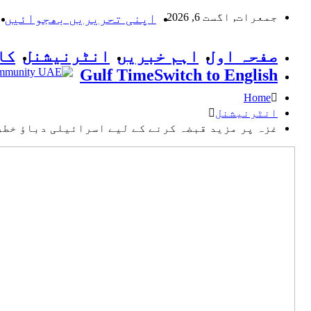
جمعرات, اگست 6, 2026
اپنی تحریریں بھجوائیں
صفحہ اول
اہم خبریں
انٹرنیشنل
کا
Gulf Time
Switch to English
Home
انٹرنیشنل
غزہ پر مزید قبضہ کرنے کے لیے اسرائیلی دباؤ خطر