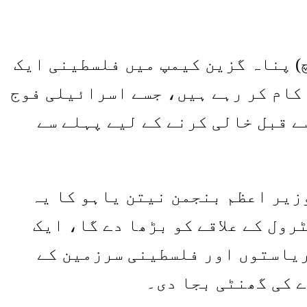
تی (بیچ) پناہ گزین کیمپ میں فلسطینی ایک
کام کر رہے ہیں، جسے اسرائیلی فوج
ے قبل خالی کرنے کے لیے پہلے سے
زیر اعظم بنجمن نیتن یاہو کا یہ
ٹرول کے علاقے کو بڑھا دے گا، ایک
یاستوں اور فلسطینی سرزمین کے
 کی گھنٹی بجا دی۔