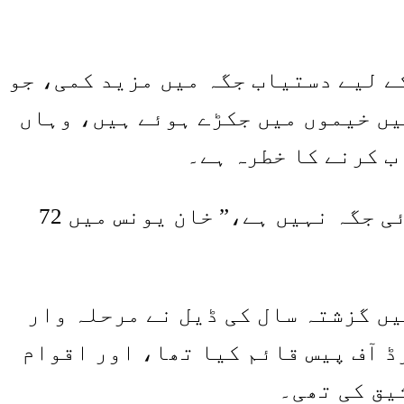
کے لیے دستیاب جگہ میں مزید کمی، جو
یں خیموں میں جکڑے ہوئے ہیں، وہاں
ب کرنے کا خطرہ ہے۔
"ہم کہاں جائیں؟ سمندر کی طرف؟ کوئی جگہ نہیں ہے،” خان یونس میں 72
ں گزشتہ سال کی ڈیل نے مرحلہ وار
ڈ آف پیس قائم کیا تھا، اور اقوام
یق کی تھی۔