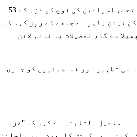
اکتوبر میں جنگ بندی کے معاہدے کے تحت، اسرائیل کی فوج کو غزہ کے 53
ن نیتن یاہو نے جمعے کے روز کہا کہ
بتدائی 70 فیصد تک پھیلا دے گا، تفصیلات یا ٹائم لائن
نسلی تطہیر اور فلسطینیوں کو جبری
 اسماعیل الثابتہ نے کہا کہ "غزہ
ی کوئی بھی کوشش کالعدم اور ناجائز