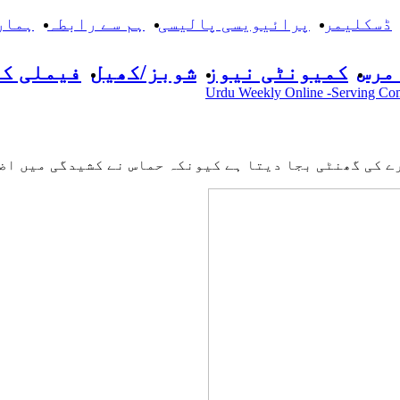
ڈسکلیمر
پرائیویسی پالیسی
ہم سے رابطہ
ہمار
مرس
کمیونٹی نیوز
شوبز/کھیل
فیملی ک
ے کی گھنٹی بجا دیتا ہے کیونکہ حماس نے کشیدگی میں اضا