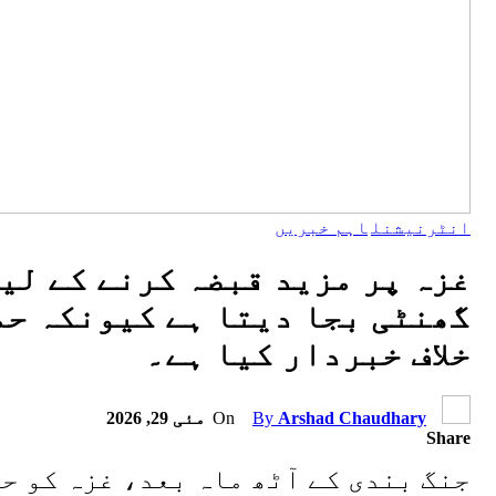
انٹرنیشنل
اہم خبریں
غزہ پر مزید قبضہ کرنے کے لی
گھنٹی بجا دیتا ہے کیونکہ حم
خلاف خبردار کیا ہے۔
Arshad Chaudhary
By
On
مئی 29, 2026
Share
جنگ بندی کے آٹھ ماہ بعد، غزہ کو ح