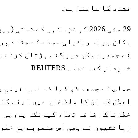
تشدد کا سامنا ہے۔
29 مئی 2026 کو غزہ شہر کے شا
مکان پر اسرائیلی حملے کے مقام پر 
نے جمعرات کو دیر گئے ہڑتال کرنے س
خبردار کیا تھا۔ REUTERS
حماس نے جمعہ کو کہا کہ اسرائیلی و
اعلان کہ ان کا ملک غزہ میں اپنے کن
خطرناک اضافہ تھا، کیونکہ یورپی ر
رہائشیوں نے بھی اس منصوبے پر خطرے