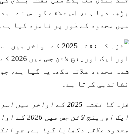
بڑھا دیا ہے، اس علاقے کو اس نے ام
میں محدود کے طور پر نامزد کیا ہے۔
غزہ کا نقشہ 2025 کے اوا
ایک اورینج ل
محدود علاقہ دکھایا گیا ہے، جو انک