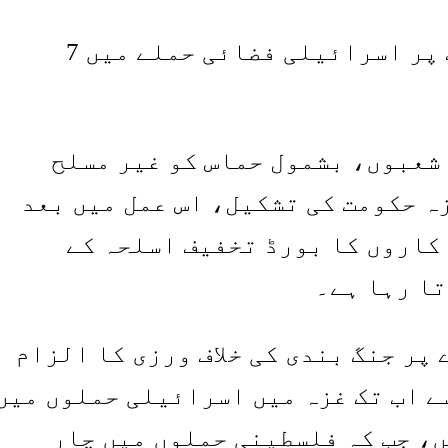
غزہ شہر میں اپارٹمنٹ پر اسرائیلی فضائی حملے میں 7
شعبوں، بشمول حماس کو غیر مسلح
ہ حکومت کی تشکیل، اس عمل میں بعد
کاروں کا بورڈ تخفیف اسلحہ کے
تا رہا ہے۔
پر جنگ بندی کی خلاف ورزی کا الزام
ے اب تک غزہ میں اسرائیلی حملوں میں
ہیں، جب کہ فلسطینی حملوں میں چار