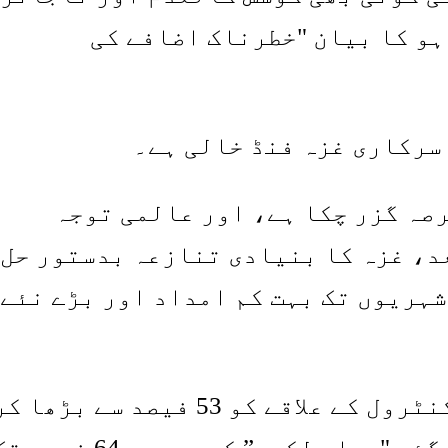
ہو کا بیان "خطرناک اضافے کی
 سرکاری غزہ فنڈ خالی ہے۔
رصہ گزر چکا ہے، اور عالمی توجہ
د، غزہ کا بنیادی تنازعہ بدستور حل
ہریوں تک بہت کم امداد اور بڑے نئے
اسرائیل نے پہلے ہی غزہ میں اپنے کنٹرول کے علاقے کو 53 فیصد سے بڑھا 
جنگ بندی معاہدے میں نقشہ بندی کی گئی "پیلی لکیر” کے پیچھے 64 فی