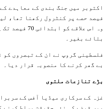
فیصد حصے پر کنٹرول رکھنا تھا، لیک
وہ اس علاقے کو ا
بتائے بغیر۔
فلسطینی گروپ نے ان کے تبصروں کو 
بے گھر کرنے کا منصوبہ قرار دیا۔
بڑے تنازعات ملتوی
غزہ کے سرکاری میڈیا آفس کے سربراہ
میں قبضے کی نئی حقیقت مسلط کرنے ک