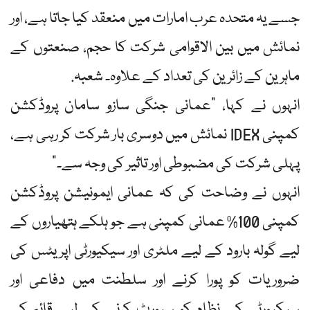
جسے یہ متحدہ عرب امارات میں منعقد کیا جاتا ہے، اور
نمائش میں بین الاقوامی شرکت کا حجم، صنعتوں کے
ماہرین کے زائرین کی تعداد کے علاوہ۔ شعبہ.
انہوں نے کہا، "عمانی جنگی سازو سامان پروڈکشن
کمپنی IDEX نمائش میں دوسری بار شرکت کر رہی ہے،
پہلی شرکت کی مضبوطی اور تاثیر کی وجہ سے۔”
انہوں نے وضاحت کی کہ عمانی ایمونیشن پروڈکشن
کمپنی 100% عمانی کمپنی ہے جو ہلکے ہتھیاروں کے
لیے گولہ بارود کے لیے ملٹری اور سیکیورٹی اپریٹس کی
ضروریات کو پورا کرنے اور سلطنت میں دفاعی اور
سیکیورٹی کے نظام کو سپورٹ کرنے کے لیے قائم کی