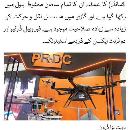
کمانڈر) کا عملہ، ان کا تمام سامان محفوظ ہول میں
رکھا گیا ہے، اور گاڑی میں مسلسل نقل و حرکت کی
زیادہ سے زیادہ صلاحیت موجود ہے۔ فور وہیل ڈرائیو اور
دو فرنٹ ایکسل کے ذریعے اسٹیئرنگ۔
بہت بڑا ڈرون