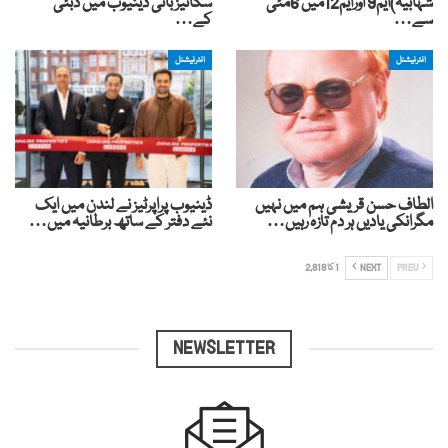
شہابیہ)ایم9 اورایم12میں 6مئی
سکائیز بائی ڈینیوب میں دبئی
سے…
کے…
انٹرنیشنل
انٹرنیشنل
الطاف حسن قریشی ہم میں نہیں
ڈینیوب پراپرٹیز نے لندن میں ایک
مگرانکی یادیں ہر دم تازہ رہیں…
نئے دفتر کے ساتھ برطانیہ میں…
PREV
NEXT
1 کا 2,818
NEWSLETTER