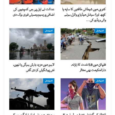
کنویں میں شیطانی طاقتوں کا سایہ یا
عدالت نے ایل پی جی کمپنیوں کی
کچھ اور؟ سوشل میڈیا پر وائرل ہونے
اضافی پریمیم وصولی فوری روک دی
والی ویڈیو کی…
انٹرنیشنل
انٹرنیشنل
فلپائن میں 5.8 شدت کا زلزلہ،
لاہور میں مزید بارش ہوگی یا نہیں،
دارالحکومت بھی متاثر
نئی پیشگوئی کر دی گئی
انٹرنیشنل
انٹرنیشنل