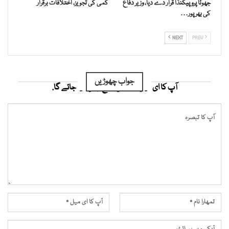
جھوٹا پروپیگنڈا قرار دے دیا، وزیر دفاع
کمی کی تجویز، اختلافات برقرار
کی بھرپور…
NEXT
PREV
جواب چھوڑیں
آپ کا ای میل ایڈریس شائع نہیں کیا جائے گا.