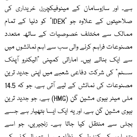
ہے۔ اور سازوسامان کے مینوفیکچررز، خریداری کی
صلاحیتوں کے علاوہ جو "IDEX” کو دنیا کے تمام
ممالک سے مختلف خصوصیات کے ساتھ متعدد
مصنوعات فراہم کرنے والی سب سے اہم نمائشوں میں
سے ایک بناتے ہیں۔ اماراتی کمپنی "الیکٹرو آپٹک
سسٹم” کی شرکت دفاعی شعبے میں اپنی جدید ترین
مصنوعات کی نمائش کے لیے آتی ہے، جو کہ 14.5
ملی میٹر ہیوی مشین گن (HMG) ہے، جو جدید ترین
ہیوی مشین گن ہے، اور یہ ایک ایسا ہتھیار ہے جسے
بجلی سے منتقل کیا جاتا ہے۔ زنجیریں، جو اسے