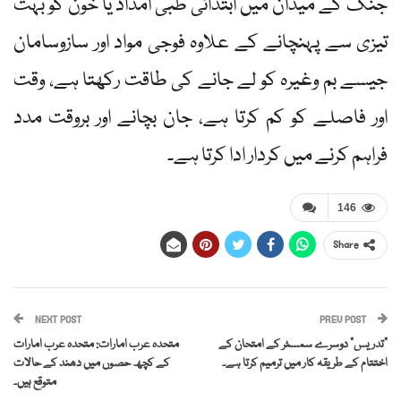
جنگ کے میدان میں ابتدائی طبی امداد یا خون کو بہت
تیزی سے پہنچانے کے علاوہ فوجی مواد اور سازوسامان
جیسے بم وغیرہ کو لے جانے کی طاقت رکھتا ہے، وقت
اور فاصلے کو کم کرتا ہے، جان بچانے اور بروقت مدد
فراہم کرنے میں کردار ادا کرتا ہے۔
146
Share
NEXT POST
PREV POST
"تدریس” دوسرے سمسٹر کے امتحان کے
متحدہ عرب امارات: متحدہ عرب امارات
اختتام کے طریقہ کار میں ترمیم کرتا ہے۔
کے کچھ حصوں میں دھند کے حالات
متوقع ہیں۔