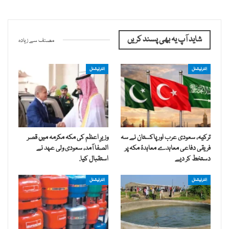
شاید آپ یہ بھی پسند کریں
مصنف سے زیادہ
انٹرنیشنل
انٹرنیشنل
ترکیہ، سعودی عرب اور پاکستان نے سہ
وزیرِ اعظم کی مکہ مکرمہ میں قصر
فریقی دفاعی معاہدے معاہدۂ مکہ پر
الصفا آمد، سعودی ولی عہد نے
دستخط کر دیے
استقبال کیا.
انٹرنیشنل
انٹرنیشنل