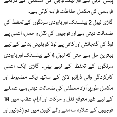
پیش کرتی ہے اور ٹیکنالوجی کی منتقلی کے ذریعے
فراہمی کی مکمل حفاظت فراہم کرتی ہے۔
گاڑی لیول 2 بیلسٹک اور بارودی سرنگوں کے تحفظ کی
ضمانت دیتی ہے اور فوجیوں کی نقل و حمل، اعلی پے
لوڈ کی گنجائش اور کافی پے لوڈ کو یقینی بنانے کے لیے
بہترین حل ہے حتیٰ کہ لیول 4 کے بیلسٹک اور بارودی
سرنگوں کے تحفظ کے لیے بھی۔ گاڑی ایک اعلی
کارکردگی والی ڈرائیو لائن کے ساتھ ایک مضبوط اور
مکمل طور پر آزاد معطلی کی ضمانت دیتی ہے، عملے
کے لیے غیر متوقع نقل و حرکت اور آرام، عقب میں 10
فوجیوں کے علاوہ سامنے والے کیبن میں دو (ڈرائیور اور