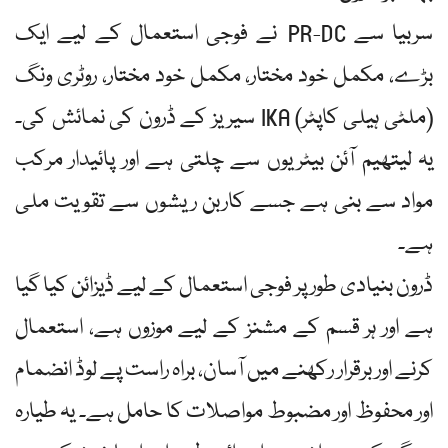
سربیا سے PR-DC نے فوجی استعمال کے لیے ایک
بڑے، مکمل خود مختار، مکمل خود مختار، روٹری ونگ
(ملٹی ہیلی کاپٹر) IKA سیریز کے ڈرون کی نمائش کی۔
یہ لیتھیم آئن بیٹریوں سے چلتی ہے اور پائیدار مرکب
مواد سے بنی ہے جسے کاربن ریشوں سے تقویت ملی
ہے۔
ڈرون بنیادی طور پر فوجی استعمال کے لیے ڈیزائن کیا گیا
ہے اور ہر قسم کے مشنز کے لیے موزوں ہے، استعمال
کرنے اور برقرار رکھنے میں آسان، براہ راست پے لوڈ انضمام
اور محفوظ اور مضبوط مواصلات کا حامل ہے۔ یہ طیارہ