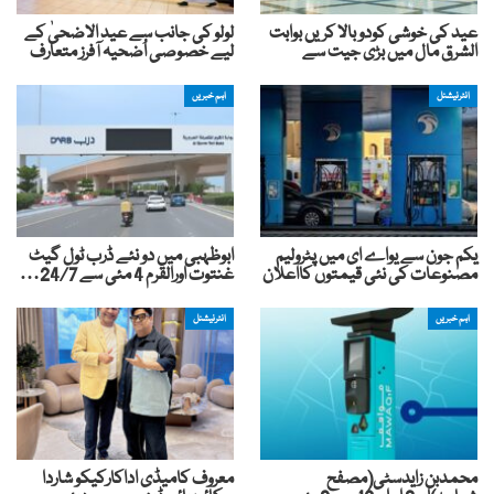
عید کی خوشی کودوبالا کریں بوابت
لولو کی جانب سے عید الاضحیٰ کے
الشرق مال میں بڑی جیت سے
لیے خصوصی اُضحیہ آفرز متعارف
انٹرنیشنل
اہم خبریں
یکم جون سے یواے ای میں پٹرولیم
ابوظہبی میں دو نئے ڈرب ٹول گیٹ
مصنوعات کی نئی قیمتوں کااعلان
غنتوت اورالقرم 4 مئی سے 24/7…
اہم خبریں
انٹرنیشنل
محمدبن زایدسٹی(مصفح
معروف کامیڈی اداکارکیکو شاردا