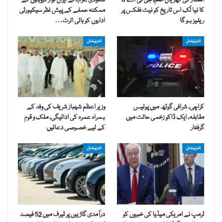
انتظار کی گھڑیاں ختم! جی ٹی اے 6
سعودی عرب نے ایران نواز گروہوں کے
کا نیا لُک اس تاریخ کو نیٹ فلکس پر
ممکنہ حملے کے پیش نظر سیکیورٹی
ریلیز ہو گا
اداروں کو ہائی الرٹ…
انٹرنیشنل
انٹرنیشنل
کراچی، شرافی گوٹھ میں پولیس
وزیر اعظم شہباز شریف کی وفد کے
مقابلہ، ایک ڈاکو زخمی حالت میں
ہمراہ عمرہ کی ادائیگی، ملک و قوم
گرفتار
کے لیے خصوصی دعائیں
انٹرنیشنل
انٹرنیشنل
ٹرمپ نے امریکی میڈیا کی خبروں کو
درآمدی گاڑیوں پر ٹیرف میں 52 فیصد