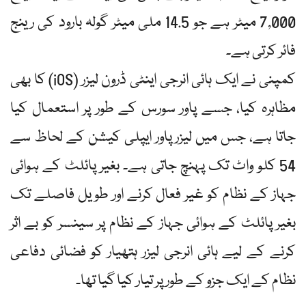
7,000 میٹر ہے جو 14.5 ملی میٹر گولہ بارود کی رینج
فائر کرتی ہے۔
کمپنی نے ایک ہائی انرجی اینٹی ڈرون لیزر (iOS) کا بھی
مظاہرہ کیا، جسے پاور سورس کے طور پر استعمال کیا
جاتا ہے، جس میں لیزر پاور ایپلی کیشن کے لحاظ سے
54 کلو واٹ تک پہنچ جاتی ہے۔ بغیر پائلٹ کے ہوائی
جہاز کے نظام کو غیر فعال کرنے اور طویل فاصلے تک
بغیر پائلٹ کے ہوائی جہاز کے نظام پر سینسر کو بے اثر
کرنے کے لیے ہائی انرجی لیزر ہتھیار کو فضائی دفاعی
نظام کے ایک جزو کے طور پر تیار کیا گیا تھا۔