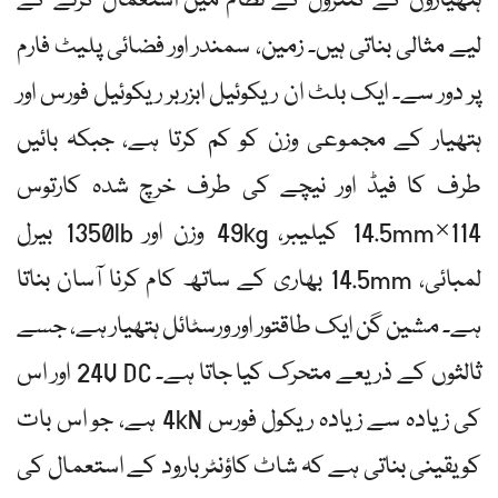
ہتھیاروں کے کنٹرول کے نظام میں استعمال کرنے کے
لیے مثالی بناتی ہیں۔ زمین، سمندر اور فضائی پلیٹ فارم
پر دور سے۔ ایک بلٹ ان ریکوئیل ابزربر ریکوئیل فورس اور
ہتھیار کے مجموعی وزن کو کم کرتا ہے، جبکہ بائیں
طرف کا فیڈ اور نیچے کی طرف خرچ شدہ کارتوس
114×14.5mm کیلیبر، 49kg وزن اور 1350lb بیرل
لمبائی، 14.5mm بھاری کے ساتھ کام کرنا آسان بناتا
ہے۔ مشین گن ایک طاقتور اور ورسٹائل ہتھیار ہے، جسے
ثالثوں کے ذریعے متحرک کیا جاتا ہے۔ 24V DC اور اس
کی زیادہ سے زیادہ ریکول فورس 4kN ہے، جو اس بات
کو یقینی بناتی ہے کہ شاٹ کاؤنٹر بارود کے استعمال کی