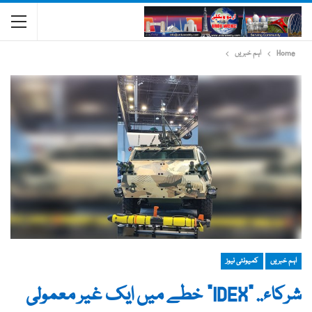
Home
اہم خبریں
اہم خبریں
کمیونٹی نیوز
شرکاء.. "IDEX” خطے میں ایک غیر معمولی