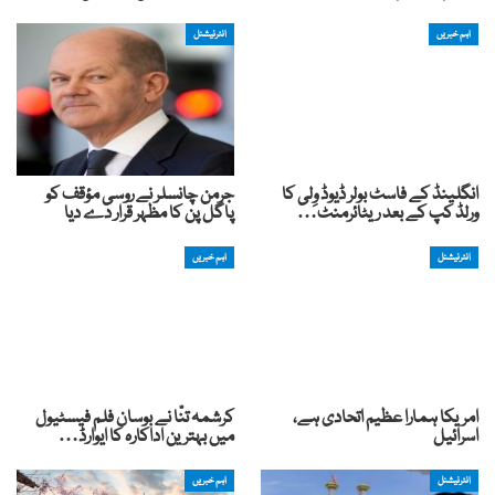
اہم خبریں
انٹرنیشنل
انگلینڈ کے فاسٹ بولر ڈیوڈ وِلی کا
جرمن چانسلر نے روسی مؤقف کو
ورلڈ کپ کے بعد ریٹائرمنٹ…
پاگل پن کا مظہر قرار دے دیا
انٹرنیشنل
اہم خبریں
امریکا ہمارا عظیم اتحادی ہے،
کرشمہ تنّا نے بوسان فلم فیسٹیول
اسرائیل
میں بہترین اداکارہ کا ایوارڈ…
انٹرنیشنل
اہم خبریں