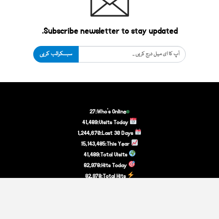
Subscribe newsletter to stay updated.
سبسکرائب کریں
27
Who's Online:
41,489
Visits Today:
1,244,670
Last 30 Days:
15,143,485
This Year:
41,489
Total Visits:
82,978
Hits Today:
82,978
Total Hits:
اپنی تحریریں بھجوائیں
پرائیویسی پالیسی
ڈسکلیمر
ہم سے رابطہ
ہمارے بارے میں