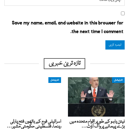
Save my name, email, and website in this browser for
the next time I comment.
تازہ ترین خبریں
انٹرنیشنل
انٹرنیشنل
نیتن یاہو کے طور پر اقوام متحدہ میں
اسرائیلی فوج کے ہاتھوں فتح پارٹی
بڑے پیمانے پر واک آؤٹ…
رہنما، فلسطینی حکومتی مشیر…