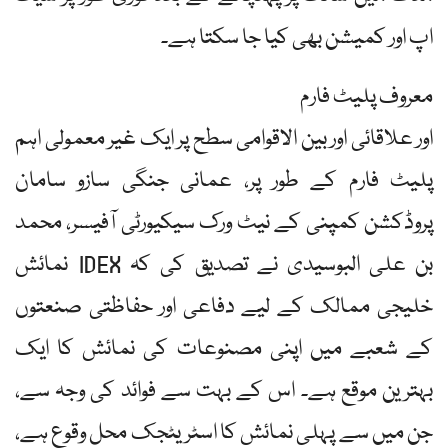
اپ اور کمیشن بھی کیا جا سکتا ہے۔
معروف پلیٹ فارم
اور علاقائی اور بین الاقوامی سطح پر ایک غیر معمولی اہم
پلیٹ فارم کے طور پر، عمانی جنگی سازو سامان
پروڈکشن کمپنی کے نیٹ ورک سیکیورٹی آفیسر، محمد
بن علی البوسیدی نے تصدیق کی کہ IDEX نمائش
خلیجی ممالک کے لیے دفاعی اور حفاظتی صنعتوں
کے شعبے میں اپنی مصنوعات کی نمائش کا ایک
بہترین موقع ہے۔ اس کے بہت سے فوائد کی وجہ سے،
جن میں سے پہلی نمائش کا اسٹریٹجک محل وقوع ہے،