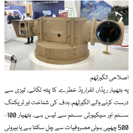
اصلاحی الگورتھم
یہ ہتھیار ریڈار، انفراریڈ خطرے کا پتہ لگانے، تیزی سے
درست کرنے والے الگورتھم، ہدف کی شناخت اور ٹریکنگ
سسٹم اور سیکیورٹی سسٹم سے لیس ہے۔ ہتھیار 100-
500 چھپی ہوئی مصروفیات سے چل سکتا ہے یا بیرونی