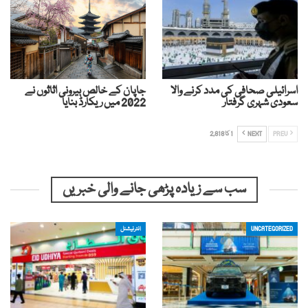
اسرائیلی صحافی کی مدد کرنے والا
جاپان کے خالص بیرونی اثاثوں نے
سعودی شہری گرفتار
2022 میں ریکارڈ بنایا
PREV
NEXT
1 کا 2,818
سب سے زیادہ پڑھی جانے والی خبریں
UNCATEGORIZED
انٹرنیشنل