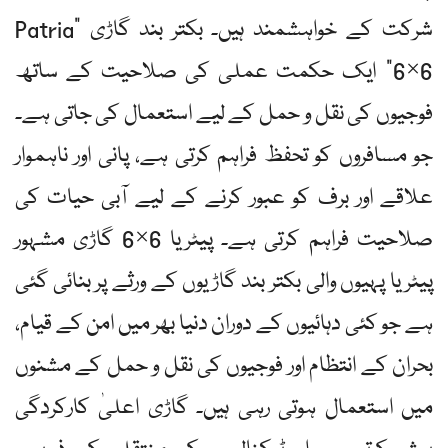
شرکت کے خواہشمند ہیں۔ بکتر بند گاڑی "Patria
6×6” ایک حکمت عملی کی صلاحیت کے ساتھ
فوجیوں کی نقل و حمل کے لیے استعمال کی جاتی ہے۔
جو مسافروں کو تحفظ فراہم کرتی ہے، پانی اور ناہموار
علاقے اور برف کو عبور کرنے کے لیے آبی حیات کی
صلاحیت فراہم کرتی ہے۔ پیٹریا 6×6 گاڑی مشہور
پیٹریا پہیوں والی بکتر بند گاڑیوں کے ورثے پر بنائی گئی
ہے جو کئی دہائیوں کے دوران دنیا بھر میں امن کے قیام،
بحران کے انتظام اور فوجیوں کی نقل و حمل کے مشنوں
میں استعمال ہوتی رہی ہیں۔ گاڑی اعلیٰ کارکردگی