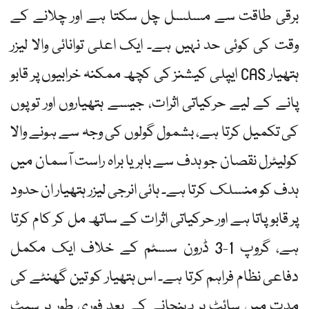
برقی طاقت سے مسلسل چل سکتا ہے اور چلانے کے
وقت کی کوئی حد نہیں ہے۔ ایک اعلی توانائی والا لیزر
ہتھیار CAS ایپلی کیشنز کی کچھ ممکنہ خرابیوں پر قابو
پانے کے لیے حرکیاتی اثرات، جیسے ہتھیاروں اور توپوں
کی تکمیل کرتا ہے، بشمول گولوں کی وجہ سے ہونے والا
کولیٹرل نقصان جو ہدف سے باہر یا براہ راست آسمان میں
ہدف کو منسلک کرتا ہے۔ ہائی انرجی لیزر ہتھیار ان حدود
پر قابو پاتا ہے اور حرکیاتی اثرات کے ساتھ مل کر کام کرتا
ہے، گروپ 1-3 ڈرون سسٹم کے خلاف ایک مکمل
دفاعی نظام فراہم کرتا ہے۔ اس ہتھیار کو تین گھنٹے کی
مدت میں سائٹ پر پہنچانے کے بعد فوری طور پر سیٹ