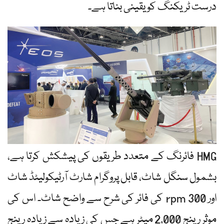
درست ٹریکنگ کو یقینی بناتا ہے۔
HMG فائرنگ کے متعدد طریقوں کی پیشکش کرتا ہے،
بشمول سنگل شاٹ، قابل پروگرام شارٹ آرٹیکولیٹڈ شاٹ
اور 300 rpm کی فائر کی شرح سے واضح شاٹ۔ اس کی
موثر رینج 2,000 میٹر ہے جس کی زیادہ سے زیادہ رینج