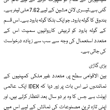
گئی ہے۔تیسری لائن مشین کے لیے 7.62 ملی لیٹر ہے۔
بندوق کا گولہ بارود، جو ایک ہلکا گولہ بارود ہے۔ اس قسم
کے گولہ بارود کو تربیتی کارروائیوں سمیت اس کے
متعدد استعمال کی وجہ سے سب سے زیادہ درخواست
کی جاتی ہے۔
بڑی گاڑی
بین الاقوامی سطح پر، متعدد غیر ملکی کمپنیوں کے
نمائندوں نے اس بات پر زور دیا کہ IDEX ایک عالمی
ایونٹ ہے جس کا وہ ہر دو سال بعد انتظار کرتے ہیں، اور
اپنی تازہ ترین مصنوعات کی نمائش کے لیے اس میں