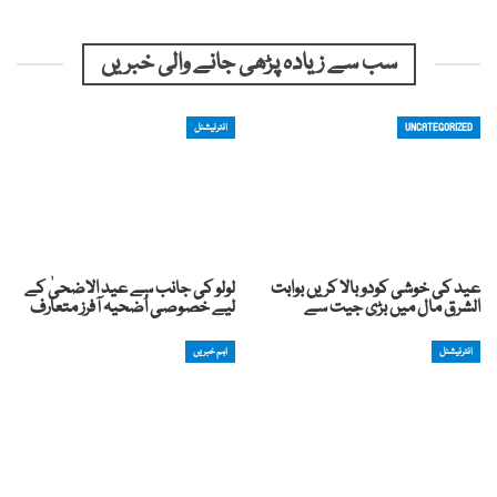
سب سے زیادہ پڑھی جانے والی خبریں
UNCATEGORIZED
انٹرنیشنل
عید کی خوشی کودوبالا کریں بوابت
لولو کی جانب سے عید الاضحیٰ کے
الشرق مال میں بڑی جیت سے
لیے خصوصی اُضحیہ آفرز متعارف
انٹرنیشنل
اہم خبریں