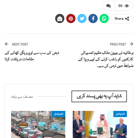
96
Share
NEXT POST
PREV POST
برطانیہ نے بیرون ملک مقیم تعمیراتی
دبئی کے سب سے اوپر ویگن کھانے کے
کارکنوں کو راغب کرنے کے لیے ویزا کے
مقامات دریافت کرنا
ضوابط میں نرمی کی ہے۔
شاید آپ یہ بھی پسند کریں
مصنف سے زیادہ
انٹرنیشنل
انٹرنیشنل