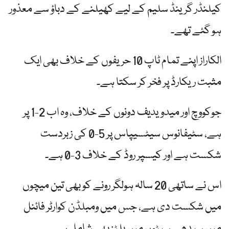
کیلنڈر گرینڈ سلیم کے لیے کھیلنے کے دباؤ سے معذور
ہو گئے تھے۔
الکاراز اپنے تمام ٹاپ 10 حریفوں کے خلاف بھی ایک
مثبت ریکارڈ پر فخر کر سکتا ہے۔
جوکووچ اور میدویدیف دونوں کے خلاف، وہ اب 2-1 پر
ہے، سٹیفانوس سیٹسیپاس پر 5-0 کی زبردست
شکست ہے اور کیسپر روڈ کے خلاف 3-0 ہے۔
اس نے ساتھی 20 سالہ ہولگر رونے کو بھی تین میچوں
میں شکست دی ہے، جس میں ومبلڈن کوارٹر فائنل
میں سیدھے سیٹوں میں بلٹز بھی شامل ہے۔