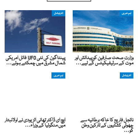
اہم خبریں
انٹرنیشنل
وزارت صحت صارفین کو پیدائش اور
پینٹاگون کی نئی UFO فائل امریکی
موت کے سرٹیفیکیٹس کے لیے…
شمال مشرق میں چمکتے ہوئے…
انٹرنیشنل
اہم خبریں
نائجل فاریج کا خاکہ برطانیہ سے
ایچ ای ڈاکٹر تھانی الزیودی نے اولانبتار
چھوٹی کشتیوں کے تارکین وطن
میں منگولیا کے وزراء…
کو…