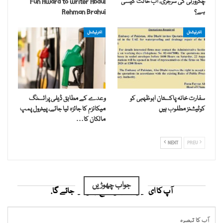
چکرورتی کی سرجری، اب حالت کیسی
Fun Award to writer Abdul
ہے؟
Rehman Brahui
انٹرنیشنل
انٹرنیشنل
سفارت خانہ پاکستان ابوظہبی کو
وعدے کے مطابق ڈیلی پرائسنگ
کوٹیشنز مطلوب ہیں
میکانزم کا جائزہ لیا جائے، پیٹرول پمپ
مالکان کا…
NEXT
PREV
جواب چھوڑیں
آپ کا ای میل ایڈریس شائع نہیں کیا جائے گا.