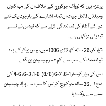
پرعزم ہیں کہ نوواک جوکووچ کے خلاف ان کی مہاکاوی
ومبلڈن فائنل جیت ان تمام اشارے کے باوجود ایک نئے
دور کے آغاز کی نمائندگی کرتی ہے کہ ٹینس نے نسلی
تبدیلی دیکھی ہے۔
اتوار کو، 20 سالہ کھلاڑی 1986 میں بورس بیکر کے بعد
ٹورنامنٹ کے سب سے کم عمر چیمپئن بن گئے۔
اس کی رولر کوسٹر 1-6، 7-6 (8/6)، 6-1، 3-6، 6-4 کی
فتح نے 36 سالہ جوکووچ کو اس کا سب سے پرانا چیمپئن
بننے سے روک دیا۔