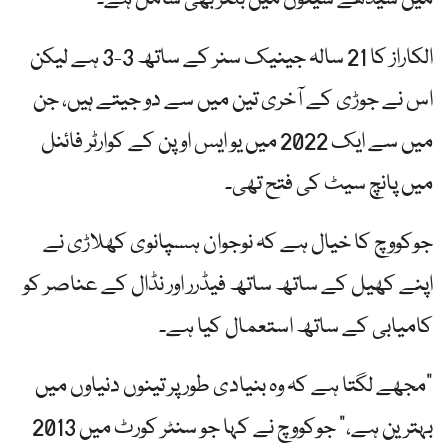
الکاراز کا 21 سالہ جینیک سنر کے ساتھ 3-3 ہے لیکن
اس نے جوڑی کے آخری تین میں سے دو جیتے ہیں، جن
میں سے ایک 2022 میں یو ایس اوپن کے کوارٹر فائنل
میں پانچ سیٹ کی فتح تھی۔
جوکووچ کا خیال ہے کہ نوجوان ہسپانوی کھلاڑی نے
اپنے کھیل کے ساتھ ساتھ فیڈرر اور نڈال کے عناصر کو
کامیابی کے ساتھ استعمال کیا ہے۔
"مجھے لگتا ہے کہ وہ بنیادی طور پر تینوں دنیاوں میں
بہترین ہے،” جوکووچ نے کہا جو سنٹر کورٹ میں 2013