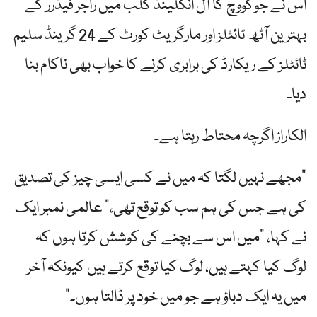
اس نے جوکووچ کا آل انگلینڈ کلب میں راجر فیڈرر کے
بہترین آٹھ ٹائٹلز اور مارگریٹ کورٹ کے 24 گرینڈ سلیم
ٹائٹلز کے ریکارڈ کی برابری کرنے کا خواب بھی ناکام بنا
دیا۔
الکاراز اگرچہ محتاط رہتا ہے۔
"مجھے نہیں لگتا کہ میں نے کسی ایسی چیز کی تصدیق
کی ہے جس کی ہم سب کو توقع تھی،” عالمی نمبر ایک
نے کہا، "میں اس سے بچنے کی کوشش کرتا ہوں کہ
لوگ کیا کہتے ہیں، لوگ کیا توقع کرتے ہیں کیونکہ آخر
میں یہ ایک دباؤ ہے جو میں خود پر ڈالتا ہوں۔”