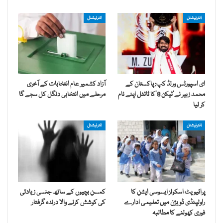
انٹرنیشنل
انٹرنیشنل
ای اسپورٹس ورلڈ کپ: پاکستان کے
آزاد کشمیر عام انتخابات کے آخری
محمد زبیر نے’ٹیکن 8‘کا ٹائٹل اپنے نام
مرحلے میں انتخابی دنگل کل سجے گا
کر لیا
انٹرنیشنل
انٹرنیشنل
پرائیویٹ اسکولز ایسوسی ایشن کا
کمسن بچیوں کے ساتھ جنسی زیادتی
راولپنڈی ڈویژن میں تعلیمی ادارے
کی کوشش کرنے والا درندہ گرفتار
فوری کھولنے کا مطالبہ