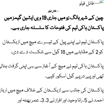
—فائل فوٹو
چین کے شہر ہانگ زو میں جاری 19 ویں ایشین گیمز میں
پاکستان ہاکی ٹیم کی فتوحات کا سلسلہ جاری ہے۔
پاکستان ٹیم نے اپنے پول کے تیسرے میچ میں ازبکستان
کو 2 کے مقابلے میں 18 گول سے شکست دے دی۔
پاکستان ہاکی ٹیم نے میچ کے آغاز سے ہی اپنی گرفت بنال
تھی اور پے در پے گول اسکور کیے۔
پاکستان کی جانب سے ازبکستان کے خلاف میچ میں ارباز
احمد نے 5، رانا وحید اور افراز نے 3، 3، عمر بھٹہ اور