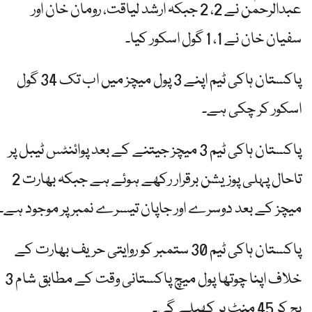
عبدالرحمٰن نے 2، 2 جبکہ ارشد لیاقت، رومان خان اور
سفیان خان نے 1، 1 گول اسکور کیا۔
پاکستان ہاکی ٹیم اپنے 3 پول میچز میں اب تک 34 گول
اسکور کر چکی ہے۔
پاکستان ہاکی ٹیم 3 میچز جیتنے کے بعد پوائنٹس ٹیبل پر
تاحال پہلی پوزیشن برقرار رکھے ہوئے ہے جبکہ بھارت 2
میچز کے بعد دوسرے اور جاپان تیسرے نمبر پر موجود ہے۔
پاکستان ہاکی ٹیم 30 ستمبر کو روایتی حریف بھارت کے
خلاف اپنا چوتھا پول میچ پاکستانی وقت کے مطابق شام 3
بج کر 45 منٹ پر کھیلے گی۔