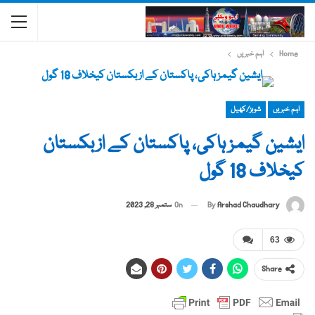
Home
اہم خبریں
اہم خبریں
شوبز/کھیل
ایشین گیمز ہاکی، پاکستان کے ازبکستان
کیخلاف 18 گول
By
Arshad Chaudhary
On
ستمبر 28, 2023
63
Share