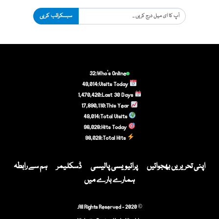
سبسکرائب کریں
32
Who's Online:
49,014
Visits Today:
1,470,420
Last 30 Days:
17,890,110
This Year:
49,014
Total Visits:
98,028
Hits Today:
98,028
Total Hits:
اپنی تحریریں بھجوائیں
پرائیویسی پالیسی
ڈسکلیمر
ہم سے رابطہ
ہمارے بارے میں
© 2020 - All Rights Reserved.