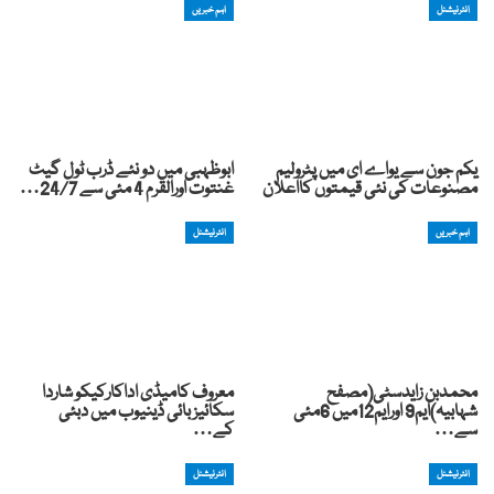
انٹرنیشنل
اہم خبریں
یکم جون سے یواے ای میں پٹرولیم
ابوظہبی میں دو نئے ڈرب ٹول گیٹ
مصنوعات کی نئی قیمتوں کااعلان
غنتوت اورالقرم 4 مئی سے 24/7…
اہم خبریں
انٹرنیشنل
محمدبن زایدسٹی(مصفح
معروف کامیڈی اداکارکیکو شاردا
شہابیہ)ایم9 اورایم12میں 6مئی
سکائیز بائی ڈینیوب میں دبئی
سے…
کے…
انٹرنیشنل
انٹرنیشنل