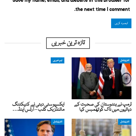
Save my name, email, and website in this browser for
the next time I comment.
تازہ ترین خبریں
انٹرنیشنل
اہم خبریں
ٹرمپ نے ہندوستان کی صحبت کے
ایکسپو سٹی دبئی نے کنیکٹنگ
دہائیوں میں ناک کو تھمبس کیا
مائنڈز بک کلب – آرٹس اینڈ…
انٹرنیشنل
انٹرنیشنل