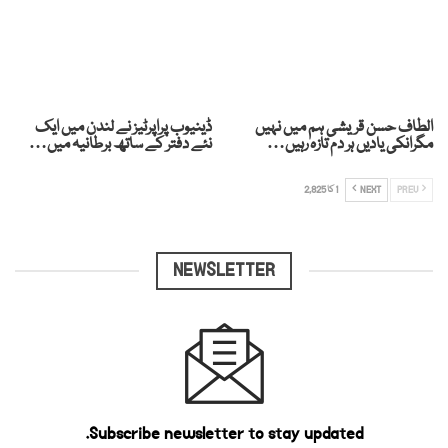
الطاف حسن قریشی ہم میں نہیں
ڈینیوب پراپرٹیز نے لندن میں ایک
مگرانکی یادیں ہر دم تازہ رہیں…
نئے دفتر کے ساتھ برطانیہ میں…
PREV
NEXT
1 کا 2,825
NEWSLETTER
Subscribe newsletter to stay updated.