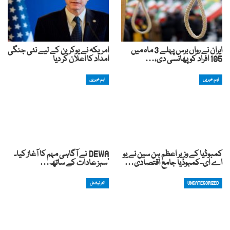
ایران نے رواں برس پہلے 3 ماہ میں
امریکہ نے یوکرین کے لیے نئی جنگی
105 افراد کو پھانسی دی،…
امداد کا اعلان کر دیا
اہم خبریں
اہم خبریں
کمبوڈیا کے وزیر اعظم ہن سین نے یو
DEWA نے آگاہی مہم کا آغاز کیا۔
اے ای-کمبوڈیا جامع اقتصادی…
‘سبز عادات کے ساتھ…
UNCATEGORIZED
انٹرنیشنل