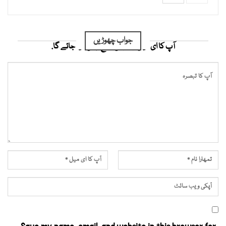
جواب چھوڑیں
آپ کا ای میل ایڈریس شائع نہیں کیا جائے گا.