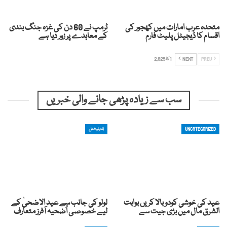
متحدہ عرب امارات میں کھجور کی
ٹرمپ نے 60 دن کی غزہ جنگ بندی
اقسام کا ڈیجیٹل پلیٹ فارم
کے معاہدے پر زور دیا ہے
PREV
NEXT
1 کا 2,825
سب سے زیادہ پڑھی جانے والی خبریں
UNCATEGORIZED
انٹرنیشنل
عید کی خوشی کودوبالا کریں بوابت
لولو کی جانب سے عید الاضحیٰ کے
الشرق مال میں بڑی جیت سے
لیے خصوصی اُضحیہ آفرز متعارف