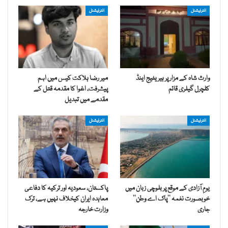
انٹرنیشنل
انٹرنیشنل
وارث شاہ کے مزار پر ہیریٹیج اینڈ
میر رضا ہلاکت کیس میں اہم
کلچرل گیلری قائم
پیشرفت، اغوا کا مقدمہ قتل کے
مقدمے میں تبدیل
انٹرنیشنل
انٹرنیشنل
یومِ آزادی کے موقع پر بلوچی زبان میں
پاکستان، سعودیہ اور ترکیہ کا دفاعی
خوبصورت نغمہ ’’پاک اے وطن‘‘
معاہدہ ایران کیخلاف نہیں ہے، ترک
جاری
وزارت خارجہ