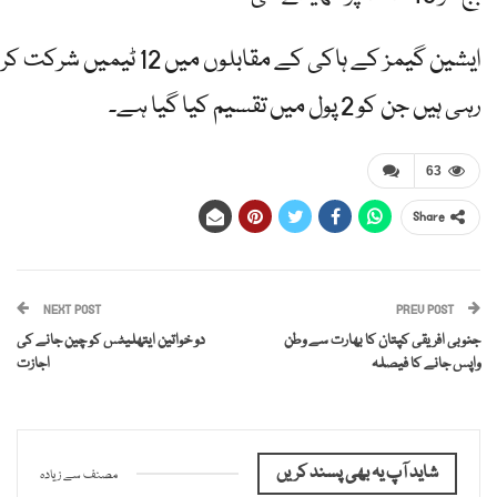
ایشین گیمز کے ہاکی کے مقابلوں میں 12 ٹیمیں شرکت کر
رہی ہیں جن کو 2 پول میں تقسیم کیا گیا ہے۔
63
Share
NEXT POST
PREV POST
جنوبی افریقی کپتان کا بھارت سے وطن
دو خواتین ایتھلیٹس کو چین جانے کی
واپس جانے کا فیصلہ
اجازت
شاید آپ یہ بھی پسند کریں
مصنف سے زیادہ