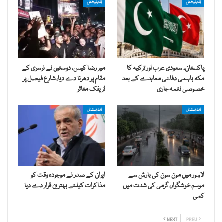
انٹرنیشنل
انٹرنیشنل
پاکستان، سعودی عرب اور ترکیہ کا
میر رضا کیس، دوستوں نے نرسری کے
مکہ باہمی دفاعی معاہدے کے بعد
مقام پر دھرنا دے دیا، شارع فیصل پر
خصوصی نغمہ جاری
ٹریفک متاثر
انٹرنیشنل
انٹرنیشنل
لاہور میں مون سون کی بارش سے
ایران کے صدر نے موجودہ وقت کو
موسم خوشگوار، گرمی کی شدت میں
مذاکرات کیلئے بہترین قرار دے دیا
کمی
NEXT
PREV