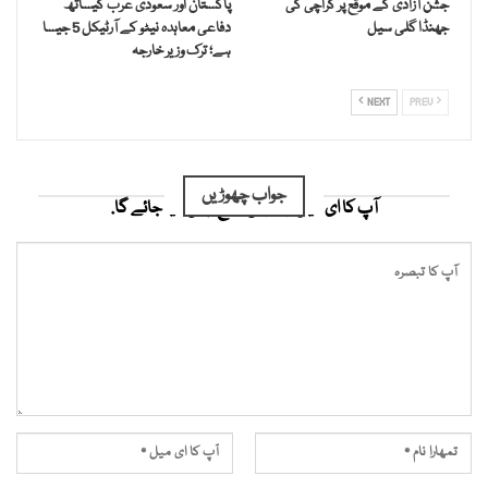
جشن آزادی کے موقع پر کراچی کی
پاکستان اور سعودی عرب کیساتھ
جھنڈا گلی سیل
دفاعی معاہدہ نیٹو کے آرٹیکل 5 جیسا
ہے؛ ترک وزیر خارجہ
NEXT
PREV
جواب چھوڑیں
آپ کا ای میل ایڈریس شائع نہیں کیا جائے گا.