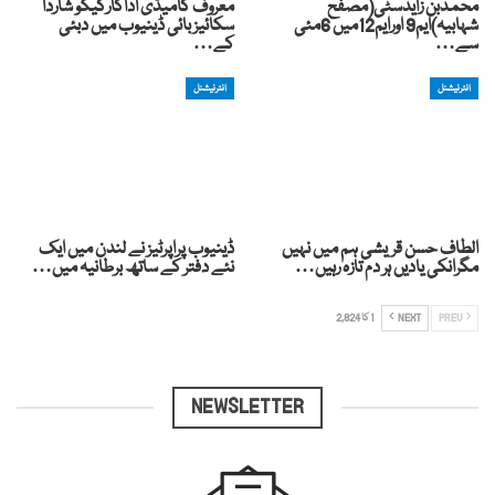
محمدبن زایدسٹی(مصفح
معروف کامیڈی اداکارکیکو شاردا
شہابیہ)ایم9 اورایم12میں 6مئی
سکائیز بائی ڈینیوب میں دبئی
سے…
کے…
انٹرنیشنل
انٹرنیشنل
الطاف حسن قریشی ہم میں نہیں
ڈینیوب پراپرٹیز نے لندن میں ایک
مگرانکی یادیں ہر دم تازہ رہیں…
نئے دفتر کے ساتھ برطانیہ میں…
PREV
NEXT
1 کا 2,824
NEWSLETTER