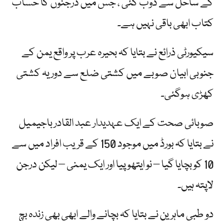
کے ساحل سے ڈوب گئی ، جس میں درجنوں کا حساب
کتاب ابھی باقی نہیں ہے۔
سیکیورٹی ذرائع نے بتایا کہ بحیرہ عرب پر واقع یمن کے
جنوبی ابیان صوبے میں کشتی ضلع سے دور یہ کشتی
کھڑی ہوگئی۔
صوبائی صحت کے ایک عہدیدار عبد القادر باجیمیل
نے بتایا کہ بورڈ میں موجود 150 کے قریب افراد میں سے
10 کو بچایا گیا – نو ایتھوپیا اور ایک یمنی – لیکن درجن
لاپتہ ہیں۔
دو طبی ماہرین نے بتایا کہ بچانے والے ابھی بھی زندہ بچ