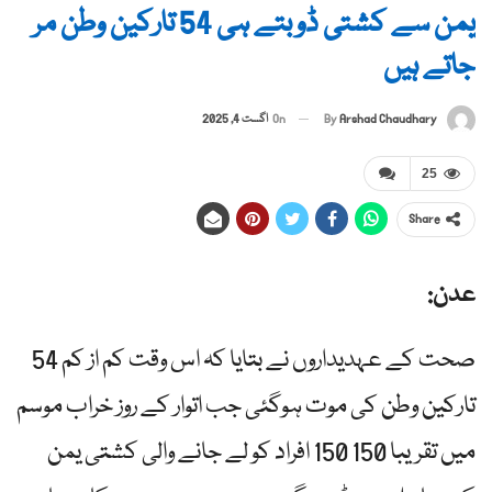
یمن سے کشتی ڈوبتے ہی 54 تارکین وطن مر
جاتے ہیں
By
Arshad Chaudhary
On
اگست 4, 2025
25
Share
عدن:
صحت کے عہدیداروں نے بتایا کہ اس وقت کم از کم 54
تارکین وطن کی موت ہوگئی جب اتوار کے روز خراب موسم
میں تقریبا 150 150 افراد کو لے جانے والی کشتی یمن