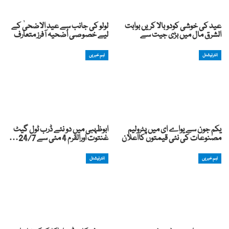
عید کی خوشی کودوبالا کریں بوابت
لولو کی جانب سے عید الاضحیٰ کے
الشرق مال میں بڑی جیت سے
لیے خصوصی اُضحیہ آفرز متعارف
انٹرنیشنل
اہم خبریں
یکم جون سے یواے ای میں پٹرولیم
ابوظہبی میں دو نئے ڈرب ٹول گیٹ
مصنوعات کی نئی قیمتوں کااعلان
غنتوت اورالقرم 4 مئی سے 24/7…
اہم خبریں
انٹرنیشنل