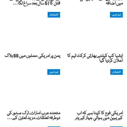
میں اضافہ
قتل کا 51 سال بعد سراغ لگا…
اہم خبریں
انٹرنیشنل
ایشیا کپ کیلئے بھارتی کرکٹ ٹیم کا
یمن پر امریکی حملوں میں 68 ہلاک
اعلان کردیا گیا
انٹرنیشنل
اہم خبریں
امریکی فوج کا کہنا ہے کہ اب
متحدہ عرب امارات، ترک صدور کی
کیریبین میں ہوائی جہاز کیریئر
دوطرفہ تعلقات، مزید تعاون کے…