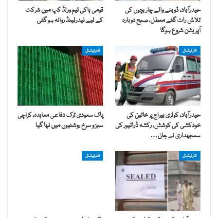
حیدرآباد، ڈوبنے والے چار بچوں کی
قومی ہاکی ٹیم ورلڈ کپ میں شرکت
تلاش رات گئے معطل، صبح دوبارہ
کے لیے نیدرلینڈ روانہ ہو گئی
آپریشن شروع ہوگا
انٹرنیشنل
انٹرنیشنل
حیدرآباد، کوٹری بیراج پر خاتون کی
پاک سعودی ترک دفاعی معاہدہ، کراچی
خودکشی کی کوشش، رکشہ ڈرائیور کی
سبز و سرخ روشنیوں میں نہا گیا
سمجھداری نے جان…
انٹرنیشنل
انٹرنیشنل