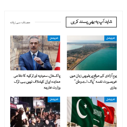
شاید آپ یہ بھی پسند کریں
مصنف سے زیادہ
انٹرنیشنل
انٹرنیشنل
یومِ آزادی کے موقع پر بلوچی زبان میں
پاکستان، سعودیہ اور ترکیہ کا دفاعی
خوبصورت نغمہ ’’پاک اے وطن‘‘
معاہدہ ایران کیخلاف نہیں ہے، ترک
جاری
وزارت خارجہ
انٹرنیشنل
انٹرنیشنل