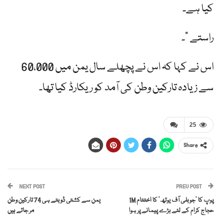
کیا ہے۔
راستے "۔
اس نے کہا کہ اس نے پچھلے سال یمن میں 60،000
سے زیادہ تارکین وطن کی آمد کو ریکارڈ کیا تھا۔
25
Share
NEXT POST
PREV POST
پوپ کا ‘جوبلی آف یوتھ’ کا اختتام 1M
یمن سے کشتی ڈوبتے ہی 74 تارکین وطن
حجاج کرام کے لئے بڑے پیمانے پر ہوا
مر جاتے ہیں