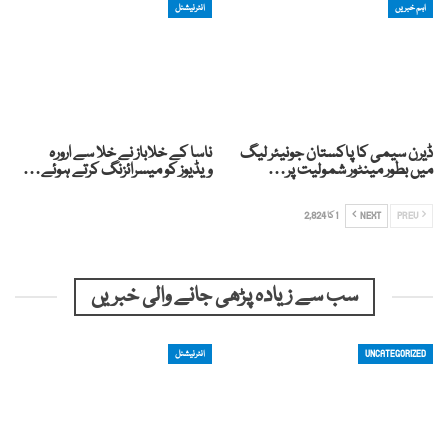
اہم خبریں
انٹرنیشنل
ڈیرن سیمی کا پاکستان جونیئر لیگ
ناسا کے خلاباز نے خلا سے ارورہ
میں بطور مینٹور شمولیت پر…
ویڈیوز کو میسرائزنگ کرتے ہوئے…
PREV
NEXT
1 کا 2,824
سب سے زیادہ پڑھی جانے والی خبریں
UNCATEGORIZED
انٹرنیشنل