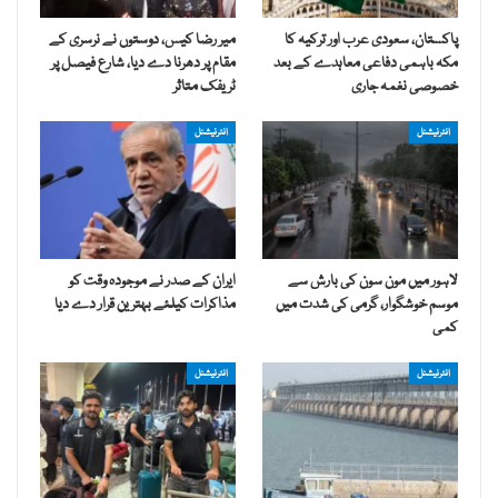
پاکستان، سعودی عرب اور ترکیہ کا
میر رضا کیس، دوستوں نے نرسری کے
مکہ باہمی دفاعی معاہدے کے بعد
مقام پر دھرنا دے دیا، شارع فیصل پر
خصوصی نغمہ جاری
ٹریفک متاثر
انٹرنیشنل
انٹرنیشنل
لاہور میں مون سون کی بارش سے
ایران کے صدر نے موجودہ وقت کو
موسم خوشگوار، گرمی کی شدت میں
مذاکرات کیلئے بہترین قرار دے دیا
کمی
انٹرنیشنل
انٹرنیشنل