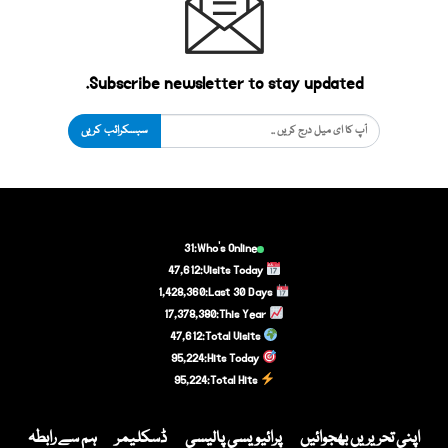
Subscribe newsletter to stay updated.
سبسکرائب کریں
31
Who's Online:
47,612
Visits Today:
1,428,360
Last 30 Days:
17,378,380
This Year:
47,612
Total Visits:
95,224
Hits Today:
95,224
Total Hits:
اپنی تحریریں بھجوائیں
پرائیویسی پالیسی
ڈسکلیمر
ہم سے رابطہ