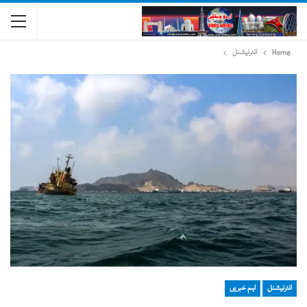
Home
انٹرنیشنل
انٹرنیشنل
اہم خبریں