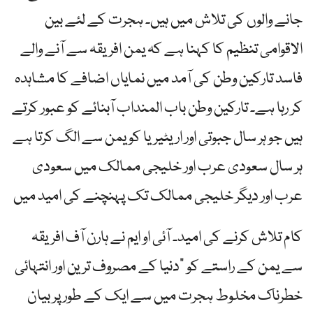
جانے والوں کی تلاش میں ہیں۔ ہجرت کے لئے بین
الاقوامی تنظیم کا کہنا ہے کہ یمن افریقہ سے آنے والے
فاسد تارکین وطن کی آمد میں نمایاں اضافے کا مشاہدہ
کر رہا ہے۔ تارکین وطن باب المنداب آبنائے کو عبور کرتے
ہیں جو ہر سال جبوتی اور اریٹیریا کو یمن سے الگ کرتا ہے
ہر سال سعودی عرب اور خلیجی ممالک میں سعودی
عرب اور دیگر خلیجی ممالک تک پہنچنے کی امید میں
کام تلاش کرنے کی امید۔ آئی او ایم نے ہارن آف افریقہ
سے یمن کے راستے کو "دنیا کے مصروف ترین اور انتہائی
خطرناک مخلوط ہجرت میں سے ایک کے طور پر بیان