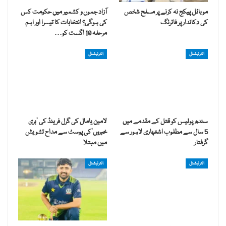
موبائل پیکج نہ کرنے پر مسلح شخص
آزاد جموں و کشمیر میں حکومت کس
کی دکاندار پر فائرنگ
کی ہوگی؟ انتخابات کا تیسرا اور اہم
مرحلہ 10 اگست کو…
انٹرنیشنل
انٹرنیشنل
سندھ پولیس کو قتل کے مقدمے میں
لامین یامال کی گرل فرینڈ کی ’بری
5 سال سے مطلوب اشتہاری لاہور سے
خبروں‘کی پوسٹ سے مداح تشویش
گرفتار
میں مبتلا
انٹرنیشنل
انٹرنیشنل