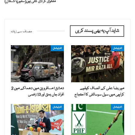
ملتوی کر دی گئی ہیں(سفیرپاکستان)
شاید آپ یہ بھی پسند کریں
مصنف سے زیادہ
انٹرنیشنل
انٹرنیشنل
میر رضا علی کے انصاف کیلیے
دمشق؛ مسافر وین میں دھماکے میں 2
کراچی میں سول سوسائٹی کا احتجاج
افراد جاں بحق اور 13 زخمی
انٹرنیشنل
انٹرنیشنل