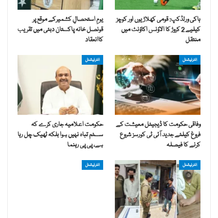
ہاکی ورلڈکپ: قومی کھلاڑیوں اور کوچز
یومِ استحصالِ کشمیرکے موقع پر
کیلیے 2 کروڑ کا الاؤنس اکاؤنٹ میں
قونصل خانہ پاکستان دبئی میں تقریب
منتقل
کاانعقاد
انٹرنیشنل
انٹرنیشنل
وفاقی حکومت کا ڈیجیٹل معیشت کے
حکومت اعلامیہ جاری کرے کہ
فروغ کیلئے جدید آئی ٹی کورسز شروع
سسٹم تباہ نہیں ہوا بلکہ ٹھیک چل رہا
کرنے کا فیصلہ
ہے، پی پی رہنما
انٹرنیشنل
انٹرنیشنل