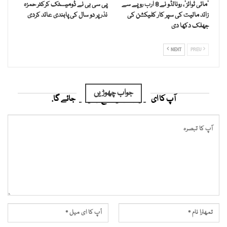
’مائی ٹوائز‘، رونالڈو نے 8 ارب روپے سے
پی سی بی نے ڈومیسٹک کرکٹر حمزہ
زائد مالیت کی سپر کار کلیکشن کی
نذر پر دو سال کی پابندی عائد کردی
جھلک دکھا دی
NEXT
PREV
جواب چھوڑیں
آپ کا ای میل ایڈریس شائع نہیں کیا جائے گا.