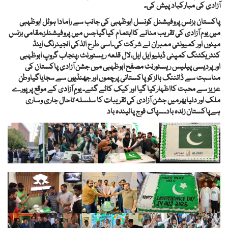
آزادی کی مبارکباد پیش کی۔
پاکستان بزنس پروفیشنل کونسل ابوظہبی کی جانب سے رامادا ہوٹل ابوظہبی
میں یوم آزادی کی تقریب منانے کااہتمام کیاگیاجس میں پروفیشنلز،مقامی بزنس
مینوں اور کمیونٹی ممبران نے شرکت کی۔اسی طرح الذکی انجینرنگ اینڈ
کنٹریکٹنگ کمپنی ڈبلیو ایل ایل،لال قلعہ ریسٹورنٹ ،پنجاب گروپ ابوظہبی
اورپردیسی پیلیس ریسٹورنٹ مصفح ابوظہبی میں جشن آزادی پاکستان کی
مناسبت سے ڈائننگ ہالزکوپاکستانی پرچموں اور جھنڈیوں سے سجایاگیاوطن
عزیز سے محبت کااظہارکیا گیا اور کیک کاٹے گئے۔ یومِ آزادی کے موقع پرپورے
ملک اور دنیابھرمیں جشن آزادی کی تقریبات کا سلسلہ تاحال جاری وساری
ہے
پاکستان زندہ باد۔۔۔پاک فوج پائیندہ باد