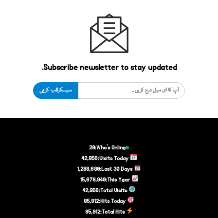
Subscribe newsletter to stay updated.
سبسکرائب کریں
28
Who's Online:
42,956
Visits Today:
1,288,680
Last 30 Days:
15,678,940
This Year:
42,956
Total Visits:
85,912
Hits Today:
85,912
Total Hits: