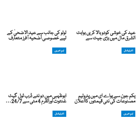
عید کی خوشی کودوبالا کریں بوابت
لولو کی جانب سے عید الاضحیٰ کے
الشرق مال میں بڑی جیت سے
لیے خصوصی اُضحیہ آفرز متعارف
انٹرنیشنل
اہم خبریں
یکم جون سے یواے ای میں پٹرولیم
ابوظہبی میں دو نئے ڈرب ٹول گیٹ
مصنوعات کی نئی قیمتوں کااعلان
غنتوت اورالقرم 4 مئی سے 24/7…
اہم خبریں
انٹرنیشنل