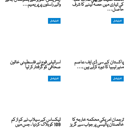
کی تیاری میں حصہ لینے کا شرف
والے راستوں پر پریمیم…
حاصل…
انٹرنیشنل
انٹرنیشنل
پاکستان کے سی ڈی ایف عاصم
اسرائیلی فوج نے فلسطینی خاتون
منیر لیبیا کا دورہ کرتے ہیں ،…
صحافی کو گرفتار کر لیا
انٹرنیشنل
انٹرنیشنل
ترجمان امریکی محکمہ خارجہ کا
ٹیکساس کے سیلاب نے کم از کم
خالصتان پالیسی پر جواب سے گریز
109 کو ہلاک کردیا ، جس میں