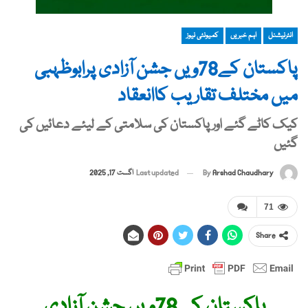
انٹرنیشنل
اہم خبریں
کمیونٹی نیوز
پاکستان کے78ویں جشن آزادی پرابوظہبی
میں مختلف تقاریب کاانعقاد
کیک کاٹے گئے اور پاکستان کی سلامتی کے لیئے دعائیں کی
گئیں
By
Arshad Chaudhary
Last updated
اگست 17, 2025
71
Share
پاکستان کے78ویں جشن آزادی