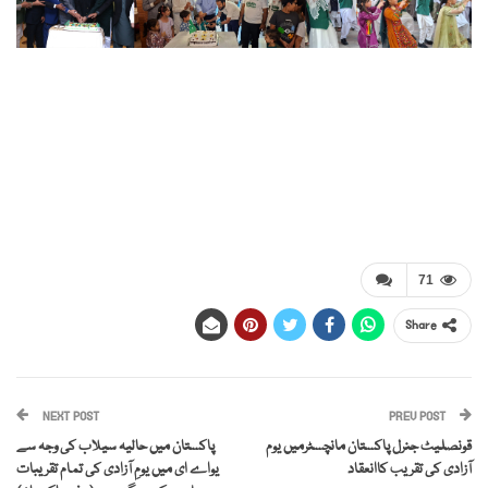
71
Share
NEXT POST
PREV POST
قونصلیٹ جنرل پاکستان مانچسٹرمیں یوم
پاکستان میں حالیہ سیلاب کی وجہ سے
آزادی کی تقریب کاانعقاد
یواے ای میں یومِ آزادی کی تمام تقریبات