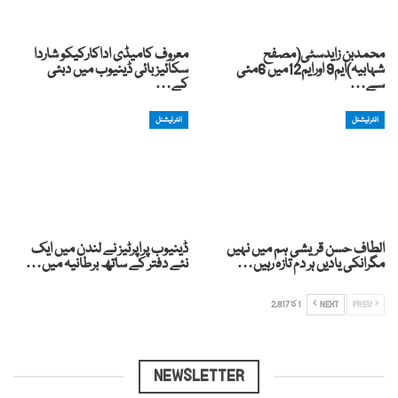
محمدبن زایدسٹی(مصفح
معروف کامیڈی اداکارکیکو شاردا
شہابیہ)ایم9 اورایم12میں 6مئی
سکائیز بائی ڈینیوب میں دبئی
سے…
کے…
انٹرنیشنل
انٹرنیشنل
الطاف حسن قریشی ہم میں نہیں
ڈینیوب پراپرٹیز نے لندن میں ایک
مگرانکی یادیں ہر دم تازہ رہیں…
نئے دفتر کے ساتھ برطانیہ میں…
PREV
NEXT
1 کا 2,817
NEWSLETTER