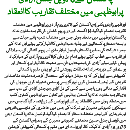
پرابوظہبی میں مختلف تقاریب کاانعقاد
ابوظہبی(اردوویکلی):: پاکستان کے 78ویں یوم آزادی پرابوظہبی میں مختلف
تقاریب ااہتمام کیاگیا۔14 اگست کے دن پرچم کشائی کی تقریب سفارت خانہ
پاکستان ابوظہبی میں منعقد ہوئی جس میں مختلف شعبہ ہائے حیات سے
وابستہ ممتازپاکستانیوں نے جذبہ حب الوطنی کااظہارکرتے ہوئے اہل خانہ کے
ہمراہ شرکت کی۔سفیرپاکستان فیصل نیازترمذی نے پرچم کشائی کی رسم اداکی
اور تقریب سے خطاب کرتے ہوئے تمام اہل وطن کو78ویں یوم آزادی کی مبارکباد
پیش کرتے ہوئے آزادی کی اہمیت اوروطن سے محبت کااظہار اورپاکستان اور
یواے ای کے دیرینہ برادرانہ تعلقات پرروشنی ڈالی اور یہاں مقیم پاکستانی
کمیونٹی سے اپیل کی کہ وہ سوشل میڈیاکے استعمال کوصرف مثبت مقاصد اور
تفریحی کے لیئے استعمال کریں اورہرگز ایسی پوسٹس شئیرنہ کریں جو یہاں کی
اقدار کے منافی ہوں یاجس سے کسی کی دل آزاری ہو۔جشن آزادی کی سب سے
بڑی تقریب سفارت خانہ پاکستان ابوظہبی کے تعاون سے ابوظہبی کنٹری کلب
میں منعقد ہوئی جس کاانعقاد ایم کے ایم ایونٹس کے زیراہتمام کیاگیاجس میں
سینکڑوں کمیونٹی ممبران نے شرکت کی جس میں حاضرین کی دلچسپی ،تفریحی
اور خریداری کے لیئے مختلف اسٹالز کااہتمام کیاگیا۔قونصل خانہ پاکستان دبئی
میں قونصل جنرل حسین محمدنے کمیونٹی ممبران کے ہمراہ پاکستان کے
78ویں یوم آزادی کاکیک کاٹا اوریواے ای میں مقیم پاکستانی کمیونٹی کوجشن