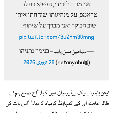
אני מודה לידידי, הנשיא דונלד
טראמפ, על מנהיגותו. שוחחתי איתו
שוב הבוקר ואני מברך על שיתוף…
pic.twitter.com/9u0Hm9Vmng
— بنیامین نیتن یاہو – בנימין נתניהו
(@netanyahu)
28 فروری 2026
نیتن یاہو نے ایک ویڈیو بیان میں کہا، "آج صبح ہم نے
ظالم خامنہ ای کے کمپاؤنڈ کو تباہ کر دیا۔” "اس بات کی