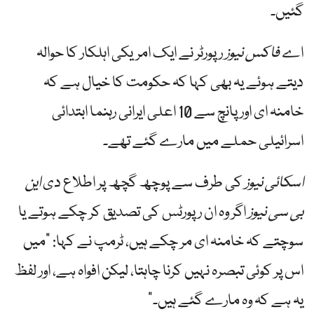
گئیں۔
اے
فاکس نیوز
رپورٹر نے ایک امریکی اہلکار کا حوالہ
دیتے ہوئے یہ بھی کہا کہ حکومت کا خیال ہے کہ
خامنہ ای اور پانچ سے 10 اعلی ایرانی رہنما ابتدائی
اسرائیلی حملے میں مارے گئے تھے۔
اسکائی نیوز
کی طرف سے پوچھ گچھ پر اطلاع دی
این
بی سی نیوز
اگر وہ ان رپورٹس کی تصدیق کر چکے ہوتے یا
سوچتے کہ خامنہ ای مر چکے ہیں، ٹرمپ نے کہا: "میں
اس پر کوئی تبصرہ نہیں کرنا چاہتا، لیکن افواہ ہے، اور لفظ
یہ ہے کہ وہ مارے گئے ہیں۔”