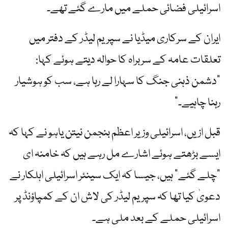
اسرائیلی فضائی حملے میں مارے گئے تھے۔
ایران کے سرکاری میڈیا نے سپریم لیڈر کے دفتر میں
تعلقات عامہ کے سربراہ کا حوالہ دیتے ہوئے کہا:
"دشمن ذہنی جنگ کا سہارا لے رہا ہے، سب کو ہوشیار
رہنا چاہیے۔”
قبل ازیں، اسرائیلی وزیر اعظم بنجمن نیتن یاہو نے کہا کہ
ایسے بڑھتے ہوئے اشارے مل رہے ہیں کہ خامنہ ای
"چلے گئے” ہیں، جیسا کہ ایک سینئر اسرائیلی اہلکار نے
دعویٰ کیا تھا کہ سپریم لیڈر کی لاش ان کے کمپاؤنڈ پر
اسرائیلی حملے کے بعد ملی ہے۔