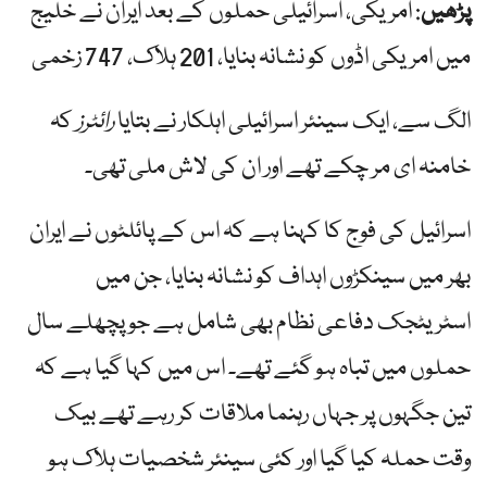
پڑھیں
: امریکی، اسرائیلی حملوں کے بعد ایران نے خلیج
میں امریکی اڈوں کو نشانہ بنایا، 201 ہلاک، 747 زخمی
الگ سے، ایک سینئر اسرائیلی اہلکار نے بتایا
رائٹرز
کہ
خامنہ ای مر چکے تھے اور ان کی لاش ملی تھی۔
اسرائیل کی فوج کا کہنا ہے کہ اس کے پائلٹوں نے ایران
بھر میں سینکڑوں اہداف کو نشانہ بنایا، جن میں
اسٹریٹجک دفاعی نظام بھی شامل ہے جو پچھلے سال
حملوں میں تباہ ہو گئے تھے۔ اس میں کہا گیا ہے کہ
تین جگہوں پر جہاں رہنما ملاقات کر رہے تھے بیک
وقت حملہ کیا گیا اور کئی سینئر شخصیات ہلاک ہو