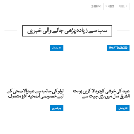
PREV
NEXT
1 کا 2,818
سب سے زیادہ پڑھی جانے والی خبریں
UNCATEGORIZED
انٹرنیشنل
عید کی خوشی کودوبالا کریں بوابت
لولو کی جانب سے عید الاضحیٰ کے
الشرق مال میں بڑی جیت سے
لیے خصوصی اُضحیہ آفرز متعارف
انٹرنیشنل
اہم خبریں