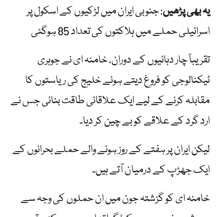
یہ بھی پڑھیں
: جنوبی ایران میں لڑکیوں کے اسکول پر
اسرائیلی حملے میں ہلاکتوں کی تعداد 85 ہوگئی
تقریباً چار دہائیوں کے دوران، خامنہ ای نے جوہری
ٹیکنالوجی کو فروغ دیتے ہوئے خلیج کی ریاستوں کا
مقابلہ کرنے کے لیے ایک علاقائی طاقت بنائی جس نے
ارد گرد کے علاقے کو بے چین کر دیا۔
لیکن ایران پر ہفتے کے روز ہونے والے حملے بحرانوں کے
ایک جھڑپ کے درمیان آتے ہیں۔
خامنہ ای کو گزشتہ جون میں ان حملوں کی وجہ سے