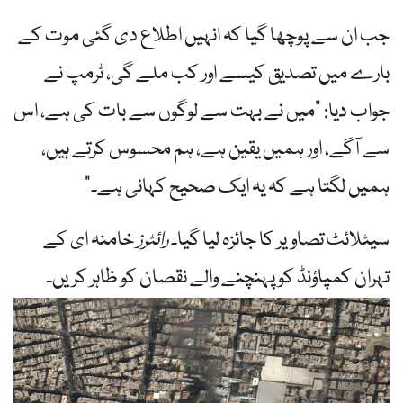
جب ان سے پوچھا گیا کہ انہیں اطلاع دی گئی موت کے
بارے میں تصدیق کیسے اور کب ملے گی، ٹرمپ نے
جواب دیا: "میں نے بہت سے لوگوں سے بات کی ہے، اس
سے آگے، اور ہمیں یقین ہے، ہم محسوس کرتے ہیں،
ہمیں لگتا ہے کہ یہ ایک صحیح کہانی ہے۔”
سیٹلائٹ تصاویر کا جائزہ لیا گیا۔
رائٹرز
خامنہ ای کے
تہران کمپاؤنڈ کو پہنچنے والے نقصان کو ظاہر کریں۔