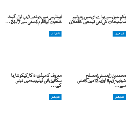
یکم جون سے یواے ای میں پٹرولیم
ابوظہبی میں دو نئے ڈرب ٹول گیٹ
مصنوعات کی نئی قیمتوں کااعلان
غنتوت اورالقرم 4 مئی سے 24/7…
اہم خبریں
انٹرنیشنل
محمدبن زایدسٹی(مصفح
معروف کامیڈی اداکارکیکو شاردا
شہابیہ)ایم9 اورایم12میں 6مئی
سکائیز بائی ڈینیوب میں دبئی
سے…
کے…
انٹرنیشنل
انٹرنیشنل