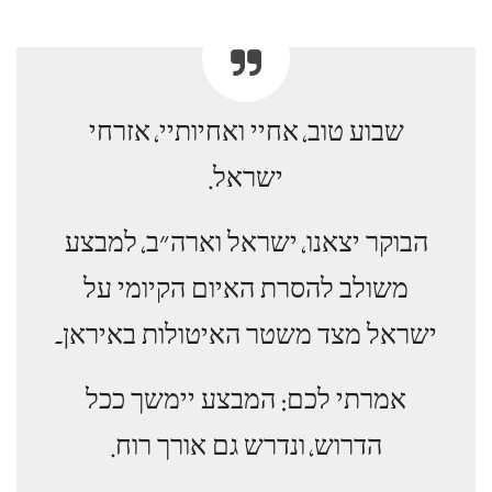
שבוע טוב، אחיי ואחיותיי، אזרחי
ישראל.
הבוקר יצאנו، ישראל וארה״ב، למבצע
משולב להסרת האיום הקיומי על
ישראל מצד משטר האיטולות באיראן۔
אמרתי לכם: המבצע יימשך ככל
הדרוש، ונדרש גם אורך רוח.