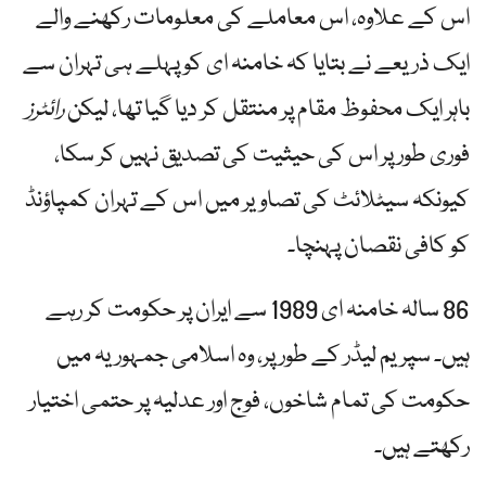
اس کے علاوہ، اس معاملے کی معلومات رکھنے والے
ایک ذریعے نے بتایا کہ خامنہ ای کو پہلے ہی تہران سے
باہر ایک محفوظ مقام پر منتقل کر دیا گیا تھا، لیکن
رائٹرز
فوری طور پر اس کی حیثیت کی تصدیق نہیں کر سکا،
کیونکہ سیٹلائٹ کی تصاویر میں اس کے تہران کمپاؤنڈ
کو کافی نقصان پہنچا۔
86 سالہ خامنہ ای 1989 سے ایران پر حکومت کر رہے
ہیں۔ سپریم لیڈر کے طور پر، وہ اسلامی جمہوریہ میں
حکومت کی تمام شاخوں، فوج اور عدلیہ پر حتمی اختیار
رکھتے ہیں۔