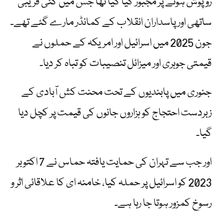
روپوش ہونے پر مجبور کیا گیا تھا جس میں کئی قریبی
ساتھی اور پاسداران انقلاب کے کمانڈر مارے گئے تھے۔
جون 2025 میں اسرائیل اور امریکہ کے حملوں نے
قیمتی جوہری اور میزائل تنصیبات کو تباہ کر دیا۔
جنوری میں پابندیوں کے تحت محنت کش آبادی کے
زبردست احتجاج کو ہزاروں جانوں کی قیمت پر کچل دیا
گیا۔
اور جب سے تہران کی حمایت یافتہ حماس نے 7 اکتوبر
2023 کو اسرائیل پر حملہ کیا، خامنہ ای کا علاقائی اثر و
رسوخ کمزور ہوتا جا رہا ہے۔