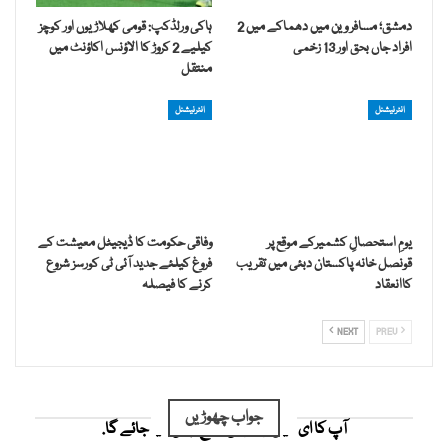
دمشق؛ مسافر وین میں دھماکے میں 2
ہاکی ورلڈکپ: قومی کھلاڑیوں اور کوچز
افراد جاں بحق اور 13 زخمی
کیلیے 2 کروڑ کا الاؤنس اکاؤنٹ میں
منتقل
انٹرنیشنل
انٹرنیشنل
یومِ استحصالِ کشمیرکے موقع پر
وفاقی حکومت کا ڈیجیٹل معیشت کے
قونصل خانہ پاکستان دبئی میں تقریب
فروغ کیلئے جدید آئی ٹی کورسز شروع
کاانعقاد
کرنے کا فیصلہ
NEXT
PREV
جواب چھوڑیں
آپ کا ای میل ایڈریس شائع نہیں کیا جائے گا.