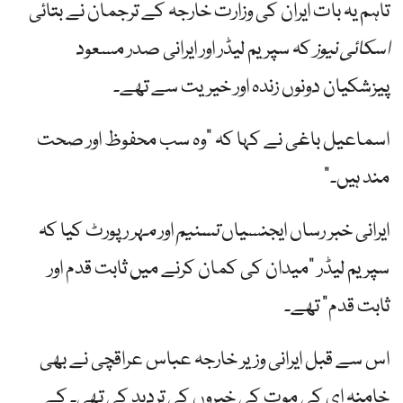
تاہم یہ بات ایران کی وزارت خارجہ کے ترجمان نے بتائی
اسکائی نیوز
کہ سپریم لیڈر اور ایرانی صدر مسعود
پیزشکیان دونوں زندہ اور خیریت سے تھے۔
اسماعیل باغی نے کہا کہ "وہ سب محفوظ اور صحت
مند ہیں۔”
ایرانی خبر رساں ایجنسیاں
تسنیم
اور
مہر
رپورٹ کیا کہ
سپریم لیڈر "میدان کی کمان کرنے میں ثابت قدم اور
ثابت قدم” تھے۔
اس سے قبل ایرانی وزیر خارجہ عباس عراقچی نے بھی
خامنہ ای کی موت کی خبروں کی تردید کی تھی۔ کے