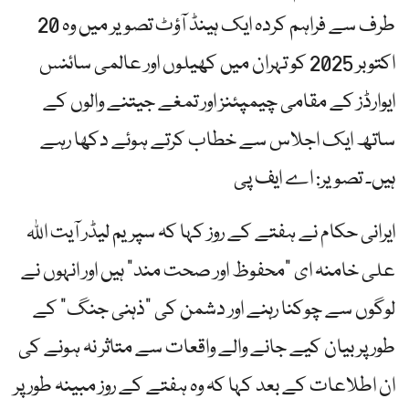
طرف سے فراہم کردہ ایک ہینڈ آؤٹ تصویر میں وہ 20
اکتوبر 2025 کو تہران میں کھیلوں اور عالمی سائنس
ایوارڈز کے مقامی چیمپئنز اور تمغے جیتنے والوں کے
ساتھ ایک اجلاس سے خطاب کرتے ہوئے دکھا رہے
ہیں۔ تصویر: اے ایف پی
ایرانی حکام نے ہفتے کے روز کہا کہ سپریم لیڈر آیت اللہ
علی خامنہ ای "محفوظ اور صحت مند” ہیں اور انہوں نے
لوگوں سے چوکنا رہنے اور دشمن کی "ذہنی جنگ” کے
طور پر بیان کیے جانے والے واقعات سے متاثر نہ ہونے کی
ان اطلاعات کے بعد کہا کہ وہ ہفتے کے روز مبینہ طور پر