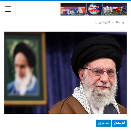
Home
انٹرنیشنل
انٹرنیشنل
اہم خبریں