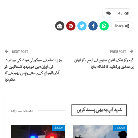
43
Share
NEXT POST
PREV POST
ڈیموکریٹک قانون سازوں نے ٹرمپ کو ایران
وزیر اعظم نے سیکورٹی موٹ کی صدارت
پر حملوں پر تنقید کا نشانہ بنایا
کی، ایران میں موجود پاکستانیوں کو
آذربائیجان کے راستے واپس بھیجنے کا
حکم دیا
شاید آپ یہ بھی پسند کریں
مصنف سے زیادہ
انٹرنیشنل
انٹرنیشنل