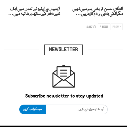
الطاف حسن قریشی ہم میں نہیں
ڈینیوب پراپرٹیز نے لندن میں ایک
مگرانکی یادیں ہر دم تازہ رہیں…
نئے دفتر کے ساتھ برطانیہ میں…
PREV
NEXT
1 کا 2,817
NEWSLETTER
Subscribe newsletter to stay updated.
سبسکرائب کریں