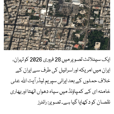
ایک سیٹلائٹ تصویر میں 28 فروری 2026 کو تہران،
ایران میں امریکہ اور اسرائیل کی طرف سے ایران کے
خلاف حملوں کے بعد ایرانی سپریم لیڈر آیت اللہ علی
خامنہ ای کے کمپاؤنڈ میں سیاہ دھواں اٹھتا اور بھاری
نقصان کو دکھایا گیا ہے۔ تصویر: رائٹرز