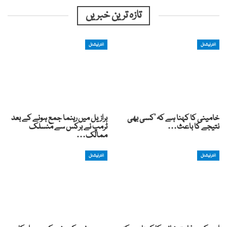
تازہ ترین خبریں
انٹرنیشنل
انٹرنیشنل
خامینی کا کہنا ہے کہ ‘کسی بھی
برازیل میں رہنما جمع ہونے کے بعد
نتیجے کا باعث…
ٹرمپ نے برکس سے منسلک
ممالک…
انٹرنیشنل
انٹرنیشنل