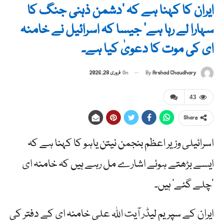
ایران کا کہنا ہے کہ ‘دشمن ذہنی جنگ کا
سہارا لے رہا ہے’ جیسا کہ اسرائیل نے خامنہ
ای کی موت کا دعویٰ کیا ہے۔
By
Arshad Chaudhary
On
فروری 28, 2026
43
Share
اسرائیلی وزیر اعظم بنجمن نیتن یاہو کا کہنا ہے کہ
ایسے بڑھتے ہوئے اشارے مل رہے ہیں کہ خامنہ ای
‘چلے گئے’ ہیں۔
ایران کے سپریم لیڈر آیت اللہ علی خامنہ ای کے دفتر کی