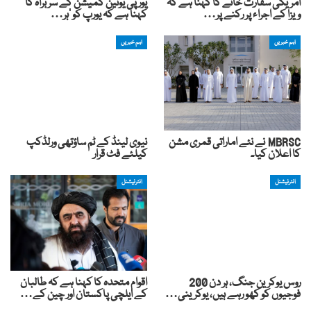
امریکی سفارت خانے کا کہنا ہے کہ
یورپی یونین کمیشن کے سربراہ کا
ویزا کے اجراء پر رکنے پر…
کہنا ہے کہ یورپ کو ‘ہر…
اہم خبریں
اہم خبریں
MBRSC نے نئے اماراتی قمری مشن
نیوی لینڈ کے ٹم ساؤتھی ورلڈکپ
کا اعلان کیا۔
کیلئے فٹ قرار
انٹرنیشنل
انٹرنیشنل
روس یوکرین جنگ، ہر دن 200
اقوام متحدہ کا کہنا ہے کہ طالبان
فوجیوں کو کھو رہے ہیں، یوکرینی…
کے ایلچی پاکستان اور چین کے…