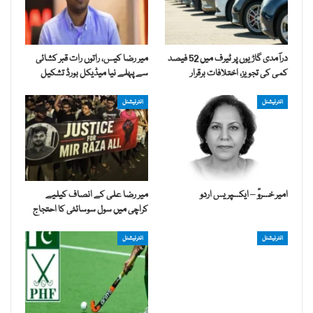
درآمدی گاڑیوں پر ٹیرف میں 52 فیصد
میر رضا کیس، راتوں رات قبر کشائی
کمی کی تجویز، اختلافات برقرار
سے پہلے نیا میڈیکل بورڈ تشکیل
انٹرنیشنل
انٹرنیشنل
امیر خسروؒ – ایکسپریس اردو
میر رضا علی کے انصاف کیلیے
کراچی میں سول سوسائٹی کا احتجاج
انٹرنیشنل
انٹرنیشنل