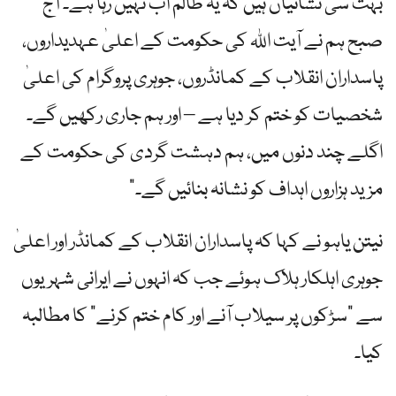
بہت سی نشانیاں ہیں کہ یہ ظالم اب نہیں رہا ہے۔ آج
صبح ہم نے آیت اللہ کی حکومت کے اعلیٰ عہدیداروں،
پاسداران انقلاب کے کمانڈروں، جوہری پروگرام کی اعلیٰ
شخصیات کو ختم کر دیا ہے – اور ہم جاری رکھیں گے۔
اگلے چند دنوں میں، ہم دہشت گردی کی حکومت کے
مزید ہزاروں اہداف کو نشانہ بنائیں گے۔”
نیتن یاہو نے کہا کہ پاسداران انقلاب کے کمانڈر اور اعلیٰ
جوہری اہلکار ہلاک ہوئے جب کہ انہوں نے ایرانی شہریوں
سے "سڑکوں پر سیلاب آنے اور کام ختم کرنے” کا مطالبہ
کیا۔