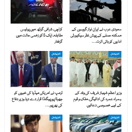
سعودی عرب نے ایران نواز گروہوں کے
کراچی، شرافی گوٹھ میں پولیس
ممکنہ حملے کے پیش نظر سیکیورٹی
مقابلہ، ایک ڈاکو زخمی حالت میں
اداروں کو ہائی الرٹ…
گرفتار
انٹرنیشنل
انٹرنیشنل
وزیر اعظم شہباز شریف کی وفد کے
ٹرمپ نے امریکی میڈیا کی خبروں کو
ہمراہ عمرہ کی ادائیگی، ملک و قوم
جھوٹا پروپیگنڈا قرار دے دیا، وزیر دفاع
کے لیے خصوصی دعائیں
کی بھرپور…
انٹرنیشنل
انٹرنیشنل