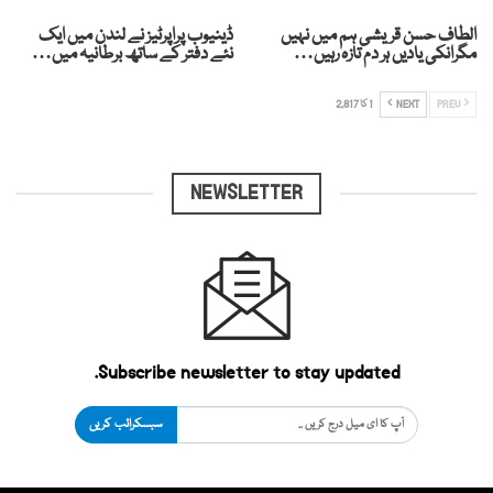
الطاف حسن قریشی ہم میں نہیں
ڈینیوب پراپرٹیز نے لندن میں ایک
مگرانکی یادیں ہر دم تازہ رہیں…
نئے دفتر کے ساتھ برطانیہ میں…
PREV
NEXT
1 کا 2,817
NEWSLETTER
Subscribe newsletter to stay updated.
سبسکرائب کریں