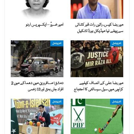
میر رضا کیس، راتوں رات قبر کشائی
امیر خسروؒ – ایکسپریس اردو
سے پہلے نیا میڈیکل بورڈ تشکیل
انٹرنیشنل
انٹرنیشنل
میر رضا علی کے انصاف کیلیے
دمشق؛ مسافر وین میں دھماکے میں 2
کراچی میں سول سوسائٹی کا احتجاج
افراد جاں بحق اور 13 زخمی
انٹرنیشنل
انٹرنیشنل