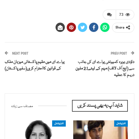
73
Share
NEXT POST
PREV POST
داؤدی بوہرہ کمیونٹی یواے ای کی جانب
یواے ای میں مقیم پاکستانی میزبان ملک
سے (ایج آف لائف) مہم کے لیئے2.1 ملین
کے قوانین کااحترام کریں(سفیرپاکستان)
درہم کا عطیہ
شاید آپ یہ بھی پسند کریں
مصنف سے زیادہ
انٹرنیشنل
انٹرنیشنل