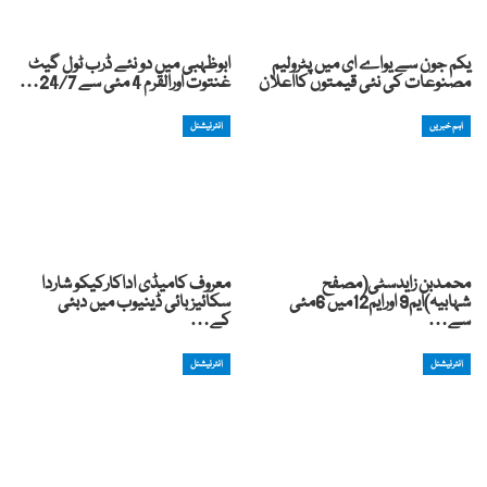
یکم جون سے یواے ای میں پٹرولیم
ابوظہبی میں دو نئے ڈرب ٹول گیٹ
مصنوعات کی نئی قیمتوں کااعلان
غنتوت اورالقرم 4 مئی سے 24/7…
اہم خبریں
انٹرنیشنل
محمدبن زایدسٹی(مصفح
معروف کامیڈی اداکارکیکو شاردا
شہابیہ)ایم9 اورایم12میں 6مئی
سکائیز بائی ڈینیوب میں دبئی
سے…
کے…
انٹرنیشنل
انٹرنیشنل