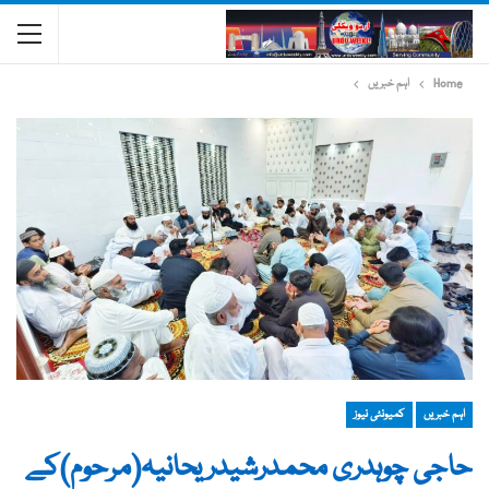
Home
اہم خبریں
اہم خبریں
کمیونٹی نیوز
حاجی چوہدری محمدرشیدریحانیہ(مرحوم)کے