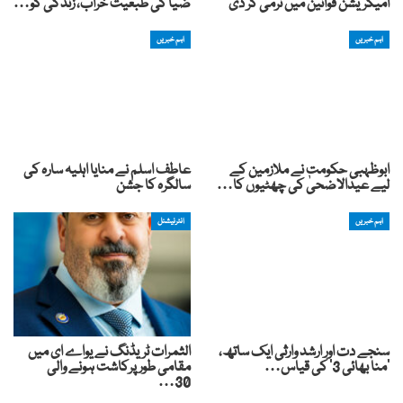
امیگریشن قوانین میں نرمی کر دی
ضیا کی طبعیت خراب، زندگی کو…
اہم خبریں
اہم خبریں
ابوظہبی حکومت نے ملازمین کے
عاطف اسلم نے منایا اہلیہ سارہ کی
لیے عیدالاضحیٰ کی چھٹیوں کا…
سالگرہ کا جشن
اہم خبریں
انٹرنیشنل
سنجے دت اور ارشد وارثی ایک ساتھ،
الثمرات ٹریڈنگ نے یواے ای میں
’منا بھائی 3‘ کی قیاس…
مقامی طور پرکاشت ہونے والی
30…