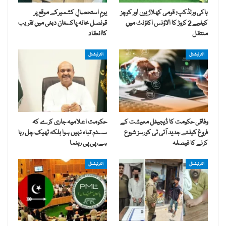
ہاکی ورلڈکپ: قومی کھلاڑیوں اور کوچز
یومِ استحصالِ کشمیرکے موقع پر
کیلیے 2 کروڑ کا الاؤنس اکاؤنٹ میں
قونصل خانہ پاکستان دبئی میں تقریب
منتقل
کاانعقاد
انٹرنیشنل
انٹرنیشنل
وفاقی حکومت کا ڈیجیٹل معیشت کے
حکومت اعلامیہ جاری کرے کہ
فروغ کیلئے جدید آئی ٹی کورسز شروع
سسٹم تباہ نہیں ہوا بلکہ ٹھیک چل رہا
کرنے کا فیصلہ
ہے، پی پی رہنما
انٹرنیشنل
انٹرنیشنل