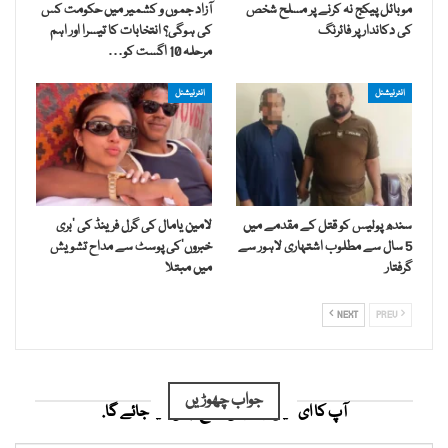
موبائل پیکج نہ کرنے پر مسلح شخص
آزاد جموں و کشمیر میں حکومت کس
کی دکاندار پر فائرنگ
کی ہوگی؟ انتخابات کا تیسرا اور اہم
مرحلہ 10 اگست کو…
انٹرنیشنل
انٹرنیشنل
سندھ پولیس کو قتل کے مقدمے میں
لامین یامال کی گرل فرینڈ کی ’بری
5 سال سے مطلوب اشتہاری لاہور سے
خبروں‘کی پوسٹ سے مداح تشویش
گرفتار
میں مبتلا
NEXT
PREV
جواب چھوڑیں
آپ کا ای میل ایڈریس شائع نہیں کیا جائے گا.