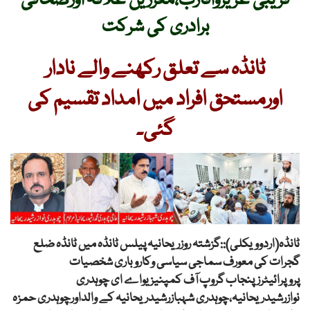
قریبی عزیزواقارب،معززین علاقہ اورصحافی
برادری کی شرکت
ٹانڈہ سے تعلق رکھنے والے نادار
اورمستحق افراد میں امداد تقسیم کی
گئی۔
ٹانڈہ(اردوویکلی)::گزشتہ روزریحانیہ پیلس ٹانڈہ میں ٹانڈہ ضلع
گجرات کی معورف سماجی سیاسی وکاروباری شخصیات
پروپرائیٹرزپنجاب گروپ آف کمپنیز یواے ای چوہدری
نوازرشیدریحانیہ،چوہدری شہبازرشیدریحانیہ کے والداورچوہدری حمزہ