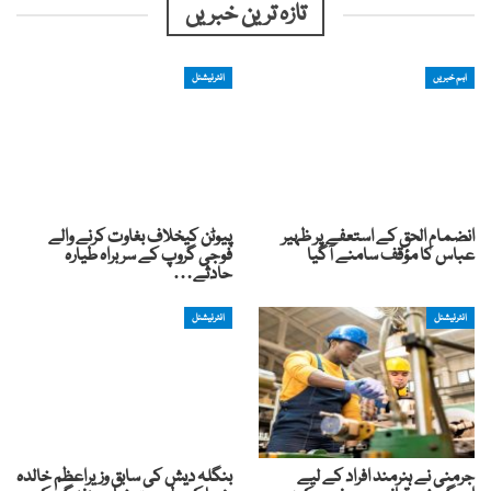
تازہ ترین خبریں
اہم خبریں
انٹرنیشنل
انضمام الحق کے استعفے پر ظہیر
پیوٹن کیخلاف بغاوت کرنے والے
عباس کا مؤقف سامنے آگیا
فوجی گروپ کے سربراہ طیارہ
حادثے…
انٹرنیشنل
انٹرنیشنل
جرمنی نے ہنرمند افراد کے لیے
بنگلہ دیش کی سابق وزیراعظم خالدہ