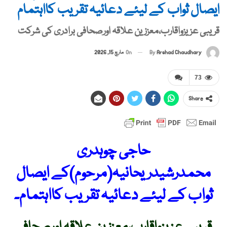
ایصال ثواب کے لیئے دعائیہ تقریب کااہتمام
قریبی عزیزواقارب،معززین علاقہ اورصحافی برادری کی شرکت
By
Arshad Chaudhary
On
مارچ 15, 2026
73
Share
حاجی چوہدری
محمدرشیدریحانیہ(مرحوم)کے ایصال
ثواب کے لیئے دعائیہ تقریب کااہتمام۔