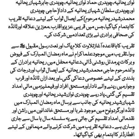
نوازریحانیہ،چوہدری حماد نوازریحانیہ،چوہدری جابرشہبازریحانیہ
اورچوہدری سلطان شہبازریحانیہ کے دادا(حاجی چوہدری
محمدرشیدریحانیہ مرحوم)کے ایصال ثواب کے لیئے دعائیہ تقریب
کااہتمام کیاگیا،جس میں قریبی عزیزواقارب ،معززین علاقہ اورٹانڈہ
کی صحافی برادری نے بڑی تعدادمیں شرکت کی۔
تقریب کاباقاعدہ آغازتلاوت کلام پاک اور نعت رسول مقبول ﷺ سے
ہوا۔تقریب میں موجودعلماکرام نے ماہ رمضان المبارک کے فیوض
وبرکات پرمدلل روشنی ڈالی،دعائیہ محفل میں ریحانیہ برادران کے
والدمرحوم حاجی محمدرشیدریحانیہ کے ایصال ثواب اوردرجات کی
بلندی کے لیئے خصوصی دعاکی گئی۔اوربعد ازاں ٹانڈہ اور قرب
وجوارمیں رہنے والے ناداراورمستحق افراد اورفیملیزمیں مالی امداد
تقسیم کی گئی۔یاد رہے چوہدری نوازرشیدریحانیہ اورچوہدری
شہبازرشیدریحانیہ کی جانب سے ہرسال ماہ رمضان المبارک میں
ٹانڈہ اورگردونوح میں موجود غربا اور مستحق خاندانوں میں راشن اور
نقدمالی امداد تقسیم کی جاتی ہے یہ سلسلہ سال ہا سال سے جاری
وساری ہے ۔ دعائیہ تقریب میں شرکت کرنے والے مہمانوں کے لیئے
افطارڈنر کااہتمام بھی کیاگیاتھا۔