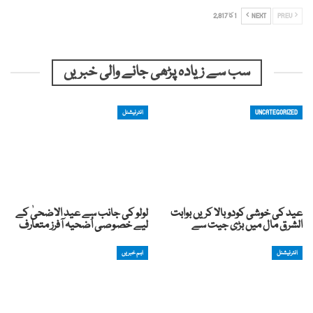
PREV
NEXT
1 کا 2,817
سب سے زیادہ پڑھی جانے والی خبریں
UNCATEGORIZED
انٹرنیشنل
عید کی خوشی کودوبالا کریں بوابت
لولو کی جانب سے عید الاضحیٰ کے
الشرق مال میں بڑی جیت سے
لیے خصوصی اُضحیہ آفرز متعارف
انٹرنیشنل
اہم خبریں