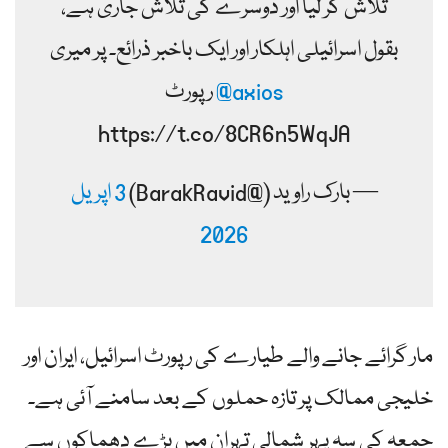
تلاش کر لیا اور دوسرے کی تلاش جاری ہے،
بقول اسرائیلی اہلکار اور ایک باخبر ذرائع۔ پر میری
@axios
رپورٹ
https://t.co/8CR6n5WqJA
— بارک راوید (@BarakRavid)
3 اپریل
2026
مار گرائے جانے والے طیارے کی رپورٹ اسرائیل، ایران اور
خلیجی ممالک پر تازہ حملوں کے بعد سامنے آئی ہے۔
جمعہ کی سہ پہر شمالی تہران میں بڑے دھماکوں سے