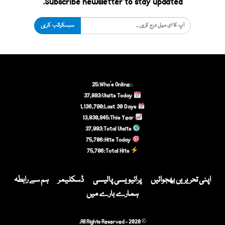
Subscribe newsletter to stay updated.
سبسکرائب کریں
25
Who's Online:
37,893
Visits Today:
1,136,790
Last 30 Days:
13,830,945
This Year:
37,893
Total Visits:
75,786
Hits Today:
75,786
Total Hits:
اپنی تحریریں بھجوائیں
پرائیویسی پالیسی
ڈسکلیمر
ہم سے رابطہ
ہمارے بارے میں
© 2020 - All Rights Reserved.