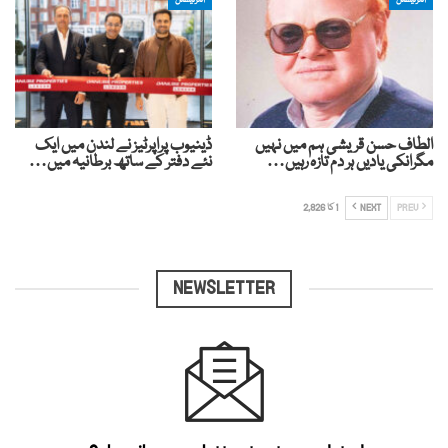
انٹرنیشنل
انٹرنیشنل
الطاف حسن قریشی ہم میں نہیں
ڈینیوب پراپرٹیز نے لندن میں ایک
مگرانکی یادیں ہر دم تازہ رہیں…
نئے دفتر کے ساتھ برطانیہ میں…
PREV
NEXT
1 کا 2,826
NEWSLETTER