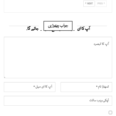
NEXT
PREV
جواب چھوڑیں
آپ کا ای میل ایڈریس شائع نہیں کیا جائے گا.