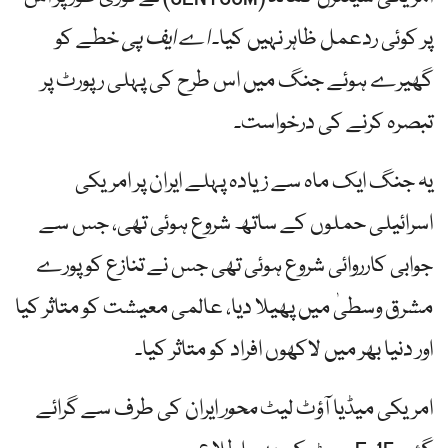
پر کوئی ردعمل ظاہر نہیں کیا۔
اے ایف پی
خطے کو
گھیرے ہوئے جنگ میں اس طرح کی پہلی رپورٹ پر
تبصرہ کرنے کی درخواست۔
یہ جنگ ایک ماہ سے زیادہ پہلے ایران پر امریکی
اسرائیلی حملوں کے ساتھ شروع ہوئی تھی، جس سے
جوابی کارروائی شروع ہوئی تھی جس نے تنازع کو پورے
مشرق وسطیٰ میں پھیلا دیا، عالمی معیشت کو متاثر کیا
اور دنیا بھر میں لاکھوں افراد کو متاثر کیا۔
امریکی میڈیا آؤٹ لیٹ
محور
ایران کی طرف سے گرائے