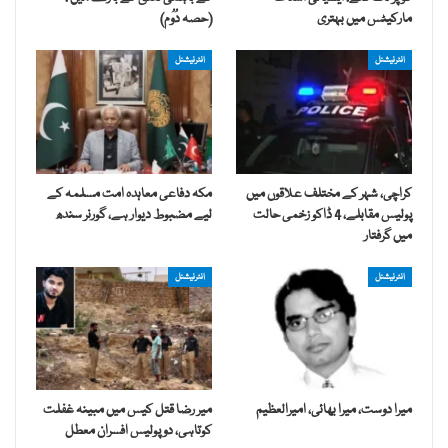
مارکیٹس میں بہتری
(حصہ دُوُم)
انٹرنیشنل
انٹرنیشنل
کراچی، شہر کے مختلف علاقوں میں
مکہ دفاعی معاہدہ امت مسلمہ کے
پولیس مقابلے، 4 ڈاکو زخمی حالت
لیے مضبوط دیوار ہے، گورنر سندھ
میں گرفتار
انٹرنیشنل
انٹرنیشنل
میرا دوست، میرا بھائی، امیرالعظیم
میر رضا قتل کیس میں مبینہ غفلت
کوتاہی، دو پولیس افسران معطل