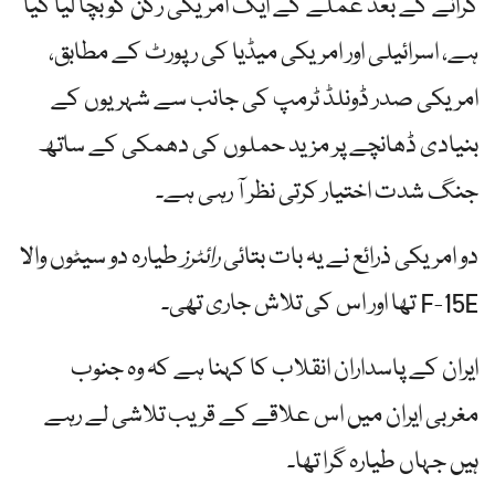
گرانے کے بعد عملے کے ایک امریکی رکن کو بچا لیا گیا
ہے، اسرائیلی اور امریکی میڈیا کی رپورٹ کے مطابق،
امریکی صدر ڈونلڈ ٹرمپ کی جانب سے شہریوں کے
بنیادی ڈھانچے پر مزید حملوں کی دھمکی کے ساتھ
جنگ ​​شدت اختیار کرتی نظر آ رہی ہے۔
دو امریکی ذرائع نے یہ بات بتائی
رائٹرز
طیارہ دو سیٹوں والا
F-15E تھا اور اس کی تلاش جاری تھی۔
ایران کے پاسداران انقلاب کا کہنا ہے کہ وہ جنوب
مغربی ایران میں اس علاقے کے قریب تلاشی لے رہے
ہیں جہاں طیارہ گرا تھا۔