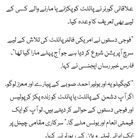
علاقائی گورنر نے پائلٹ کو پکڑنے یا مارنے والے کسی کے
لیے بھی تعریف کا وعدہ کیا۔
"فوجی دستوں نے امریکی فائٹر پائلٹ کی تلاش کے لیے
سرچ آپریشن شروع کر دیا ہے جو آج پہلے مارا گیا تھا”۔
فارس
خبر رساں ایجنسی نے کہا.
"کوہگیلویہ اور بوئیر احمد صوبے کے پیارے اور معزز لوگو،
اگر آپ دشمن کے پائلٹ یا پائلٹ کو زندہ پکڑ کر پولیس
اور فوجی دستوں کے حوالے کر دیتے ہیں، تو آپ کو ایک
قیمتی انعام اور بونس ملے گا،” سرکاری مقامی چینل پر
ایک ایرانی ٹیلی ویژن کے رپورٹر نے کہا۔