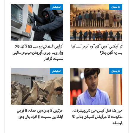
انٹرنیشنل
انٹرنیشنل
تو ’’ایکس‘‘ میں ’’زی‘‘ وہ ’’بومر‘‘۔۔۔۔کیا
کراچی؛ اے ٹی ایم سے 53 لاکھ 70
ہے یہ گھن چکر؟
ہزار روپے چوری، آپریشن مینیجر ساتھی
سمیت گرفتار
انٹرنیشنل
انٹرنیشنل
میر رضا قتل کیس میں نئی پیشرفت،
حوثیوں کا یمن میں حملہ، 8 فوجی
حکومت کا جوڈیشل کمیشن بنانے کا
اہلکاروں سمیت 11 افراد جاں بحق
فیصلہ