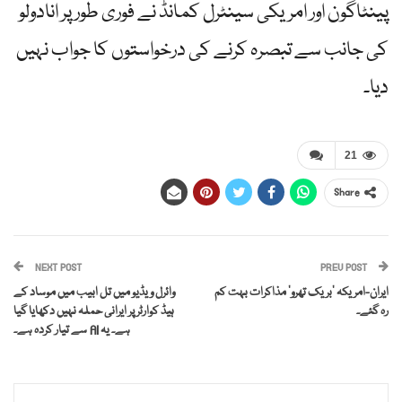
پینٹاگون اور امریکی سینٹرل کمانڈ نے فوری طور پر انادولو
کی جانب سے تبصرہ کرنے کی درخواستوں کا جواب نہیں
دیا۔
21
Share
NEXT POST
PREV POST
ایران-امریکہ ‘بریک تھرو’ مذاکرات بہت کم
وائرل ویڈیو میں تل ابیب میں موساد کے
رہ گئے۔
ہیڈ کوارٹر پر ایرانی حملہ نہیں دکھایا گیا
ہے۔ یہ AI سے تیار کردہ ہے۔