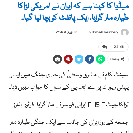
میڈیا کا کہنا ہے کہ ایران نے امریکی لڑاکا
طیارہ مار گرایا، ایک پائلٹ کو بچا لیا گیا۔
By
Arshad Chaudhary
On
اپریل 3, 2026
21
Share
سینٹ کام نے مشرق وسطیٰ کی جاری جنگ میں ایسی
پہلی رپورٹ پر اے ایف پی کے سوال کا جواب نہیں دیا۔
لڑاکا جیٹ F-15 E ایرانی فورسز نے مار گرایا۔ فوٹو: رائٹرز
جمعہ کے روز ایران کی جانب سے ایک جنگی طیارہ مار