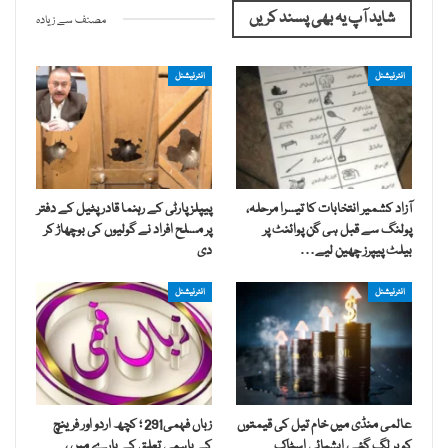
شاید آپ یہ بھی پسند کریں
مصنف سے زیادہ
انٹرنیشنل
انٹرنیشنل
آزاد کشمیر انتخابات کا تیسرا مرحلہ،
پیپلز پارٹی کے رہنما قادر پٹیل کے دفتر
پولنگ سے قبل ہی گن پوائنٹ پر
پر مسلح افراد نے گولیوں کی بوچھاڑ کر
بیلٹ پیپرز چھین لیے…
دی
انٹرنیشنل
انٹرنیشنل
عالمی منڈی میں خام تیل کی قیمتوں
زباں فہمی291 ؛ کچھ اردو اور فرینچ
کو پر لگ گئے، ایشیائی اسٹاک
کے باہمی تعلق کے بارے میں ،