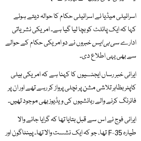
اسرائیلی میڈیا نے اسرائیلی حکام کا حوالہ دیتے ہوئے
کہا کہ ایک پائلٹ کو بچا لیا گیا ہے۔ امریکی نشریاتی
ادارے
سی بی ایس
خبروں نے دو امریکی حکام کے حوالے
سے بھی یہی اطلاع دی۔
ایرانی خبر رساں ایجنسیوں کا کہنا ہے کہ امریکی ہیلی
کاپٹر بظاہر تلاشی مشن پر نچلی پرواز کر رہے تھے اور ان پر
فائرنگ کرنے والے رہائشیوں کی ویڈیوز بھی موجود تھیں۔
ایرانی فوج نے اس سے قبل بتایا تھا کہ گرایا جانے والا
طیارہ F-35 تھا، جو کہ ایک نشست والا تھا۔ پینٹاگون اور