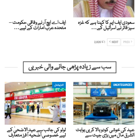
سعودی ایف ایم کا کہنا ہے کہ غزہ
ایف اے ایچ آر نے وفاقی حکومت –
سیز فائر نے اسرائیل کے…
متحدہ عرب امارات کے لیے…
PREV
NEXT
1 کا 2,826
سب سے زیادہ پڑھی جانے والی خبریں
UNCATEGORIZED
انٹرنیشنل
عید کی خوشی کودوبالا کریں بوابت
لولو کی جانب سے عید الاضحیٰ کے
الشرق مال میں بڑی جیت سے
لیے خصوصی اُضحیہ آفرز متعارف