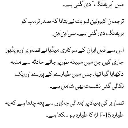
میں "بریفنگ” دی گئی ہے۔
ترجمان کیرولین لیویٹ نے بتایا کہ صدر ٹرمپ کو
بریفنگ دی گئی ہے۔
سی این این
.
اس سے قبل ایران کے سرکاری میڈیا نے تصاویر اور ویڈیوز
جاری کیں جن میں مبینہ طور پر جائے حادثہ سے ملبہ
دکھایا گیا تھا، جس میں طیارے کے پرزے اور ایک
نکالی گئی نشست بھی شامل ہے۔
تصاویر کی بنیاد پر ابتدائی جائزوں سے پتہ چلتا ہے کہ یہ
طیارہ F-15 لڑاکا طیارہ ہو سکتا ہے۔