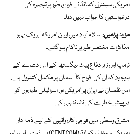
امریکی سینٹرل کمانڈ نے فوری طور پر تبصرہ کی
درخواستوں کا جواب نہیں دیا۔
مزید پڑھیں:
اسلام آباد میں ایران امریکہ ‘بریک تھرو’
مذاکرات مختصر طور پر ناکام ہو گئے۔
ٹرمپ اور وزیر دفاع پیٹ ہیگستھ کے اس دعوے کے
باوجود کہ ان کی افواج کا آسمان پر مکمل کنٹرول ہے،
اس نقصان نے ایران پر امریکی اور اسرائیلی طیاروں کو
درپیش خطرے کی نشاندہی کی۔
مشرق وسطیٰ میں فوجی کارروائیوں کے لیے ذمہ دار
امریکی سینٹرل کمانڈ (CENTCOM) نے فوری طور پر اس