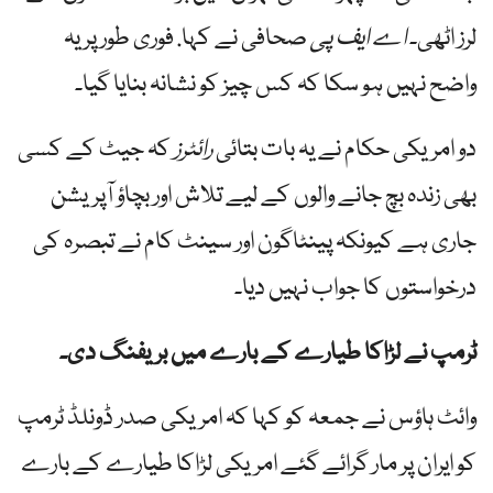
لرز اٹھی۔
اے ایف پی
صحافی نے کہا. فوری طور پر یہ
واضح نہیں ہو سکا کہ کس چیز کو نشانہ بنایا گیا۔
دو امریکی حکام نے یہ بات بتائی
رائٹرز
کہ جیٹ کے کسی
بھی زندہ بچ جانے والوں کے لیے تلاش اور بچاؤ آپریشن
جاری ہے کیونکہ پینٹاگون اور سینٹ کام نے تبصرہ کی
درخواستوں کا جواب نہیں دیا۔
ٹرمپ نے لڑاکا طیارے کے بارے میں بریفنگ دی۔
وائٹ ہاؤس نے جمعہ کو کہا کہ امریکی صدر ڈونلڈ ٹرمپ
کو ایران پر مار گرائے گئے امریکی لڑاکا طیارے کے بارے