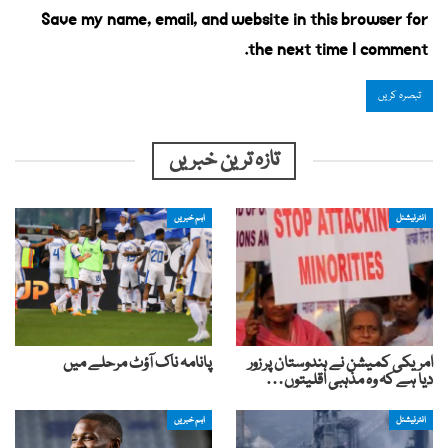
Save my name, email, and website in this browser for
the next time I comment.
تازہ ترین خبریں
انٹرنیشنل
اہم خبریں
امریکی کمیشن نے ہندوستان پر زور
پانامہ ناک آؤٹ مرحلے میں
دیا ہے کہ وہ مذہبی اقلیتوں…
انٹرنیشنل
اہم خبریں