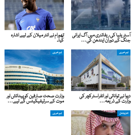
آسٹریلیا کی ریفائنری میں آگ ایرانی
تھورام نے انٹر میلان کے لیے اشارہ
جنگ کے دوران ایندھن کی…
کیا۔
اہم خبریں
اہم خبریں
دیوا نے توانائی اور انفراسٹرکچر کی
وزارت صحت صارفین کو پیدائش اور
وزارت کے ذریعہ…
موت کے سرٹیفیکیٹس کے لیے…
انٹرنیشنل
اہم خبریں