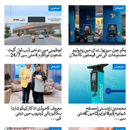
انٹرنیشنل
اہم خبریں
یکم جون سے یواے ای میں پٹرولیم
ابوظہبی میں دو نئے ڈرب ٹول گیٹ
مصنوعات کی نئی قیمتوں کااعلان
غنتوت اورالقرم 4 مئی سے 24/7…
اہم خبریں
انٹرنیشنل
محمدبن زایدسٹی(مصفح
معروف کامیڈی اداکارکیکو شاردا
شہابیہ)ایم9 اورایم12میں 6مئی
سکائیز بائی ڈینیوب میں دبئی
سے…
کے…