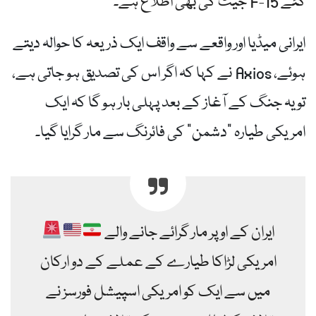
گئے F-15 جیٹ کی بھی اطلاع ہے۔
ایرانی میڈیا اور واقعے سے واقف ایک ذریعہ کا حوالہ دیتے
ہوئے، Axios نے کہا کہ اگر اس کی تصدیق ہو جاتی ہے،
تو یہ جنگ کے آغاز کے بعد پہلی بار ہو گا کہ ایک
امریکی طیارہ "دشمن” کی فائرنگ سے مار گرایا گیا۔
ایران کے اوپر مار گرائے جانے والے
امریکی لڑاکا طیارے کے عملے کے دو ارکان
میں سے ایک کو امریکی اسپیشل فورسز نے