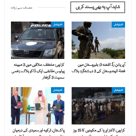
شاید آپ یہ بھی پسند کریں
مصنف سے زیادہ
انٹرنیشنل
انٹرنیشنل
آپریشن رَدُّ الفتنہ 3: بلوچستان میں
کراچی: مختلف علاقوں میں 3 مبینہ
فتنۃ الہندوستان کے 3 دہشتگرد ہلاک
پولیس مقابلے، ایک ڈاکو ہلاک، زخمی
سمیت 3 گرفتار
انٹرنیشنل
انٹرنیشنل
کراچی: لائنز ایریا کے مکینوں کا 15 روز
پاکستان، ترکیہ اور سعودی کے درمیان