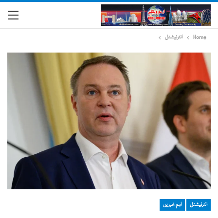
Home
انٹرنیشنل
انٹرنیشنل
اہم خبریں