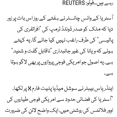
رہے ہیں۔ ُفوٹو: REUTERS
آسٹریا کے وائس چانسلر نے ہفتے کے روز اس بات پر زور
دیا کہ ملک کو صدر ڈونلڈ ٹرمپ کی "افراتفری کی
پالیسی” کی طرف راغب نہیں کیا جائے گا، یہ کہتے
ہوئے کہ ویانا کی غیر جانبداری "ناقابل گفت و شنید”
ہے، یہ اصول جو امریکی فوجی پروازوں پر بھی لاگو ہوتا
ہے۔
اینڈریاس بیبلر نے سوشل میڈیا پلیٹ فارم X پر لکھا،
"آسٹریا کی فضائی حدود سے امریکی فوجی طیاروں کی
اوور فلائٹس کی روشنی میں، ایک واضح لائن کی ضرورت