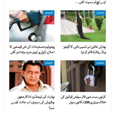
ایس ایچ او سمیت کئی…
انٹرنیشنل
انٹرنیشنل
بھارتی خاتون نے لمبے بالوں کا گینیز
پیٹرولیم مصنوعات کی نئی قیمتوں کا
ورلڈ ریکارڈ قائم کر دیا
اعلان، ڈیزل پر لیوی مزید بڑھا دی گئی
انٹرنیشنل
انٹرنیشنل
کراچی، صدر میں فائر سیفٹی قوانین کی
بھارت کے لیجنڈری اداکار متھن
خلاف ورزی پر 200 دکانیں سیل
چکرورتی کی سرجری، اب حالت کیسی
ہے؟