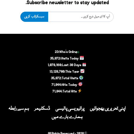
Subscribe newsletter to stay updated.
سبسکرائب کریں
23
Who's Online:
35,972
Visits Today:
1,079,160
Last 30 Days:
13,129,780
This Year:
35,972
Total Visits:
71,944
Hits Today:
71,944
Total Hits:
اپنی تحریریں بھجوائیں
پرائیویسی پالیسی
ڈسکلیمر
ہم سے رابطہ
ہمارے بارے میں
© 2020 - All Rights Reserved.