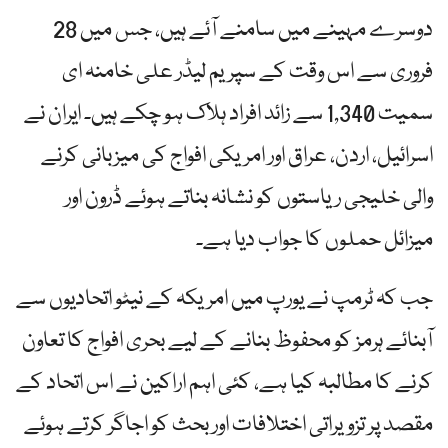
دوسرے مہینے میں سامنے آئے ہیں، جس میں 28
فروری سے اس وقت کے سپریم لیڈر علی خامنہ ای
سمیت 1,340 سے زائد افراد ہلاک ہو چکے ہیں۔ ایران نے
اسرائیل، اردن، عراق اور امریکی افواج کی میزبانی کرنے
والی خلیجی ریاستوں کو نشانہ بناتے ہوئے ڈرون اور
میزائل حملوں کا جواب دیا ہے۔
جب کہ ٹرمپ نے یورپ میں امریکہ کے نیٹو اتحادیوں سے
آبنائے ہرمز کو محفوظ بنانے کے لیے بحری افواج کا تعاون
کرنے کا مطالبہ کیا ہے، کئی اہم اراکین نے اس اتحاد کے
مقصد پر تزویراتی اختلافات اور بحث کو اجاگر کرتے ہوئے