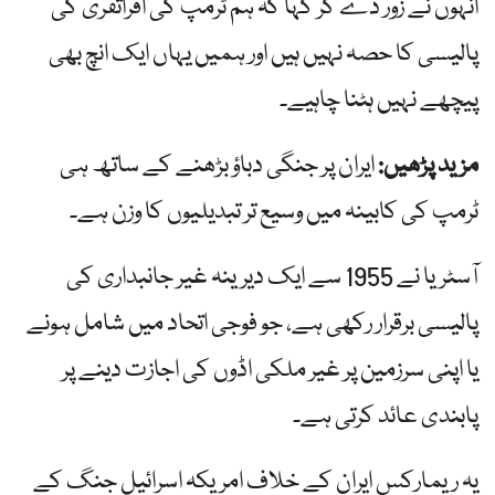
انہوں نے زور دے کر کہا کہ ہم ٹرمپ کی افراتفری کی
پالیسی کا حصہ نہیں ہیں اور ہمیں یہاں ایک انچ بھی
پیچھے نہیں ہٹنا چاہیے۔
مزید پڑھیں:
ایران پر جنگی دباؤ بڑھنے کے ساتھ ہی
ٹرمپ کی کابینہ میں وسیع تر تبدیلیوں کا وزن ہے۔
آسٹریا نے 1955 سے ایک دیرینہ غیر جانبداری کی
پالیسی برقرار رکھی ہے، جو فوجی اتحاد میں شامل ہونے
یا اپنی سرزمین پر غیر ملکی اڈوں کی اجازت دینے پر
پابندی عائد کرتی ہے۔
یہ ریمارکس ایران کے خلاف امریکہ اسرائیل جنگ کے