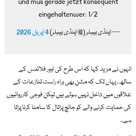
und mus gerade jetzt konsequent
eingehaltenwer. 1/2
— اینڈی بیبلر (@ اینڈی بیبلر)
4 اپریل 2026
انہوں نے مزید کہا کہ اس طرح کی اوور فلائٹس کے
ساتھ، یہاں تک کہ مشن بھی براہ راست تنازعات کے
علاقوں میں داخل نہیں ہوتے ہیں لیکن فوجی کارروائیوں
کی حمایت کرنے والے کو جانچ پڑتال کا سامنا کرنا پڑتا
ہے۔