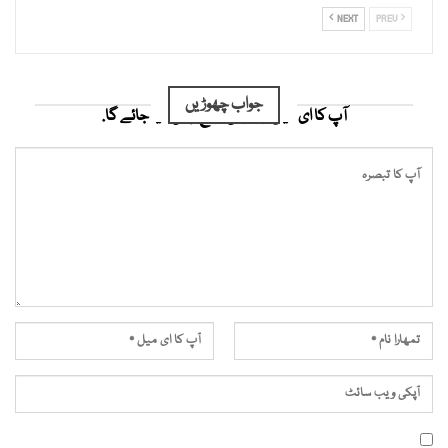
NEXT
PREV
جواب چھوڑیں
آپ کا ای میل ایڈریس شائع نہیں کیا جائے گا.