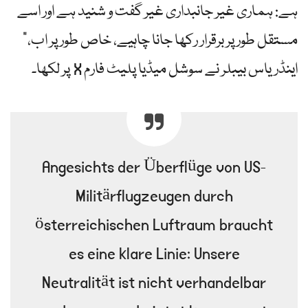
ہے: ہماری غیر جانبداری غیر گفت و شنید ہے اور اسے
مستقل طور پر برقرار رکھا جانا چاہیے، خاص طور پر اب،”
اینڈریاس بیبلر نے سوشل میڈیا پلیٹ فارم X پر لکھا۔
Angesichts der Überflüge von US-
Militärflugzeugen durch
österreichischen Luftraum braucht
es eine klare Linie: Unsere
Neutralität ist nicht verhandelbar