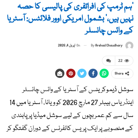
‘ہم ٹرمپ کی افراتفری کی پالیسی کا حصہ
نہیں ہیں،’ بشمول امریکی اوور فلائٹس: آسٹریا
کے وائس چانسلر
By
Arshad Chaudhary
On
اپریل 4, 2026
22
Share
سوشل ڈیموکریٹس کے آسٹریا کے وائس چانسلر
اینڈریاس بیبلر 27 مارچ 2026 کو ویانا، آسٹریا میں 14
سال سے کم عمر بچوں کے لیے سوشل میڈیا پر پابندی
کے منصوبے پر ایک پریس کانفرنس کے دوران گفتگو کر