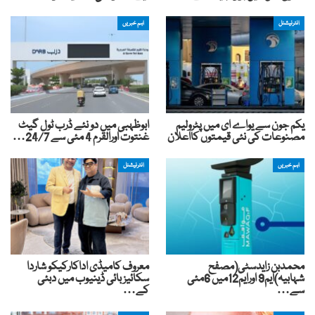
انٹرنیشنل
اہم خبریں
یکم جون سے یواے ای میں پٹرولیم
ابوظہبی میں دو نئے ڈرب ٹول گیٹ
مصنوعات کی نئی قیمتوں کااعلان
غنتوت اورالقرم 4 مئی سے 24/7…
اہم خبریں
انٹرنیشنل
محمدبن زایدسٹی(مصفح
معروف کامیڈی اداکارکیکو شاردا
شہابیہ)ایم9 اورایم12میں 6مئی
سکائیز بائی ڈینیوب میں دبئی
سے…
کے…