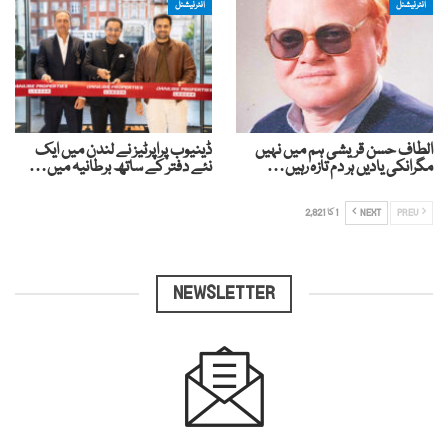
انٹرنیشنل
انٹرنیشنل
الطاف حسن قریشی ہم میں نہیں
ڈینیوب پراپرٹیز نے لندن میں ایک
مگرانکی یادیں ہر دم تازہ رہیں…
نئے دفتر کے ساتھ برطانیہ میں…
PREV
NEXT
1 کا 2,821
NEWSLETTER