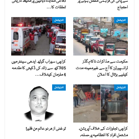
سے پانی کی فراہمی معطل ہونے پر
دفاعی معاہدہ دہائیوں پر محیط تاریخی
احتجاج
تعلقات کا…
انٹرنیشنل
انٹرنیشنل
حکومت سے مذاکرات ناکام،گڈز
کراچی: سہراب گوٹھ ایدھی سینٹر میں
ٹرانسپورٹرز کا آج سے غیرمعینہ مدت
65لاکھ سے زائد کی ڈکیتی کا مقدمہ
کیلیے ہڑتال کا اعلان
4 ملزمان کیخلاف…
انٹرنیشنل
انٹرنیشنل
کراچی: تجاوزات کے خلاف آپریشن،
تو غنی از ھر دو عالم من فقیر!
مشتعل افراد کا انتظامیہ پر حملہ،