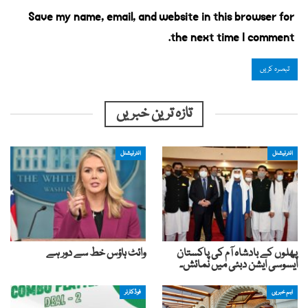
Save my name, email, and website in this browser for
the next time I comment.
تازہ ترین خبریں
انٹرنیشنل
انٹرنیشنل
پھلوں کے بادشاہ آم کی پاکستان
وائٹ ہاؤس خط سے دور ہے
ایسوسی ایشن دبئی میں نمائش۔
اہم خبریں
فوڈکارنر