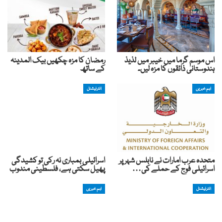
اس موسم گرما میں خیبر میں لذیذ
رمضان کا مزہ چکھیں بیک المدینہ
ہندوستانی ذائقوں کا مزہ لیں۔
کے ساتھ
اہم خبریں
انٹرنیشنل
متحدہ عرب امارات نے نابلس شہر پر
اسرائیلی بمباری نہ رکی تو کشیدگی
اسرائیلی فوج کے حملے کی…
پھیل سکتی ہے، فلسطینی مندوب
انٹرنیشنل
اہم خبریں