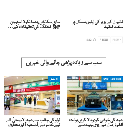
تائیوان کے وزیر کی ایلون مسک پر
سابق سکاٹش رہنما نکولا اسٹرجن
سخت تنقید
SNP فنڈنگ ​​کی تحقیقات کے…
PREV
NEXT
1 کا 2,821
سب سے زیادہ پڑھی جانے والی خبریں
UNCATEGORIZED
انٹرنیشنل
عید کی خوشی کودوبالا کریں بوابت
لولو کی جانب سے عید الاضحیٰ کے
الشرق مال میں بڑی جیت سے
لیے خصوصی اُضحیہ آفرز متعارف