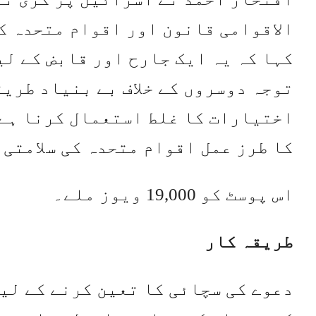
الاقوامی قانون اور اقوام متحدہ کے
کہا کہ یہ ایک جارح اور قابض کے لی
توجہ دوسروں کے خلاف بے بنیاد طری
اختیارات کا غلط استعمال کرنا ہے۔
کا طرز عمل اقوام متحدہ کی سلامتی 
اس پوسٹ کو 19,000 ویوز ملے۔
طریقہ کار
دعوے کی سچائی کا تعین کرنے کے لیے