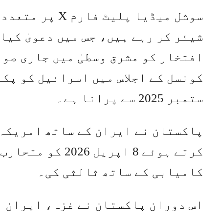
سوشل میڈیا پلی
شیئر کر رہے ہیں، جس میں دعویٰ کیا
افتخار کو مشرق وسطیٰ میں جاری صو
کونسل کے اجلاس میں اسرائیل کو پک
ستمبر 2025 سے پرانا ہے۔
پاکستان نے ایران کے ساتھ امریکہ 
کرتے ہوئے 8 اپر
کامیابی کے ساتھ ثالثی کی۔
اس دوران پاکستان نے غزہ، ایران 