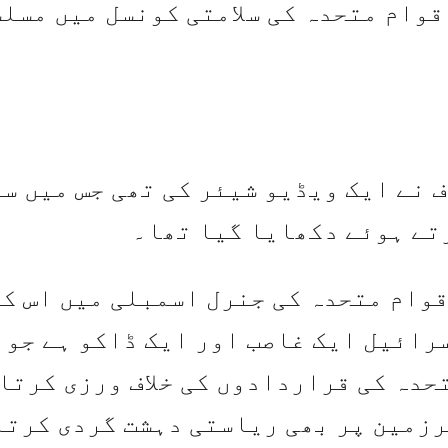
وام متحدہ کی سلامتی کونسل میں مسل
 نے ایک ویڈیو شیئر کی تھی جس میں س
رتے ہوئے دکھایا گیا تھا۔
وام متحدہ کی جنرل اسمبلی میں اس کی
سرائیل ایک غاصب اور ایک ڈاکو ہے جو
حدہ کی قراردادوں کی خلاف ورزی کرتا
رزمین پر بھی ریاستی دہشت گردی کرتا