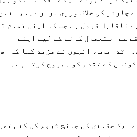
 چارٹر کی خلاف ورزی قرار دیا، انہو
ے ناقابل قبول ہے جب کہ اپنی تمام تر
قے سے استعمال کرنے کے لیے اپنے
 اقدامات، انہوں نے مزید کہا کہ اس
کونسل کے تقدس کو مجروح کرتا ہے۔
 ایک حقائق کی جانچ شروع کی گئی تھی