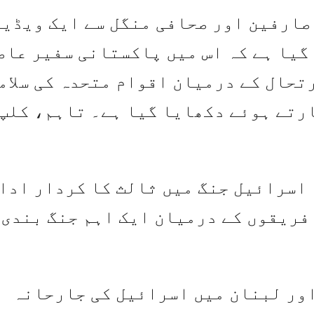
ٹ فارم X پر متعدد صارفین اور صحافی منگل سے ایک ویڈی
 گیا ہے کہ اس میں پاکستانی سفیر عاص
رتحال کے درمیان اقوام متحدہ کی سلام
ارتے ہوئے دکھایا گیا ہے۔ تاہم، کلپ
اسرائیل جنگ میں ثالث کا کردار ادا
یل 2026 کو متحارب فریقوں کے درمیان ایک اہم جنگ بندی
اور لبنان میں اسرائیل کی جارحانہ