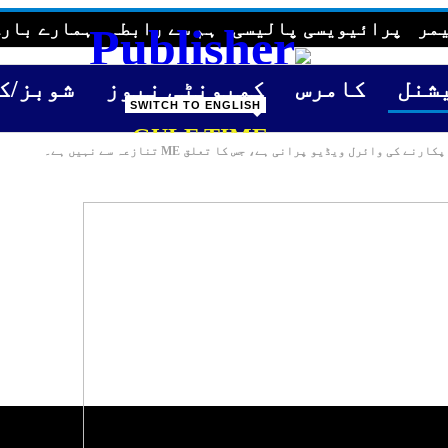
مر
پرائیویسی پالیسی
ہم سے رابطہ
ہمارے بارے
شنل
کامرس
کمیونٹی نیوز
شوبز/ک
SWITCH TO ENGLISH
GULF TIME
ائرل ویڈیو پرانی ہے، جس کا تعلق ME تنازعہ سے نہیں ہے۔