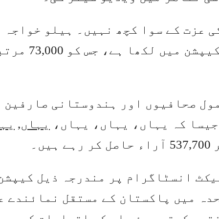
ی عزت کے سوا کچھ نہیں۔ ہیلو خواجہ 
صاحب، ایسا ہی ہوتا ہے،” پوسٹ کے کیپشن میں لکھا ہے، 
مول صحافیوں اور ہندوستانی صارفین 
 جیسا کہ یہاں، یہاں، یہاں،
یہاں
,
یہ
یں۔
یکٹ
انسٹاگرام پر مندرجہ ذیل کیپشن
حدہ میں پاکستان کے مستقل نمائندے ع
قید کرتے ہوئے اس کے اقدامات کو بین