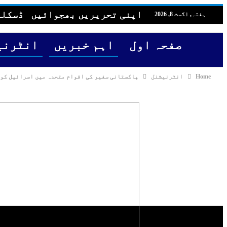
اپنی تحریریں بھجوائیں
ڈسکلی
ہفتہ, اگست 8, 2026
صفحہ اول
اہم خبریں
انٹرنی
Home
انٹرنیشنل
پاکستانی سفیر کی اقوام متحدہ میں اسرائیل کو پکارنے کی و