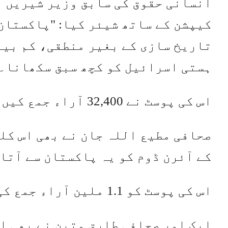
انسانی حقوق کی سابق وزیر شیریں م
کیپشن کے ساتھ شیئر کیا: "پاکستان
تاریخ سازی کے بغیر منطقی، کم بیا
ہستی اسرائیل کو کچھ سبق سکھانا۔
اس کی پوسٹ نے 32,400 آراء جمع کیں۔
صحافی مطیع اللہ جان نے بھی اس کلپ
کے آئرن ڈوم کو یہ پاکستان سے آتا 
اس کی پوسٹ کو 1.1 ملین آراء جمع کی گئیں۔
ایک اور صحافی طارق متین نے بھی ا