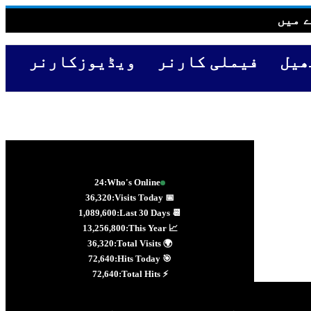
 میں
ھیل
فیملی کارنر
ویڈیوزکارنر
24
Who's Online:
36,320
📅 Visits Today:
1,089,600
📆 Last 30 Days:
13,256,800
📈 This Year:
36,320
🌍 Total Visits:
72,640
🎯 Hits Today:
72,640
⚡ Total Hits: