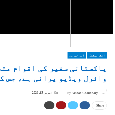
انٹرنیشنل
اہم خبریں
پاکستانی سفیر کی اقوام متح
وائرل ویڈیو پرانی ہے، جس کا تعلق ME تنازعہ 
On
اپریل 15, 2026
By
Arshad Chaudhary
Share