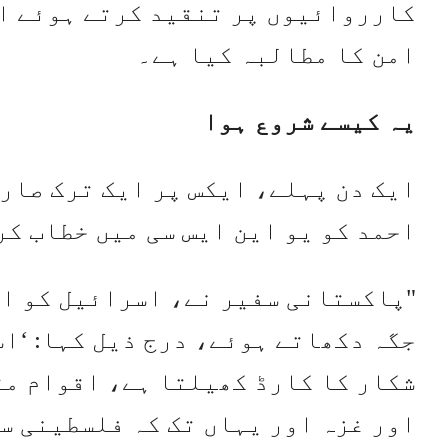
کارروائیوں پر تنقید کرتے ہوئے اق
امن کا مطالبہ کیا ہے۔
یہ کیسے شروع ہوا
ایک دن پہلے، ایکس پر ایک ترک صارف
احمد کو یو این ایس سی میں خطاب ک
"پاکستانی سفیر نے، اسرائیل کو اق
جگہ دکھاتے ہوئے، درج ذیل کہا: ‘ا
شکار کا کارڈ کھیلتا ہے، اقوام مت
اور غزہ اور یہاں تک کہ فلسطینی س