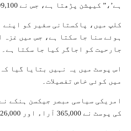
ہے’،” کیپشن پڑھتا ہے، جس نے 499,100 آراء اکٹھی کیں۔
کلپ میں، پاکستانی سفیر کو اپنے ا
ہوئے سنا جا سکتا ہے، جس میں غزہ ا
جارحیت کو اجاگر کیا جا سکتا ہے۔
اس پوسٹ میں یہ نہیں بتایا گیا کہ 
میں کوئی خاص تفصیلات۔
امریکی سیاسی مبصر جیکسن ہنکے نے 
کی پوسٹ نے 365,000 آراء اور 26,000 لائکس اکٹھے کیے ہیں۔