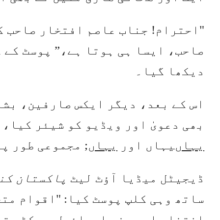
"احترام! جناب عاصم افتخار صاحب ک
دیکھا گیا۔
اس کے بعد، دیگر ایکس صارفین، بش
بھی دعویٰ اور ویڈیو کو شیئر کیا،
یہاں
یہاں اور
یہاں
; مجموعی طور پر 537,700 آراء حاصل کر رہے ہ
ڈیجیٹل میڈیا آؤٹ لیٹ
پاکستان کن
ساتھ وہی کلپ پوسٹ کیا: "اقوام مت
افتخار احمد نے اسرائیل پر کڑی تن