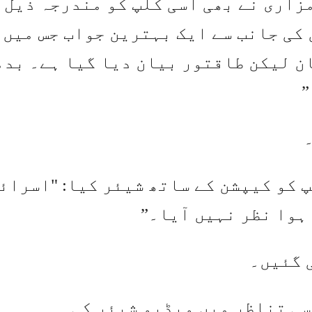
زاری نے بھی اسی کلپ کو مندرجہ ذیل
 کی جانب سے ایک بہترین جواب جس میں
ن لیکن طاقتور بیان دیا گیا ہے۔ بد
”
 کو کیپشن کے ساتھ شیئر کیا: "اسرائ
ہوا نظر نہیں آیا۔”
سی تناظر میں ویڈیو شیئر کی۔