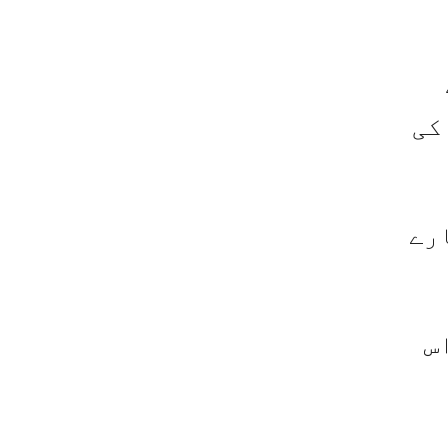
کی
ارے
س