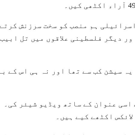
سرائیلی ہم منصب کو سخت سرزنش کرتے
ور دیگر فلسطینی علاقوں میں تل ابیب 
یہ سیشن کب سے تھا اور نہ ہی اس کے ب
اسی عنوان کے ساتھ ویڈیو شیئر کی۔ ا