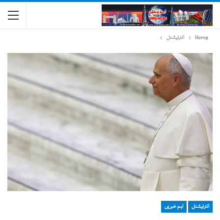
Home
انٹرنیشنل
انٹرنیشنل
اہم خبریں