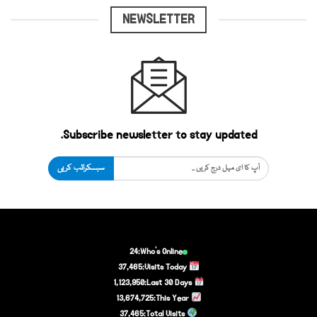
NEWSLETTER
Subscribe newsletter to stay updated.
سبسکرائب کریں
24
Who's Online:
37,465
Visits Today:
1,123,950
Last 30 Days:
13,674,725
This Year:
37,465
Total Visits: