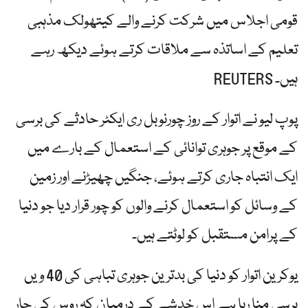
قومی اجلاس میں شرکت کرنے والے کیتھولک مذہبی
تعلیم کے اساتذہ سے ملاقات کرتے ہوئے دیکھ رہے
ہیں۔ REUTERS
پوپ لیو نے اتوار کے روز چورنوبل ری ایکٹر حادثے کی برسی
کے موقع پر جوہری توانائی کے استعمال کے بارے میں
ایک انتباہ جاری کرتے ہوئے، جنگیں چھیڑنے اور زمین
کے وسائل کو استعمال کرنے والوں کو چور قرار دیا جو دنیا
کے پرامن مستقبل کو لوٹتے ہیں۔
یوکرین اتوار کو دنیا کی بدترین جوہری تباہی کی 40 ویں
برسی منا رہا ہے اس خدشے کے درمیان کہ روس کی چار