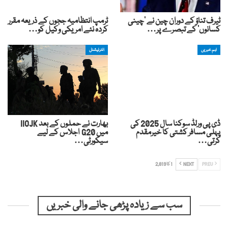
ٹیرف تناؤ کے دوران چین نے 'چینی
ٹرمپ انتظامیہ ججوں کے ذریعہ مقرر
کسانوں' کے تبصرے پر…
کردہ نئے امریکی وکیل کو…
اہم خبریں
انٹرنیشنل
ڈی پی ورلڈ سوکنا سال 2025 کی
بھارت نے حملوں کے بعد IIOJK
پہلی مسافر کشتی کا خیرمقدم
میں G20 اجلاس کے لیے
کرتی…
سیکورٹی…
PREV
NEXT
1 کا 2,819
سب سے زیادہ پڑھی جانے والی خبریں