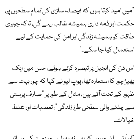
"میں امید کرتا ہوں کہ فیصلہ سازی کی تمام سطحوں پر،
حکمت اور ذمہ داری ہمیشہ غالب رہے گی، تاکہ جوہری
طاقت کو ہمیشہ زندگی اور امن کی حمایت کے لیے
استعمال کیا جا سکے۔”
اس دن کی انجیل پر تبصرہ کرتے ہوئے، جس میں ایک
بھیڑ چور کا استعارہ تھا، پوپ لیو نے کہا کہ چور بہت سے
ظہور کے تحت آتے ہیں، مثال کے طور پر "صارف پرستی
سے چلنے والی سطحی طرز زندگی”، تعصبات اور غلط
خیالات۔
"اور آئیے ان چوروں کو بھی نہ بھولیں جو زمین کے وسائل