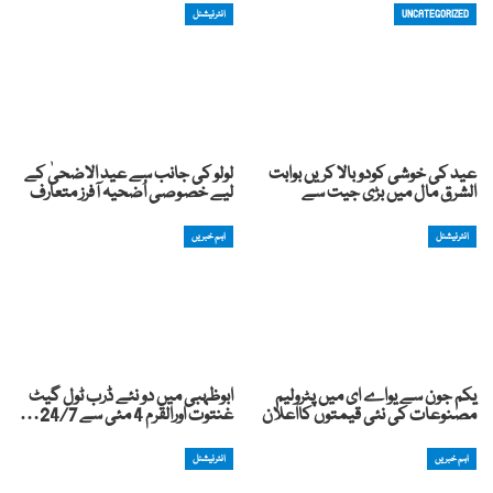
UNCATEGORIZED
انٹرنیشنل
عید کی خوشی کودوبالا کریں بوابت
لولو کی جانب سے عید الاضحیٰ کے
الشرق مال میں بڑی جیت سے
لیے خصوصی اُضحیہ آفرز متعارف
انٹرنیشنل
اہم خبریں
یکم جون سے یواے ای میں پٹرولیم
ابوظہبی میں دو نئے ڈرب ٹول گیٹ
مصنوعات کی نئی قیمتوں کااعلان
غنتوت اورالقرم 4 مئی سے 24/7…
اہم خبریں
انٹرنیشنل