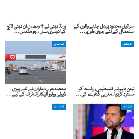
اسرائیل محدود پیدل چلنے والوں کے
برانڈ دبئی نے #رمضان ان دبئی لانچ
استعمال کے لئے جزوی طور پر…
کیا دوسری نسل ، جو مقدس…
انٹرنیشنل
اہم خبریں
نیتن یاہو نے فلسطینی ریاست کو
متحدہ عرب امارات نے نئے ہیوی
مسترد کردیا ، مغربی کنارے کی…
ڈیوٹی وولوو الیکٹرک ٹرک کے لیے…
انٹرنیشنل
انٹرنیشنل