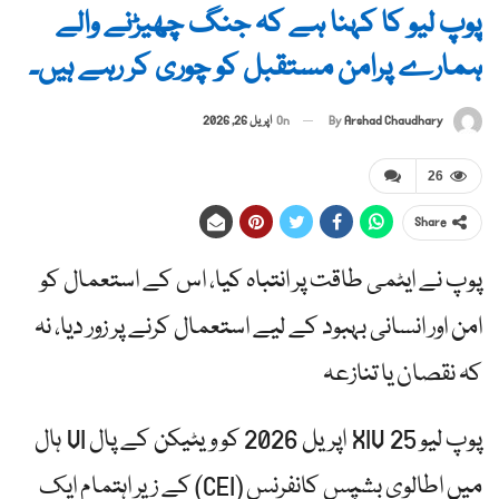
پوپ لیو کا کہنا ہے کہ جنگ چھیڑنے والے
ہمارے پرامن مستقبل کو چوری کر رہے ہیں۔
By
Arshad Chaudhary
On
اپریل 26, 2026
26
Share
پوپ نے ایٹمی طاقت پر انتباہ کیا، اس کے استعمال کو
امن اور انسانی بہبود کے لیے استعمال کرنے پر زور دیا، نہ
کہ نقصان یا تنازعہ
پوپ لیو XIV 25 اپریل 2026 کو ویٹیکن کے پال VI ہال
میں اطالوی بشپس کانفرنس (CEI) کے زیر اہتمام ایک