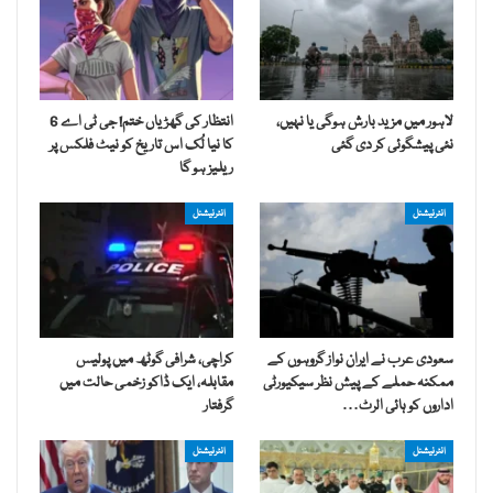
لاہور میں مزید بارش ہوگی یا نہیں،
انتظار کی گھڑیاں ختم! جی ٹی اے 6
نئی پیشگوئی کر دی گئی
کا نیا لُک اس تاریخ کو نیٹ فلکس پر
ریلیز ہو گا
انٹرنیشنل
انٹرنیشنل
سعودی عرب نے ایران نواز گروہوں کے
کراچی، شرافی گوٹھ میں پولیس
ممکنہ حملے کے پیش نظر سیکیورٹی
مقابلہ، ایک ڈاکو زخمی حالت میں
اداروں کو ہائی الرٹ…
گرفتار
انٹرنیشنل
انٹرنیشنل