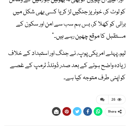
کو لوٹ کر، خونریز جنگیں لڑ کر یا کسی بھی شکل میں
برائی کو کھلا کر، بس ہم سب سے امن اور سکون کے
مستقبل کا موقع چھین رہے ہیں۔”
لیو، پہلے امریکی پوپ، نے جنگ اور استبداد کے خلاف
زیادہ واضح ہونے کے بعد صدر ڈونلڈ ٹرمپ کے غصے
کو اپنی طرف متوجہ کیا ہے۔
26
Share