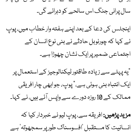
سال پرانی جنگ اس سانحے کو دہرائے گی۔
اینجلس کی دعا کے بعد اپنے ہفتہ وار خطاب میں، پوپ
نے کہا کہ چورنوبل حادثے نے بنی نوع انسان کے
اجتماعی ضمیر پر ایک نشان چھوڑا ہے۔
"یہ پہلے سے زیادہ طاقتور ٹیکنالوجیز کے استعمال پر
ایک انتباہ بنی ہوئی ہے،” پوپ، جو ابھی چار افریقی
ممالک کے 10 روزہ دورے سے واپس آئے ہیں، نے کہا۔
مزید پڑھیں:
افریقہ سے، پوپ لیو نے خبردار کیا کہ
انسانیت کا مستقبل ‘افسوسناک طور پر سمجھوتہ’ ہے