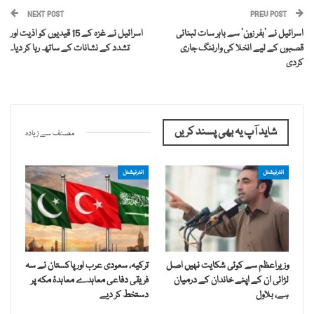
NEXT POST
PREV POST
اسرائیل نے ‘بفر زون’ سے باہر سات لبنانی
اسرائیل نے غزہ کے 15 قیدیوں کو اذیت اور
قصبوں کے لیے انخلا کی وارننگ جاری
تشدد کے نشانات کے ساتھ رہا کر دیا۔
کردی
شاید آپ یہ بھی پسند کریں
مصنف سے زیادہ
انٹرنیشنل
انٹرنیشنل
وزیراعظم سے کوئی شکایت نہیں اصل
ترکیہ، سعودی عرب اور پاکستان نے سہ
لڑائی ان کے اپنے خاندان کے درمیان
فریقی دفاعی معاہدے معاہدۂ مکہ پر
ہے، بلاول
دستخط کر دیے