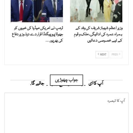
وزیر اعظم شہباز شریف کی وفد کے
ٹرمپ نے امریکی میڈیا کی خبروں کو
ہمراہ عمرہ کی ادائیگی، ملک و قوم
جھوٹا پروپیگنڈا قرار دے دیا، وزیر دفاع
کے لیے خصوصی دعائیں
کی بھرپور…
NEXT
PREV
جواب چھوڑیں
آپ کا ای میل ایڈریس شائع نہیں کیا جائے گا.