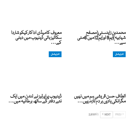
محمدبن زایدسٹی(مصفح
معروف کامیڈی اداکارکیکو شاردا
شہابیہ)ایم9 اورایم12میں 6مئی
سکائیز بائی ڈینیوب میں دبئی
سے…
کے…
انٹرنیشنل
انٹرنیشنل
الطاف حسن قریشی ہم میں نہیں
ڈینیوب پراپرٹیز نے لندن میں ایک
مگرانکی یادیں ہر دم تازہ رہیں…
نئے دفتر کے ساتھ برطانیہ میں…
PREV
NEXT
1 کا 2,818