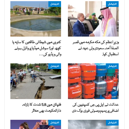
انٹرنیشنل
انٹرنیشنل
وزیرِ اعظم کی مکہ مکرمہ میں قصر
کنویں میں شیطانی طاقتوں کا سایہ یا
الصفا آمد، سعودی ولی عہد نے
کچھ اور؟ سوشل میڈیا پر وائرل ہونے
استقبال کیا.
والی ویڈیو کی…
انٹرنیشنل
انٹرنیشنل
عدالت نے ایل پی جی کمپنیوں کی
فلپائن میں 5.8 شدت کا زلزلہ،
اضافی پریمیم وصولی فوری روک دی
دارالحکومت بھی متاثر
انٹرنیشنل
انٹرنیشنل